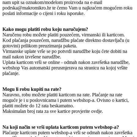
nam upit sa oznakom/modelom proizvoda na e-mail
podrska@makromikro.hr te ćemo Vam u najkraćem mogućem roku
poslati informacije o cijeni i roku isporuke.
Kako mogu platiti robu koju naručujem?
Naručenu robu možete platiti pouzećem, virmanski ili karticom.
Kod plaćanja pouzećem, narudžbu plaćate direktno dostavljaču (u
gotovini) prilikom preuzimanja paketa.
Virmanske uplate vrše se po potvrdi narudžbe koju ćete dobiti na
mail nakon izvršene narudžbe.
Uplata karticom vrši se online - odmah nakon završetka narudžbe,
webshop Vas automatski preusmjerava na stranicu na kojoj vršite
plaćanje.
Mogu li robu kupiti na rate?
Naravno, robu možete platiti karticom na rate. Plaćanje na rate
moguće je i u poslovnicama i putem webshop-a. Ovisno o kartici,
platiti možete do 12 rata beskamatno.
Maksimalan broj rata za sve kartice provjerite ovdje.
Na koji način se vrši uplata karticom putem webshop-a?
Plaćanje karticom putem webshop-a vrši se odmah nakon završetka