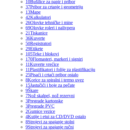
10
Bušilice za papir i pribor
37
Pribor za crtanje i geometriju
13
Mape
42
Kalkulatori
26
Olovke tehničke i mine
69
Olovke roleri i nalivpera
21
Tiskanice
36
Kuverte
50
Registratori
29
Etikete
105
Teke i blokovi
170
Flomasteri, markeri i signiri
11
Kuverte vrećice
11
Plastifikatori i folije za plastifikaciju
25
Pisaći i crtaći pribor ostalo
8
Korice za spiralni i termo uvez
15
Jastučići i boje za pečate
9
Škare
7
Nož skalpel, nož rezervni
3
Pregrade kartonske
3
Pregrade PVC
2
Gumice vezice
4
Kutije i etui za CD/DVD ostalo
8
Strojevi za spajanje stolni
9
Strojevi za spajanje ručni