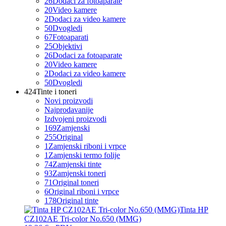
26
Dodaci za fotoaparate
20
Video kamere
2
Dodaci za video kamere
50
Dvogledi
67
Fotoaparati
25
Objektivi
26
Dodaci za fotoaparate
20
Video kamere
2
Dodaci za video kamere
50
Dvogledi
424
Tinte i toneri
Novi proizvodi
Najprodavanije
Izdvojeni proizvodi
169
Zamjenski
255
Original
1
Zamjenski riboni i vrpce
1
Zamjenski termo folije
74
Zamjenski tinte
93
Zamjenski toneri
71
Original toneri
6
Original riboni i vrpce
178
Original tinte
Tinta HP
CZ102AE Tri-color No.650 (MMG)