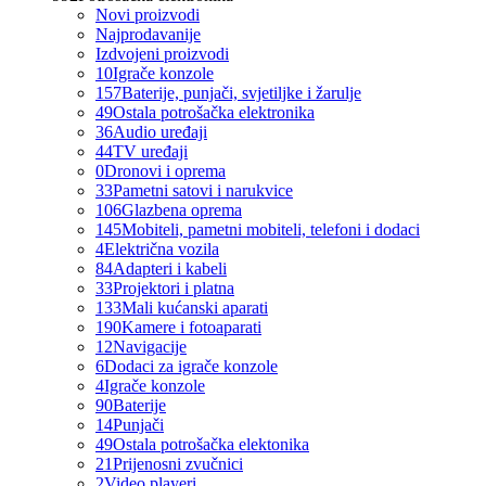
Novi proizvodi
Najprodavanije
Izdvojeni proizvodi
10
Igrače konzole
157
Baterije, punjači, svjetiljke i žarulje
49
Ostala potrošačka elektronika
36
Audio uređaji
44
TV uređaji
0
Dronovi i oprema
33
Pametni satovi i narukvice
106
Glazbena oprema
145
Mobiteli, pametni mobiteli, telefoni i dodaci
4
Električna vozila
84
Adapteri i kabeli
33
Projektori i platna
133
Mali kućanski aparati
190
Kamere i fotoaparati
12
Navigacije
6
Dodaci za igrače konzole
4
Igrače konzole
90
Baterije
14
Punjači
49
Ostala potrošačka elektonika
21
Prijenosni zvučnici
2
Video playeri