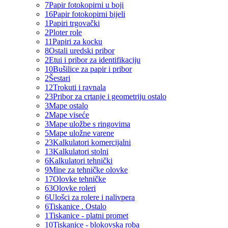
7
Papir fotokopirni u boji
16
Papir fotokopirni bijeli
1
Papiri trgovački
2
Ploter role
11
Papiri za kocku
8
Ostali uredski pribor
2
Etui i pribor za identifikaciju
10
Bušilice za papir i pribor
2
Šestari
12
Trokuti i ravnala
23
Pribor za crtanje i geometriju ostalo
3
Mape ostalo
2
Mape viseće
3
Mape uložbe s ringovima
5
Mape uložne varene
23
Kalkulatori komercijalni
13
Kalkulatori stolni
6
Kalkulatori tehnički
9
Mine za tehničke olovke
17
Olovke tehničke
63
Olovke roleri
6
Ulošci za rolere i nalivpera
6
Tiskanice . Ostalo
1
Tiskanice - platni promet
10
Tiskanice - blokovska roba