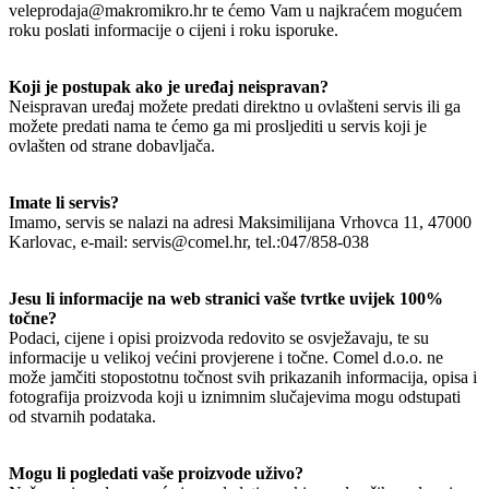
veleprodaja@makromikro.hr te ćemo Vam u najkraćem mogućem
roku poslati informacije o cijeni i roku isporuke.
Koji je postupak ako je uređaj neispravan?
Neispravan uređaj možete predati direktno u ovlašteni servis ili ga
možete predati nama te ćemo ga mi prosljediti u servis koji je
ovlašten od strane dobavljača.
Imate li servis?
Imamo, servis se nalazi na adresi Maksimilijana Vrhovca 11, 47000
Karlovac, e-mail: servis@comel.hr, tel.:047/858-038
Jesu li informacije na web stranici vaše tvrtke uvijek 100%
točne?
Podaci, cijene i opisi proizvoda redovito se osvježavaju, te su
informacije u velikoj većini provjerene i točne. Comel d.o.o. ne
može jamčiti stopostotnu točnost svih prikazanih informacija, opisa i
fotografija proizvoda koji u iznimnim slučajevima mogu odstupati
od stvarnih podataka.
Mogu li pogledati vaše proizvode uživo?