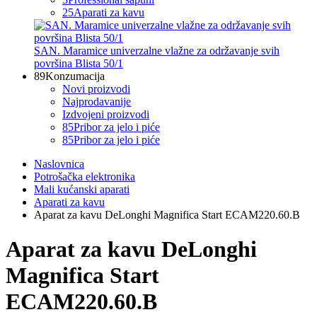
25
Aparati za kavu
SAN. Maramice univerzalne vlažne za održavanje svih
površina Blista 50/1
89
Konzumacija
Novi proizvodi
Najprodavanije
Izdvojeni proizvodi
85
Pribor za jelo i piće
85
Pribor za jelo i piće
Naslovnica
Potrošačka elektronika
Mali kućanski aparati
Aparati za kavu
Aparat za kavu DeLonghi Magnifica Start ECAM220.60.B
Aparat za kavu DeLonghi
Magnifica Start
ECAM220.60.B