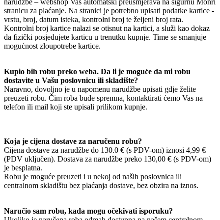
narudžbe – webshop Vas automatski preusmjerava na sigurnu Monri
stranicu za plaćanje. Na stranici je potrebno upisati podatke kartice -
vrstu, broj, datum isteka, kontrolni broj te željeni broj rata.
Kontrolni broj kartice nalazi se otisnut na kartici, a služi kao dokaz
da fizički posjedujete karticu u trenutku kupnje. Time se smanjuje
mogućnost zloupotrebe kartice.
Kupio bih robu preko weba. Da li je moguće da mi robu
dostavite u Vašu poslovnicu ili skladište?
Naravno, dovoljno je u napomenu narudžbe upisati gdje želite
preuzeti robu. Čim roba bude spremna, kontaktirati ćemo Vas na
telefon ili mail koji ste upisali prilikom kupnje.
Koja je cijena dostave za naručenu robu?
Cijena dostave za narudžbe do 130.0 € (s PDV-om) iznosi 4,99 €
(PDV uključen). Dostava za narudžbe preko 130,00 € (s PDV-om)
je besplatna.
Robu je moguće preuzeti i u nekoj od naših poslovnica ili
centralnom skladištu bez plaćanja dostave, bez obzira na iznos.
Naručio sam robu, kada mogu očekivati isporuku?
Ukoliko je naručena roba odmah dostupna na našem centralnom