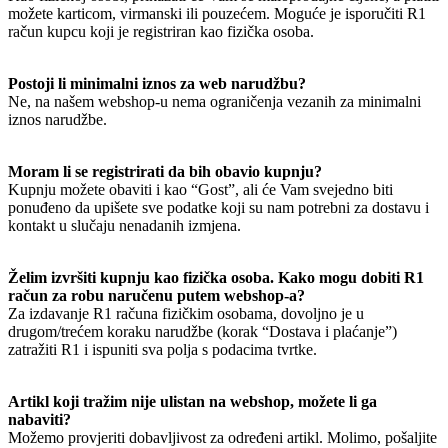
možete karticom, virmanski ili pouzećem. Moguće je isporučiti R1
račun kupcu koji je registriran kao fizička osoba.
Postoji li minimalni iznos za web narudžbu?
Ne, na našem webshop-u nema ograničenja vezanih za minimalni
iznos narudžbe.
Moram li se registrirati da bih obavio kupnju?
Kupnju možete obaviti i kao “Gost”, ali će Vam svejedno biti
ponuđeno da upišete sve podatke koji su nam potrebni za dostavu i
kontakt u slučaju nenadanih izmjena.
Želim izvršiti kupnju kao fizička osoba. Kako mogu dobiti R1
račun za robu naručenu putem webshop-a?
Za izdavanje R1 računa fizičkim osobama, dovoljno je u
drugom/trećem koraku narudžbe (korak “Dostava i plaćanje”)
zatražiti R1 i ispuniti sva polja s podacima tvrtke.
Artikl koji tražim nije ulistan na webshop, možete li ga
nabaviti?
Možemo provjeriti dobavljivost za određeni artikl. Molimo, pošaljite