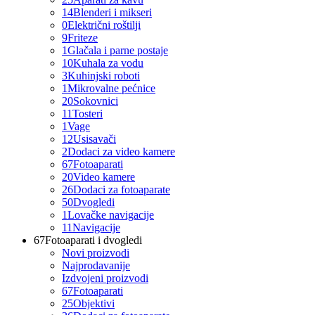
14
Blenderi i mikseri
0
Električni roštilji
9
Friteze
1
Glačala i parne postaje
10
Kuhala za vodu
3
Kuhinjski roboti
1
Mikrovalne pećnice
20
Sokovnici
11
Tosteri
1
Vage
12
Usisavači
2
Dodaci za video kamere
67
Fotoaparati
20
Video kamere
26
Dodaci za fotoaparate
50
Dvogledi
1
Lovačke navigacije
11
Navigacije
67
Fotoaparati i dvogledi
Novi proizvodi
Najprodavanije
Izdvojeni proizvodi
67
Fotoaparati
25
Objektivi