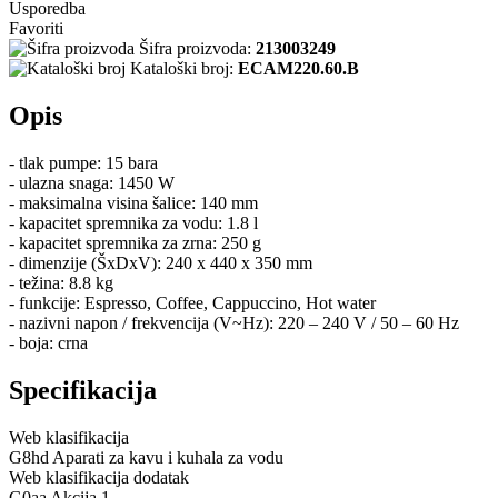
Usporedba
Favoriti
Šifra proizvoda:
213003249
Kataloški broj:
ECAM220.60.B
Opis
- tlak pumpe: 15 bara
- ulazna snaga: 1450 W
- maksimalna visina šalice: 140 mm
- kapacitet spremnika za vodu: 1.8 l
- kapacitet spremnika za zrna: 250 g
- dimenzije (ŠxDxV): 240 x 440 x 350 mm
- težina: 8.8 kg
- funkcije: Espresso, Coffee, Cappuccino, Hot water
- nazivni napon / frekvencija (V~Hz): 220 – 240 V / 50 – 60 Hz
- boja: crna
Specifikacija
Web klasifikacija
G8hd Aparati za kavu i kuhala za vodu
Web klasifikacija dodatak
G0aa Akcija 1