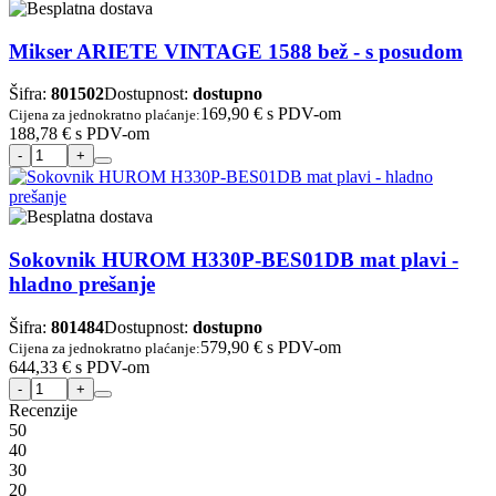
Mikser ARIETE VINTAGE 1588 bež - s posudom
Šifra:
801502
Dostupnost:
dostupno
169,90 €
s PDV-om
Cijena za jednokratno plaćanje:
188,78 €
s PDV-om
Sokovnik HUROM H330P-BES01DB mat plavi -
hladno prešanje
Šifra:
801484
Dostupnost:
dostupno
579,90 €
s PDV-om
Cijena za jednokratno plaćanje:
644,33 €
s PDV-om
Recenzije
5
0
4
0
3
0
2
0