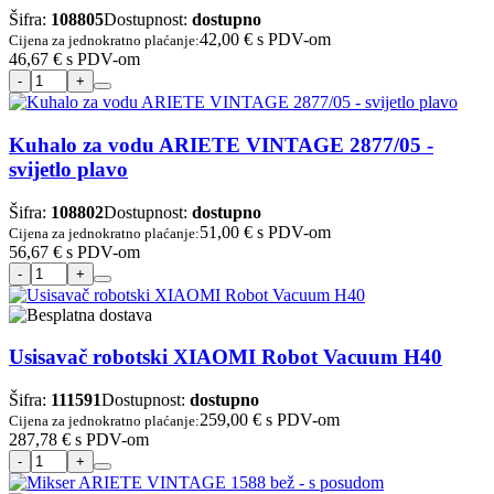
Šifra:
108805
Dostupnost:
dostupno
42,00 €
s PDV-om
Cijena za jednokratno plaćanje:
46,67 €
s PDV-om
Kuhalo za vodu ARIETE VINTAGE 2877/05 -
svijetlo plavo
Šifra:
108802
Dostupnost:
dostupno
51,00 €
s PDV-om
Cijena za jednokratno plaćanje:
56,67 €
s PDV-om
Usisavač robotski XIAOMI Robot Vacuum H40
Šifra:
111591
Dostupnost:
dostupno
259,00 €
s PDV-om
Cijena za jednokratno plaćanje:
287,78 €
s PDV-om