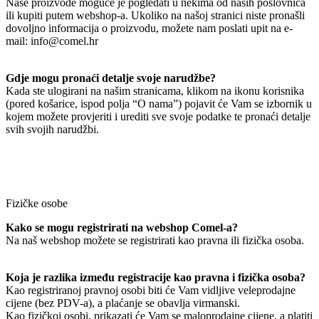
Naše proizvode moguće je pogledati u nekima od naših poslovnica
ili kupiti putem webshop-a. Ukoliko na našoj stranici niste pronašli
dovoljno informacija o proizvodu, možete nam poslati upit na e-
mail: info@comel.hr
Gdje mogu pronaći detalje svoje narudžbe?
Kada ste ulogirani na našim stranicama, klikom na ikonu korisnika
(pored košarice, ispod polja “O nama”) pojavit će Vam se izbornik u
kojem možete provjeriti i urediti sve svoje podatke te pronaći detalje
svih svojih narudžbi.
Fizičke osobe
Kako se mogu registrirati na webshop Comel-a?
Na naš webshop možete se registrirati kao pravna ili fizička osoba.
Koja je razlika između registracije kao pravna i fizička osoba?
Kao registriranoj pravnoj osobi biti će Vam vidljive veleprodajne
cijene (bez PDV-a), a plaćanje se obavlja virmanski.
Kao fizičkoj osobi, prikazati će Vam se maloprodajne cijene, a platiti