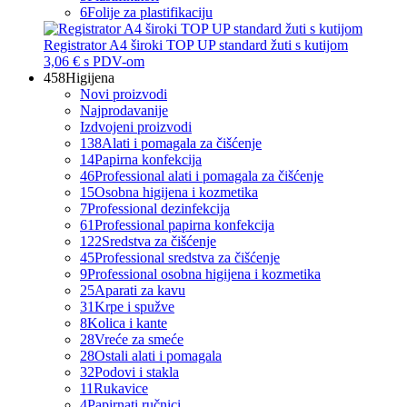
6
Folije za plastifikaciju
Registrator A4 široki TOP UP standard žuti s kutijom
3,06 €
s PDV-om
458
Higijena
Novi proizvodi
Najprodavanije
Izdvojeni proizvodi
138
Alati i pomagala za čišćenje
14
Papirna konfekcija
46
Professional alati i pomagala za čišćenje
15
Osobna higijena i kozmetika
7
Professional dezinfekcija
61
Professional papirna konfekcija
122
Sredstva za čišćenje
45
Professional sredstva za čišćenje
9
Professional osobna higijena i kozmetika
25
Aparati za kavu
31
Krpe i spužve
8
Kolica i kante
28
Vreće za smeće
28
Ostali alati i pomagala
32
Podovi i stakla
11
Rukavice
4
Papirnati ručnici