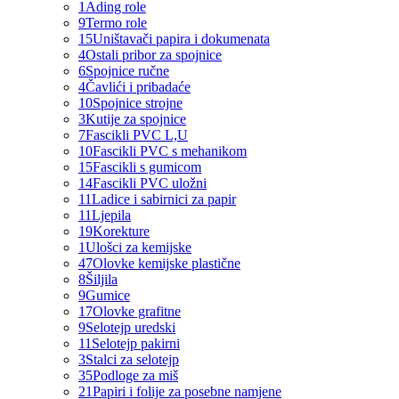
1
Ading role
9
Termo role
15
Uništavači papira i dokumenata
4
Ostali pribor za spojnice
6
Spojnice ručne
4
Čavlići i pribadaće
10
Spojnice strojne
3
Kutije za spojnice
7
Fascikli PVC L,U
10
Fascikli PVC s mehanikom
15
Fascikli s gumicom
14
Fascikli PVC uložni
11
Ladice i sabirnici za papir
11
Ljepila
19
Korekture
1
Ulošci za kemijske
47
Olovke kemijske plastične
8
Šiljila
9
Gumice
17
Olovke grafitne
9
Selotejp uredski
11
Selotejp pakirni
3
Stalci za selotejp
35
Podloge za miš
21
Papiri i folije za posebne namjene