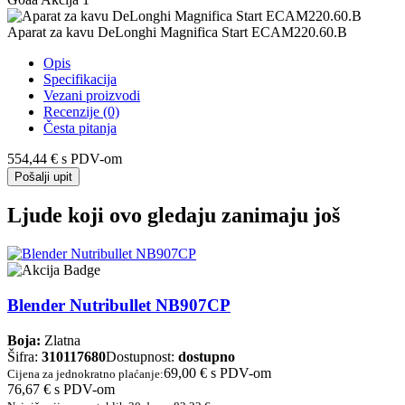
Aparat za kavu DeLonghi Magnifica Start ECAM220.60.B
Opis
Specifikacija
Vezani proizvodi
Recenzije (0)
Česta pitanja
554,44 €
s PDV-om
Pošalji upit
Ljude koji ovo gledaju zanimaju još
Blender Nutribullet NB907CP
Boja:
Zlatna
Šifra:
310117680
Dostupnost:
dostupno
69,00 €
s PDV-om
Cijena za jednokratno plaćanje:
76,67 €
s PDV-om