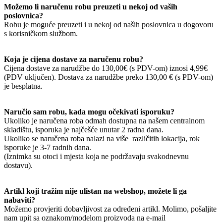
Možemo li naručenu robu preuzeti u nekoj od vaših
poslovnica?
Robu je moguće preuzeti i u nekoj od naših poslovnica u dogovoru
s korisničkom službom.
Koja je cijena dostave za naručenu robu?
Cijena dostave za narudžbe do 130,00€ (s PDV-om) iznosi 4,99€
(PDV uključen). Dostava za narudžbe preko 130,00 € (s PDV-om)
je besplatna.
Naručio sam robu, kada mogu očekivati isporuku?
Ukoliko je naručena roba odmah dostupna na našem centralnom
skladištu, isporuka je najčešće unutar 2 radna dana.
Ukoliko se naručena roba nalazi na više različitih lokacija, rok
isporuke je 3-7 radnih dana.
(Iznimka su otoci i mjesta koja ne podržavaju svakodnevnu
dostavu).
Artikl koji tražim nije ulistan na webshop, možete li ga
nabaviti?
Možemo provjeriti dobavljivost za određeni artikl. Molimo, pošaljite
nam upit sa oznakom/modelom proizvoda na e-mail