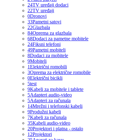
24
TV uređaji dodaci
22
TV uređaji
0
Dronovi
33
Pametni satovi
22
Glazbala
84
Oprema za glazbala
68
Dodaci za pametne mobitele
24
Fiksni telefoni
49
Pametni mobiteli
8
Dodaci za mobitele
9
Mobiteli
1
Električni romobili
3
Oprema za električne romobile
0
Električni bicikli
5
test
9
Kabeli za mobitele i tablete
5
Adapteri audio-video
5
Adapteri za računala
14
Mrežni i telefonski kabeli
9
Produžni kabeli
7
Kabeli za računala
35
Kabeli audio-video
20
Projektori i platna - ostalo
12
Projektori
25
Aparati za kavu