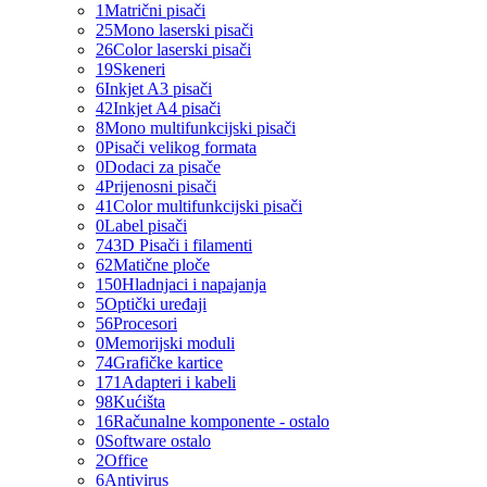
1
Matrični pisači
25
Mono laserski pisači
26
Color laserski pisači
19
Skeneri
6
Inkjet A3 pisači
42
Inkjet A4 pisači
8
Mono multifunkcijski pisači
0
Pisači velikog formata
0
Dodaci za pisače
4
Prijenosni pisači
41
Color multifunkcijski pisači
0
Label pisači
74
3D Pisači i filamenti
62
Matične ploče
150
Hladnjaci i napajanja
5
Optički uređaji
56
Procesori
0
Memorijski moduli
74
Grafičke kartice
171
Adapteri i kabeli
98
Kućišta
16
Računalne komponente - ostalo
0
Software ostalo
2
Office
6
Antivirus