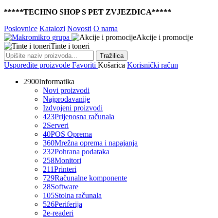
*****TECHNO SHOP S PET ZVJEZDICA*****
Poslovnice
Katalozi
Novosti
O nama
Akcije i promocije
Tinte i toneri
Tražilica
Usporedite proizvode
Favoriti
Košarica
Korisnički račun
2900
Informatika
Novi proizvodi
Najprodavanije
Izdvojeni proizvodi
423
Prijenosna računala
2
Serveri
40
POS Oprema
360
Mrežna oprema i napajanja
232
Pohrana podataka
258
Monitori
211
Printeri
729
Računalne komponente
28
Software
105
Stolna računala
526
Periferija
2
e-readeri