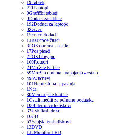
19
Tableti
211
Laptopi
0
Grafički tableti
9
Dodaci za tablete
192
Dodaci za laptope
0
Serveri
1
Serveri dodaci
13
Bar code čitači
8
POS oprema - ostalo
17
Pos pisači
2
POS blagajne
100
Routeri
24
Mrežne kartice
59
Mrežna oprema i napajanja - ostalo
49
Switchevi
101
Neprekidna napajanja
1
Nas
30
Memorijske kartice
1
Ostali mediji za pohranu podataka
100
Interni tvrdi diskovi
32
Usb flash drive
16
CD
53
Vanjski tvrdi diskovi
13
DVD
132
Monitori LED