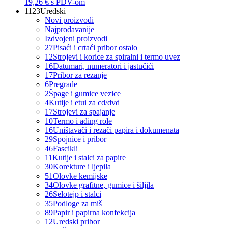
19,26 €
s PDV-om
1123
Uredski
Novi proizvodi
Najprodavanije
Izdvojeni proizvodi
27
Pisaći i crtaći pribor ostalo
12
Strojevi i korice za spiralni i termo uvez
16
Datumari, numeratori i jastučići
17
Pribor za rezanje
6
Pregrade
2
Špage i gumice vezice
4
Kutije i etui za cd/dvd
17
Strojevi za spajanje
10
Termo i ading role
16
Uništavači i rezači papira i dokumenata
29
Spojnice i pribor
46
Fascikli
11
Kutije i stalci za papire
30
Korekture i ljepila
51
Olovke kemijske
34
Olovke grafitne, gumice i šiljila
26
Selotejp i stalci
35
Podloge za miš
89
Papir i papirna konfekcija
12
Uredski pribor