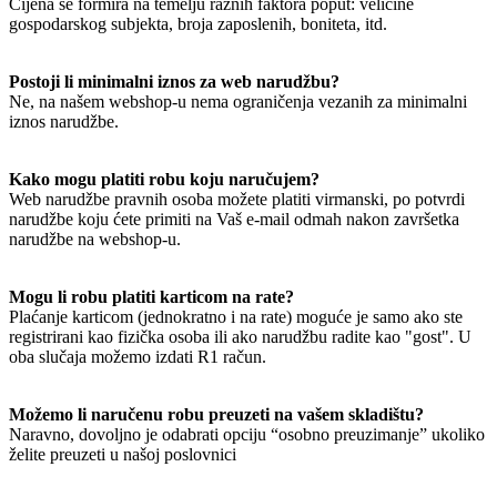
Cijena se formira na temelju raznih faktora poput: veličine
gospodarskog subjekta, broja zaposlenih, boniteta, itd.
Postoji li minimalni iznos za web narudžbu?
Ne, na našem webshop-u nema ograničenja vezanih za minimalni
iznos narudžbe.
Kako mogu platiti robu koju naručujem?
Web narudžbe pravnih osoba možete platiti virmanski, po potvrdi
narudžbe koju ćete primiti na Vaš e-mail odmah nakon završetka
narudžbe na webshop-u.
Mogu li robu platiti karticom na rate?
Plaćanje karticom (jednokratno i na rate) moguće je samo ako ste
registrirani kao fizička osoba ili ako narudžbu radite kao "gost". U
oba slučaja možemo izdati R1 račun.
Možemo li naručenu robu preuzeti na vašem skladištu?
Naravno, dovoljno je odabrati opciju “osobno preuzimanje” ukoliko
želite preuzeti u našoj poslovnici