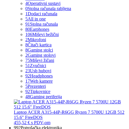
4
Operativni sustavi
0
Stolna računala rabljena
1
Dodaci računala
5
All in one
91
Stolna računala
80
Earphones
106
Miševi bežični
2
Mikrofoni
8
Čitači kartica
8
Gaming stolci
2
Gaming stolovi
75
Miševi žičani
51
Zvučnici
23
Usb hubovi
92
Headphones
17
Web kamere
5
Prezenteri
92
Tipkovnice
48
Gaming periferija
Laptop ACER A315-44P-R6GG Ryzen 7 5700U 12GB 512
15.6" FreeDOS
455,52 €
s PDV-om
992
Potrošačka elektronika