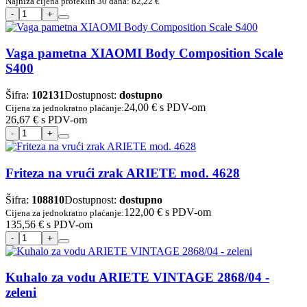
Najniža cijena proteklih 30 dana:
82,22 €
Vaga pametna XIAOMI Body Composition Scale
S400
Šifra:
102131
Dostupnost:
dostupno
24,00 €
s PDV-om
Cijena za jednokratno plaćanje:
26,67 €
s PDV-om
Friteza na vrući zrak ARIETE mod. 4628
Šifra:
108810
Dostupnost:
dostupno
122,00 €
s PDV-om
Cijena za jednokratno plaćanje:
135,56 €
s PDV-om
Kuhalo za vodu ARIETE VINTAGE 2868/04 -
zeleni