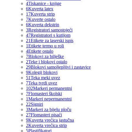
4
Tiskanice - knjige
6
Kuverta latex
17
Kuverta strip
7
Kuverte ostalo
6
Kuverta dekstrin
3
Registratori samostojeći
47
Registratori s kutijom
21
Etikete za laserski ispis
1
Etikete termo u roli
4
Etikete ostalo
7
Blokovi za bilješke
2
Teke i blokovi ostalo
29
Blokovi samoljepljivi i zastavice
9
Kolegij blokovi
51
Teka meki uvez
7
Teka tvrdi uvez
102
Markeri permanentni
7
Flomasteri školski
1
Markeri nepermanentni
22
Signiri
3
Markeri za bijelu ploču
27
Flomasteri pisaći
9
Kuverta vrećica jastučna
2
Kuverta vrećica strip
5
Plastifikatori