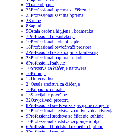
7
Toaletni papir
23
Professional oprema za čišćenje
23
Professional zaštitna oprema
2
Kreme
8
Sapuni
5
Ostala osobna higijena i kozmetika
7
Professional dezinfekcija
10
Professional taoletni papir
18
Professional osvježivači prostora
2
Professional ostala papirna konfekcija
23
Professional papirnati ručnici
8
Professional salvete
10
Sredstva za čišćenje hardwera
10
Kuhinja
12
Univerzalna
24
Ostala sredstva za čišćenje
16
Kupaonica i toalet
13
Specijalne površine
32
Osvježivači prostora
8
Professional sredstva za specijalne namjene
12
Professional sredstva za univerzalna čišćenja
9
Professional sredstva za čišćenje kuhinje
10
Professional sredstva za pranje rublja
6
Professional hotelska kozmetika i pribor
3
Professional sapuni