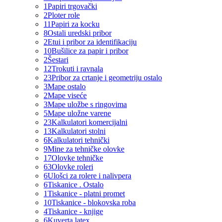
1
Papiri trgovački
2
Ploter role
11
Papiri za kocku
8
Ostali uredski pribor
2
Etui i pribor za identifikaciju
10
Bušilice za papir i pribor
2
Šestari
12
Trokuti i ravnala
23
Pribor za crtanje i geometriju ostalo
3
Mape ostalo
2
Mape viseće
3
Mape uložbe s ringovima
5
Mape uložne varene
23
Kalkulatori komercijalni
13
Kalkulatori stolni
6
Kalkulatori tehnički
9
Mine za tehničke olovke
17
Olovke tehničke
63
Olovke roleri
6
Ulošci za rolere i nalivpera
6
Tiskanice . Ostalo
1
Tiskanice - platni promet
10
Tiskanice - blokovska roba
4
Tiskanice - knjige
6
Kuverta latex