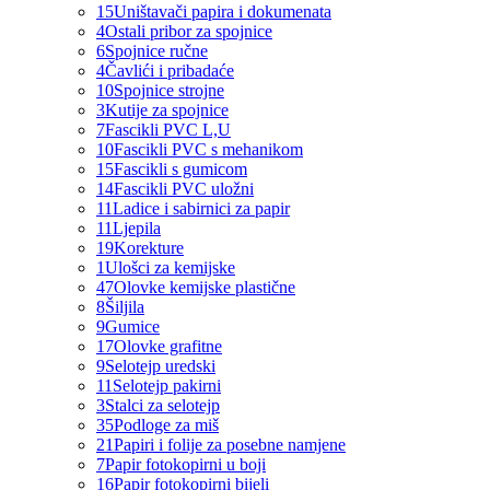
15
Uništavači papira i dokumenata
4
Ostali pribor za spojnice
6
Spojnice ručne
4
Čavlići i pribadaće
10
Spojnice strojne
3
Kutije za spojnice
7
Fascikli PVC L,U
10
Fascikli PVC s mehanikom
15
Fascikli s gumicom
14
Fascikli PVC uložni
11
Ladice i sabirnici za papir
11
Ljepila
19
Korekture
1
Ulošci za kemijske
47
Olovke kemijske plastične
8
Šiljila
9
Gumice
17
Olovke grafitne
9
Selotejp uredski
11
Selotejp pakirni
3
Stalci za selotejp
35
Podloge za miš
21
Papiri i folije za posebne namjene
7
Papir fotokopirni u boji
16
Papir fotokopirni bijeli