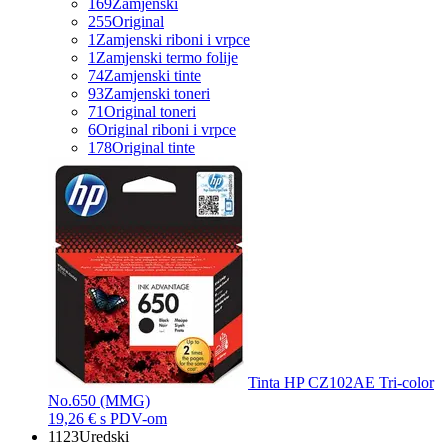
169
Zamjenski
255
Original
1
Zamjenski riboni i vrpce
1
Zamjenski termo folije
74
Zamjenski tinte
93
Zamjenski toneri
71
Original toneri
6
Original riboni i vrpce
178
Original tinte
Tinta HP CZ102AE Tri-color
No.650 (MMG)
19,26 €
s PDV-om
1123
Uredski