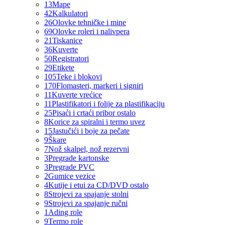
13
Mape
42
Kalkulatori
26
Olovke tehničke i mine
69
Olovke roleri i nalivpera
21
Tiskanice
36
Kuverte
50
Registratori
29
Etikete
105
Teke i blokovi
170
Flomasteri, markeri i signiri
11
Kuverte vrećice
11
Plastifikatori i folije za plastifikaciju
25
Pisaći i crtaći pribor ostalo
8
Korice za spiralni i termo uvez
15
Jastučići i boje za pečate
9
Škare
7
Nož skalpel, nož rezervni
3
Pregrade kartonske
3
Pregrade PVC
2
Gumice vezice
4
Kutije i etui za CD/DVD ostalo
8
Strojevi za spajanje stolni
9
Strojevi za spajanje ručni
1
Ading role
9
Termo role