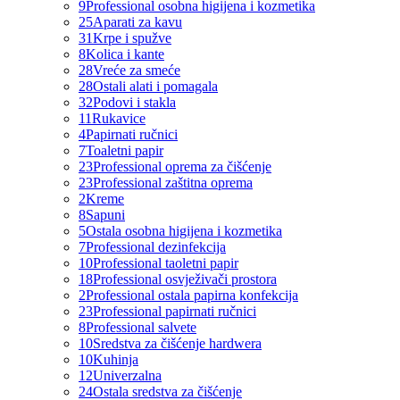
9
Professional osobna higijena i kozmetika
25
Aparati za kavu
31
Krpe i spužve
8
Kolica i kante
28
Vreće za smeće
28
Ostali alati i pomagala
32
Podovi i stakla
11
Rukavice
4
Papirnati ručnici
7
Toaletni papir
23
Professional oprema za čišćenje
23
Professional zaštitna oprema
2
Kreme
8
Sapuni
5
Ostala osobna higijena i kozmetika
7
Professional dezinfekcija
10
Professional taoletni papir
18
Professional osvježivači prostora
2
Professional ostala papirna konfekcija
23
Professional papirnati ručnici
8
Professional salvete
10
Sredstva za čišćenje hardwera
10
Kuhinja
12
Univerzalna
24
Ostala sredstva za čišćenje