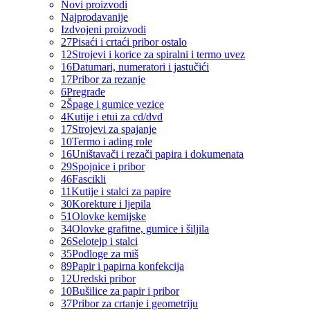
Novi proizvodi
Najprodavanije
Izdvojeni proizvodi
27
Pisaći i crtaći pribor ostalo
12
Strojevi i korice za spiralni i termo uvez
16
Datumari, numeratori i jastučići
17
Pribor za rezanje
6
Pregrade
2
Špage i gumice vezice
4
Kutije i etui za cd/dvd
17
Strojevi za spajanje
10
Termo i ading role
16
Uništavači i rezači papira i dokumenata
29
Spojnice i pribor
46
Fascikli
11
Kutije i stalci za papire
30
Korekture i ljepila
51
Olovke kemijske
34
Olovke grafitne, gumice i šiljila
26
Selotejp i stalci
35
Podloge za miš
89
Papir i papirna konfekcija
12
Uredski pribor
10
Bušilice za papir i pribor
37
Pribor za crtanje i geometriju