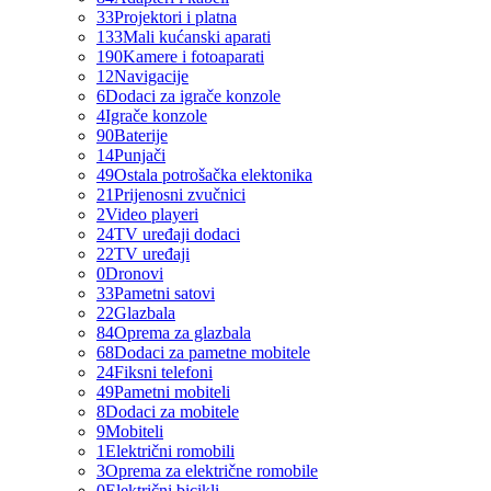
33
Projektori i platna
133
Mali kućanski aparati
190
Kamere i fotoaparati
12
Navigacije
6
Dodaci za igrače konzole
4
Igrače konzole
90
Baterije
14
Punjači
49
Ostala potrošačka elektonika
21
Prijenosni zvučnici
2
Video playeri
24
TV uređaji dodaci
22
TV uređaji
0
Dronovi
33
Pametni satovi
22
Glazbala
84
Oprema za glazbala
68
Dodaci za pametne mobitele
24
Fiksni telefoni
49
Pametni mobiteli
8
Dodaci za mobitele
9
Mobiteli
1
Električni romobili
3
Oprema za električne romobile
0
Električni bicikli