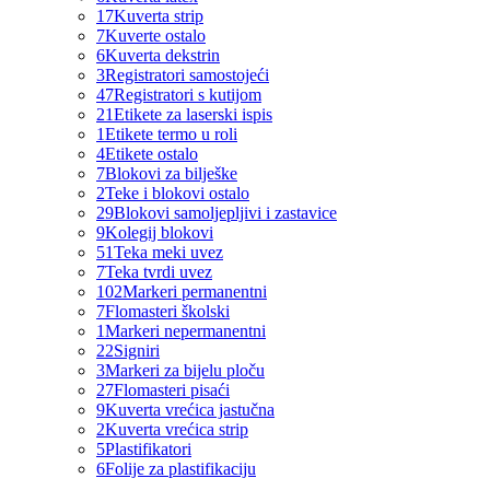
17
Kuverta strip
7
Kuverte ostalo
6
Kuverta dekstrin
3
Registratori samostojeći
47
Registratori s kutijom
21
Etikete za laserski ispis
1
Etikete termo u roli
4
Etikete ostalo
7
Blokovi za bilješke
2
Teke i blokovi ostalo
29
Blokovi samoljepljivi i zastavice
9
Kolegij blokovi
51
Teka meki uvez
7
Teka tvrdi uvez
102
Markeri permanentni
7
Flomasteri školski
1
Markeri nepermanentni
22
Signiri
3
Markeri za bijelu ploču
27
Flomasteri pisaći
9
Kuverta vrećica jastučna
2
Kuverta vrećica strip
5
Plastifikatori
6
Folije za plastifikaciju