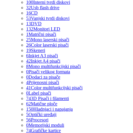
100
Interni tvrdi diskovi
32
Usb flash drive
16
CD
53
Vanjski tvrdi diskovi
13
DVD
132
Monitori LED
1
Matrični pisači
25
Mono laserski pisači
26
Color laserski pisači
19
Skeneri
6
Inkjet A3 pisači
42
Inkjet A4 pisači
8
Mono multifunkcijski pisači
0
Pisači velikog formata
0
Dodaci za pisače
4
Prijenosni pisači
41
Color multifunkcijski pisači
0
Label pisači
74
3D Pisači i filamenti
62
Matične ploče
150
Hladnjaci i napajanja
5
Optički uređaji
56
Procesori
0
Memorijski moduli
74
Grafičke kartice