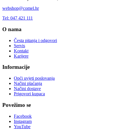
webshop@comel.hr
Tel: 047 421 111
O nama
Česta pitanja i odgovori
Servis
Kontakt
Karijere
Informacije
Opći uvjeti poslovanja
Načini plaćanja
Načini dostave
Prigovori kupaca
Povežimo se
Facebook
Instagram
YouTube