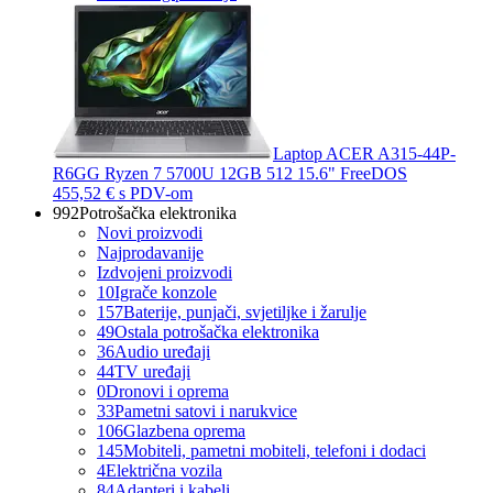
Laptop ACER A315-44P-
R6GG Ryzen 7 5700U 12GB 512 15.6" FreeDOS
455,52 €
s PDV-om
992
Potrošačka elektronika
Novi proizvodi
Najprodavanije
Izdvojeni proizvodi
10
Igrače konzole
157
Baterije, punjači, svjetiljke i žarulje
49
Ostala potrošačka elektronika
36
Audio uređaji
44
TV uređaji
0
Dronovi i oprema
33
Pametni satovi i narukvice
106
Glazbena oprema
145
Mobiteli, pametni mobiteli, telefoni i dodaci
4
Električna vozila
84
Adapteri i kabeli