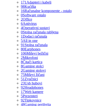
171
Adapteri i kabeli
98
Kućišta
16
Računalne komponente - ostalo
0
Software ostalo
2
Office
6
Antivirus
4
Operativni sustavi
0
Stolna računala rabljena
1
Dodaci računala
5
All in one
91
Stolna računala
80
Earphones
106
Miševi bežični
2
Mikrofoni
8
Čitači kartica
8
Gaming stolci
2
Gaming stolovi
75
Miševi žičani
51
Zvučnici
23
Usb hubovi
92
Headphones
17
Web kamere
5
Prezenteri
92
Tipkovnice
48
Gaming periferija