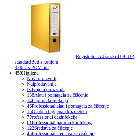
Registrator A4 široki TOP UP
standard žuti s kutijom
3,06 €
s PDV-om
458
Higijena
Novi proizvodi
Najprodavanije
Izdvojeni proizvodi
138
Alati i pomagala za čišćenje
14
Papirna konfekcija
46
Professional alati i pomagala za čišćenje
15
Osobna higijena i kozmetika
7
Professional dezinfekcija
61
Professional papirna konfekcija
122
Sredstva za čišćenje
45
Professional sredstva za čišćenje