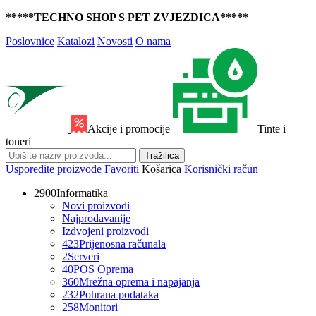
*****TECHNO SHOP S PET ZVJEZDICA*****
Poslovnice
Katalozi
Novosti
O nama
Akcije i promocije
Tinte i
toneri
Tražilica
Usporedite proizvode
Favoriti
Košarica
Korisnički račun
2900
Informatika
Novi proizvodi
Najprodavanije
Izdvojeni proizvodi
423
Prijenosna računala
2
Serveri
40
POS Oprema
360
Mrežna oprema i napajanja
232
Pohrana podataka
258
Monitori