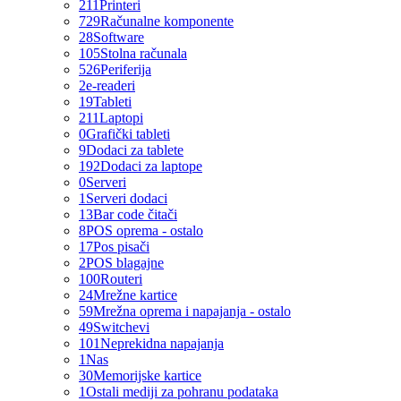
211
Printeri
729
Računalne komponente
28
Software
105
Stolna računala
526
Periferija
2
e-readeri
19
Tableti
211
Laptopi
0
Grafički tableti
9
Dodaci za tablete
192
Dodaci za laptope
0
Serveri
1
Serveri dodaci
13
Bar code čitači
8
POS oprema - ostalo
17
Pos pisači
2
POS blagajne
100
Routeri
24
Mrežne kartice
59
Mrežna oprema i napajanja - ostalo
49
Switchevi
101
Neprekidna napajanja
1
Nas
30
Memorijske kartice
1
Ostali mediji za pohranu podataka