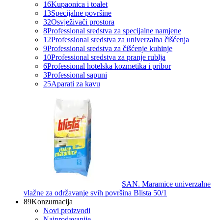
16
Kupaonica i toalet
13
Specijalne površine
32
Osvježivači prostora
8
Professional sredstva za specijalne namjene
12
Professional sredstva za univerzalna čišćenja
9
Professional sredstva za čišćenje kuhinje
10
Professional sredstva za pranje rublja
6
Professional hotelska kozmetika i pribor
3
Professional sapuni
25
Aparati za kavu
SAN. Maramice univerzalne
vlažne za održavanje svih površina Blista 50/1
89
Konzumacija
Novi proizvodi
Najprodavanije