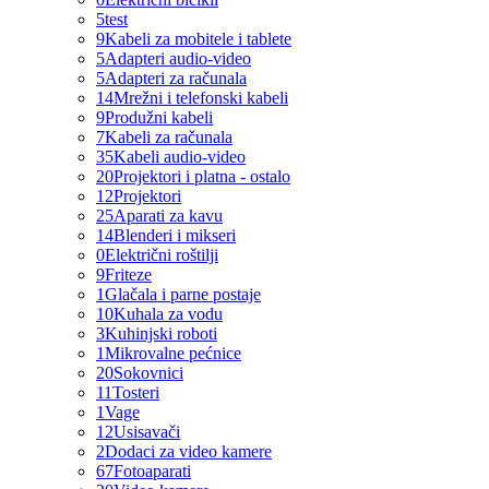
5
test
9
Kabeli za mobitele i tablete
5
Adapteri audio-video
5
Adapteri za računala
14
Mrežni i telefonski kabeli
9
Produžni kabeli
7
Kabeli za računala
35
Kabeli audio-video
20
Projektori i platna - ostalo
12
Projektori
25
Aparati za kavu
14
Blenderi i mikseri
0
Električni roštilji
9
Friteze
1
Glačala i parne postaje
10
Kuhala za vodu
3
Kuhinjski roboti
1
Mikrovalne pećnice
20
Sokovnici
11
Tosteri
1
Vage
12
Usisavači
2
Dodaci za video kamere
67
Fotoaparati