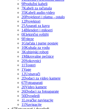
9
Produžni kabeli
7
Kabeli za računala
35
Kabeli audio-video
20
Projektori i platna - ostalo
12
Projektori
25
Aparati za kavu
14
Blenderi i mikseri
0
Električni roštilji
9
Friteze
1
Glačala i parne postaje
10
Kuhala za vodu
3
Kuhinjski roboti
1
Mikrovalne pećnice
20
Sokovnici
11
Tosteri
1
Vage
12
Usisavači
2
Dodaci za video kamere
67
Fotoaparati
20
Video kamere
26
Dodaci za fotoaparate
50
Dvogledi
1
Lovačke navigacije
11
Navigacije
67
Fotoaparati i dvogledi