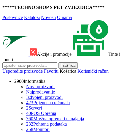
*****TECHNO SHOP S PET ZVJEZDICA*****
Poslovnice
Katalozi
Novosti
O nama
Akcije i promocije
Tinte i
toneri
Tražilica
Usporedite proizvode
Favoriti
Košarica
Korisnički račun
2900
Informatika
Novi proizvodi
Najprodavanije
Izdvojeni proizvodi
423
Prijenosna računala
2
Serveri
40
POS Oprema
360
Mrežna oprema i napajanja
232
Pohrana podataka
258
Monitori