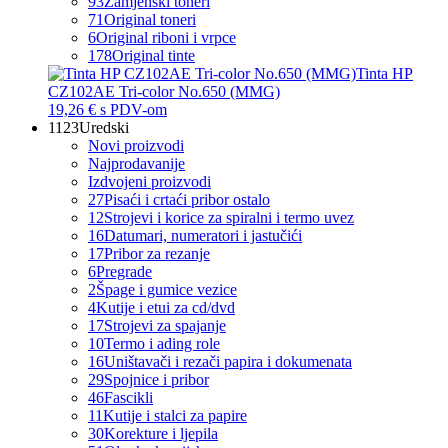
93
Zamjenski toneri
71
Original toneri
6
Original riboni i vrpce
178
Original tinte
Tinta HP
CZ102AE Tri-color No.650 (MMG)
19,26 €
s PDV-om
1123
Uredski
Novi proizvodi
Najprodavanije
Izdvojeni proizvodi
27
Pisaći i crtaći pribor ostalo
12
Strojevi i korice za spiralni i termo uvez
16
Datumari, numeratori i jastučići
17
Pribor za rezanje
6
Pregrade
2
Špage i gumice vezice
4
Kutije i etui za cd/dvd
17
Strojevi za spajanje
10
Termo i ading role
16
Uništavači i rezači papira i dokumenata
29
Spojnice i pribor
46
Fascikli
11
Kutije i stalci za papire
30
Korekture i ljepila