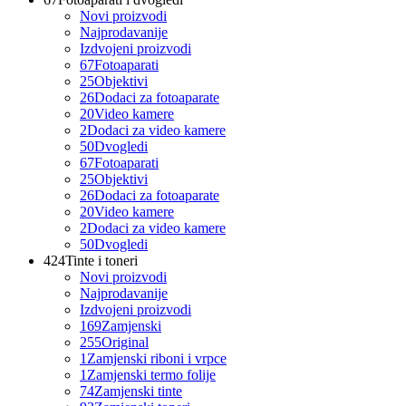
Novi proizvodi
Najprodavanije
Izdvojeni proizvodi
67
Fotoaparati
25
Objektivi
26
Dodaci za fotoaparate
20
Video kamere
2
Dodaci za video kamere
50
Dvogledi
67
Fotoaparati
25
Objektivi
26
Dodaci za fotoaparate
20
Video kamere
2
Dodaci za video kamere
50
Dvogledi
424
Tinte i toneri
Novi proizvodi
Najprodavanije
Izdvojeni proizvodi
169
Zamjenski
255
Original
1
Zamjenski riboni i vrpce
1
Zamjenski termo folije
74
Zamjenski tinte