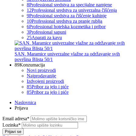
8
Professional sredstva za specijalne namjene
12
Professional sredstva za univerzalna čišćenja
9
Professional sredstva za čišćenje kuhinje
10
Professional sredstva za pranje rublja
6
Professional hotelska kozmetika i pribor
3
Professional sapuni
25
Aparati za kavu
SAN. Maramice univerzalne vlažne za održavanje svih
površina Blista 50/1
89
Konzumacija
Novi proizvodi
Najprodavanije
Izdvojeni proizvodi
85
Pribor za jelo i piće
85
Pribor za jelo i piće
Naslovnica
Prijava
Email adresa*
Lozinka*
Prijavi se