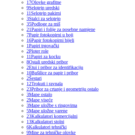
17
Olovke grafitne
9
Selotejp uredski
11
Selotejp pakirni
3
Stalci za selotejp
35
Podloge za miš
21
Papiri i folije za posebne namjene
7
Papir fotokopirni u boji
16
Papir fotokopirni bijeli
1
Papiri trgovački
2
Ploter role
11
Papiri za kocku
8
Ostali uredski pribor
2
Etui i pribor za identifikaciju
10
Bušilice za papir i pribor
2
Šestari
12
Trokuti i ravnala
23
Pribor za crtanje i geometriju ostalo
3
Mape ostalo
2
Mape viseće
3
Mape uložbe s ringovima
5
Mape uložne varene
23
Kalkulatori komercijalni
13
Kalkulatori stolni
6
Kalkulatori tehnički
9
Mine za tehničke olovke