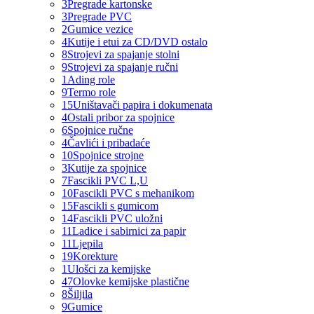
3
Pregrade kartonske
3
Pregrade PVC
2
Gumice vezice
4
Kutije i etui za CD/DVD ostalo
8
Strojevi za spajanje stolni
9
Strojevi za spajanje ručni
1
Ading role
9
Termo role
15
Uništavači papira i dokumenata
4
Ostali pribor za spojnice
6
Spojnice ručne
4
Čavlići i pribadaće
10
Spojnice strojne
3
Kutije za spojnice
7
Fascikli PVC L,U
10
Fascikli PVC s mehanikom
15
Fascikli s gumicom
14
Fascikli PVC uložni
11
Ladice i sabirnici za papir
11
Ljepila
19
Korekture
1
Ulošci za kemijske
47
Olovke kemijske plastične
8
Šiljila
9
Gumice