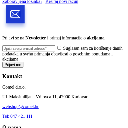
Zaboravljena lozinka?
|
Kreiraj novi račun
Prijavi se na
Newsletter
i primaj informacije o
akcijama
Suglasan sam za korištenje danih
podataka u svrhu primanja obavijesti o posebnim ponudama i
akcijama
Prijavi me
Kontakt
Comel d.o.o.
Ul. Maksimilijana Vrhovca 11, 47000 Karlovac
webshop@comel.hr
Tel: 047 421 111
O nama