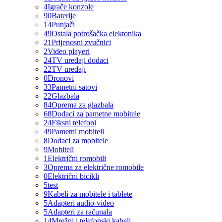
4
Igrače konzole
90
Baterije
14
Punjači
49
Ostala potrošačka elektonika
21
Prijenosni zvučnici
2
Video playeri
24
TV uređaji dodaci
22
TV uređaji
0
Dronovi
33
Pametni satovi
22
Glazbala
84
Oprema za glazbala
68
Dodaci za pametne mobitele
24
Fiksni telefoni
49
Pametni mobiteli
8
Dodaci za mobitele
9
Mobiteli
1
Električni romobili
3
Oprema za električne romobile
0
Električni bicikli
5
test
9
Kabeli za mobitele i tablete
5
Adapteri audio-video
5
Adapteri za računala
14
Mrežni i telefonski kabeli