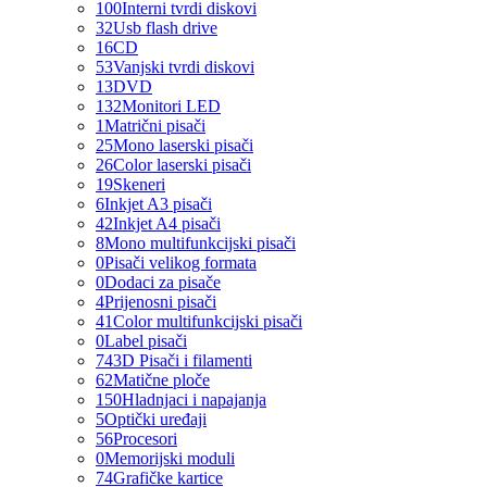
100
Interni tvrdi diskovi
32
Usb flash drive
16
CD
53
Vanjski tvrdi diskovi
13
DVD
132
Monitori LED
1
Matrični pisači
25
Mono laserski pisači
26
Color laserski pisači
19
Skeneri
6
Inkjet A3 pisači
42
Inkjet A4 pisači
8
Mono multifunkcijski pisači
0
Pisači velikog formata
0
Dodaci za pisače
4
Prijenosni pisači
41
Color multifunkcijski pisači
0
Label pisači
74
3D Pisači i filamenti
62
Matične ploče
150
Hladnjaci i napajanja
5
Optički uređaji
56
Procesori
0
Memorijski moduli
74
Grafičke kartice