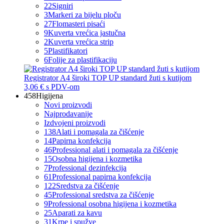
22
Signiri
3
Markeri za bijelu ploču
27
Flomasteri pisaći
9
Kuverta vrećica jastučna
2
Kuverta vrećica strip
5
Plastifikatori
6
Folije za plastifikaciju
Registrator A4 široki TOP UP standard žuti s kutijom
3,06 €
s PDV-om
458
Higijena
Novi proizvodi
Najprodavanije
Izdvojeni proizvodi
138
Alati i pomagala za čišćenje
14
Papirna konfekcija
46
Professional alati i pomagala za čišćenje
15
Osobna higijena i kozmetika
7
Professional dezinfekcija
61
Professional papirna konfekcija
122
Sredstva za čišćenje
45
Professional sredstva za čišćenje
9
Professional osobna higijena i kozmetika
25
Aparati za kavu
31
Krpe i spužve