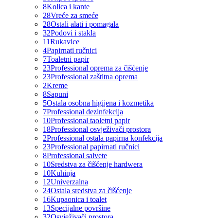
8
Kolica i kante
28
Vreće za smeće
28
Ostali alati i pomagala
32
Podovi i stakla
11
Rukavice
4
Papirnati ručnici
7
Toaletni papir
23
Professional oprema za čišćenje
23
Professional zaštitna oprema
2
Kreme
8
Sapuni
5
Ostala osobna higijena i kozmetika
7
Professional dezinfekcija
10
Professional taoletni papir
18
Professional osvježivači prostora
2
Professional ostala papirna konfekcija
23
Professional papirnati ručnici
8
Professional salvete
10
Sredstva za čišćenje hardwera
10
Kuhinja
12
Univerzalna
24
Ostala sredstva za čišćenje
16
Kupaonica i toalet
13
Specijalne površine
32
Osvježivači prostora