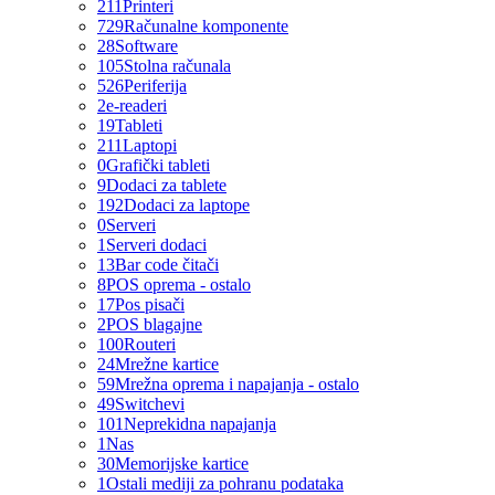
211
Printeri
729
Računalne komponente
28
Software
105
Stolna računala
526
Periferija
2
e-readeri
19
Tableti
211
Laptopi
0
Grafički tableti
9
Dodaci za tablete
192
Dodaci za laptope
0
Serveri
1
Serveri dodaci
13
Bar code čitači
8
POS oprema - ostalo
17
Pos pisači
2
POS blagajne
100
Routeri
24
Mrežne kartice
59
Mrežna oprema i napajanja - ostalo
49
Switchevi
101
Neprekidna napajanja
1
Nas
30
Memorijske kartice
1
Ostali mediji za pohranu podataka