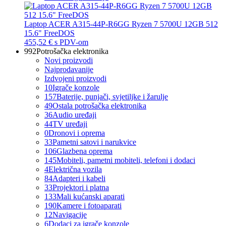
Laptop ACER A315-44P-R6GG Ryzen 7 5700U 12GB 512
15.6" FreeDOS
455,52 €
s PDV-om
992
Potrošačka elektronika
Novi proizvodi
Najprodavanije
Izdvojeni proizvodi
10
Igrače konzole
157
Baterije, punjači, svjetiljke i žarulje
49
Ostala potrošačka elektronika
36
Audio uređaji
44
TV uređaji
0
Dronovi i oprema
33
Pametni satovi i narukvice
106
Glazbena oprema
145
Mobiteli, pametni mobiteli, telefoni i dodaci
4
Električna vozila
84
Adapteri i kabeli
33
Projektori i platna
133
Mali kućanski aparati
190
Kamere i fotoaparati
12
Navigacije
6
Dodaci za igrače konzole