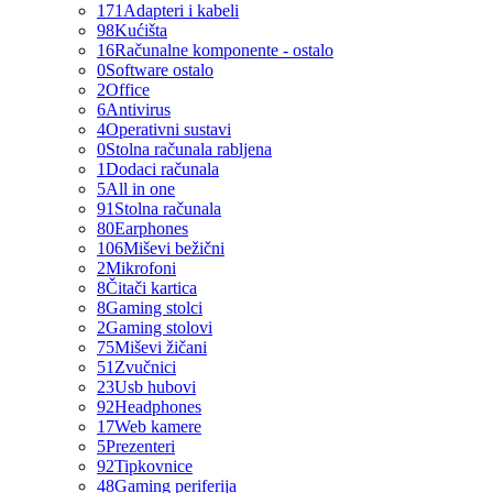
171
Adapteri i kabeli
98
Kućišta
16
Računalne komponente - ostalo
0
Software ostalo
2
Office
6
Antivirus
4
Operativni sustavi
0
Stolna računala rabljena
1
Dodaci računala
5
All in one
91
Stolna računala
80
Earphones
106
Miševi bežični
2
Mikrofoni
8
Čitači kartica
8
Gaming stolci
2
Gaming stolovi
75
Miševi žičani
51
Zvučnici
23
Usb hubovi
92
Headphones
17
Web kamere
5
Prezenteri
92
Tipkovnice
48
Gaming periferija