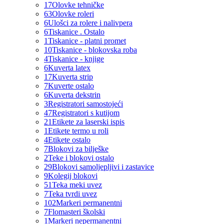
17
Olovke tehničke
63
Olovke roleri
6
Ulošci za rolere i nalivpera
6
Tiskanice . Ostalo
1
Tiskanice - platni promet
10
Tiskanice - blokovska roba
4
Tiskanice - knjige
6
Kuverta latex
17
Kuverta strip
7
Kuverte ostalo
6
Kuverta dekstrin
3
Registratori samostojeći
47
Registratori s kutijom
21
Etikete za laserski ispis
1
Etikete termo u roli
4
Etikete ostalo
7
Blokovi za bilješke
2
Teke i blokovi ostalo
29
Blokovi samoljepljivi i zastavice
9
Kolegij blokovi
51
Teka meki uvez
7
Teka tvrdi uvez
102
Markeri permanentni
7
Flomasteri školski
1
Markeri nepermanentni