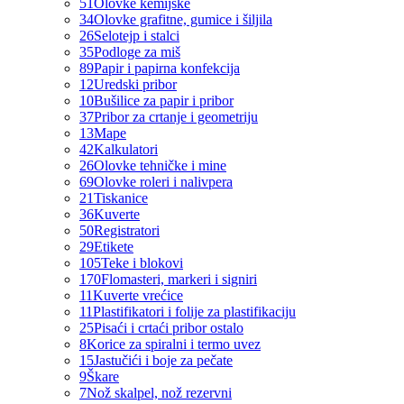
51
Olovke kemijske
34
Olovke grafitne, gumice i šiljila
26
Selotejp i stalci
35
Podloge za miš
89
Papir i papirna konfekcija
12
Uredski pribor
10
Bušilice za papir i pribor
37
Pribor za crtanje i geometriju
13
Mape
42
Kalkulatori
26
Olovke tehničke i mine
69
Olovke roleri i nalivpera
21
Tiskanice
36
Kuverte
50
Registratori
29
Etikete
105
Teke i blokovi
170
Flomasteri, markeri i signiri
11
Kuverte vrećice
11
Plastifikatori i folije za plastifikaciju
25
Pisaći i crtaći pribor ostalo
8
Korice za spiralni i termo uvez
15
Jastučići i boje za pečate
9
Škare
7
Nož skalpel, nož rezervni