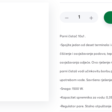
čišćenje
i,
ena i
 i
Parni čistač 10u1 .
•Spojite jedan od deset terminala i 
čišćenje i osvježavanje podova, tepi
osvježavanja odjeće. Ovo rješenje n
parni čistaš vodi učinkovitu borbu 
upotrebom vode. Savršeno rješenje 
iljila
•Snaga: 1500 W.
•Kapacitet spremnika za vodu: 0,35 
•Regulator pare. Stalno otpuštanje
a