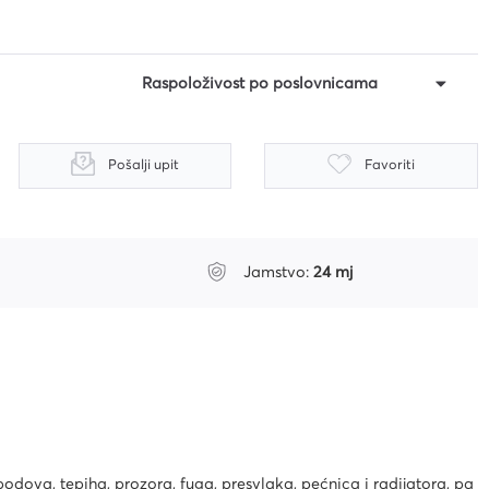
Raspoloživost po poslovnicama
Pošalji upit
Favoriti
Jamstvo:
24 mj
 podova, tepiha, prozora, fuga, presvlaka, pećnica i radijatora, pa