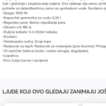
čak i glačanja i osvježavanja odjeće. Ovo rješenje nije samo učink
Kuverte vrećice
potrebe za deterdžentima, samo sa upotrebom vode. Savršeno rješ
•Snaga: 1500 W.
Plastifikatori i folije za
•Kapacitet spremnika za vodu: 0,35 l.
plastifikaciju
•Regulator pare. Stalno otpuštanje pare.
•Okretni vrh 180 st.
•Duljina kabela: 5 m Držač kabela.
•Dodatci :
•Teleskopska ručka. Dvije krpe.
•Nastavak za tepih. Nastavak za materijale (plus tkanina). Prila
•Tri različite četkice (male i velike okrugle, duguljaste).
•Lopatica.
•Dva čunja (ravna i savijena)
LJUDE KOJI OVO GLEDAJU ZANIMAJU JO