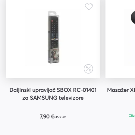
Daljinski upravljač SBOX RC-01401
Masažer X
za SAMSUNG televizore
Cije
7,90 €
s PDV-om