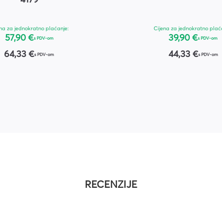
na za jednokratno plaćanje:
Cijena za jednokratno plać
57,90 €
39,90 €
s PDV-om
s PDV-om
64,33 €
44,33 €
s PDV-om
s PDV-om
RECENZIJE