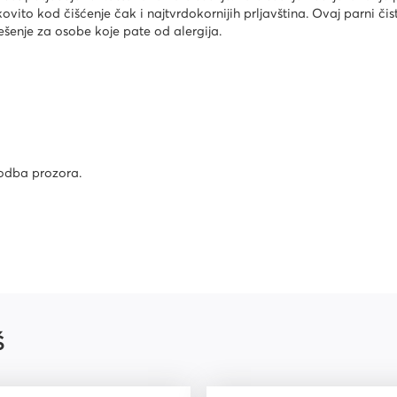
ovito kod čišćenje čak i najtvrdokornijih prljavština. Ovaj parni čis
enje za osobe koje pate od alergija.
godba prozora.
Š