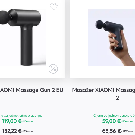
IAOMI Massage Gun 2 EU
Masažer XIAOMI Massag
2
na za jednokratno plaćanje:
Cijena za jednokratno plać
119,00 €
59,00 €
s PDV-om
s PDV-om
132,22 €
65,56 €
s PDV-om
s PDV-om