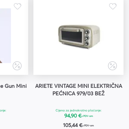
e Gun Mini
ARIETE VINTAGE MINI ELEKTRIČNA
PEĆNICA 979/03 BEŽ
anje:
Cijena za jednokratno plaćanje:
94,90 €
s PDV-om
105,44 €
s PDV-om