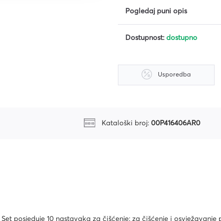
Pogledaj puni opis
Dostupnost:
dostupno
riju
Usporedba
Kataloški broj:
00P416406AR0
ri
. Set posjeduje 10 nastavaka za čišćenje: za čišćenje i osvježavanje