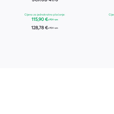
Cijena za jednokratno plaćanje:
Cije
115,90 €
s PDV-om
128,78 €
s PDV-om