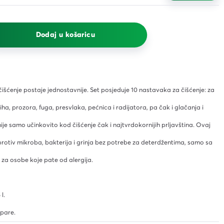
R6GG Ryzen 7 5700U 12GB
vlažne za održavanje svih
standard žuti s kutijom
No.650 (MMG)
površina Blista 50/1
512 15.6" FreeDOS
19,26 €
3,06 €
455,52 €
s PDV-om
s PDV-om
Dodaj u košaricu
s PDV-om
čišćenje postaje jednostavnije. Set posjeduje 10 nastavaka za čišćenje: za
ha, prozora, fuga, presvlaka, pećnica i radijatora, pa čak i glačanja i
ije samo učinkovito kod čišćenje čak i najtvrdokornijih prljavština. Ovaj
protiv mikroba, bakterija i grinja bez potrebe za deterdžentima, samo sa
za osobe koje pate od alergija.
l.
 pare.