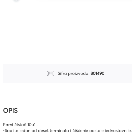
Uredski pribor
Bušilice za papir i pribor
Pribor za crtanje i geomet
Mape
Kalkulatori
Olovke tehničke i mine
Olovke roleri i nalivpera
Šifra proizvoda:
801490
Tiskanice
Kuverte
Registratori
Etikete
OPIS
Teke i blokovi
Parni čistač 10u1 .
Flomasteri, markeri i signi
•Spojite jedan od deset terminala i čišćenje postaje jednostavnije