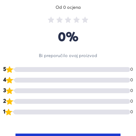
Od 0 ocjena
0%
Bi preporučilo ovaj proizvod
5
0
4
0
3
0
2
0
1
0