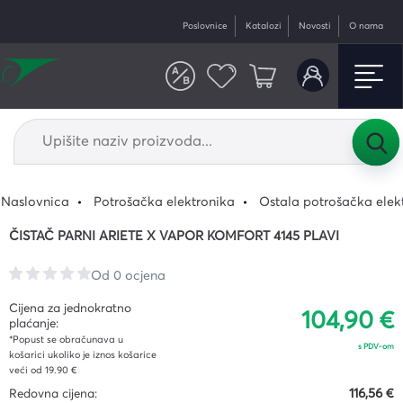
Poslovnice
Katalozi
Novosti
O nama
Naslovnica
Potrošačka elektronika
Ostala potrošačka elek
ČISTAČ PARNI ARIETE X VAPOR KOMFORT 4145 PLAVI
Od 0 ocjena
Cijena za jednokratno
104,90 €
plaćanje:
*Popust se obračunava u
s PDV-om
košarici ukoliko je iznos košarice
veći od 19.90 €
Redovna cijena:
116,56 €