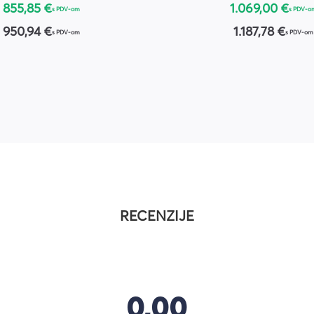
855,85 €
1.069,00 €
s PDV-om
s PDV-o
950,94 €
1.187,78 €
s PDV-om
s PDV-om
RECENZIJE
0,00