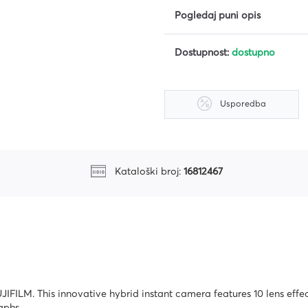
Pogledaj puni opis
Dostupnost:
dostupno
riju
Usporedba
Kataloški broj:
16812467
FILM. This innovative hybrid instant camera features 10 lens effect
ri