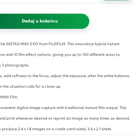
R6GG Ryzen 7 5700U 12GB
vlažne za održavanje svih
standard žuti s kutijom
No.650 (MMG)
površina Blista 50/1
512 15.6" FreeDOS
19,26 €
3,06 €
455,52 €
s PDV-om
s PDV-om
Dodaj u košaricu
s PDV-om
 the INSTAX MINI EVO from FUJIFILM. This innovative hybrid instant
ns and 10 film effect options, giving you up to 100 different ways to
 x 3 photographs.
, add softness to the focus, adjust the exposure, alter the white balance,
he situation calls for a close-up.
MINI Film
enient digital image capture with traditional instant film output. This
and print whenever desired or reprint an image as many times as desired.
produce 2.4 x 1.8 images on a credit card-sized, 3.4 x 2.1 sheet.