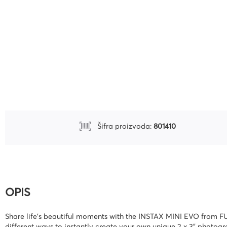
Uredski pribor
Bušilice za papir i pribor
Pribor za crtanje i geomet
Mape
Kalkulatori
Olovke tehničke i mine
Olovke roleri i nalivpera
Šifra proizvoda:
801410
Tiskanice
Kuverte
Registratori
Etikete
OPIS
Teke i blokovi
Share life's beautiful moments with the INSTAX MINI EVO from FUJI
Flomasteri, markeri i signi