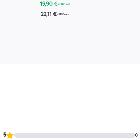
19,90 €
s PDV-om
22,11 €
s PDV-om
5
0