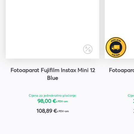
Fotoaparat Fujifilm Instax Mini 12
Fotoapara
Blue
Cijena za jednokratno plaćanje:
Cije
98,00 €
s PDV-om
108,89 €
s PDV-om