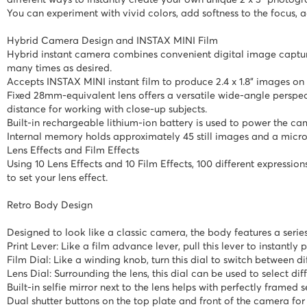
different ways to instantly create your own unique 2 x 3" photogr
You can experiment with vivid colors, add softness to the focus, 
Kuverte vrećice
Hybrid Camera Design and INSTAX MINI Film
Plastifikatori i folije za
Hybrid instant camera combines convenient digital image capture 
plastifikaciju
many times as desired.
Accepts INSTAX MINI instant film to produce 2.4 x 1.8" images on a 
Fixed 28mm-equivalent lens offers a versatile wide-angle perspecti
distance for working with close-up subjects.
Built-in rechargeable lithium-ion battery is used to power the c
Internal memory holds approximately 45 still images and a mic
Lens Effects and Film Effects
Using 10 Lens Effects and 10 Film Effects, 100 different expression
to set your lens effect.
Retro Body Design
Designed to look like a classic camera, the body features a series
Print Lever: Like a film advance lever, pull this lever to instantly
Film Dial: Like a winding knob, turn this dial to switch between di
Lens Dial: Surrounding the lens, this dial can be used to select dif
Built-in selfie mirror next to the lens helps with perfectly framed s
Dual shutter buttons on the top plate and front of the camera fo