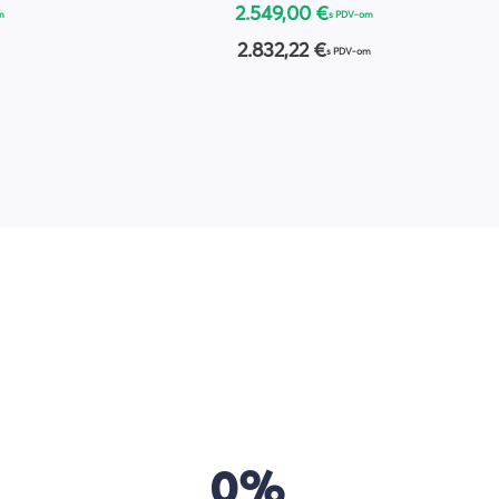
2.549,00 €
m
s PDV-om
2.832,22 €
s PDV-om
0%