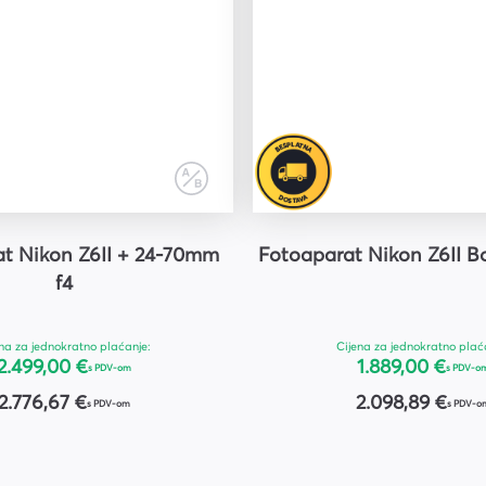
t Nikon Z6II + 24-70mm
Fotoaparat Nikon Z6II B
f4
na za jednokratno plaćanje:
Cijena za jednokratno plać
2.499,00 €
1.889,00 €
s PDV-om
s PDV-o
2.776,67 €
2.098,89 €
s PDV-om
s PDV-o