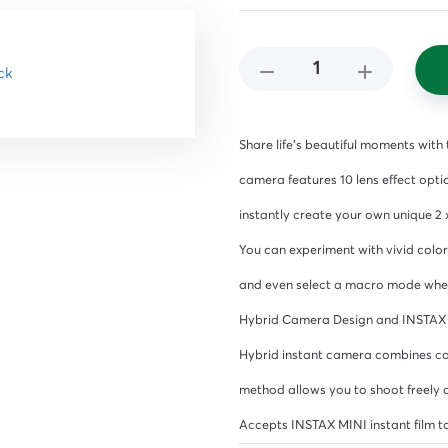
čišćenje
i,
ena i
 i
Share life's beautiful moments with
camera features 10 lens effect optio
instantly create your own unique 2
You can experiment with vivid colors
and even select a macro mode when t
Hybrid Camera Design and INSTAX 
iljila
Hybrid instant camera combines conv
method allows you to shoot freely 
Accepts INSTAX MINI instant film to 
a