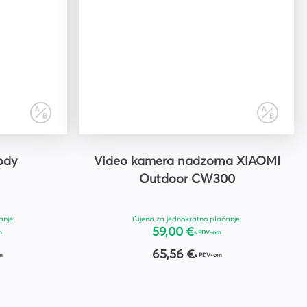
ody
Video kamera nadzorna XIAOMI
Outdoor CW300
anje:
Cijena za jednokratno plaćanje:
59,00 €
m
s PDV-om
65,56 €
m
s PDV-om