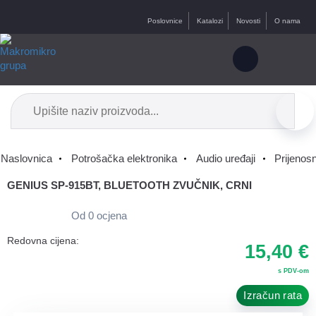
Poslovnice
Katalozi
Novosti
O nama
Naslovnica
Potrošačka elektronika
Audio uređaji
Prijenosn
GENIUS SP-915BT, BLUETOOTH ZVUČNIK, CRNI
Od 0 ocjena
Redovna cijena:
15,40 €
s PDV-om
Izračun rata