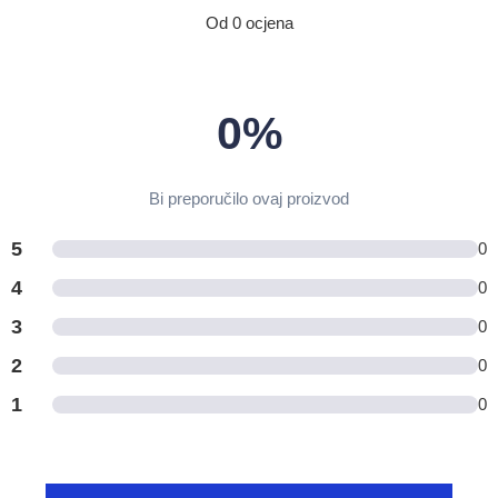
Od 0 ocjena
0%
Bi preporučilo ovaj proizvod
5
0
4
0
3
0
2
0
1
0