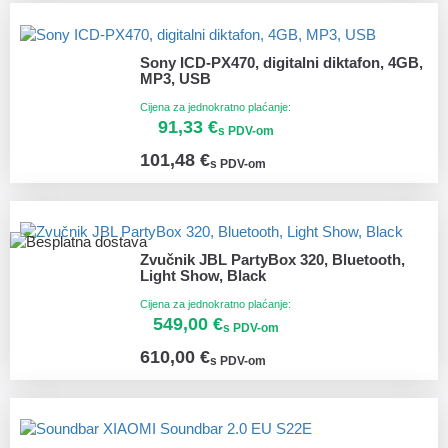
Sony ICD-PX470, digitalni diktafon, 4GB,
MP3, USB
Cijena za jednokratno plaćanje:
91,33 €
s PDV-om
101,48 €
s PDV-om
Zvučnik JBL PartyBox 320, Bluetooth,
Light Show, Black
Cijena za jednokratno plaćanje:
549,00 €
s PDV-om
610,00 €
s PDV-om