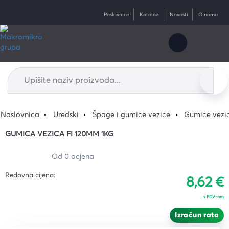
Poslovnice
Katalozi
Novosti
O nama
Naslovnica
Uredski
Špage i gumice vezice
Gumice vezi
GUMICA VEZICA FI 120MM 1KG
Od 0 ocjena
Redovna cijena:
8,62 €
s PDV-om
Izračun rata