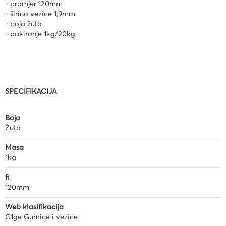
- promjer 120mm
- širina vezice 1,9mm
- boja žuta
- pakiranje 1kg/20kg
SPECIFIKACIJA
Boja
Žuta
Masa
1kg
fi
120mm
Web klasifikacija
G1ge Gumice i vezice