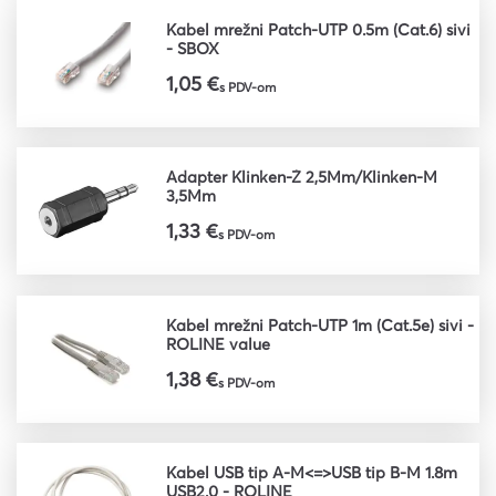
Kabel mrežni Patch-UTP 0.5m (Cat.6) sivi
- SBOX
1,05 €
s PDV-om
Adapter Klinken-Ž 2,5Mm/Klinken-M
3,5Mm
1,33 €
s PDV-om
Kabel mrežni Patch-UTP 1m (Cat.5e) sivi -
ROLINE value
1,38 €
s PDV-om
Kabel USB tip A-M<=>USB tip B-M 1.8m
USB2.0 - ROLINE