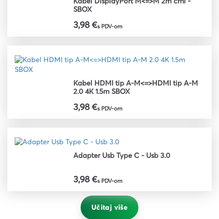
Kabel DisplayPort M<=>M 2m crni -
SBOX
3,98 €
s PDV-om
Kabel HDMI tip A-M<=>HDMI tip A-M
2.0 4K 1.5m SBOX
3,98 €
s PDV-om
Adapter Usb Type C - Usb 3.0
3,98 €
s PDV-om
Učitaj više