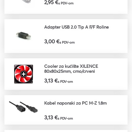
2,95 €
s PDV-om
Adapter USB 2.0 Tip A F/F Roline
3,00 €
s PDV-om
Cooler za kućište XILENCE
80x80x25mm, crno/crveni
3,13 €
s PDV-om
Kabel naponski za PC M-Ž 1.8m
3,13 €
s PDV-om