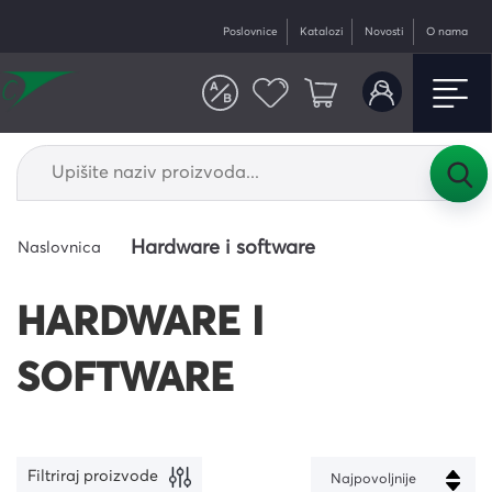
Poslovnice
Katalozi
Novosti
O nama
Hardware i software
Naslovnica
HARDWARE I
SOFTWARE
Filtriraj proizvode