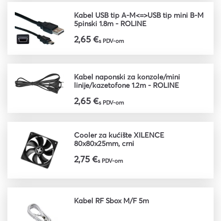
Kabel USB tip A-M<=>USB tip mini B-M
5pinski 1.8m - ROLINE
2,65 €
s PDV-om
Kabel naponski za konzole/mini
linije/kazetofone 1.2m - ROLINE
2,65 €
s PDV-om
Cooler za kućište XILENCE
80x80x25mm, crni
2,75 €
s PDV-om
Kabel RF Sbox M/F 5m