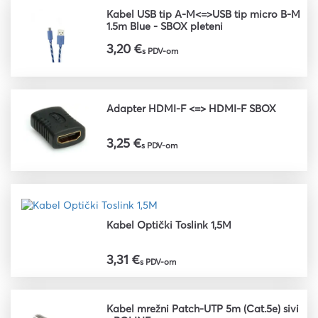
Kabel USB tip A-M<=>USB tip micro B-M
1.5m Blue - SBOX pleteni
3,20 €
s PDV-om
Adapter HDMI-F <=> HDMI-F SBOX
3,25 €
s PDV-om
Kabel Optički Toslink 1,5M
3,31 €
s PDV-om
Kabel mrežni Patch-UTP 5m (Cat.5e) sivi