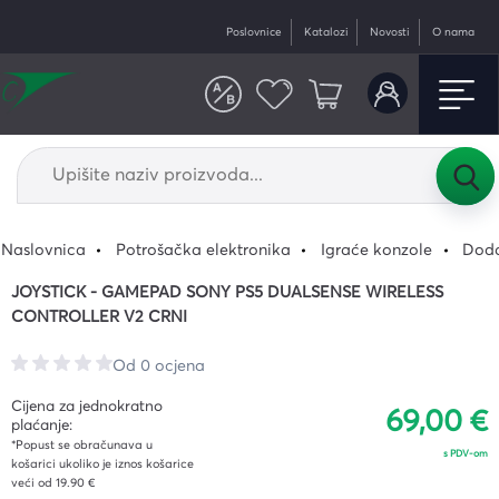
Poslovnice
Katalozi
Novosti
O nama
Naslovnica
Potrošačka elektronika
Igraće konzole
Doda
JOYSTICK - GAMEPAD SONY PS5 DUALSENSE WIRELESS
CONTROLLER V2 CRNI
Od 0 ocjena
Cijena za jednokratno
69,00 €
plaćanje:
*Popust se obračunava u
s PDV-om
košarici ukoliko je iznos košarice
veći od 19.90 €