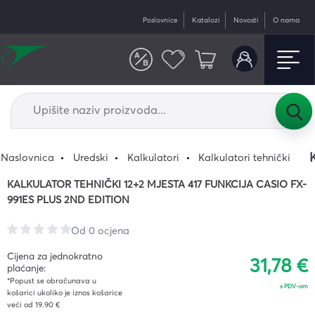
Poslovnice
Katalozi
Novosti
O nama
Naslovnica
Uredski
Kalkulatori
Kalkulatori tehnički
KALKULATOR TEHNIČKI 12+2 MJESTA 417 FUNKCIJA CASIO FX-
991ES PLUS 2ND EDITION
Od 0 ocjena
Cijena za jednokratno
31,78 €
plaćanje:
*Popust se obračunava u
s PDV-om
košarici ukoliko je iznos košarice
veći od 19.90 €