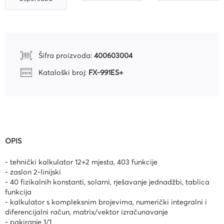
Šifra proizvoda:
400603004
Kataloški broj:
FX-991ES+
OPIS
- tehnički kalkulator 12+2 mjesta, 403 funkcije
- zaslon 2-linijski
- 40 fizikalnih konstanti, solarni, rješavanje jednadžbi, tablica
funkcija
- kalkulator s kompleksnim brojevima, numerički integralni i
diferencijalni račun, matrix/vektor izračunavanje
- pakiranje 1/1