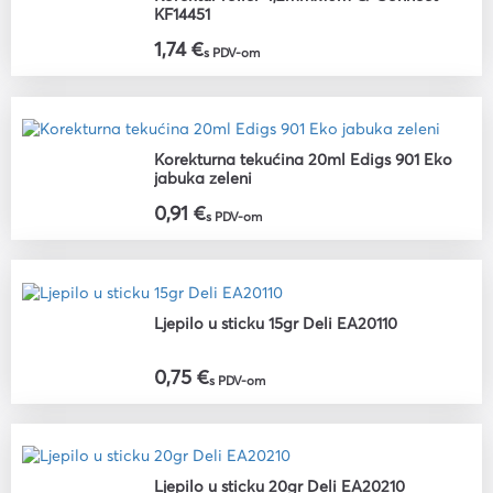
KF14451
1,74 €
s PDV-om
Korekturna tekućina 20ml Edigs 901 Eko
jabuka zeleni
0,91 €
s PDV-om
Ljepilo u sticku 15gr Deli EA20110
0,75 €
s PDV-om
Ljepilo u sticku 20gr Deli EA20210