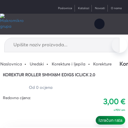
Poslovnice
Katalozi
Novosti
O nama
Kor
Naslovnica
Uredski
Korekture i ljepila
Korekture
KOREKTUR ROLLER 5MMX6M EDIGS ICLICK 2.0
Od 0 ocjena
Redovna cijena:
3,00 €
s PDV-om
Izračun rata