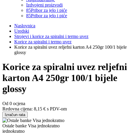
Izdvojeni proizvodi
85
Pribor za jelo i piće
85
Pribor za jelo i piće
Naslovnica
Uredski
Strojevi i korice za spiralni i termo uvez
Korice za spiralni i termo uvez
Korice za spiralni uvez reljefni karton A4 250gr 100/1 bijele
glossy
Korice za spiralni uvez reljefni
karton A4 250gr 100/1 bijele
glossy
Od 0 ocjena
Redovna cijena:
8,15 €
s PDV-om
Izračun rata
Ostale banke Visa jednokratno
jednokratno