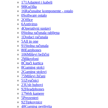
171
Adapteri i kabeli
98
Kućišta
16
Računalne komponente - ostalo
0
Software ostalo
2
Office
6
Antivirus
4
Operativni sustavi
0
Stolna računala rabljena
1
Dodaci računala
5
All in one
91
Stolna računala
80
Earphones
106
Miševi bežični
2
Mikrofoni
8
Čitači kartica
8
Gaming stolci
2
Gaming stolovi
75
Miševi žičani
51
Zvučnici
23
Usb hubovi
92
Headphones
17
Web kamere
5
Prezenteri
92
Tipkovnice
48
Gaming periferija