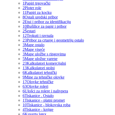
1
Papiri trgovački
2
Ploter role
11
Papiri za kocku
8
Ostali uredski pribor
2
Etui i pribor za identifikaciju
10
Bušilice za papir i pribor
2
Šestari
12
Trokuti i ravnala
23
Pribor za crtanje i geometriju ostalo
3
Mape ostalo
2
Mape viseće
3
Mape uložbe s ringovima
5
Mape uložne varene
23
Kalkulatori komercijalni
13
Kalkulatori stolni
6
Kalkulatori tehnički
9
Mine za tehničke olovke
17
Olovke tehničke
63
Olovke roleri
6
Ulošci za rolere i nalivpera
6
Tiskanice . Ostalo
1
Tiskanice - platni promet
10
Tiskanice - blokovska roba
4
Tiskanice - knjige
6
Kuverta latex