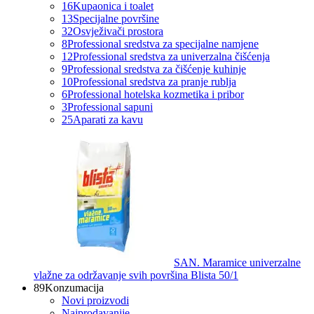
16
Kupaonica i toalet
13
Specijalne površine
32
Osvježivači prostora
8
Professional sredstva za specijalne namjene
12
Professional sredstva za univerzalna čišćenja
9
Professional sredstva za čišćenje kuhinje
10
Professional sredstva za pranje rublja
6
Professional hotelska kozmetika i pribor
3
Professional sapuni
25
Aparati za kavu
SAN. Maramice univerzalne
vlažne za održavanje svih površina Blista 50/1
89
Konzumacija
Novi proizvodi
Najprodavanije