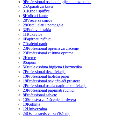
9
Professional osobna higijena i kozmetika
25
Aparati za kavu
31
Krpe i spužve
8
Kolica i kante
28
Vreće za smeće
28
Ostali alati i pomagala
32
Podovi i stakla
11
Rukavice
4
Papirnati ručnici
7
Toaletni papir
23
Professional oprema za čišćenje
23
Professional zaštitna oprema
2
Kreme
8
Sapuni
5
Ostala osobna higijena i kozmetika
7
Professional dezinfekcija
10
Professional taoletni papir
18
Professional osvježivači prostora
2
Professional ostala papirna konfekcija
23
Professional papirnati ručnici
8
Professional salvete
10
Sredstva za čišćenje hardwera
10
Kuhinja
12
Univerzalna
24
Ostala sredstva za čišćenje