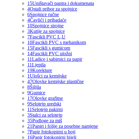
15
Uništavači papira i dokumenata
4
Ostali pribor za spojnice
6
Spojnice ručne
4
Čavlići i pribadaće
10
Spojnice strojne
3
Kutije za spojnice
7
Fascikli PVC L,U
10
Fascikli PVC s mehanikom
15
Fascikli s gumicom
14
Fascikli PVC uložni
11
Ladice i sabirnici za papir
11
Ljepila
19
Korekture
1
Ulošci za kemijske
47
Olovke kemijske plastične
8
Šiljila
9
Gumice
17
Olovke grafitne
9
Selotejp uredski
11
Selotejp pakirni
3
Stalci za selotejp
35
Podloge za miš
21
Papiri i folije za posebne namjene
7
Papir fotokopirni u boji
16
Papir fotokopirni bijeli