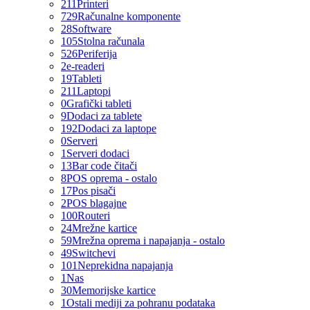
211
Printeri
729
Računalne komponente
28
Software
105
Stolna računala
526
Periferija
2
e-readeri
19
Tableti
211
Laptopi
0
Grafički tableti
9
Dodaci za tablete
192
Dodaci za laptope
0
Serveri
1
Serveri dodaci
13
Bar code čitači
8
POS oprema - ostalo
17
Pos pisači
2
POS blagajne
100
Routeri
24
Mrežne kartice
59
Mrežna oprema i napajanja - ostalo
49
Switchevi
101
Neprekidna napajanja
1
Nas
30
Memorijske kartice
1
Ostali mediji za pohranu podataka