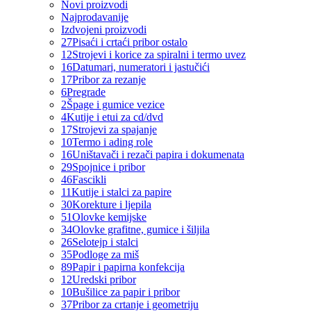
Novi proizvodi
Najprodavanije
Izdvojeni proizvodi
27
Pisaći i crtaći pribor ostalo
12
Strojevi i korice za spiralni i termo uvez
16
Datumari, numeratori i jastučići
17
Pribor za rezanje
6
Pregrade
2
Špage i gumice vezice
4
Kutije i etui za cd/dvd
17
Strojevi za spajanje
10
Termo i ading role
16
Uništavači i rezači papira i dokumenata
29
Spojnice i pribor
46
Fascikli
11
Kutije i stalci za papire
30
Korekture i ljepila
51
Olovke kemijske
34
Olovke grafitne, gumice i šiljila
26
Selotejp i stalci
35
Podloge za miš
89
Papir i papirna konfekcija
12
Uredski pribor
10
Bušilice za papir i pribor
37
Pribor za crtanje i geometriju