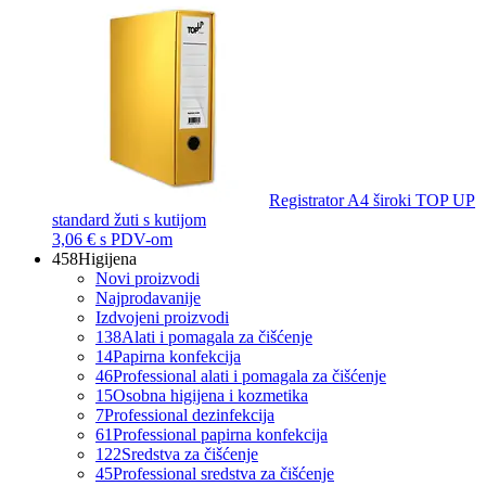
Registrator A4 široki TOP UP
standard žuti s kutijom
3,06 €
s PDV-om
458
Higijena
Novi proizvodi
Najprodavanije
Izdvojeni proizvodi
138
Alati i pomagala za čišćenje
14
Papirna konfekcija
46
Professional alati i pomagala za čišćenje
15
Osobna higijena i kozmetika
7
Professional dezinfekcija
61
Professional papirna konfekcija
122
Sredstva za čišćenje
45
Professional sredstva za čišćenje