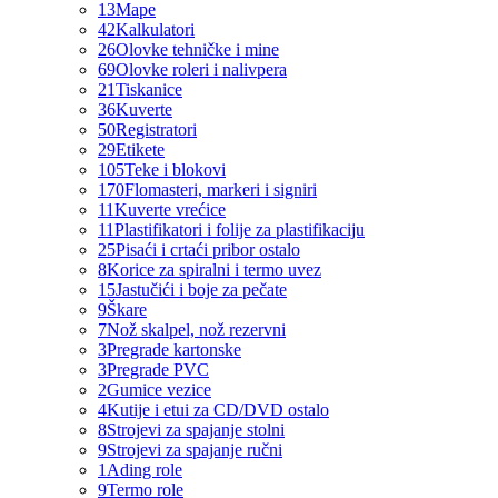
13
Mape
42
Kalkulatori
26
Olovke tehničke i mine
69
Olovke roleri i nalivpera
21
Tiskanice
36
Kuverte
50
Registratori
29
Etikete
105
Teke i blokovi
170
Flomasteri, markeri i signiri
11
Kuverte vrećice
11
Plastifikatori i folije za plastifikaciju
25
Pisaći i crtaći pribor ostalo
8
Korice za spiralni i termo uvez
15
Jastučići i boje za pečate
9
Škare
7
Nož skalpel, nož rezervni
3
Pregrade kartonske
3
Pregrade PVC
2
Gumice vezice
4
Kutije i etui za CD/DVD ostalo
8
Strojevi za spajanje stolni
9
Strojevi za spajanje ručni
1
Ading role
9
Termo role