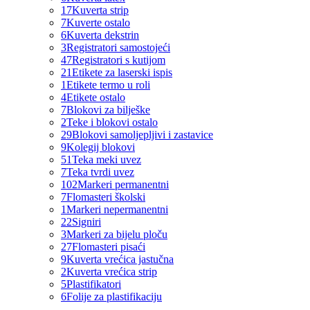
17
Kuverta strip
7
Kuverte ostalo
6
Kuverta dekstrin
3
Registratori samostojeći
47
Registratori s kutijom
21
Etikete za laserski ispis
1
Etikete termo u roli
4
Etikete ostalo
7
Blokovi za bilješke
2
Teke i blokovi ostalo
29
Blokovi samoljepljivi i zastavice
9
Kolegij blokovi
51
Teka meki uvez
7
Teka tvrdi uvez
102
Markeri permanentni
7
Flomasteri školski
1
Markeri nepermanentni
22
Signiri
3
Markeri za bijelu ploču
27
Flomasteri pisaći
9
Kuverta vrećica jastučna
2
Kuverta vrećica strip
5
Plastifikatori
6
Folije za plastifikaciju