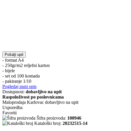
Pošalji upit
- format A4
- 250gr/m2 reljefni karton
- bijele
- set od 100 komada
- pakiranje 1/10
Pogledaj puni opis
Dostupnost:
dobavljivo na upit
Raspoloživost po poslovnicama
Maloprodaja Karlovac
dobavljivo na upit
Usporedba
Favoriti
Šifra proizvoda:
100946
Kataloški broj:
20232515-14