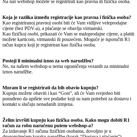
Na naš webshop možete se registrirati kao pravna ili fizička osoba.
Koja je razlika između registracije kao pravna i fizička osoba?
Kao registriranoj pravnoj osobi biti će Vam vidljive veleprodajne
cijene (bez PDV-a), a plaćanje se obavlja virmanski.
Kao fizičkoj osobi, prikazati će Vam se maloprodajne cijene, a platiti
možete karticom, virmanski ili pouzećem. Moguće je isporučiti R1
račun kupcu koji je registriran kao fizička osoba.
Postoji li minimalni iznos za web narudžbu?
Ne, na našem webshop-u nema ograničenja vezanih za minimalni
iznos narudžbe.
Moram li se registrirati da bih obavio kupnju?
Kupnju možete obaviti i kao “Gost”, ali će Vam svejedno biti
ponuđeno da upišete sve podatke koji su nam potrebni za dostavu i
kontakt u slučaju nenadanih izmjena.
Želim izvršiti kupnju kao fizička osoba. Kako mogu dobiti R1
račun za robu naručenu putem webshop-a?
Za izdavanje R1 računa fizičkim osobama, dovoljno je u
drugom/trećem koraku narudžbe (korak “Dostava i plaćanje”)