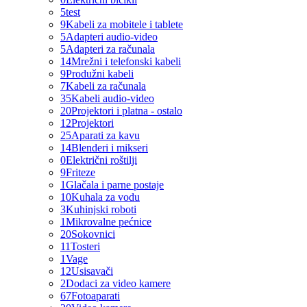
5
test
9
Kabeli za mobitele i tablete
5
Adapteri audio-video
5
Adapteri za računala
14
Mrežni i telefonski kabeli
9
Produžni kabeli
7
Kabeli za računala
35
Kabeli audio-video
20
Projektori i platna - ostalo
12
Projektori
25
Aparati za kavu
14
Blenderi i mikseri
0
Električni roštilji
9
Friteze
1
Glačala i parne postaje
10
Kuhala za vodu
3
Kuhinjski roboti
1
Mikrovalne pećnice
20
Sokovnici
11
Tosteri
1
Vage
12
Usisavači
2
Dodaci za video kamere
67
Fotoaparati