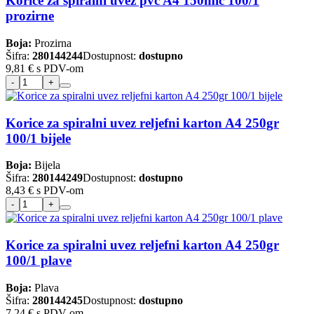
Korice za spiralni uvez pvc A4 150mic 100/1
prozirne
Boja:
Prozirna
Šifra:
280144244
Dostupnost:
dostupno
9,81 €
s PDV-om
Korice za spiralni uvez reljefni karton A4 250gr
100/1 bijele
Boja:
Bijela
Šifra:
280144249
Dostupnost:
dostupno
8,43 €
s PDV-om
Korice za spiralni uvez reljefni karton A4 250gr
100/1 plave
Boja:
Plava
Šifra:
280144245
Dostupnost:
dostupno
7,24 €
s PDV-om