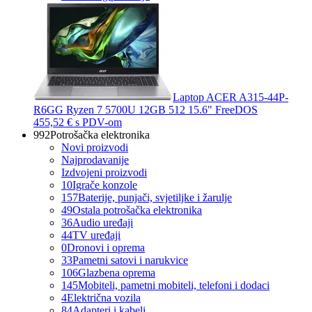
Laptop ACER A315-44P-
R6GG Ryzen 7 5700U 12GB 512 15.6" FreeDOS
455,52 €
s PDV-om
992
Potrošačka elektronika
Novi proizvodi
Najprodavanije
Izdvojeni proizvodi
10
Igrače konzole
157
Baterije, punjači, svjetiljke i žarulje
49
Ostala potrošačka elektronika
36
Audio uređaji
44
TV uređaji
0
Dronovi i oprema
33
Pametni satovi i narukvice
106
Glazbena oprema
145
Mobiteli, pametni mobiteli, telefoni i dodaci
4
Električna vozila
84
Adapteri i kabeli