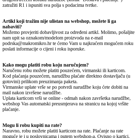
zatražiti R1 i ispuniti sva polja s podacima tvrtke.
Artikl koji tražim nije ulistan na webshop, možete li ga
nabaviti?
Možemo provjeriti dobavljivost za određeni artikl. Molimo, pošaljite
nam upit sa oznakom/modelom proizvoda na e-mail
podrska@makromikro.hr te ćemo Vam u najkraćem mogućem roku
poslati informacije o cijeni i roku isporuke.
Kako mogu platiti robu koju naručujem?
Naručenu robu možete platiti pouzećem, virmanski ili karticom.
Kod plaćanja pouzećem, narudžbu plaćate direktno dostavljaču (u
gotovini) prilikom preuzimanja paketa.
Virmanske uplate vrše se po potvrdi narudžbe koju ćete dobiti na
mail nakon izvršene narudžbe.
Uplata karticom vrši se online - odmah nakon završetka narudžbe,
webshop Vas automatski preusmjerava na stranicu na kojoj vršite
plaćanje.
Mogu li robu kupiti na rate?
Naravno, robu možete platiti karticom na rate. Plaćanje na rate
moguće je i u poslovnicama i putem webshop-a. Ovisno o kartici,