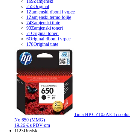
169
Zamjenski
255
Original
1
Zamjenski riboni i vrpce
1
Zamjenski termo folije
74
Zamjenski tinte
93
Zamjenski toneri
71
Original toneri
6
Original riboni i vrpce
178
Original tinte
Tinta HP CZ102AE Tri-color
No.650 (MMG)
19,26 €
s PDV-om
1123
Uredski