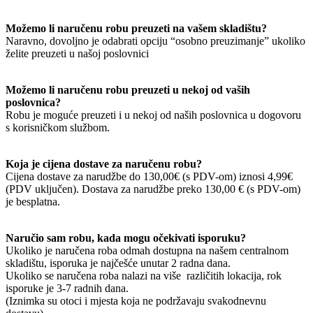
Možemo li naručenu robu preuzeti na vašem skladištu?
Naravno, dovoljno je odabrati opciju “osobno preuzimanje” ukoliko
želite preuzeti u našoj poslovnici
Možemo li naručenu robu preuzeti u nekoj od vaših
poslovnica?
Robu je moguće preuzeti i u nekoj od naših poslovnica u dogovoru
s korisničkom službom.
Koja je cijena dostave za naručenu robu?
Cijena dostave za narudžbe do 130,00€ (s PDV-om) iznosi 4,99€
(PDV uključen). Dostava za narudžbe preko 130,00 € (s PDV-om)
je besplatna.
Naručio sam robu, kada mogu očekivati isporuku?
Ukoliko je naručena roba odmah dostupna na našem centralnom
skladištu, isporuka je najčešće unutar 2 radna dana.
Ukoliko se naručena roba nalazi na više različitih lokacija, rok
isporuke je 3-7 radnih dana.
(Iznimka su otoci i mjesta koja ne podržavaju svakodnevnu