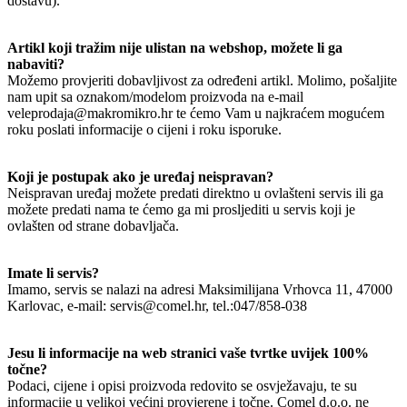
dostavu).
Artikl koji tražim nije ulistan na webshop, možete li ga
nabaviti?
Možemo provjeriti dobavljivost za određeni artikl. Molimo, pošaljite
nam upit sa oznakom/modelom proizvoda na e-mail
veleprodaja@makromikro.hr te ćemo Vam u najkraćem mogućem
roku poslati informacije o cijeni i roku isporuke.
Koji je postupak ako je uređaj neispravan?
Neispravan uređaj možete predati direktno u ovlašteni servis ili ga
možete predati nama te ćemo ga mi prosljediti u servis koji je
ovlašten od strane dobavljača.
Imate li servis?
Imamo, servis se nalazi na adresi Maksimilijana Vrhovca 11, 47000
Karlovac, e-mail: servis@comel.hr, tel.:047/858-038
Jesu li informacije na web stranici vaše tvrtke uvijek 100%
točne?
Podaci, cijene i opisi proizvoda redovito se osvježavaju, te su
informacije u velikoj većini provjerene i točne. Comel d.o.o. ne