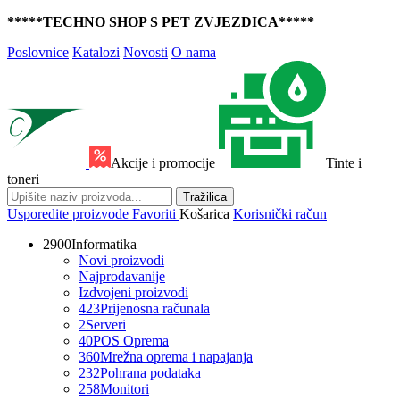
*****TECHNO SHOP S PET ZVJEZDICA*****
Poslovnice
Katalozi
Novosti
O nama
Akcije i promocije
Tinte i
toneri
Tražilica
Usporedite proizvode
Favoriti
Košarica
Korisnički račun
2900
Informatika
Novi proizvodi
Najprodavanije
Izdvojeni proizvodi
423
Prijenosna računala
2
Serveri
40
POS Oprema
360
Mrežna oprema i napajanja
232
Pohrana podataka
258
Monitori