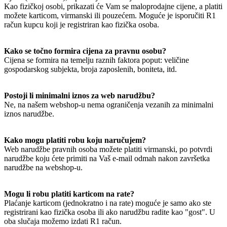
Kao fizičkoj osobi, prikazati će Vam se maloprodajne cijene, a platiti
možete karticom, virmanski ili pouzećem. Moguće je isporučiti R1
račun kupcu koji je registriran kao fizička osoba.
Kako se točno formira cijena za pravnu osobu?
Cijena se formira na temelju raznih faktora poput: veličine
gospodarskog subjekta, broja zaposlenih, boniteta, itd.
Postoji li minimalni iznos za web narudžbu?
Ne, na našem webshop-u nema ograničenja vezanih za minimalni
iznos narudžbe.
Kako mogu platiti robu koju naručujem?
Web narudžbe pravnih osoba možete platiti virmanski, po potvrdi
narudžbe koju ćete primiti na Vaš e-mail odmah nakon završetka
narudžbe na webshop-u.
Mogu li robu platiti karticom na rate?
Plaćanje karticom (jednokratno i na rate) moguće je samo ako ste
registrirani kao fizička osoba ili ako narudžbu radite kao "gost". U
oba slučaja možemo izdati R1 račun.