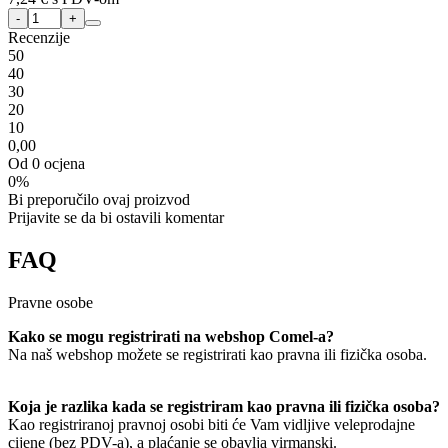
Recenzije
5
0
4
0
3
0
2
0
1
0
0,00
Od 0 ocjena
0%
Bi preporučilo ovaj proizvod
Prijavite se da bi ostavili komentar
FAQ
Pravne osobe
Kako se mogu registrirati na webshop Comel-a?
Na naš webshop možete se registrirati kao pravna ili fizička osoba.
Koja je razlika kada se registriram kao pravna ili fizička osoba?
Kao registriranoj pravnoj osobi biti će Vam vidljive veleprodajne
cijene (bez PDV-a), a plaćanje se obavlja virmanski.