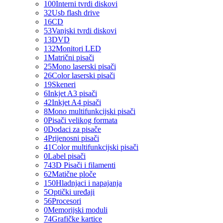
100
Interni tvrdi diskovi
32
Usb flash drive
16
CD
53
Vanjski tvrdi diskovi
13
DVD
132
Monitori LED
1
Matrični pisači
25
Mono laserski pisači
26
Color laserski pisači
19
Skeneri
6
Inkjet A3 pisači
42
Inkjet A4 pisači
8
Mono multifunkcijski pisači
0
Pisači velikog formata
0
Dodaci za pisače
4
Prijenosni pisači
41
Color multifunkcijski pisači
0
Label pisači
74
3D Pisači i filamenti
62
Matične ploče
150
Hladnjaci i napajanja
5
Optički uređaji
56
Procesori
0
Memorijski moduli
74
Grafičke kartice