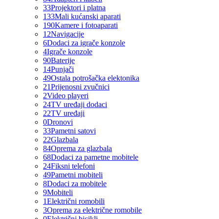
33
Projektori i platna
133
Mali kućanski aparati
190
Kamere i fotoaparati
12
Navigacije
6
Dodaci za igrače konzole
4
Igrače konzole
90
Baterije
14
Punjači
49
Ostala potrošačka elektonika
21
Prijenosni zvučnici
2
Video playeri
24
TV uređaji dodaci
22
TV uređaji
0
Dronovi
33
Pametni satovi
22
Glazbala
84
Oprema za glazbala
68
Dodaci za pametne mobitele
24
Fiksni telefoni
49
Pametni mobiteli
8
Dodaci za mobitele
9
Mobiteli
1
Električni romobili
3
Oprema za električne romobile
0
Električni bicikli