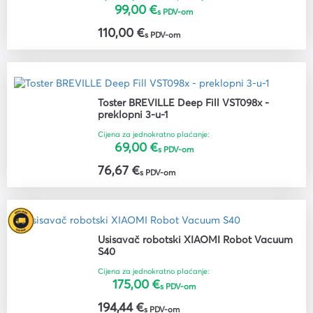
99,00 €
s PDV-om
110,00 €
s PDV-om
Toster BREVILLE Deep Fill VST098x -
preklopni 3-u-1
Cijena za jednokratno plaćanje:
69,00 €
s PDV-om
76,67 €
s PDV-om
Usisavač robotski XIAOMI Robot Vacuum
S40
Cijena za jednokratno plaćanje:
175,00 €
s PDV-om
194,44 €
s PDV-om