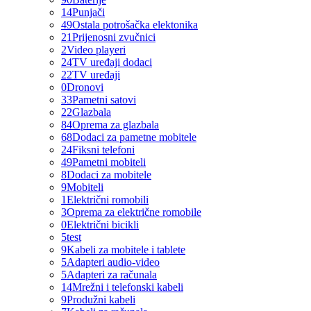
14
Punjači
49
Ostala potrošačka elektonika
21
Prijenosni zvučnici
2
Video playeri
24
TV uređaji dodaci
22
TV uređaji
0
Dronovi
33
Pametni satovi
22
Glazbala
84
Oprema za glazbala
68
Dodaci za pametne mobitele
24
Fiksni telefoni
49
Pametni mobiteli
8
Dodaci za mobitele
9
Mobiteli
1
Električni romobili
3
Oprema za električne romobile
0
Električni bicikli
5
test
9
Kabeli za mobitele i tablete
5
Adapteri audio-video
5
Adapteri za računala
14
Mrežni i telefonski kabeli
9
Produžni kabeli