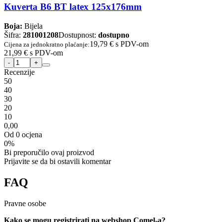
Kuverta B6 BT latex 125x176mm
Boja:
Bijela
Šifra:
281001208
Dostupnost:
dostupno
19,79 €
s PDV-om
Cijena za jednokratno plaćanje:
21,99 €
s PDV-om
Recenzije
5
0
4
0
3
0
2
0
1
0
0,00
Od 0 ocjena
0%
Bi preporučilo ovaj proizvod
Prijavite se da bi ostavili komentar
FAQ
Pravne osobe
Kako se mogu registrirati na webshop Comel-a?