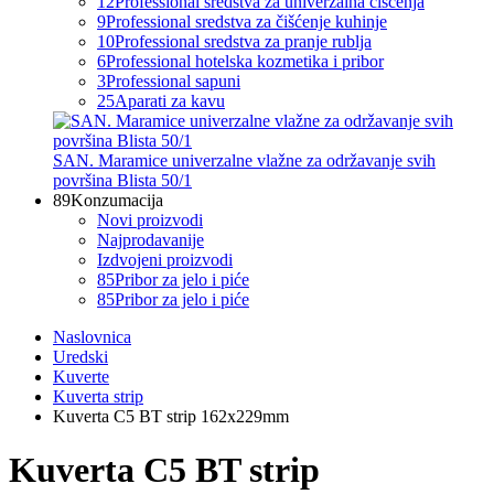
12
Professional sredstva za univerzalna čišćenja
9
Professional sredstva za čišćenje kuhinje
10
Professional sredstva za pranje rublja
6
Professional hotelska kozmetika i pribor
3
Professional sapuni
25
Aparati za kavu
SAN. Maramice univerzalne vlažne za održavanje svih
površina Blista 50/1
89
Konzumacija
Novi proizvodi
Najprodavanije
Izdvojeni proizvodi
85
Pribor za jelo i piće
85
Pribor za jelo i piće
Naslovnica
Uredski
Kuverte
Kuverta strip
Kuverta C5 BT strip 162x229mm
Kuverta C5 BT strip