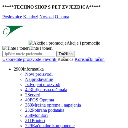
*****TECHNO SHOP S PET ZVJEZDICA*****
Poslovnice
Katalozi
Novosti
O nama
Akcije i promocije
Tinte i toneri
Tražilica
Usporedite proizvode
Favoriti
Košarica
Korisnički račun
2900
Informatika
Novi proizvodi
Najprodavanije
Izdvojeni proizvodi
423
Prijenosna računala
2
Serveri
40
POS Oprema
360
Mrežna oprema i napajanja
232
Pohrana podataka
258
Monitori
211
Printeri
729
Računalne komponente