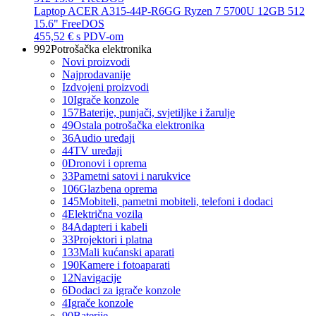
Laptop ACER A315-44P-R6GG Ryzen 7 5700U 12GB 512
15.6" FreeDOS
455,52 €
s PDV-om
992
Potrošačka elektronika
Novi proizvodi
Najprodavanije
Izdvojeni proizvodi
10
Igrače konzole
157
Baterije, punjači, svjetiljke i žarulje
49
Ostala potrošačka elektronika
36
Audio uređaji
44
TV uređaji
0
Dronovi i oprema
33
Pametni satovi i narukvice
106
Glazbena oprema
145
Mobiteli, pametni mobiteli, telefoni i dodaci
4
Električna vozila
84
Adapteri i kabeli
33
Projektori i platna
133
Mali kućanski aparati
190
Kamere i fotoaparati
12
Navigacije
6
Dodaci za igrače konzole
4
Igrače konzole
90
Baterije