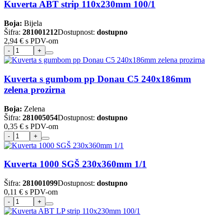
Kuverta ABT strip 110x230mm 100/1
Boja:
Bijela
Šifra:
281001212
Dostupnost:
dostupno
2,94 €
s PDV-om
Kuverta s gumbom pp Donau C5 240x186mm
zelena prozirna
Boja:
Zelena
Šifra:
281005054
Dostupnost:
dostupno
0,35 €
s PDV-om
Kuverta 1000 SGŠ 230x360mm 1/1
Šifra:
281001099
Dostupnost:
dostupno
0,11 €
s PDV-om