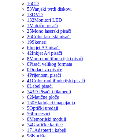
16
CD
53
Vanjski tvrdi diskovi
13
DVD
132
Monitori LED
1
Matrični pisači
25
Mono laserski pisači
26
Color laserski pisači
19
Skeneri
6
Inkjet A3 pisači
42
Inkjet A4 pisači
8
Mono multifunkcijski pisači
0
Pisači velikog formata
0
Dodaci za pisače
4
Prijenosni pisači
41
Color multifunkcijski pisači
0
Label pisači
74
3D Pisači i filamenti
62
Matične ploče
150
Hladnjaci i napajanja
5
Optički uređaji
56
Procesori
0
Memorijski moduli
74
Grafičke kartice
171
Adapteri i kabeli
98
Kućišta