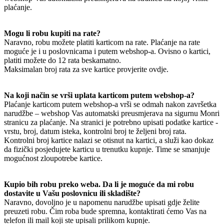
plaćanje.
Mogu li robu kupiti na rate?
Naravno, robu možete platiti karticom na rate. Plaćanje na rate
moguće je i u poslovnicama i putem webshop-a. Ovisno o kartici,
platiti možete do 12 rata beskamatno.
Maksimalan broj rata za sve kartice provjerite ovdje.
Na koji način se vrši uplata karticom putem webshop-a?
Plaćanje karticom putem webshop-a vrši se odmah nakon završetka
narudžbe – webshop Vas automatski preusmjerava na sigurnu Monri
stranicu za plaćanje. Na stranici je potrebno upisati podatke kartice -
vrstu, broj, datum isteka, kontrolni broj te željeni broj rata.
Kontrolni broj kartice nalazi se otisnut na kartici, a služi kao dokaz
da fizički posjedujete karticu u trenutku kupnje. Time se smanjuje
mogućnost zloupotrebe kartice.
Kupio bih robu preko weba. Da li je moguće da mi robu
dostavite u Vašu poslovnicu ili skladište?
Naravno, dovoljno je u napomenu narudžbe upisati gdje želite
preuzeti robu. Čim roba bude spremna, kontaktirati ćemo Vas na
telefon ili mail koji ste upisali prilikom kupnje.