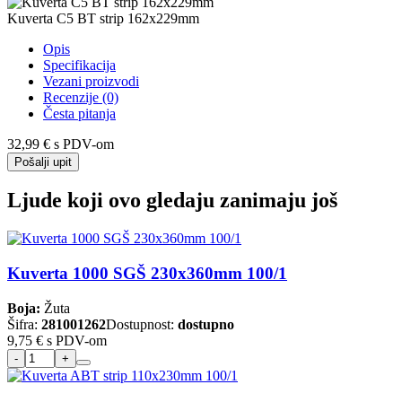
Kuverta C5 BT strip 162x229mm
Opis
Specifikacija
Vezani proizvodi
Recenzije (0)
Česta pitanja
32,99 €
s PDV-om
Pošalji upit
Ljude koji ovo gledaju zanimaju još
Kuverta 1000 SGŠ 230x360mm 100/1
Boja:
Žuta
Šifra:
281001262
Dostupnost:
dostupno
9,75 €
s PDV-om