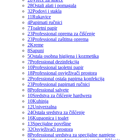
28
Ostali alati i pomagala
32
Podovi i stakla
11
Rukavice
4
Papirnati ručnici
7
Toaletni papir
23
Professional oprema za čišćenje
23
Professional zaštitna oprema
2
Kreme
8
Sapuni
5
Ostala osobna higijena i kozmetika
7
Professional dezinfekcija
10
Professional taoletni papir
18
Professional osvježivači prostora
2
Professional ostala papirna konfekcija
23
Professional papirnati ručnici
8
Professional salvete
10
Sredstva za čišćenje hardwera
10
Kuhinja
12
Univerzalna
24
Ostala sredstva za čišćenje
16
Kupaonica i toalet
13
Specijalne površine
32
Osvježivači prostora
8
Professional sredstva za specijalne namjene