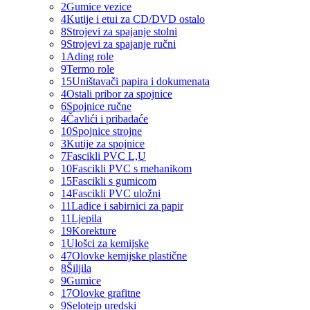
2
Gumice vezice
4
Kutije i etui za CD/DVD ostalo
8
Strojevi za spajanje stolni
9
Strojevi za spajanje ručni
1
Ading role
9
Termo role
15
Uništavači papira i dokumenata
4
Ostali pribor za spojnice
6
Spojnice ručne
4
Čavlići i pribadaće
10
Spojnice strojne
3
Kutije za spojnice
7
Fascikli PVC L,U
10
Fascikli PVC s mehanikom
15
Fascikli s gumicom
14
Fascikli PVC uložni
11
Ladice i sabirnici za papir
11
Ljepila
19
Korekture
1
Ulošci za kemijske
47
Olovke kemijske plastične
8
Šiljila
9
Gumice
17
Olovke grafitne
9
Selotejp uredski