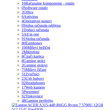
16
Računalne komponente - ostalo
0
Software ostalo
2
Office
6
Antivirus
4
Operativni sustavi
0
Stolna računala rabljena
1
Dodaci računala
5
All in one
91
Stolna računala
80
Earphones
106
Miševi bežični
2
Mikrofoni
8
Čitači kartica
8
Gaming stolci
2
Gaming stolovi
75
Miševi žičani
51
Zvučnici
23
Usb hubovi
92
Headphones
17
Web kamere
5
Prezenteri
92
Tipkovnice
48
Gaming periferija