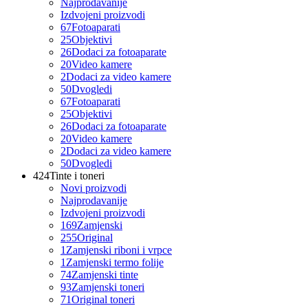
Najprodavanije
Izdvojeni proizvodi
67
Fotoaparati
25
Objektivi
26
Dodaci za fotoaparate
20
Video kamere
2
Dodaci za video kamere
50
Dvogledi
67
Fotoaparati
25
Objektivi
26
Dodaci za fotoaparate
20
Video kamere
2
Dodaci za video kamere
50
Dvogledi
424
Tinte i toneri
Novi proizvodi
Najprodavanije
Izdvojeni proizvodi
169
Zamjenski
255
Original
1
Zamjenski riboni i vrpce
1
Zamjenski termo folije
74
Zamjenski tinte
93
Zamjenski toneri
71
Original toneri