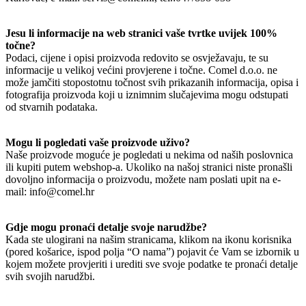
Jesu li informacije na web stranici vaše tvrtke uvijek 100%
točne?
Podaci, cijene i opisi proizvoda redovito se osvježavaju, te su
informacije u velikoj većini provjerene i točne. Comel d.o.o. ne
može jamčiti stopostotnu točnost svih prikazanih informacija, opisa i
fotografija proizvoda koji u iznimnim slučajevima mogu odstupati
od stvarnih podataka.
Mogu li pogledati vaše proizvode uživo?
Naše proizvode moguće je pogledati u nekima od naših poslovnica
ili kupiti putem webshop-a. Ukoliko na našoj stranici niste pronašli
dovoljno informacija o proizvodu, možete nam poslati upit na e-
mail: info@comel.hr
Gdje mogu pronaći detalje svoje narudžbe?
Kada ste ulogirani na našim stranicama, klikom na ikonu korisnika
(pored košarice, ispod polja “O nama”) pojavit će Vam se izbornik u
kojem možete provjeriti i urediti sve svoje podatke te pronaći detalje
svih svojih narudžbi.