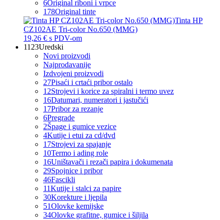
6
Original riboni i vrpce
178
Original tinte
Tinta HP
CZ102AE Tri-color No.650 (MMG)
19,26 €
s PDV-om
1123
Uredski
Novi proizvodi
Najprodavanije
Izdvojeni proizvodi
27
Pisaći i crtaći pribor ostalo
12
Strojevi i korice za spiralni i termo uvez
16
Datumari, numeratori i jastučići
17
Pribor za rezanje
6
Pregrade
2
Špage i gumice vezice
4
Kutije i etui za cd/dvd
17
Strojevi za spajanje
10
Termo i ading role
16
Uništavači i rezači papira i dokumenata
29
Spojnice i pribor
46
Fascikli
11
Kutije i stalci za papire
30
Korekture i ljepila
51
Olovke kemijske
34
Olovke grafitne, gumice i šiljila