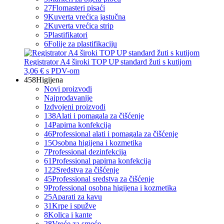
27
Flomasteri pisaći
9
Kuverta vrećica jastučna
2
Kuverta vrećica strip
5
Plastifikatori
6
Folije za plastifikaciju
Registrator A4 široki TOP UP standard žuti s kutijom
3,06 €
s PDV-om
458
Higijena
Novi proizvodi
Najprodavanije
Izdvojeni proizvodi
138
Alati i pomagala za čišćenje
14
Papirna konfekcija
46
Professional alati i pomagala za čišćenje
15
Osobna higijena i kozmetika
7
Professional dezinfekcija
61
Professional papirna konfekcija
122
Sredstva za čišćenje
45
Professional sredstva za čišćenje
9
Professional osobna higijena i kozmetika
25
Aparati za kavu
31
Krpe i spužve
8
Kolica i kante
28
Vreće za smeće