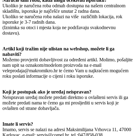
Naručio sam robu, kada mogu očekivati isporuku?
Ukoliko je naručena roba odmah dostupna na našem centralnom
skladištu, isporuka je najčešće unutar 2 radna dana.
Ukoliko se naručena roba nalazi na više različitih lokacija, rok
isporuke je 3-7 radnih dana.
(Iznimka su otoci i mjesta koja ne podržavaju svakodnevnu
dostavu).
Artikl koji tražim nije ulistan na webshop, možete li ga
nabaviti?
Možemo provjeriti dobavljivost za određeni artikl. Molimo, pošaljite
nam upit sa oznakom/modelom proizvoda na e-mail
veleprodaja@makromikro.hr te ćemo Vam u najkraćem mogućem
roku poslati informacije o cijeni i roku isporuke.
Koji je postupak ako je uređaj neispravan?
Neispravan uređaj možete predati direktno u ovlašteni servis ili ga
možete predati nama te ćemo ga mi prosljediti u servis koji je
ovlašten od strane dobavljača.
Imate li servis?
Imamo, servis se nalazi na adresi Maksimilijana Vrhovca 11, 47000
Karlovac, e-mail: servis@comel.hr, tel.:047/858-038