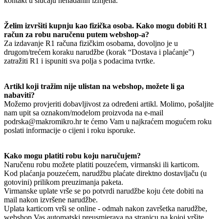
kontakt u slučaju nenadanih izmjena.
Želim izvršiti kupnju kao fizička osoba. Kako mogu dobiti R1
račun za robu naručenu putem webshop-a?
Za izdavanje R1 računa fizičkim osobama, dovoljno je u
drugom/trećem koraku narudžbe (korak “Dostava i plaćanje”)
zatražiti R1 i ispuniti sva polja s podacima tvrtke.
Artikl koji tražim nije ulistan na webshop, možete li ga
nabaviti?
Možemo provjeriti dobavljivost za određeni artikl. Molimo, pošaljite
nam upit sa oznakom/modelom proizvoda na e-mail
podrska@makromikro.hr te ćemo Vam u najkraćem mogućem roku
poslati informacije o cijeni i roku isporuke.
Kako mogu platiti robu koju naručujem?
Naručenu robu možete platiti pouzećem, virmanski ili karticom.
Kod plaćanja pouzećem, narudžbu plaćate direktno dostavljaču (u
gotovini) prilikom preuzimanja paketa.
Virmanske uplate vrše se po potvrdi narudžbe koju ćete dobiti na
mail nakon izvršene narudžbe.
Uplata karticom vrši se online - odmah nakon završetka narudžbe,
webshop Vas automatski preusmjerava na stranicu na kojoj vršite