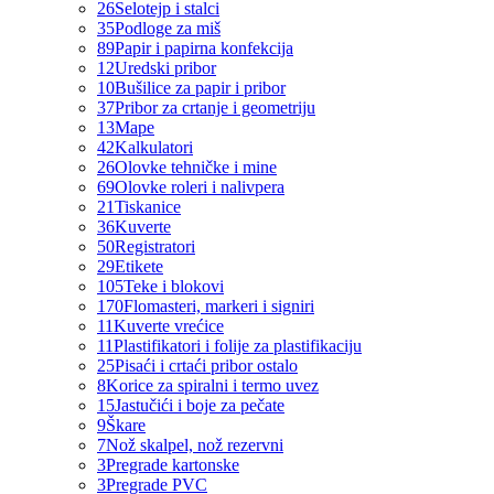
26
Selotejp i stalci
35
Podloge za miš
89
Papir i papirna konfekcija
12
Uredski pribor
10
Bušilice za papir i pribor
37
Pribor za crtanje i geometriju
13
Mape
42
Kalkulatori
26
Olovke tehničke i mine
69
Olovke roleri i nalivpera
21
Tiskanice
36
Kuverte
50
Registratori
29
Etikete
105
Teke i blokovi
170
Flomasteri, markeri i signiri
11
Kuverte vrećice
11
Plastifikatori i folije za plastifikaciju
25
Pisaći i crtaći pribor ostalo
8
Korice za spiralni i termo uvez
15
Jastučići i boje za pečate
9
Škare
7
Nož skalpel, nož rezervni
3
Pregrade kartonske
3
Pregrade PVC