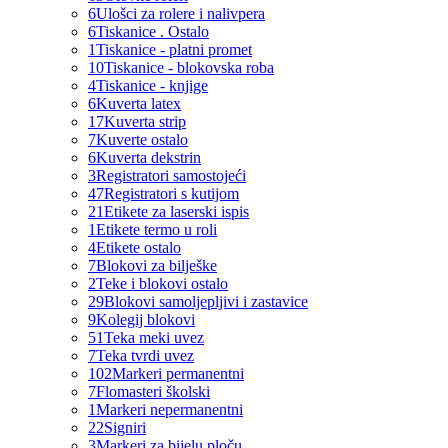
6
Ulošci za rolere i nalivpera
6
Tiskanice . Ostalo
1
Tiskanice - platni promet
10
Tiskanice - blokovska roba
4
Tiskanice - knjige
6
Kuverta latex
17
Kuverta strip
7
Kuverte ostalo
6
Kuverta dekstrin
3
Registratori samostojeći
47
Registratori s kutijom
21
Etikete za laserski ispis
1
Etikete termo u roli
4
Etikete ostalo
7
Blokovi za bilješke
2
Teke i blokovi ostalo
29
Blokovi samoljepljivi i zastavice
9
Kolegij blokovi
51
Teka meki uvez
7
Teka tvrdi uvez
102
Markeri permanentni
7
Flomasteri školski
1
Markeri nepermanentni
22
Signiri
3
Markeri za bijelu ploču