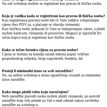
Na naš webshop možete se registrirati kao pravna ili fizička osoba.
Koja je razlika kada se registriram kao pravna ili fizička osoba?
Kao registriranoj pravnoj osobi biti će Vam vidljive veleprodajne
cijene (bez PDV-a), a plaćanje se obavlja virmanski.
Kao fizičkoj osobi, prikazati će Vam se maloprodajne cijene, a platiti
možete karticom, virmanski ili pouzećem. Moguće je isporučiti R1
račun kupcu koji je registriran kao fizička osoba.
Kako se točno formira cijena za pravnu osobu?
Cijena se formira na temelju raznih faktora poput: veličine
gospodarskog subjekta, broja zaposlenih, boniteta, itd.
Postoji li minimalni iznos za web narudžbu?
Ne, na našem webshop-u nema ograničenja vezanih za minimalni
iznos narudžbe.
Kako mogu platiti robu koju naručujem?
Web narudžbe pravnih osoba možete platiti virmanski, po potvrdi
narudžbe koju ćete primiti na Vaš e-mail odmah nakon završetka
narudžbe na webshop-u.