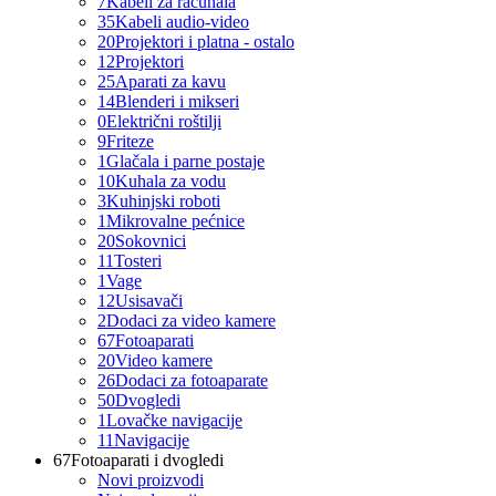
7
Kabeli za računala
35
Kabeli audio-video
20
Projektori i platna - ostalo
12
Projektori
25
Aparati za kavu
14
Blenderi i mikseri
0
Električni roštilji
9
Friteze
1
Glačala i parne postaje
10
Kuhala za vodu
3
Kuhinjski roboti
1
Mikrovalne pećnice
20
Sokovnici
11
Tosteri
1
Vage
12
Usisavači
2
Dodaci za video kamere
67
Fotoaparati
20
Video kamere
26
Dodaci za fotoaparate
50
Dvogledi
1
Lovačke navigacije
11
Navigacije
67
Fotoaparati i dvogledi
Novi proizvodi