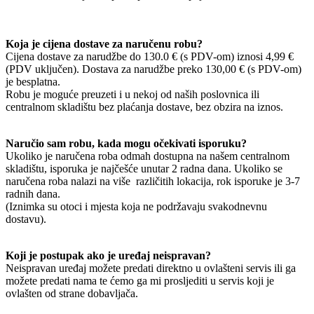
Koja je cijena dostave za naručenu robu?
Cijena dostave za narudžbe do 130.0 € (s PDV-om) iznosi 4,99 €
(PDV uključen). Dostava za narudžbe preko 130,00 € (s PDV-om)
je besplatna.
Robu je moguće preuzeti i u nekoj od naših poslovnica ili
centralnom skladištu bez plaćanja dostave, bez obzira na iznos.
Naručio sam robu, kada mogu očekivati isporuku?
Ukoliko je naručena roba odmah dostupna na našem centralnom
skladištu, isporuka je najčešće unutar 2 radna dana. Ukoliko se
naručena roba nalazi na više različitih lokacija, rok isporuke je 3-7
radnih dana.
(Iznimka su otoci i mjesta koja ne podržavaju svakodnevnu
dostavu).
Koji je postupak ako je uređaj neispravan?
Neispravan uređaj možete predati direktno u ovlašteni servis ili ga
možete predati nama te ćemo ga mi prosljediti u servis koji je
ovlašten od strane dobavljača.