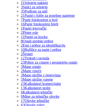
11
Selotejp pakirni
3
Stalci za selotejp
35
Podloge za miš
21
Papiri i folije za posebne namjene
7
Papir fotokopirni u boji
16
Papir fotokopirni bijeli
1
Papiri trgovački
2
Ploter role
11
Papiri za kocku
8
Ostali uredski pribor
2
Etui i pribor za identifikaciju
10
Bušilice za papir i pribor
2
Šestari
12
Trokuti i ravnala
23
Pribor za crtanje i geometriju ostalo
3
Mape ostalo
2
Mape viseće
3
Mape uložbe s ringovima
5
Mape uložne varene
23
Kalkulatori komercijalni
13
Kalkulatori stolni
6
Kalkulatori tehnički
9
Mine za tehničke olovke
17
Olovke tehničke
63
Olovke roleri