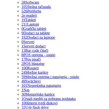
28
Software
105
Stolna računala
526
Periferija
2
e-readeri
19
Tableti
211
Laptopi
0
Grafički tableti
9
Dodaci za tablete
192
Dodaci za laptope
0
Serveri
1
Serveri dodaci
13
Bar code čitači
8
POS oprema - ostalo
17
Pos pisači
2
POS blagajne
100
Routeri
24
Mrežne kartice
59
Mrežna oprema i napajanja - ostalo
49
Switchevi
101
Neprekidna napajanja
1
Nas
30
Memorijske kartice
1
Ostali mediji za pohranu podataka
100
Interni tvrdi diskovi
32
Usb flash drive