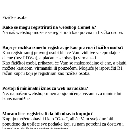
Fizičke osobe
Kako se mogu registrirati na webshop Comel-a?
Na naš webshop možete se registrirati kao pravna ili fizička osoba.
Koja je razlika između registracije kao pravna i fizička osoba?
Kao registriranoj pravnoj osobi biti će Vam vidljive veleprodajne
cijene (bez PDV-a), a plaćanje se obavlja virmanski.
Kao fizičkoj osobi, prikazati će Vam se maloprodajne cijene, a platiti
možete karticom, virmanski ili pouzećem. Moguće je isporučiti R1
račun kupcu koji je registriran kao fizička osoba.
Postoji li minimalni iznos za web narudžbu?
Ne, na našem webshop-u nema ograničenja vezanih za minimalni
iznos narudžbe.
Moram li se registrirati da bih obavio kupnju?
Kupnju možete obaviti i kao “Gost”, ali će Vam svejedno biti
ponuđeno da upišete sve podatke koji su nam potrebni za dostavu i