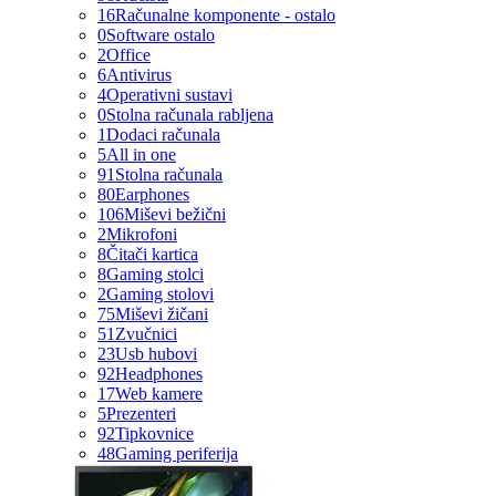
16
Računalne komponente - ostalo
0
Software ostalo
2
Office
6
Antivirus
4
Operativni sustavi
0
Stolna računala rabljena
1
Dodaci računala
5
All in one
91
Stolna računala
80
Earphones
106
Miševi bežični
2
Mikrofoni
8
Čitači kartica
8
Gaming stolci
2
Gaming stolovi
75
Miševi žičani
51
Zvučnici
23
Usb hubovi
92
Headphones
17
Web kamere
5
Prezenteri
92
Tipkovnice
48
Gaming periferija