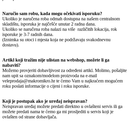
Naručio sam robu, kada mogu očekivati isporuku?
Ukoliko je naručena roba odmah dostupna na našem centralnom
skladištu, isporuka je najčešće unutar 2 radna dana.
Ukoliko se naručena roba nalazi na više različitih lokacija, rok
isporuke je 3-7 radnih dana.
(Iznimka su otoci i mjesta koja ne podržavaju svakodnevnu
dostavu).
Artikl koji tražim nije ulistan na webshop, možete li ga
nabaviti?
Možemo provjeriti dobavljivost za određeni artikl. Molimo, pošaljite
nam upit sa oznakom/modelom proizvoda na e-mail
veleprodaja@makromikro.hr te ćemo Vam u najkraćem mogućem
roku poslati informacije o cijeni i roku isporuke.
Koji je postupak ako je uređaj neispravan?
Neispravan uređaj možete predati direktno u ovlašteni servis ili ga
možete predati nama te ćemo ga mi prosljediti u servis koji je
ovlašten od strane dobavljača.