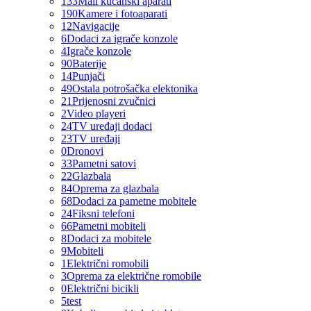
133
Mali kućanski aparati
190
Kamere i fotoaparati
12
Navigacije
6
Dodaci za igrače konzole
4
Igrače konzole
90
Baterije
14
Punjači
49
Ostala potrošačka elektonika
21
Prijenosni zvučnici
2
Video playeri
24
TV uređaji dodaci
23
TV uređaji
0
Dronovi
33
Pametni satovi
22
Glazbala
84
Oprema za glazbala
68
Dodaci za pametne mobitele
24
Fiksni telefoni
66
Pametni mobiteli
8
Dodaci za mobitele
9
Mobiteli
1
Električni romobili
3
Oprema za električne romobile
0
Električni bicikli
5
test