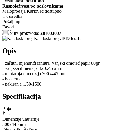
Dostupnost:
dostupno
Raspoloživost po poslovnicama
Maloprodaja Karlovac
dostupno
Usporedba
Pošalji upit
Favoriti
Šifra proizvoda:
281003007
Kataloški broj:
I/19 kraft
Opis
- zaštitni mjehurići iznutra, vanjski omotač papir 80gr
- vanjska dimenzija 320x455mm
- unutarnja dimenzija 300x445mm
- boja žuta
- pakiranje 1/50/1500
Specifikacija
Boja
Žuta
Dimenzije unutarnje
300x445mm
Dimenzije, ŠxDxV