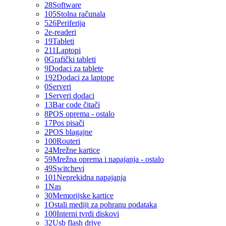
28
Software
105
Stolna računala
526
Periferija
2
e-readeri
19
Tableti
211
Laptopi
0
Grafički tableti
9
Dodaci za tablete
192
Dodaci za laptope
0
Serveri
1
Serveri dodaci
13
Bar code čitači
8
POS oprema - ostalo
17
Pos pisači
2
POS blagajne
100
Routeri
24
Mrežne kartice
59
Mrežna oprema i napajanja - ostalo
49
Switchevi
101
Neprekidna napajanja
1
Nas
30
Memorijske kartice
1
Ostali mediji za pohranu podataka
100
Interni tvrdi diskovi
32
Usb flash drive