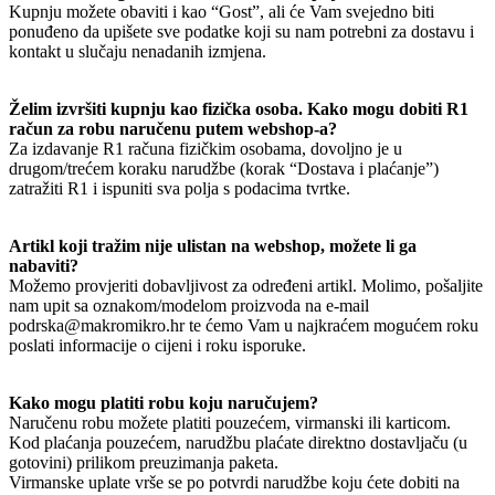
Kupnju možete obaviti i kao “Gost”, ali će Vam svejedno biti
ponuđeno da upišete sve podatke koji su nam potrebni za dostavu i
kontakt u slučaju nenadanih izmjena.
Želim izvršiti kupnju kao fizička osoba. Kako mogu dobiti R1
račun za robu naručenu putem webshop-a?
Za izdavanje R1 računa fizičkim osobama, dovoljno je u
drugom/trećem koraku narudžbe (korak “Dostava i plaćanje”)
zatražiti R1 i ispuniti sva polja s podacima tvrtke.
Artikl koji tražim nije ulistan na webshop, možete li ga
nabaviti?
Možemo provjeriti dobavljivost za određeni artikl. Molimo, pošaljite
nam upit sa oznakom/modelom proizvoda na e-mail
podrska@makromikro.hr te ćemo Vam u najkraćem mogućem roku
poslati informacije o cijeni i roku isporuke.
Kako mogu platiti robu koju naručujem?
Naručenu robu možete platiti pouzećem, virmanski ili karticom.
Kod plaćanja pouzećem, narudžbu plaćate direktno dostavljaču (u
gotovini) prilikom preuzimanja paketa.
Virmanske uplate vrše se po potvrdi narudžbe koju ćete dobiti na