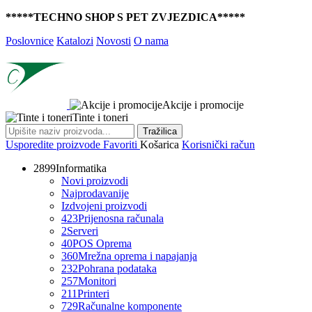
*****TECHNO SHOP S PET ZVJEZDICA*****
Poslovnice
Katalozi
Novosti
O nama
Akcije i promocije
Tinte i toneri
Tražilica
Usporedite proizvode
Favoriti
Košarica
Korisnički račun
2899
Informatika
Novi proizvodi
Najprodavanije
Izdvojeni proizvodi
423
Prijenosna računala
2
Serveri
40
POS Oprema
360
Mrežna oprema i napajanja
232
Pohrana podataka
257
Monitori
211
Printeri
729
Računalne komponente