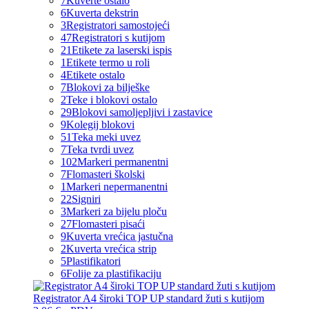
7
Kuverte ostalo
6
Kuverta dekstrin
3
Registratori samostojeći
47
Registratori s kutijom
21
Etikete za laserski ispis
1
Etikete termo u roli
4
Etikete ostalo
7
Blokovi za bilješke
2
Teke i blokovi ostalo
29
Blokovi samoljepljivi i zastavice
9
Kolegij blokovi
51
Teka meki uvez
7
Teka tvrdi uvez
102
Markeri permanentni
7
Flomasteri školski
1
Markeri nepermanentni
22
Signiri
3
Markeri za bijelu ploču
27
Flomasteri pisaći
9
Kuverta vrećica jastučna
2
Kuverta vrećica strip
5
Plastifikatori
6
Folije za plastifikaciju
Registrator A4 široki TOP UP standard žuti s kutijom