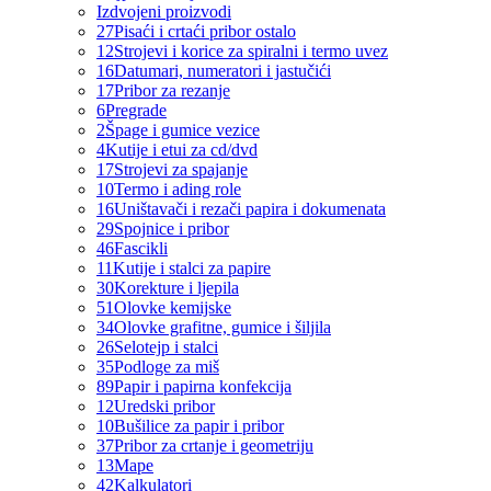
Izdvojeni proizvodi
27
Pisaći i crtaći pribor ostalo
12
Strojevi i korice za spiralni i termo uvez
16
Datumari, numeratori i jastučići
17
Pribor za rezanje
6
Pregrade
2
Špage i gumice vezice
4
Kutije i etui za cd/dvd
17
Strojevi za spajanje
10
Termo i ading role
16
Uništavači i rezači papira i dokumenata
29
Spojnice i pribor
46
Fascikli
11
Kutije i stalci za papire
30
Korekture i ljepila
51
Olovke kemijske
34
Olovke grafitne, gumice i šiljila
26
Selotejp i stalci
35
Podloge za miš
89
Papir i papirna konfekcija
12
Uredski pribor
10
Bušilice za papir i pribor
37
Pribor za crtanje i geometriju
13
Mape
42
Kalkulatori