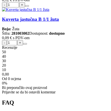
Kuverta jastučna B 1/1 žuta
Boja:
Žuta
Šifra:
281003002
Dostupnost:
dostupno
0,09 €
s PDV-om
Recenzije
5
0
4
0
3
0
2
0
1
0
0,00
Od 0 ocjena
0%
Bi preporučilo ovaj proizvod
Prijavite se da bi ostavili komentar
FAQ