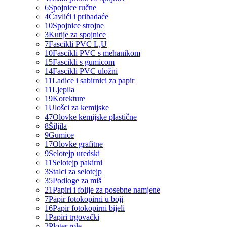
6
Spojnice ručne
4
Čavlići i pribadaće
10
Spojnice strojne
3
Kutije za spojnice
7
Fascikli PVC L,U
10
Fascikli PVC s mehanikom
15
Fascikli s gumicom
14
Fascikli PVC uložni
11
Ladice i sabirnici za papir
11
Ljepila
19
Korekture
1
Ulošci za kemijske
47
Olovke kemijske plastične
8
Šiljila
9
Gumice
17
Olovke grafitne
9
Selotejp uredski
11
Selotejp pakirni
3
Stalci za selotejp
35
Podloge za miš
21
Papiri i folije za posebne namjene
7
Papir fotokopirni u boji
16
Papir fotokopirni bijeli
1
Papiri trgovački
2
Ploter role