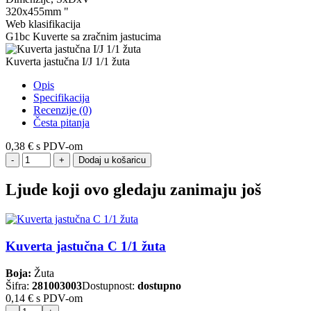
320x455mm "
Web klasifikacija
G1bc Kuverte sa zračnim jastucima
Kuverta jastučna I/J 1/1 žuta
Opis
Specifikacija
Recenzije (0)
Česta pitanja
0,38 €
s PDV-om
Dodaj u košaricu
Ljude koji ovo gledaju zanimaju još
Kuverta jastučna C 1/1 žuta
Boja:
Žuta
Šifra:
281003003
Dostupnost:
dostupno
0,14 €
s PDV-om