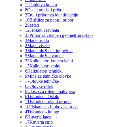
11
Papiri za kocku
8
Ostali uredski pribor
2
Etui i pribor za identifikaciju
10
Bušilice za papir i pribor
2
Šestari
12
Trokuti i ravnala
23
Pribor za crtanje i geometriju ostalo
3
Mape ostalo
2
Mape viseće
3
Mape uložbe s ringovima
5
Mape uložne varene
23
Kalkulatori komercijalni
13
Kalkulatori stolni
6
Kalkulatori tehnički
9
Mine za tehničke olovke
17
Olovke tehničke
63
Olovke roleri
6
Ulošci za rolere i nalivpera
6
Tiskanice . Ostalo
1
Tiskanice - platni promet
10
Tiskanice - blokovska roba
4
Tiskanice - knjige
6
Kuverta latex
17
Kuverta strip