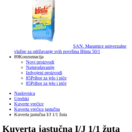
SAN. Maramice univerzalne
vlažne za održavanje svih površina Blista 50/1
89
Konzumacija
Novi proizvodi
Najprodavanije
Izdvojeni proizvodi
85
Pribor za jelo i piće
85
Pribor za jelo i piće
Naslovnica
Uredski
Kuverte vrećice
Kuverta vrećica jastučna
Kuverta jastučna I/J 1/1 žuta
Kuverta jastučna I/J 1/1 žuta