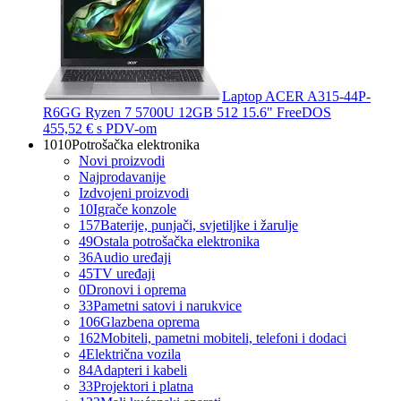
Laptop ACER A315-44P-
R6GG Ryzen 7 5700U 12GB 512 15.6" FreeDOS
455,52 €
s PDV-om
1010
Potrošačka elektronika
Novi proizvodi
Najprodavanije
Izdvojeni proizvodi
10
Igrače konzole
157
Baterije, punjači, svjetiljke i žarulje
49
Ostala potrošačka elektronika
36
Audio uređaji
45
TV uređaji
0
Dronovi i oprema
33
Pametni satovi i narukvice
106
Glazbena oprema
162
Mobiteli, pametni mobiteli, telefoni i dodaci
4
Električna vozila
84
Adapteri i kabeli
33
Projektori i platna