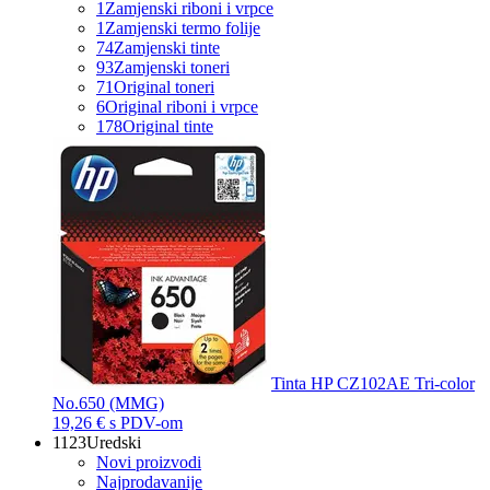
1
Zamjenski riboni i vrpce
1
Zamjenski termo folije
74
Zamjenski tinte
93
Zamjenski toneri
71
Original toneri
6
Original riboni i vrpce
178
Original tinte
Tinta HP CZ102AE Tri-color
No.650 (MMG)
19,26 €
s PDV-om
1123
Uredski
Novi proizvodi
Najprodavanije