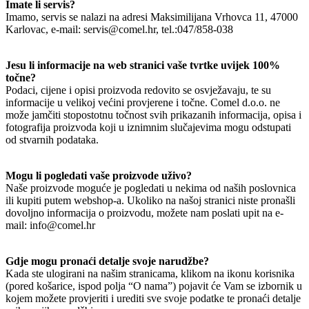
Imate li servis?
Imamo, servis se nalazi na adresi Maksimilijana Vrhovca 11, 47000
Karlovac, e-mail: servis@comel.hr, tel.:047/858-038
Jesu li informacije na web stranici vaše tvrtke uvijek 100%
točne?
Podaci, cijene i opisi proizvoda redovito se osvježavaju, te su
informacije u velikoj većini provjerene i točne. Comel d.o.o. ne
može jamčiti stopostotnu točnost svih prikazanih informacija, opisa i
fotografija proizvoda koji u iznimnim slučajevima mogu odstupati
od stvarnih podataka.
Mogu li pogledati vaše proizvode uživo?
Naše proizvode moguće je pogledati u nekima od naših poslovnica
ili kupiti putem webshop-a. Ukoliko na našoj stranici niste pronašli
dovoljno informacija o proizvodu, možete nam poslati upit na e-
mail: info@comel.hr
Gdje mogu pronaći detalje svoje narudžbe?
Kada ste ulogirani na našim stranicama, klikom na ikonu korisnika
(pored košarice, ispod polja “O nama”) pojavit će Vam se izbornik u
kojem možete provjeriti i urediti sve svoje podatke te pronaći detalje