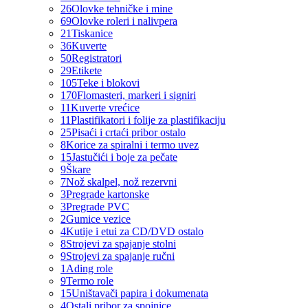
26
Olovke tehničke i mine
69
Olovke roleri i nalivpera
21
Tiskanice
36
Kuverte
50
Registratori
29
Etikete
105
Teke i blokovi
170
Flomasteri, markeri i signiri
11
Kuverte vrećice
11
Plastifikatori i folije za plastifikaciju
25
Pisaći i crtaći pribor ostalo
8
Korice za spiralni i termo uvez
15
Jastučići i boje za pečate
9
Škare
7
Nož skalpel, nož rezervni
3
Pregrade kartonske
3
Pregrade PVC
2
Gumice vezice
4
Kutije i etui za CD/DVD ostalo
8
Strojevi za spajanje stolni
9
Strojevi za spajanje ručni
1
Ading role
9
Termo role
15
Uništavači papira i dokumenata
4
Ostali pribor za spojnice