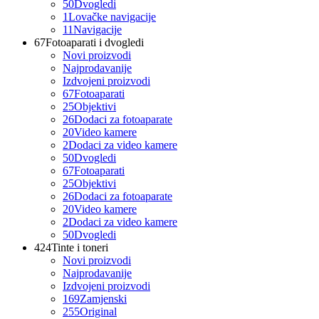
50
Dvogledi
1
Lovačke navigacije
11
Navigacije
67
Fotoaparati i dvogledi
Novi proizvodi
Najprodavanije
Izdvojeni proizvodi
67
Fotoaparati
25
Objektivi
26
Dodaci za fotoaparate
20
Video kamere
2
Dodaci za video kamere
50
Dvogledi
67
Fotoaparati
25
Objektivi
26
Dodaci za fotoaparate
20
Video kamere
2
Dodaci za video kamere
50
Dvogledi
424
Tinte i toneri
Novi proizvodi
Najprodavanije
Izdvojeni proizvodi
169
Zamjenski
255
Original