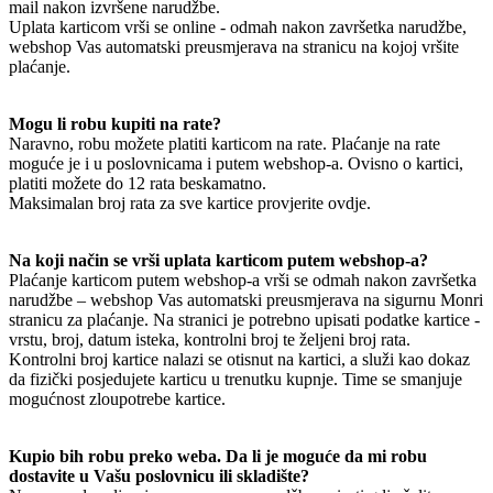
mail nakon izvršene narudžbe.
Uplata karticom vrši se online - odmah nakon završetka narudžbe,
webshop Vas automatski preusmjerava na stranicu na kojoj vršite
plaćanje.
Mogu li robu kupiti na rate?
Naravno, robu možete platiti karticom na rate. Plaćanje na rate
moguće je i u poslovnicama i putem webshop-a. Ovisno o kartici,
platiti možete do 12 rata beskamatno.
Maksimalan broj rata za sve kartice provjerite ovdje.
Na koji način se vrši uplata karticom putem webshop-a?
Plaćanje karticom putem webshop-a vrši se odmah nakon završetka
narudžbe – webshop Vas automatski preusmjerava na sigurnu Monri
stranicu za plaćanje. Na stranici je potrebno upisati podatke kartice -
vrstu, broj, datum isteka, kontrolni broj te željeni broj rata.
Kontrolni broj kartice nalazi se otisnut na kartici, a služi kao dokaz
da fizički posjedujete karticu u trenutku kupnje. Time se smanjuje
mogućnost zloupotrebe kartice.
Kupio bih robu preko weba. Da li je moguće da mi robu
dostavite u Vašu poslovnicu ili skladište?