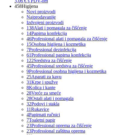
3,06 €
s PDV-om
458
Higijena
Novi proizvodi
Najprodavanije
Izdvojeni proizvodi
138
Alati i pomagala za čišćenje
14
Papirna konfekcija
46
Professional alati i pomagala za čišćenje
15
Osobna higijena i kozmetika
7
Professional dezinfekcija
61
Professional papirna konfekcija
122
Sredstva za čišćenje
45
Professional sredstva za čišćenje
9
Professional osobna higijena i kozmetika
25
Aparati za kavu
31
Krpe i spužve
8
Kolica i kante
28
Vreće za smeće
28
Ostali alati i pomagala
32
Podovi i stakla
11
Rukavice
4
Papirnati ručnici
7
Toaletni papir
23
Professional oprema za čišćenje
23
Professional zaštitna oprema