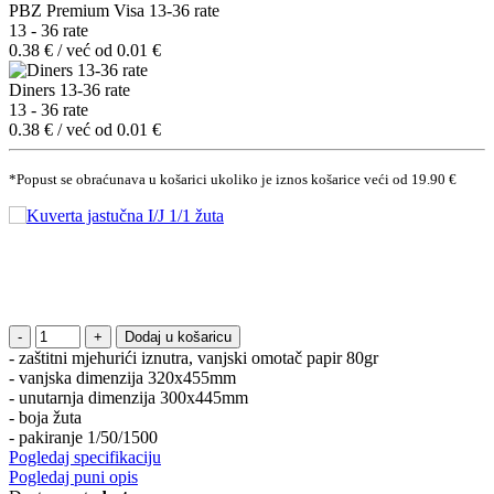
PBZ Premium Visa 13-36 rate
13 - 36 rate
0.38 € / već od 0.01 €
Diners 13-36 rate
13 - 36 rate
0.38 € / već od 0.01 €
*Popust se obraćunava u košarici ukoliko je iznos košarice veći od 19.90 €
Dodaj u košaricu
- zaštitni mjehurići iznutra, vanjski omotač papir 80gr
- vanjska dimenzija 320x455mm
- unutarnja dimenzija 300x445mm
- boja žuta
- pakiranje 1/50/1500
Pogledaj specifikaciju
Pogledaj puni opis