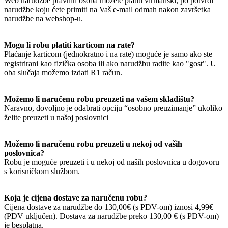
Web narudžbe pravnih osoba možete platiti virmanski, po potvrdi
narudžbe koju ćete primiti na Vaš e-mail odmah nakon završetka
narudžbe na webshop-u.
Mogu li robu platiti karticom na rate?
Plaćanje karticom (jednokratno i na rate) moguće je samo ako ste
registrirani kao fizička osoba ili ako narudžbu radite kao "gost". U
oba slučaja možemo izdati R1 račun.
Možemo li naručenu robu preuzeti na vašem skladištu?
Naravno, dovoljno je odabrati opciju “osobno preuzimanje” ukoliko
želite preuzeti u našoj poslovnici
Možemo li naručenu robu preuzeti u nekoj od vaših
poslovnica?
Robu je moguće preuzeti i u nekoj od naših poslovnica u dogovoru
s korisničkom službom.
Koja je cijena dostave za naručenu robu?
Cijena dostave za narudžbe do 130,00€ (s PDV-om) iznosi 4,99€
(PDV uključen). Dostava za narudžbe preko 130,00 € (s PDV-om)
je besplatna.