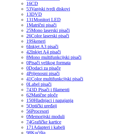
16
CD
53
Vanjski tvrdi diskovi
13
DVD
131
Monitori LED
1
Matrični pisači
25
Mono laserski pisači
26
Color laserski pisači
19
Skeneri
6
Inkjet A3 pisači
42
Inkjet A4 pisači
8
Mono multifunkcijski pisači
0
Pisači velikog formata
0
Dodaci za pisače
4
Prijenosni pisači
41
Color multifunkcijski pisači
0
Label pisači
74
3D Pisači i filamenti
62
Matične ploče
150
Hladnjaci i napajanja
5
Optički uređaji
56
Procesori
0
Memorijski moduli
74
Grafičke kartice
171
Adapteri i kabeli
98
Kućišta