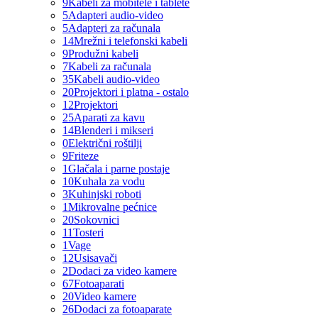
9
Kabeli za mobitele i tablete
5
Adapteri audio-video
5
Adapteri za računala
14
Mrežni i telefonski kabeli
9
Produžni kabeli
7
Kabeli za računala
35
Kabeli audio-video
20
Projektori i platna - ostalo
12
Projektori
25
Aparati za kavu
14
Blenderi i mikseri
0
Električni roštilji
9
Friteze
1
Glačala i parne postaje
10
Kuhala za vodu
3
Kuhinjski roboti
1
Mikrovalne pećnice
20
Sokovnici
11
Tosteri
1
Vage
12
Usisavači
2
Dodaci za video kamere
67
Fotoaparati
20
Video kamere
26
Dodaci za fotoaparate