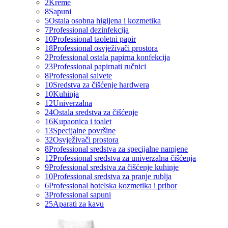
2
Kreme
8
Sapuni
5
Ostala osobna higijena i kozmetika
7
Professional dezinfekcija
10
Professional taoletni papir
18
Professional osvježivači prostora
2
Professional ostala papirna konfekcija
23
Professional papirnati ručnici
8
Professional salvete
10
Sredstva za čišćenje hardwera
10
Kuhinja
12
Univerzalna
24
Ostala sredstva za čišćenje
16
Kupaonica i toalet
13
Specijalne površine
32
Osvježivači prostora
8
Professional sredstva za specijalne namjene
12
Professional sredstva za univerzalna čišćenja
9
Professional sredstva za čišćenje kuhinje
10
Professional sredstva za pranje rublja
6
Professional hotelska kozmetika i pribor
3
Professional sapuni
25
Aparati za kavu