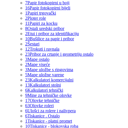
7
Papir fotokopirni u boji
16
Papir fotokopirni bijeli
1
Papiri trgovački
2
Ploter role
11
Papiri za kocku
8
Ostali uredski pribor
2
Etui i pribor za identifikaciju
10
Bušilice za papir i pribor
2
Šestari
12
Trokuti i ravnala
23
Pribor za crtanje i geometriju ostalo
3
Mape ostalo
2
Mape viseće
3
Mape uložbe s ringovima
5
Mape uložne varene
23
Kalkulatori komercijalni
13
Kalkulatori stolni
6
Kalkulatori tehnički
9
Mine za tehničke olovke
17
Olovke tehničke
63
Olovke roleri
6
Ulošci za rolere i nalivpera
6
Tiskanice . Ostalo
1
Tiskanice - platni promet
10
Tiskanice - blokovska roba