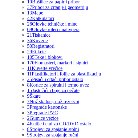
10
Bušilice za papir i pribor
37
Pribor za crtanje i geometriju
13
Mape
42
Kalkulatori
26
Olovke tehničke i mine
69
Olovke roleri i nalivpera
21
Tiskanice
36
Kuverte
50
Registratori
29
Etikete
105
Teke i blokovi
170
Flomasteri, markeri i signiri
11
Kuverte vrećice
11
Plastifikatori i folije za plastifikaciju
25
Pisaći i crtaći pribor ostalo
8
Korice za spiralni i termo uvez
15
Jastučići i boje za pečate
9
Škare
7
Nož skalpel, nož rezervni
3
Pregrade kartonske
3
Pregrade PVC
2
Gumice vezice
4
Kutije i etui za CD/DVD ostalo
8
Strojevi za spajanje stolni
9
Strojevi za spajanje ručni