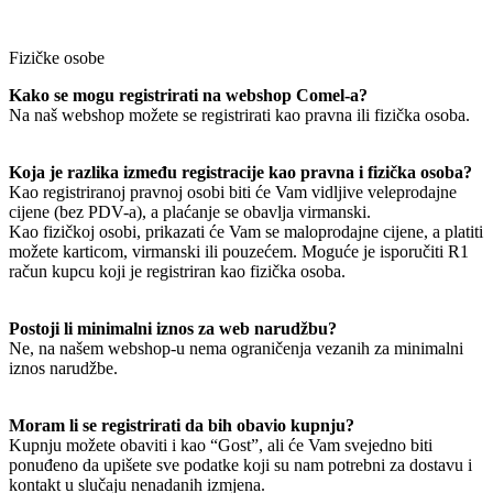
Fizičke osobe
Kako se mogu registrirati na webshop Comel-a?
Na naš webshop možete se registrirati kao pravna ili fizička osoba.
Koja je razlika između registracije kao pravna i fizička osoba?
Kao registriranoj pravnoj osobi biti će Vam vidljive veleprodajne
cijene (bez PDV-a), a plaćanje se obavlja virmanski.
Kao fizičkoj osobi, prikazati će Vam se maloprodajne cijene, a platiti
možete karticom, virmanski ili pouzećem. Moguće je isporučiti R1
račun kupcu koji je registriran kao fizička osoba.
Postoji li minimalni iznos za web narudžbu?
Ne, na našem webshop-u nema ograničenja vezanih za minimalni
iznos narudžbe.
Moram li se registrirati da bih obavio kupnju?
Kupnju možete obaviti i kao “Gost”, ali će Vam svejedno biti
ponuđeno da upišete sve podatke koji su nam potrebni za dostavu i
kontakt u slučaju nenadanih izmjena.