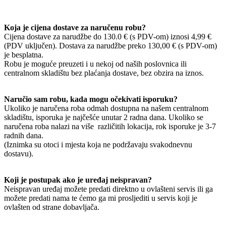
Koja je cijena dostave za naručenu robu?
Cijena dostave za narudžbe do 130.0 € (s PDV-om) iznosi 4,99 €
(PDV uključen). Dostava za narudžbe preko 130,00 € (s PDV-om)
je besplatna.
Robu je moguće preuzeti i u nekoj od naših poslovnica ili
centralnom skladištu bez plaćanja dostave, bez obzira na iznos.
Naručio sam robu, kada mogu očekivati isporuku?
Ukoliko je naručena roba odmah dostupna na našem centralnom
skladištu, isporuka je najčešće unutar 2 radna dana. Ukoliko se
naručena roba nalazi na više različitih lokacija, rok isporuke je 3-7
radnih dana.
(Iznimka su otoci i mjesta koja ne podržavaju svakodnevnu
dostavu).
Koji je postupak ako je uređaj neispravan?
Neispravan uređaj možete predati direktno u ovlašteni servis ili ga
možete predati nama te ćemo ga mi prosljediti u servis koji je
ovlašten od strane dobavljača.