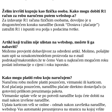
Želim izvršiti kupnju kao fizička osoba. Kako mogu dobiti R1
račun za robu naručenu putem webshop-a?
Za izdavanje R1 računa fizičkim osobama, dovoljno je u
drugom/trećem koraku narudžbe (korak “Dostava i plaćanje”)
zatražiti R1 i ispuniti sva polja s podacima tvrtke.
Artikl koji tražim nije ulistan na webshop, možete li ga
nabaviti?
Možemo provjeriti dobavljivost za određeni artikl. Molimo, pošaljite
nam upit sa oznakom/modelom proizvoda na e-mail
podrska@makromikro.hr te ćemo Vam u najkraćem mogućem roku
poslati informacije o cijeni i roku isporuke.
Kako mogu platiti robu koju naručujem?
Naručenu robu možete platiti pouzećem, virmanski ili karticom.
Kod plaćanja pouzećem, narudžbu plaćate direktno dostavljaču (u
gotovini) prilikom preuzimanja paketa.
Virmanske uplate vrše se po potvrdi narudžbe koju ćete dobiti na
mail nakon izvršene narudžbe.
Uplata karticom vrši se online - odmah nakon završetka narudžbe,
webshop Vas automatski preusmjerava na stranicu na kojoj vršite