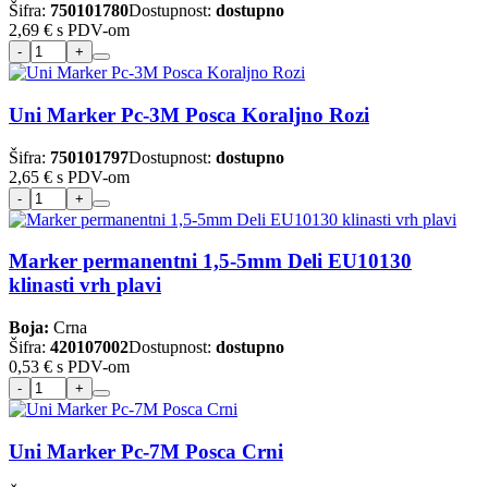
Šifra:
750101780
Dostupnost:
dostupno
2,69 €
s PDV-om
Uni Marker Pc-3M Posca Koraljno Rozi
Šifra:
750101797
Dostupnost:
dostupno
2,65 €
s PDV-om
Marker permanentni 1,5-5mm Deli EU10130
klinasti vrh plavi
Boja:
Crna
Šifra:
420107002
Dostupnost:
dostupno
0,53 €
s PDV-om
Uni Marker Pc-7M Posca Crni