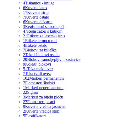
4
Tiskanice - knjige
6
Kuverta latex
17
Kuverta strip
7
Kuverte ostalo
6
Kuverta dekstrin
3
Registratori samostojeći
47
Registratori s kutijom
21
Etikete za laserski ispis
1
Etikete termo u roli
4
Etikete ostalo
7
Blokovi za bilješke
2
Teke i blokovi ostalo
29
Blokovi samoljepljivi i zastavice
9
Kolegij blokovi
51
Teka meki uvez
7
Teka tvrdi uvez
102
Markeri permanentni
7
Flomasteri školski
1
Markeri nepermanentni
22
Signiri
3
Markeri za bijelu ploču
27
Flomasteri pisaći
9
Kuverta vrećica jastučna
2
Kuverta vrećica strip
5
Plastifikatori