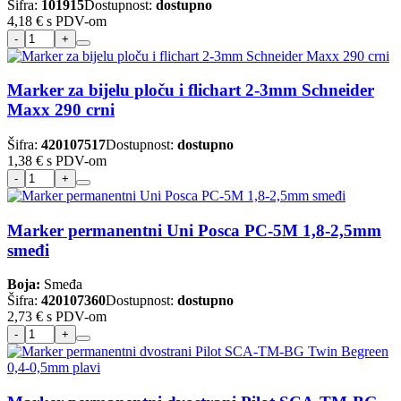
Šifra:
101915
Dostupnost:
dostupno
4,18 €
s PDV-om
Marker za bijelu ploču i flichart 2-3mm Schneider
Maxx 290 crni
Šifra:
420107517
Dostupnost:
dostupno
1,38 €
s PDV-om
Marker permanentni Uni Posca PC-5M 1,8-2,5mm
smeđi
Boja:
Smeđa
Šifra:
420107360
Dostupnost:
dostupno
2,73 €
s PDV-om