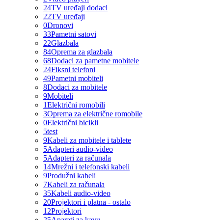
24
TV uređaji dodaci
22
TV uređaji
0
Dronovi
33
Pametni satovi
22
Glazbala
84
Oprema za glazbala
68
Dodaci za pametne mobitele
24
Fiksni telefoni
49
Pametni mobiteli
8
Dodaci za mobitele
9
Mobiteli
1
Električni romobili
3
Oprema za električne romobile
0
Električni bicikli
5
test
9
Kabeli za mobitele i tablete
5
Adapteri audio-video
5
Adapteri za računala
14
Mrežni i telefonski kabeli
9
Produžni kabeli
7
Kabeli za računala
35
Kabeli audio-video
20
Projektori i platna - ostalo
12
Projektori
25
Aparati za kavu