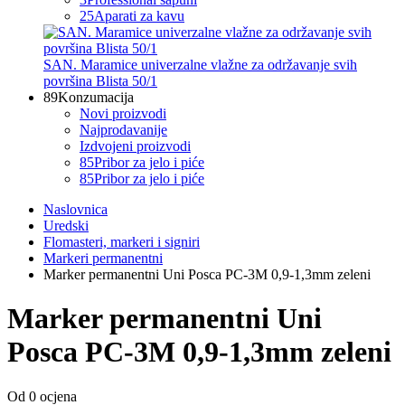
25
Aparati za kavu
SAN. Maramice univerzalne vlažne za održavanje svih
površina Blista 50/1
89
Konzumacija
Novi proizvodi
Najprodavanije
Izdvojeni proizvodi
85
Pribor za jelo i piće
85
Pribor za jelo i piće
Naslovnica
Uredski
Flomasteri, markeri i signiri
Markeri permanentni
Marker permanentni Uni Posca PC-3M 0,9-1,3mm zeleni
Marker permanentni Uni
Posca PC-3M 0,9-1,3mm zeleni
Od 0 ocjena