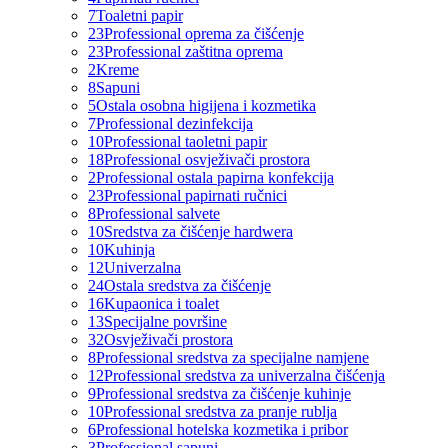
7
Toaletni papir
23
Professional oprema za čišćenje
23
Professional zaštitna oprema
2
Kreme
8
Sapuni
5
Ostala osobna higijena i kozmetika
7
Professional dezinfekcija
10
Professional taoletni papir
18
Professional osvježivači prostora
2
Professional ostala papirna konfekcija
23
Professional papirnati ručnici
8
Professional salvete
10
Sredstva za čišćenje hardwera
10
Kuhinja
12
Univerzalna
24
Ostala sredstva za čišćenje
16
Kupaonica i toalet
13
Specijalne površine
32
Osvježivači prostora
8
Professional sredstva za specijalne namjene
12
Professional sredstva za univerzalna čišćenja
9
Professional sredstva za čišćenje kuhinje
10
Professional sredstva za pranje rublja
6
Professional hotelska kozmetika i pribor
3
Professional sapuni