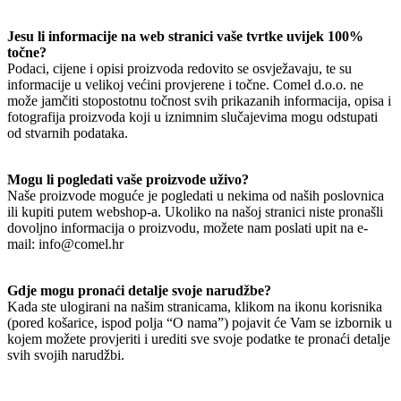
Jesu li informacije na web stranici vaše tvrtke uvijek 100%
točne?
Podaci, cijene i opisi proizvoda redovito se osvježavaju, te su
informacije u velikoj većini provjerene i točne. Comel d.o.o. ne
može jamčiti stopostotnu točnost svih prikazanih informacija, opisa i
fotografija proizvoda koji u iznimnim slučajevima mogu odstupati
od stvarnih podataka.
Mogu li pogledati vaše proizvode uživo?
Naše proizvode moguće je pogledati u nekima od naših poslovnica
ili kupiti putem webshop-a. Ukoliko na našoj stranici niste pronašli
dovoljno informacija o proizvodu, možete nam poslati upit na e-
mail: info@comel.hr
Gdje mogu pronaći detalje svoje narudžbe?
Kada ste ulogirani na našim stranicama, klikom na ikonu korisnika
(pored košarice, ispod polja “O nama”) pojavit će Vam se izbornik u
kojem možete provjeriti i urediti sve svoje podatke te pronaći detalje
svih svojih narudžbi.