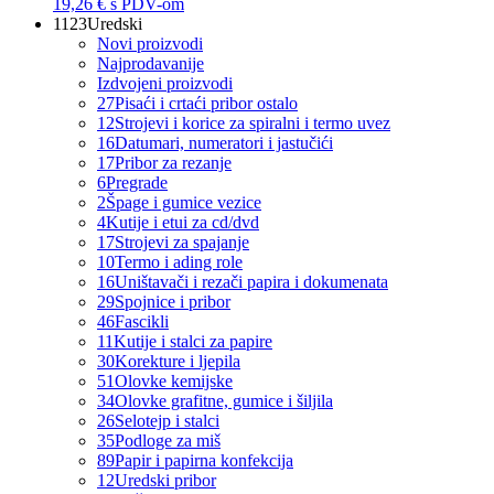
19,26 €
s PDV-om
1123
Uredski
Novi proizvodi
Najprodavanije
Izdvojeni proizvodi
27
Pisaći i crtaći pribor ostalo
12
Strojevi i korice za spiralni i termo uvez
16
Datumari, numeratori i jastučići
17
Pribor za rezanje
6
Pregrade
2
Špage i gumice vezice
4
Kutije i etui za cd/dvd
17
Strojevi za spajanje
10
Termo i ading role
16
Uništavači i rezači papira i dokumenata
29
Spojnice i pribor
46
Fascikli
11
Kutije i stalci za papire
30
Korekture i ljepila
51
Olovke kemijske
34
Olovke grafitne, gumice i šiljila
26
Selotejp i stalci
35
Podloge za miš
89
Papir i papirna konfekcija
12
Uredski pribor