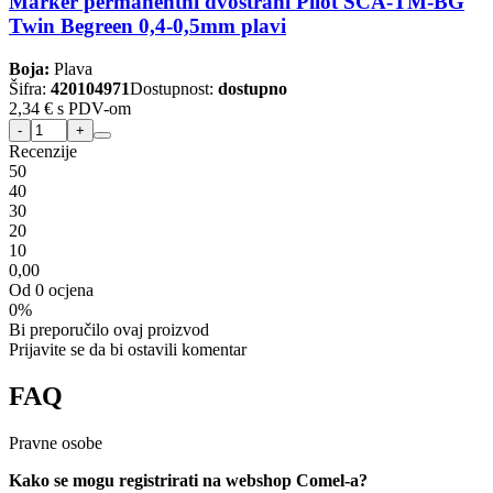
Marker permanentni dvostrani Pilot SCA-TM-BG
Twin Begreen 0,4-0,5mm plavi
Boja:
Plava
Šifra:
420104971
Dostupnost:
dostupno
2,34 €
s PDV-om
Recenzije
5
0
4
0
3
0
2
0
1
0
0,00
Od 0 ocjena
0%
Bi preporučilo ovaj proizvod
Prijavite se da bi ostavili komentar
FAQ
Pravne osobe
Kako se mogu registrirati na webshop Comel-a?