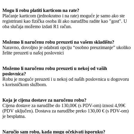
Mogu li robu platiti karticom na rate?
Plaćanje karticom (jednokratno i na rate) moguće je samo ako ste
registrirani kao fizička osoba ili ako narudžbu radite kao "gost". U
oba slučaja možemo izdati R1 račun.
Možemo li naručenu robu preuzeti na vašem skladištu?
Naravno, dovoljno je odabrati opciju “osobno preuzimanje” ukoliko
želite preuzeti u našoj poslovnici
Možemo li naručenu robu preuzeti u nekoj od vaših
poslovnica?
Robu je moguće preuzeti i u nekoj od naših poslovnica u dogovoru
s korisničkom službom.
Koja je cijena dostave za naručenu robu?
Cijena dostave za narudžbe do 130,00€ (s PDV-om) iznosi 4,99€
(PDV uključen). Dostava za narudžbe preko 130,00 € (s PDV-om)
je besplatna.
Naručio sam robu, kada mogu očekivati isporuku?