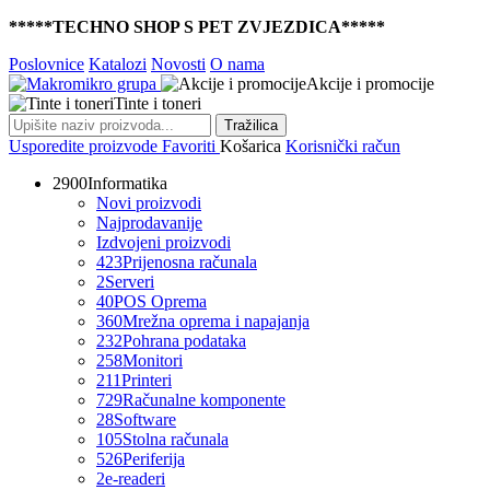
*****TECHNO SHOP S PET ZVJEZDICA*****
Poslovnice
Katalozi
Novosti
O nama
Akcije i promocije
Tinte i toneri
Tražilica
Usporedite proizvode
Favoriti
Košarica
Korisnički račun
2900
Informatika
Novi proizvodi
Najprodavanije
Izdvojeni proizvodi
423
Prijenosna računala
2
Serveri
40
POS Oprema
360
Mrežna oprema i napajanja
232
Pohrana podataka
258
Monitori
211
Printeri
729
Računalne komponente
28
Software
105
Stolna računala
526
Periferija
2
e-readeri