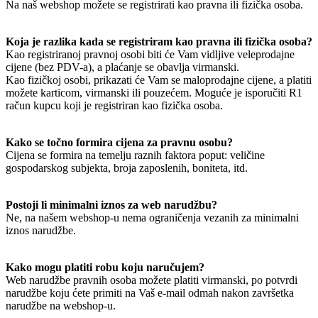
Na naš webshop možete se registrirati kao pravna ili fizička osoba.
Koja je razlika kada se registriram kao pravna ili fizička osoba?
Kao registriranoj pravnoj osobi biti će Vam vidljive veleprodajne
cijene (bez PDV-a), a plaćanje se obavlja virmanski.
Kao fizičkoj osobi, prikazati će Vam se maloprodajne cijene, a platiti
možete karticom, virmanski ili pouzećem. Moguće je isporučiti R1
račun kupcu koji je registriran kao fizička osoba.
Kako se točno formira cijena za pravnu osobu?
Cijena se formira na temelju raznih faktora poput: veličine
gospodarskog subjekta, broja zaposlenih, boniteta, itd.
Postoji li minimalni iznos za web narudžbu?
Ne, na našem webshop-u nema ograničenja vezanih za minimalni
iznos narudžbe.
Kako mogu platiti robu koju naručujem?
Web narudžbe pravnih osoba možete platiti virmanski, po potvrdi
narudžbe koju ćete primiti na Vaš e-mail odmah nakon završetka
narudžbe na webshop-u.