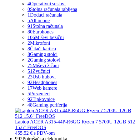
4
Operativni sustavi
0
Stolna računala rabljena
1
Dodaci računala
5
All in one
91
Stolna računala
80
Earphones
106
Miševi bežični
2
Mikrofoni
8
Čitači kartica
8
Gaming stolci
2
Gaming stolovi
75
Miševi žičani
51
Zvučnici
23
Usb hubovi
92
Headphones
17
Web kamere
5
Prezenteri
92
Tipkovnice
48
Gaming periferija
Laptop ACER A315-44P-R6GG Ryzen 7 5700U 12GB 512
15.6" FreeDOS
455,52 €
s PDV-om
992
Potrošačka elektronika