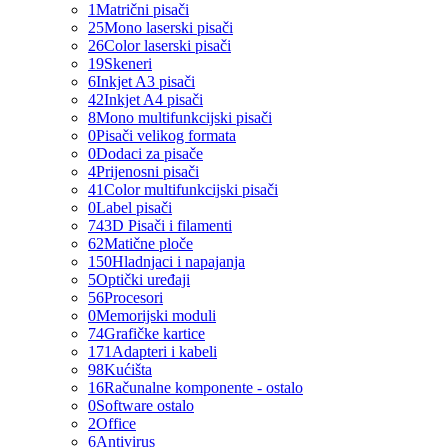
1
Matrični pisači
25
Mono laserski pisači
26
Color laserski pisači
19
Skeneri
6
Inkjet A3 pisači
42
Inkjet A4 pisači
8
Mono multifunkcijski pisači
0
Pisači velikog formata
0
Dodaci za pisače
4
Prijenosni pisači
41
Color multifunkcijski pisači
0
Label pisači
74
3D Pisači i filamenti
62
Matične ploče
150
Hladnjaci i napajanja
5
Optički uređaji
56
Procesori
0
Memorijski moduli
74
Grafičke kartice
171
Adapteri i kabeli
98
Kućišta
16
Računalne komponente - ostalo
0
Software ostalo
2
Office
6
Antivirus