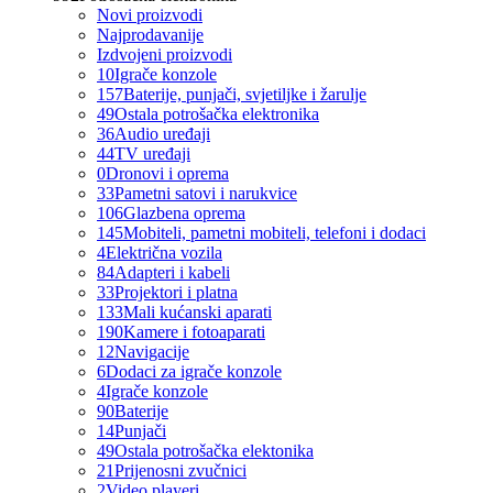
Novi proizvodi
Najprodavanije
Izdvojeni proizvodi
10
Igrače konzole
157
Baterije, punjači, svjetiljke i žarulje
49
Ostala potrošačka elektronika
36
Audio uređaji
44
TV uređaji
0
Dronovi i oprema
33
Pametni satovi i narukvice
106
Glazbena oprema
145
Mobiteli, pametni mobiteli, telefoni i dodaci
4
Električna vozila
84
Adapteri i kabeli
33
Projektori i platna
133
Mali kućanski aparati
190
Kamere i fotoaparati
12
Navigacije
6
Dodaci za igrače konzole
4
Igrače konzole
90
Baterije
14
Punjači
49
Ostala potrošačka elektonika
21
Prijenosni zvučnici
2
Video playeri