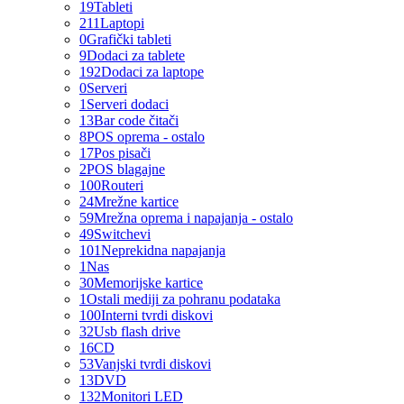
19
Tableti
211
Laptopi
0
Grafički tableti
9
Dodaci za tablete
192
Dodaci za laptope
0
Serveri
1
Serveri dodaci
13
Bar code čitači
8
POS oprema - ostalo
17
Pos pisači
2
POS blagajne
100
Routeri
24
Mrežne kartice
59
Mrežna oprema i napajanja - ostalo
49
Switchevi
101
Neprekidna napajanja
1
Nas
30
Memorijske kartice
1
Ostali mediji za pohranu podataka
100
Interni tvrdi diskovi
32
Usb flash drive
16
CD
53
Vanjski tvrdi diskovi
13
DVD
132
Monitori LED