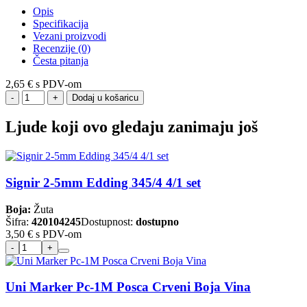
Opis
Specifikacija
Vezani proizvodi
Recenzije (0)
Česta pitanja
2,65 €
s PDV-om
Dodaj u košaricu
Ljude koji ovo gledaju zanimaju još
Signir 2-5mm Edding 345/4 4/1 set
Boja:
Žuta
Šifra:
420104245
Dostupnost:
dostupno
3,50 €
s PDV-om
Uni Marker Pc-1M Posca Crveni Boja Vina