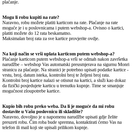
plaćanje.
Mogu li robu kupiti na rate?
Naravno, robu možete platiti karticom na rate. Plaćanje na rate
moguće je i u poslovnicama i putem webshop-a. Ovisno o kartici,
platiti možete do 12 rata beskamatno.
Maksimalan broj rata za sve kartice provjerite ovdje.
Na koji način se vrši uplata karticom putem webshop-a?
Plaćanje karticom putem webshop-a vrši se odmah nakon završetka
narudžbe – webshop Vas automatski preusmjerava na sigurnu Monri
stranicu za plaćanje. Na stranici je potrebno upisati podatke kartice -
vrstu, broj, datum isteka, kontrolni broj te željeni broj rata.
Kontrolni broj kartice nalazi se otisnut na kartici, a služi kao dokaz
da fizički posjedujete karticu u trenutku kupnje. Time se smanjuje
mogućnost zloupotrebe kartice.
Kupio bih robu preko weba. Da li je moguće da mi robu
dostavite u Vašu poslovnicu ili skladište?
Naravno, dovoljno je u napomenu narudžbe upisati gdje želite
preuzeti robu. Čim roba bude spremna, kontaktirati ćemo Vas na
telefon ili mail koji ste upisali prilikom kupnje.