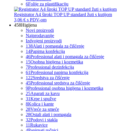
6
Folije za plastifikaciju
Registrator A4 široki TOP UP standard žuti s kutijom
3,06 €
s PDV-om
458
Higijena
Novi proizvodi
Najprodavanije
Izdvojeni proizvodi
138
Alati i pomagala za čišćenje
14
Papirna konfekcija
46
Professional alati i pomagala za čišćenje
15
Osobna higijena i kozmetika
7
Professional dezinfekcija
61
Professional papirna konfekcija
122
Sredstva za čišćenje
45
Professional sredstva za čišćenje
9
Professional osobna higijena i kozmetika
25
Aparati za kavu
31
Krpe i spužve
8
Kolica i kante
28
Vreće za smeće
28
Ostali alati i pomagala
32
Podovi i stakla
11
Rukavice
4
Papirnati ručnici