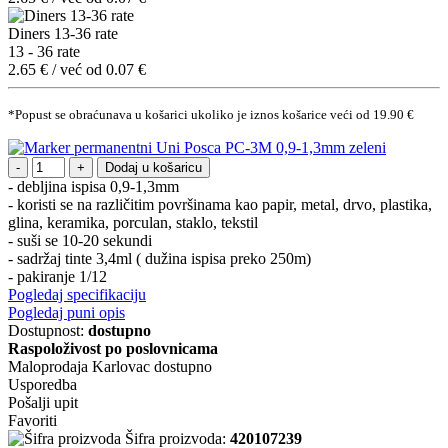
Diners 13-36 rate
13 - 36 rate
2.65 € / već od 0.07 €
*Popust se obraćunava u košarici ukoliko je iznos košarice veći od 19.90 €
Dodaj u košaricu
- debljina ispisa 0,9-1,3mm
- koristi se na različitim površinama kao papir, metal, drvo, plastika,
glina, keramika, porculan, staklo, tekstil
- suši se 10-20 sekundi
- sadržaj tinte 3,4ml ( dužina ispisa preko 250m)
- pakiranje 1/12
Pogledaj specifikaciju
Pogledaj puni opis
Dostupnost:
dostupno
Raspoloživost po poslovnicama
Maloprodaja Karlovac
dostupno
Usporedba
Pošalji upit
Favoriti
Šifra proizvoda:
420107239