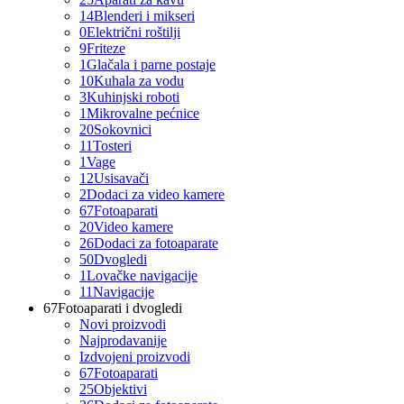
14
Blenderi i mikseri
0
Električni roštilji
9
Friteze
1
Glačala i parne postaje
10
Kuhala za vodu
3
Kuhinjski roboti
1
Mikrovalne pećnice
20
Sokovnici
11
Tosteri
1
Vage
12
Usisavači
2
Dodaci za video kamere
67
Fotoaparati
20
Video kamere
26
Dodaci za fotoaparate
50
Dvogledi
1
Lovačke navigacije
11
Navigacije
67
Fotoaparati i dvogledi
Novi proizvodi
Najprodavanije
Izdvojeni proizvodi
67
Fotoaparati
25
Objektivi