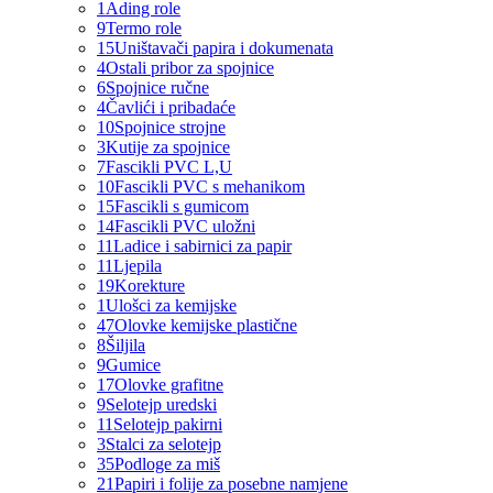
1
Ading role
9
Termo role
15
Uništavači papira i dokumenata
4
Ostali pribor za spojnice
6
Spojnice ručne
4
Čavlići i pribadaće
10
Spojnice strojne
3
Kutije za spojnice
7
Fascikli PVC L,U
10
Fascikli PVC s mehanikom
15
Fascikli s gumicom
14
Fascikli PVC uložni
11
Ladice i sabirnici za papir
11
Ljepila
19
Korekture
1
Ulošci za kemijske
47
Olovke kemijske plastične
8
Šiljila
9
Gumice
17
Olovke grafitne
9
Selotejp uredski
11
Selotejp pakirni
3
Stalci za selotejp
35
Podloge za miš
21
Papiri i folije za posebne namjene