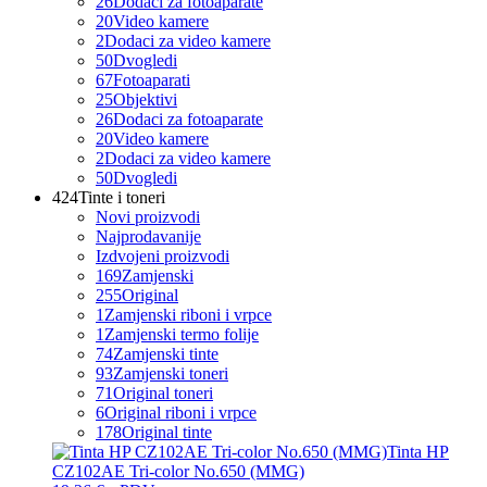
26
Dodaci za fotoaparate
20
Video kamere
2
Dodaci za video kamere
50
Dvogledi
67
Fotoaparati
25
Objektivi
26
Dodaci za fotoaparate
20
Video kamere
2
Dodaci za video kamere
50
Dvogledi
424
Tinte i toneri
Novi proizvodi
Najprodavanije
Izdvojeni proizvodi
169
Zamjenski
255
Original
1
Zamjenski riboni i vrpce
1
Zamjenski termo folije
74
Zamjenski tinte
93
Zamjenski toneri
71
Original toneri
6
Original riboni i vrpce
178
Original tinte
Tinta HP
CZ102AE Tri-color No.650 (MMG)