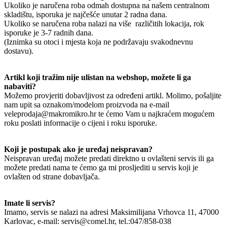
Ukoliko je naručena roba odmah dostupna na našem centralnom
skladištu, isporuka je najčešće unutar 2 radna dana.
Ukoliko se naručena roba nalazi na više različitih lokacija, rok
isporuke je 3-7 radnih dana.
(Iznimka su otoci i mjesta koja ne podržavaju svakodnevnu
dostavu).
Artikl koji tražim nije ulistan na webshop, možete li ga
nabaviti?
Možemo provjeriti dobavljivost za određeni artikl. Molimo, pošaljite
nam upit sa oznakom/modelom proizvoda na e-mail
veleprodaja@makromikro.hr te ćemo Vam u najkraćem mogućem
roku poslati informacije o cijeni i roku isporuke.
Koji je postupak ako je uređaj neispravan?
Neispravan uređaj možete predati direktno u ovlašteni servis ili ga
možete predati nama te ćemo ga mi prosljediti u servis koji je
ovlašten od strane dobavljača.
Imate li servis?
Imamo, servis se nalazi na adresi Maksimilijana Vrhovca 11, 47000
Karlovac, e-mail: servis@comel.hr, tel.:047/858-038