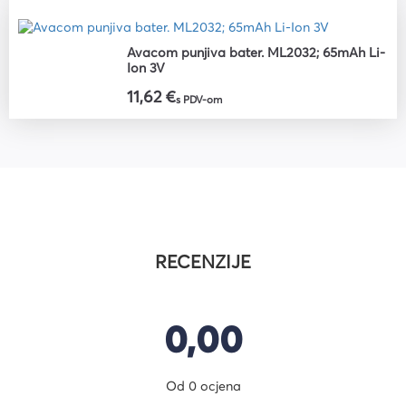
Avacom punjiva bater. ML2032; 65mAh Li-
Ion 3V
11,62 €
s PDV-om
RECENZIJE
0,00
Od 0 ocjena