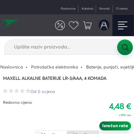
Poslovnice
Katalozi
Novosti
O nama
Naslovnica
Potrošačka elektronika
Baterije, punjači, svjetilj
MAXELL ALKALNE BATERIJE LR-3/AAA, 4 KOMADA
Od 0 ocjena
Redovna cijena:
4,48 €
s PDV-om
Izračun rata