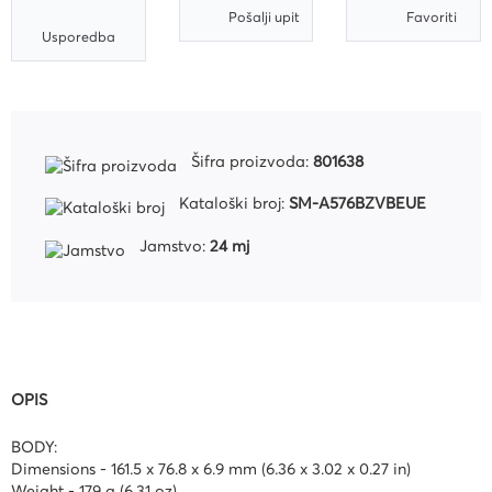
Pošalji upit
Favoriti
Usporedba
Šifra proizvoda:
801638
Kataloški broj:
SM-A576BZVBEUE
Jamstvo:
24 mj
OPIS
BODY:
Dimensions - 161.5 x 76.8 x 6.9 mm (6.36 x 3.02 x 0.27 in)
Weight - 179 g (6.31 oz)