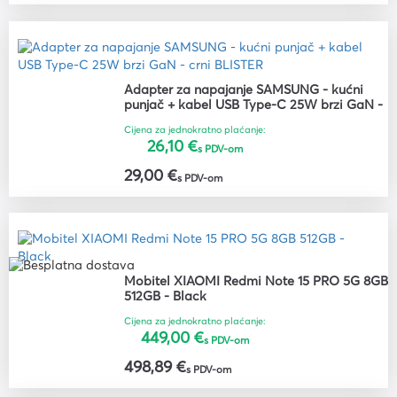
Adapter za napajanje SAMSUNG - kućni
punjač + kabel USB Type-C 25W brzi GaN -
crni BLISTER
Cijena za jednokratno plaćanje:
26,10 €
s PDV-om
29,00 €
s PDV-om
Mobitel XIAOMI Redmi Note 15 PRO 5G 8GB
512GB - Black
Cijena za jednokratno plaćanje:
449,00 €
s PDV-om
498,89 €
s PDV-om