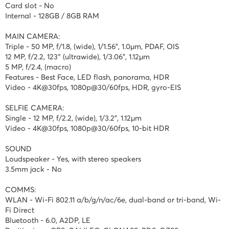
Card slot - No
Internal - 128GB / 8GB RAM
MAIN CAMERA:
Triple - 50 MP, f/1.8, (wide), 1/1.56", 1.0µm, PDAF, OIS
12 MP, f/2.2, 123° (ultrawide), 1/3.06", 1.12µm
5 MP, f/2.4, (macro)
Features - Best Face, LED flash, panorama, HDR
Video - 4K@30fps, 1080p@30/60fps, HDR, gyro-EIS
SELFIE CAMERA:
Single - 12 MP, f/2.2, (wide), 1/3.2", 1.12µm
Video - 4K@30fps, 1080p@30/60fps, 10-bit HDR
SOUND
Loudspeaker - Yes, with stereo speakers
3.5mm jack - No
COMMS:
WLAN - Wi-Fi 802.11 a/b/g/n/ac/6e, dual-band or tri-band, Wi-
Fi Direct
Bluetooth - 6.0, A2DP, LE