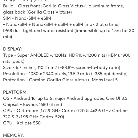
Build - Glass front (Gorilla Glass Victus+), aluminum frame,
glass back (Gorilla Glass Victus+)
SIM - Nano-SIM + eSIM
- Nano-SIM + Nano-SIM + eSIM + eSIM (max 2 at a time)
IP68 dust tight and water resistant (immersible up to 1.5m for 30
min)
DISPLAY:
Type - Super AMOLED+, 120Hz, HDR10+, 1200 nits (HBM), 1900
nits (peak)
Size - 6.7 inches, 110.2 cm2 (~88.8% screen-to-body ratio)
Resolution - 1080 x 2340 pixels, 19.5:9 ratio (~385 ppi density)
Protection - Corning Gorilla Glass Victus+, Mohs level 5
PLATFORM:
OS - Android 16, up to 6 major Android upgrades, One UI 8.5
Chipset - Exynos 1680 (4 nm)
CPU - Octa-core (1x2.9 GHz Cortex-720 & 4x2.6 GHz Cortex-
720 & 3x1.95 GHz Cortex-520)
GPU - Xclipse 550
MEMORY: