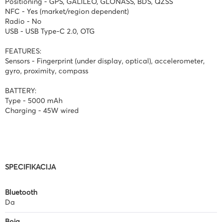
Positioning - GPS, GALILEO, GLONASS, BDS, QZSS
NFC - Yes (market/region dependent)
Radio - No
USB - USB Type-C 2.0, OTG
FEATURES:
Sensors - Fingerprint (under display, optical), accelerometer,
gyro, proximity, compass
BATTERY:
Type - 5000 mAh
Charging - 45W wired
SPECIFIKACIJA
Bluetooth
Da