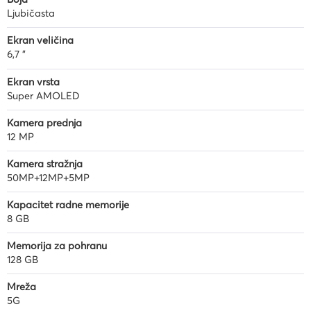
Boja
Ljubičasta
Ekran veličina
6,7 "
Ekran vrsta
Super AMOLED
Kamera prednja
12 MP
Kamera stražnja
50MP+12MP+5MP
Kapacitet radne memorije
8 GB
Memorija za pohranu
128 GB
Mreža
5G