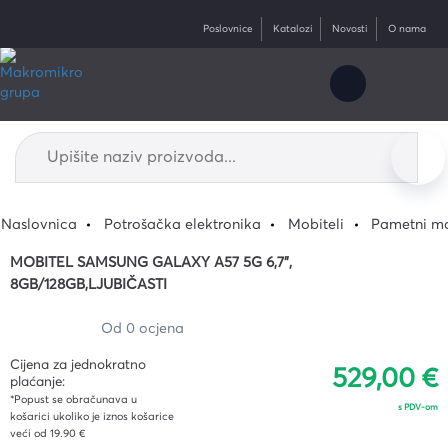
Poslovnice
Katalozi
Novosti
O nama
Naslovnica
Potrošačka elektronika
Mobiteli
Pametni mo
MOBITEL SAMSUNG GALAXY A57 5G 6,7",
8GB/128GB,LJUBIČASTI
Od 0 ocjena
Cijena za jednokratno
529,00 €
plaćanje:
*Popust se obračunava u
s PDV-om
košarici ukoliko je iznos košarice
veći od 19.90 €