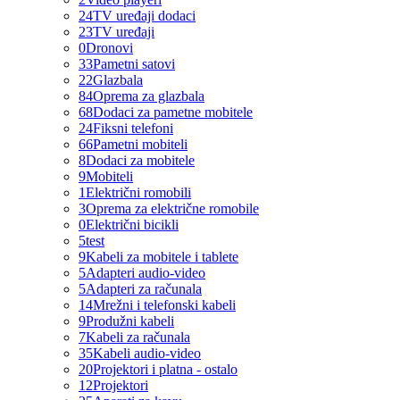
24
TV uređaji dodaci
23
TV uređaji
0
Dronovi
33
Pametni satovi
22
Glazbala
84
Oprema za glazbala
68
Dodaci za pametne mobitele
24
Fiksni telefoni
66
Pametni mobiteli
8
Dodaci za mobitele
9
Mobiteli
1
Električni romobili
3
Oprema za električne romobile
0
Električni bicikli
5
test
9
Kabeli za mobitele i tablete
5
Adapteri audio-video
5
Adapteri za računala
14
Mrežni i telefonski kabeli
9
Produžni kabeli
7
Kabeli za računala
35
Kabeli audio-video
20
Projektori i platna - ostalo
12
Projektori