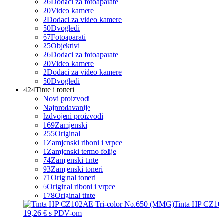
26
Dodaci za fotoaparate
20
Video kamere
2
Dodaci za video kamere
50
Dvogledi
67
Fotoaparati
25
Objektivi
26
Dodaci za fotoaparate
20
Video kamere
2
Dodaci za video kamere
50
Dvogledi
424
Tinte i toneri
Novi proizvodi
Najprodavanije
Izdvojeni proizvodi
169
Zamjenski
255
Original
1
Zamjenski riboni i vrpce
1
Zamjenski termo folije
74
Zamjenski tinte
93
Zamjenski toneri
71
Original toneri
6
Original riboni i vrpce
178
Original tinte
Tinta HP CZ1
19,26 €
s PDV-om