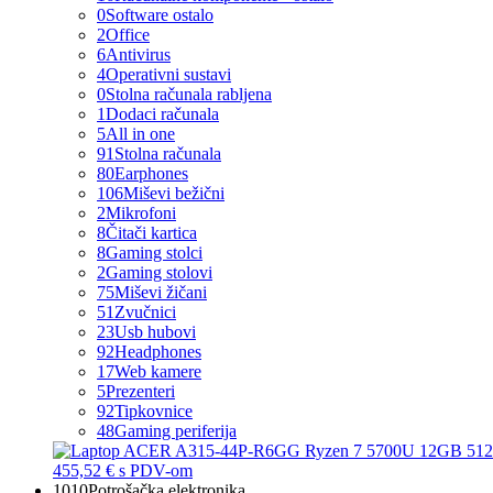
0
Software ostalo
2
Office
6
Antivirus
4
Operativni sustavi
0
Stolna računala rabljena
1
Dodaci računala
5
All in one
91
Stolna računala
80
Earphones
106
Miševi bežični
2
Mikrofoni
8
Čitači kartica
8
Gaming stolci
2
Gaming stolovi
75
Miševi žičani
51
Zvučnici
23
Usb hubovi
92
Headphones
17
Web kamere
5
Prezenteri
92
Tipkovnice
48
Gaming periferija
455,52 €
s PDV-om
1010
Potrošačka elektronika