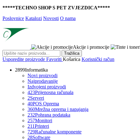
*****TECHNO SHOP S PET ZVJEZDICA*****
Poslovnice
Katalozi
Novosti
O nama
Akcije i promocije
Tražilica
Usporedite proizvode
Favoriti
Košarica
Korisnički račun
2899
Informatika
Novi proizvodi
Najprodavanije
Izdvojeni proizvodi
423
Prijenosna računala
2
Serveri
40
POS Oprema
360
Mrežna oprema i napajanja
232
Pohrana podataka
257
Monitori
211
Printeri
729
Računalne komponente
28
Software