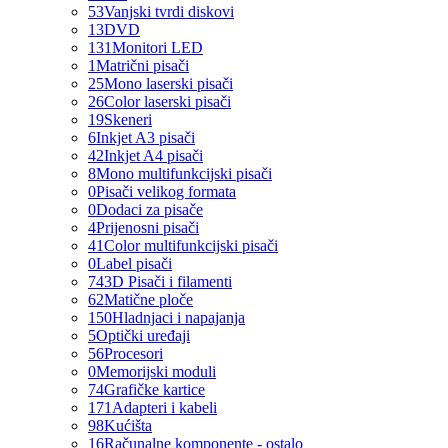
53
Vanjski tvrdi diskovi
13
DVD
131
Monitori LED
1
Matrični pisači
25
Mono laserski pisači
26
Color laserski pisači
19
Skeneri
6
Inkjet A3 pisači
42
Inkjet A4 pisači
8
Mono multifunkcijski pisači
0
Pisači velikog formata
0
Dodaci za pisače
4
Prijenosni pisači
41
Color multifunkcijski pisači
0
Label pisači
74
3D Pisači i filamenti
62
Matične ploče
150
Hladnjaci i napajanja
5
Optički uređaji
56
Procesori
0
Memorijski moduli
74
Grafičke kartice
171
Adapteri i kabeli
98
Kućišta
16
Računalne komponente - ostalo