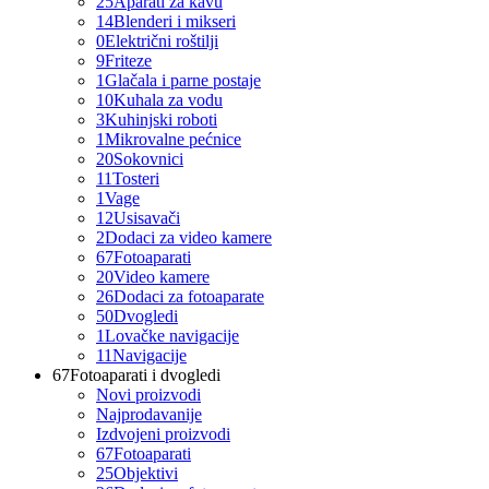
25
Aparati za kavu
14
Blenderi i mikseri
0
Električni roštilji
9
Friteze
1
Glačala i parne postaje
10
Kuhala za vodu
3
Kuhinjski roboti
1
Mikrovalne pećnice
20
Sokovnici
11
Tosteri
1
Vage
12
Usisavači
2
Dodaci za video kamere
67
Fotoaparati
20
Video kamere
26
Dodaci za fotoaparate
50
Dvogledi
1
Lovačke navigacije
11
Navigacije
67
Fotoaparati i dvogledi
Novi proizvodi
Najprodavanije
Izdvojeni proizvodi
67
Fotoaparati
25
Objektivi