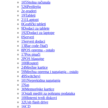
105
Stolna računala
526
Periferija
2
e-readeri
19
Tableti
211
Laptopi
0
Grafički tableti
9
Dodaci za tablete
192
Dodaci za laptope
0
Serveri
1
Serveri dodaci
13
Bar code čitači
8
POS oprema - ostalo
17
Pos pisači
2
POS blagajne
100
Routeri
24
Mrežne kartice
59
Mrežna oprema i napajanja - ostalo
49
Switchevi
101
Neprekidna napajanja
1
Nas
30
Memorijske kartice
1
Ostali mediji za pohranu podataka
100
Interni tvrdi diskovi
32
Usb flash drive
16
CD