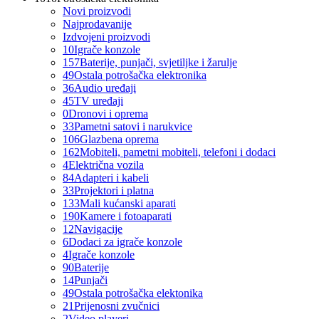
Novi proizvodi
Najprodavanije
Izdvojeni proizvodi
10
Igrače konzole
157
Baterije, punjači, svjetiljke i žarulje
49
Ostala potrošačka elektronika
36
Audio uređaji
45
TV uređaji
0
Dronovi i oprema
33
Pametni satovi i narukvice
106
Glazbena oprema
162
Mobiteli, pametni mobiteli, telefoni i dodaci
4
Električna vozila
84
Adapteri i kabeli
33
Projektori i platna
133
Mali kućanski aparati
190
Kamere i fotoaparati
12
Navigacije
6
Dodaci za igrače konzole
4
Igrače konzole
90
Baterije
14
Punjači
49
Ostala potrošačka elektonika
21
Prijenosni zvučnici
2
Video playeri