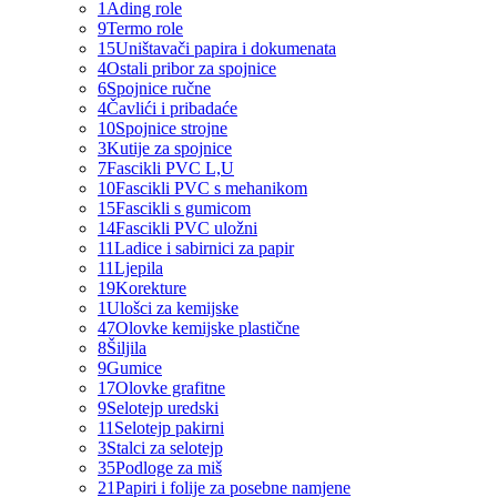
1
Ading role
9
Termo role
15
Uništavači papira i dokumenata
4
Ostali pribor za spojnice
6
Spojnice ručne
4
Čavlići i pribadaće
10
Spojnice strojne
3
Kutije za spojnice
7
Fascikli PVC L,U
10
Fascikli PVC s mehanikom
15
Fascikli s gumicom
14
Fascikli PVC uložni
11
Ladice i sabirnici za papir
11
Ljepila
19
Korekture
1
Ulošci za kemijske
47
Olovke kemijske plastične
8
Šiljila
9
Gumice
17
Olovke grafitne
9
Selotejp uredski
11
Selotejp pakirni
3
Stalci za selotejp
35
Podloge za miš
21
Papiri i folije za posebne namjene