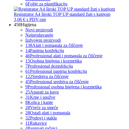
6
Folije za plastifikaciju
Registrator A4 široki TOP UP standard žuti s kutijom
3,06 €
s PDV-om
458
Higijena
Novi proizvodi
Najprodavanije
Izdvojeni proizvodi
138
Alati i pomagala za čišćenje
14
Papirna konfekcija
46
Professional alati i pomagala za čišćenje
15
Osobna higijena i kozmetika
7
Professional dezinfekcija
61
Professional papirna konfekcija
122
Sredstva za čišćenje
45
Professional sredstva za čišćenje
9
Professional osobna higijena i kozmetika
25
Aparati za kavu
31
Krpe i spužve
8
Kolica i kante
28
Vreće za smeće
28
Ostali alati i pomagala
32
Podovi i stakla
11
Rukavice
4
Papirnati ručnici