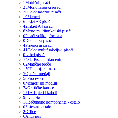
1
Matrični pisači
25
Mono laserski pisači
26
Color laserski pisači
19
Skeneri
6
Inkjet A3 pisači
42
Inkjet A4 pisači
8
Mono multifunkcijski pisači
0
Pisači velikog formata
0
Dodaci za pisače
4
Prijenosni pisači
41
Color multifunkcijski pisači
0
Label pisači
74
3D Pisači i filamenti
62
Matične ploče
150
Hladnjaci i napajanja
5
Optički uređaji
56
Procesori
0
Memorijski moduli
74
Grafičke kartice
171
Adapteri i kabeli
98
Kućišta
16
Računalne komponente - ostalo
0
Software ostalo
2
Office
6
Antivirus