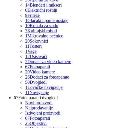
14
Blenderi i mikseri
0
Električni roštilji
9
Friteze
1
Glačala i parne postaje
10
Kuhala za vodu
3
Kuhinjski roboti
1
Mikrovalne pećnice
20
Sokovnici
11
Tosteri
1
Vage
12
Usisavači
2
Dodaci za video kamere
67
Fotoaparati
20
Video kamere
26
Dodaci za fotoaparate
50
Dvogledi
1
Lovačke navigacije
11
Navigacije
67
Fotoaparati i dvogledi
Novi proizvodi
Najprodavanije
Izdvojeni proizvodi
67
Fotoaparati
25
Objektivi