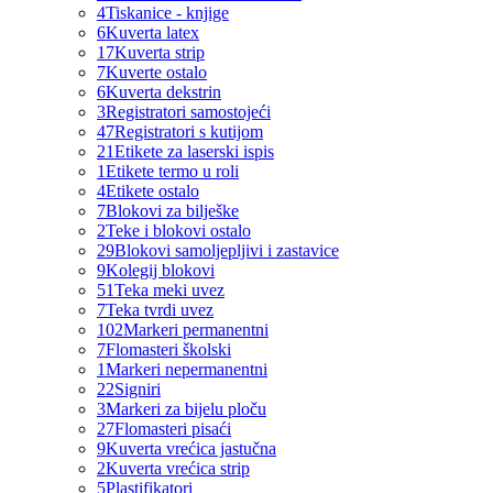
4
Tiskanice - knjige
6
Kuverta latex
17
Kuverta strip
7
Kuverte ostalo
6
Kuverta dekstrin
3
Registratori samostojeći
47
Registratori s kutijom
21
Etikete za laserski ispis
1
Etikete termo u roli
4
Etikete ostalo
7
Blokovi za bilješke
2
Teke i blokovi ostalo
29
Blokovi samoljepljivi i zastavice
9
Kolegij blokovi
51
Teka meki uvez
7
Teka tvrdi uvez
102
Markeri permanentni
7
Flomasteri školski
1
Markeri nepermanentni
22
Signiri
3
Markeri za bijelu ploču
27
Flomasteri pisaći
9
Kuverta vrećica jastučna
2
Kuverta vrećica strip
5
Plastifikatori