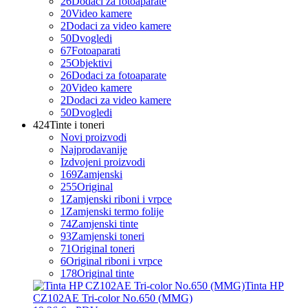
26
Dodaci za fotoaparate
20
Video kamere
2
Dodaci za video kamere
50
Dvogledi
67
Fotoaparati
25
Objektivi
26
Dodaci za fotoaparate
20
Video kamere
2
Dodaci za video kamere
50
Dvogledi
424
Tinte i toneri
Novi proizvodi
Najprodavanije
Izdvojeni proizvodi
169
Zamjenski
255
Original
1
Zamjenski riboni i vrpce
1
Zamjenski termo folije
74
Zamjenski tinte
93
Zamjenski toneri
71
Original toneri
6
Original riboni i vrpce
178
Original tinte
Tinta HP
CZ102AE Tri-color No.650 (MMG)