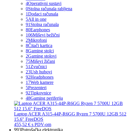
4
Operativni sustavi
0
Stolna računala rabljena
1
Dodaci računala
5
All in one
91
Stolna računala
80
Earphones
106
Miševi bežični
2
Mikrofoni
8
Čitači kartica
8
Gaming stolci
2
Gaming stolovi
75
Miševi žičani
51
Zvučnici
23
Usb hubovi
92
Headphones
17
Web kamere
5
Prezenteri
92
Tipkovnice
48
Gaming periferija
Laptop ACER A315-44P-R6GG Ryzen 7 5700U 12GB 512
15.6" FreeDOS
455,52 €
s PDV-om
993
Potrošačka elektronika