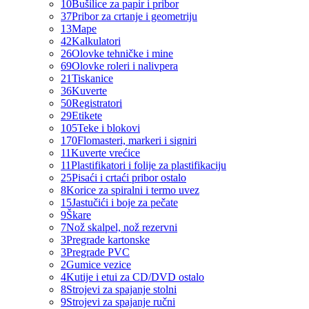
10
Bušilice za papir i pribor
37
Pribor za crtanje i geometriju
13
Mape
42
Kalkulatori
26
Olovke tehničke i mine
69
Olovke roleri i nalivpera
21
Tiskanice
36
Kuverte
50
Registratori
29
Etikete
105
Teke i blokovi
170
Flomasteri, markeri i signiri
11
Kuverte vrećice
11
Plastifikatori i folije za plastifikaciju
25
Pisaći i crtaći pribor ostalo
8
Korice za spiralni i termo uvez
15
Jastučići i boje za pečate
9
Škare
7
Nož skalpel, nož rezervni
3
Pregrade kartonske
3
Pregrade PVC
2
Gumice vezice
4
Kutije i etui za CD/DVD ostalo
8
Strojevi za spajanje stolni
9
Strojevi za spajanje ručni