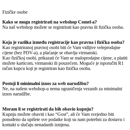
Fizičke osobe
Kako se mogu registrirati na webshop Comel-a?
Na naš webshop možete se registrirati kao pravna ili fizička osoba.
Koja je razlika između registracije kao pravna i fizička osoba?
Kao registriranoj pravnoj osobi biti će Vam vidljive veleprodajne
cijene (bez PDV-a), a plaćanje se obavlja virmanski.
Kao fizičkoj osobi, prikazati će Vam se maloprodajne cijene, a platiti
možete karticom, virmanski ili pouzećem. Moguće je isporučiti R1
račun kupcu koji je registriran kao fizička osoba.
Postoji li minimalni iznos za web narudžbu?
Ne, na našem webshop-u nema ograničenja vezanih za minimalni
iznos narudžbe.
Moram li se registrirati da bih obavio kupnju?
Kupnju možete obaviti i kao “Gost”, ali će Vam svejedno biti
ponuđeno da upišete sve podatke koji su nam potrebni za dostavu i
kontakt u slučaju nenadanih izmjena.