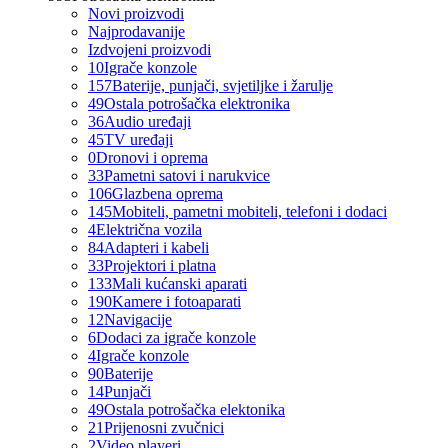
Novi proizvodi
Najprodavanije
Izdvojeni proizvodi
10
Igrače konzole
157
Baterije, punjači, svjetiljke i žarulje
49
Ostala potrošačka elektronika
36
Audio uređaji
45
TV uređaji
0
Dronovi i oprema
33
Pametni satovi i narukvice
106
Glazbena oprema
145
Mobiteli, pametni mobiteli, telefoni i dodaci
4
Električna vozila
84
Adapteri i kabeli
33
Projektori i platna
133
Mali kućanski aparati
190
Kamere i fotoaparati
12
Navigacije
6
Dodaci za igrače konzole
4
Igrače konzole
90
Baterije
14
Punjači
49
Ostala potrošačka elektonika
21
Prijenosni zvučnici
2
Video playeri