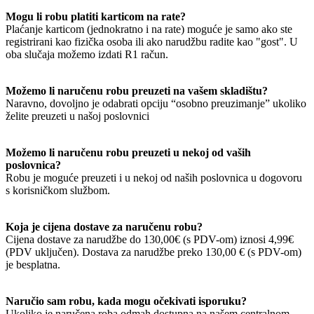
Mogu li robu platiti karticom na rate?
Plaćanje karticom (jednokratno i na rate) moguće je samo ako ste
registrirani kao fizička osoba ili ako narudžbu radite kao "gost". U
oba slučaja možemo izdati R1 račun.
Možemo li naručenu robu preuzeti na vašem skladištu?
Naravno, dovoljno je odabrati opciju “osobno preuzimanje” ukoliko
želite preuzeti u našoj poslovnici
Možemo li naručenu robu preuzeti u nekoj od vaših
poslovnica?
Robu je moguće preuzeti i u nekoj od naših poslovnica u dogovoru
s korisničkom službom.
Koja je cijena dostave za naručenu robu?
Cijena dostave za narudžbe do 130,00€ (s PDV-om) iznosi 4,99€
(PDV uključen). Dostava za narudžbe preko 130,00 € (s PDV-om)
je besplatna.
Naručio sam robu, kada mogu očekivati isporuku?
Ukoliko je naručena roba odmah dostupna na našem centralnom