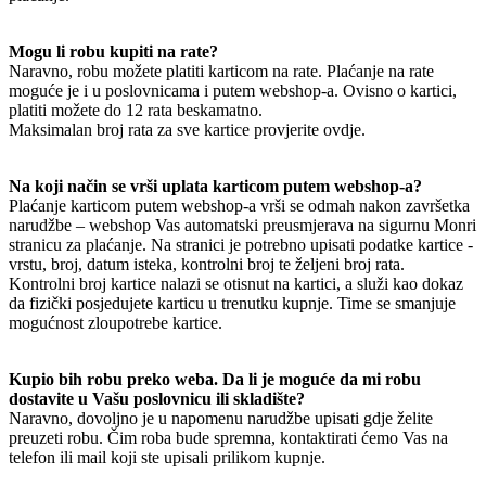
Mogu li robu kupiti na rate?
Naravno, robu možete platiti karticom na rate. Plaćanje na rate
moguće je i u poslovnicama i putem webshop-a. Ovisno o kartici,
platiti možete do 12 rata beskamatno.
Maksimalan broj rata za sve kartice provjerite ovdje.
Na koji način se vrši uplata karticom putem webshop-a?
Plaćanje karticom putem webshop-a vrši se odmah nakon završetka
narudžbe – webshop Vas automatski preusmjerava na sigurnu Monri
stranicu za plaćanje. Na stranici je potrebno upisati podatke kartice -
vrstu, broj, datum isteka, kontrolni broj te željeni broj rata.
Kontrolni broj kartice nalazi se otisnut na kartici, a služi kao dokaz
da fizički posjedujete karticu u trenutku kupnje. Time se smanjuje
mogućnost zloupotrebe kartice.
Kupio bih robu preko weba. Da li je moguće da mi robu
dostavite u Vašu poslovnicu ili skladište?
Naravno, dovoljno je u napomenu narudžbe upisati gdje želite
preuzeti robu. Čim roba bude spremna, kontaktirati ćemo Vas na
telefon ili mail koji ste upisali prilikom kupnje.