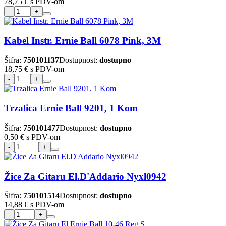
78,75 €
s PDV-om
Kabel Instr. Ernie Ball 6078 Pink, 3M
Šifra:
750101137
Dostupnost:
dostupno
18,75 €
s PDV-om
Trzalica Ernie Ball 9201, 1 Kom
Šifra:
750101477
Dostupnost:
dostupno
0,50 €
s PDV-om
Žice Za Gitaru El.D'Addario Nyxl0942
Šifra:
750101514
Dostupnost:
dostupno
14,88 €
s PDV-om