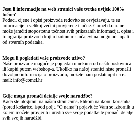
Jesu li informacije na web stranici vaše tvrtke uvijek 100%
točne?
Podaci, cijene i opisi proizvoda redovito se osvježavaju, te su
informacije u velikoj većini provjerene i točne. Comel d.o.o. ne
može jamčiti stopostotnu točnost svih prikazanih informacija, opisa i
fotografija proizvoda koji u iznimnim slučajevima mogu odstupati
od stvarnih podataka.
Mogu li pogledati vaše proizvode uživo?
Naše proizvode moguće je pogledati u nekima od naših poslovnica
ili kupiti putem webshop-a. Ukoliko na našoj stranici niste pronašli
dovoljno informacija o proizvodu, možete nam poslati upit na e-
mail: info@comel.hr
Gdje mogu pronaći detalje svoje narudžbe?
Kada ste ulogirani na našim stranicama, klikom na ikonu korisnika
(pored košarice, ispod polja “O nama”) pojavit će Vam se izbornik u
kojem možete provjeriti i urediti sve svoje podatke te pronaći detalje
svih svojih narudžbi.