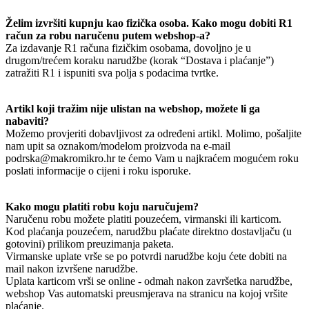
Želim izvršiti kupnju kao fizička osoba. Kako mogu dobiti R1
račun za robu naručenu putem webshop-a?
Za izdavanje R1 računa fizičkim osobama, dovoljno je u
drugom/trećem koraku narudžbe (korak “Dostava i plaćanje”)
zatražiti R1 i ispuniti sva polja s podacima tvrtke.
Artikl koji tražim nije ulistan na webshop, možete li ga
nabaviti?
Možemo provjeriti dobavljivost za određeni artikl. Molimo, pošaljite
nam upit sa oznakom/modelom proizvoda na e-mail
podrska@makromikro.hr te ćemo Vam u najkraćem mogućem roku
poslati informacije o cijeni i roku isporuke.
Kako mogu platiti robu koju naručujem?
Naručenu robu možete platiti pouzećem, virmanski ili karticom.
Kod plaćanja pouzećem, narudžbu plaćate direktno dostavljaču (u
gotovini) prilikom preuzimanja paketa.
Virmanske uplate vrše se po potvrdi narudžbe koju ćete dobiti na
mail nakon izvršene narudžbe.
Uplata karticom vrši se online - odmah nakon završetka narudžbe,
webshop Vas automatski preusmjerava na stranicu na kojoj vršite
plaćanje.