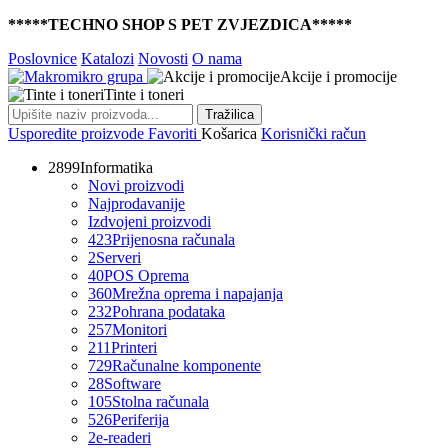
*****TECHNO SHOP S PET ZVJEZDICA*****
Poslovnice
Katalozi
Novosti
O nama
Akcije i promocije
Tinte i toneri
Tražilica
Usporedite proizvode
Favoriti
Košarica
Korisnički račun
2899
Informatika
Novi proizvodi
Najprodavanije
Izdvojeni proizvodi
423
Prijenosna računala
2
Serveri
40
POS Oprema
360
Mrežna oprema i napajanja
232
Pohrana podataka
257
Monitori
211
Printeri
729
Računalne komponente
28
Software
105
Stolna računala
526
Periferija
2
e-readeri