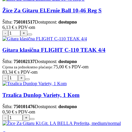
Žice Za Gitaru El.Ernie Ball 10-46 Reg S
Šifra:
750101517
Dostupnost:
dostupno
6,13 €
s PDV-om
Gitara klasična FLIGHT C-110 TEAK 4/4
Šifra:
750102137
Dostupnost:
dostupno
75,00 €
s PDV-om
Cijena za jednokratno plaćanje:
83,34 €
s PDV-om
Trzalica Dunlop Variety, 1 Kom
Šifra:
750101476
Dostupnost:
dostupno
0,50 €
s PDV-om