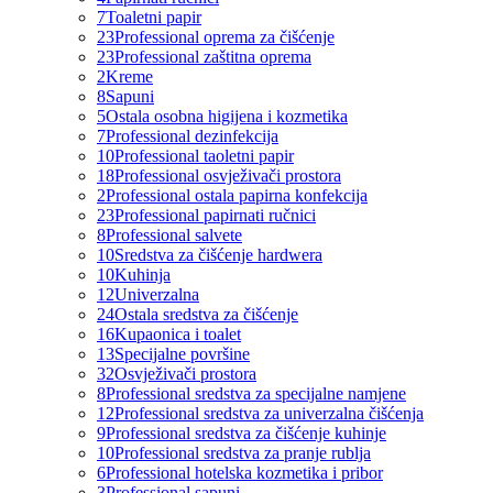
7
Toaletni papir
23
Professional oprema za čišćenje
23
Professional zaštitna oprema
2
Kreme
8
Sapuni
5
Ostala osobna higijena i kozmetika
7
Professional dezinfekcija
10
Professional taoletni papir
18
Professional osvježivači prostora
2
Professional ostala papirna konfekcija
23
Professional papirnati ručnici
8
Professional salvete
10
Sredstva za čišćenje hardwera
10
Kuhinja
12
Univerzalna
24
Ostala sredstva za čišćenje
16
Kupaonica i toalet
13
Specijalne površine
32
Osvježivači prostora
8
Professional sredstva za specijalne namjene
12
Professional sredstva za univerzalna čišćenja
9
Professional sredstva za čišćenje kuhinje
10
Professional sredstva za pranje rublja
6
Professional hotelska kozmetika i pribor
3
Professional sapuni