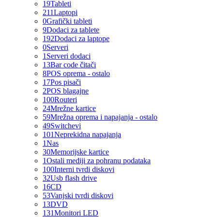
19
Tableti
211
Laptopi
0
Grafički tableti
9
Dodaci za tablete
192
Dodaci za laptope
0
Serveri
1
Serveri dodaci
13
Bar code čitači
8
POS oprema - ostalo
17
Pos pisači
2
POS blagajne
100
Routeri
24
Mrežne kartice
59
Mrežna oprema i napajanja - ostalo
49
Switchevi
101
Neprekidna napajanja
1
Nas
30
Memorijske kartice
1
Ostali mediji za pohranu podataka
100
Interni tvrdi diskovi
32
Usb flash drive
16
CD
53
Vanjski tvrdi diskovi
13
DVD
131
Monitori LED