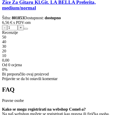
Žice Za Gitaru Kl.Git. LA BELLA Preferita,
medium/normal
Šifra:
801853
Dostupnost:
dostupno
6,56 €
s PDV-om
Recenzije
5
0
4
0
3
0
2
0
1
0
0,00
Od 0 ocjena
0%
Bi preporučilo ovaj proizvod
Prijavite se da bi ostavili komentar
FAQ
Pravne osobe
Kako se mogu registrirati na webshop Comel-a?
Na naš webshop možete se registrirati kao pravna ili fizička osoba.