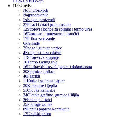
19,26 €
s PDV-om
1123
Uredski
Novi proizvodi
Najprodavanije
Izdvojeni proizvodi
27
Pisaći i crtaći pribor ostalo
12
Strojevi i korice za spiralni i termo uvez
16
Datumari, numeratori i jastučići
17
Pribor za rezanje
6
Pregrade
2
Špage i gumice vezice
4
Kutije i etui za cd/dvd
17
Strojevi za spajanje
10
Termo i ading role
16
Uništavači i rezači papira i dokumenata
29
Spojnice i pribor
46
Fascikli
11
Kutije i stalci za papire
30
Korekture i ljepila
51
Olovke kemijske
34
Olovke grafitne, gumice i šiljila
26
Selotejp i stalci
35
Podloge za miš
89
Papir i papirna konfekcija
12
Uredski pribor