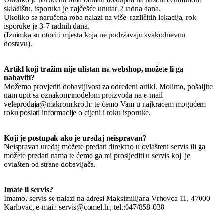
skladištu, isporuka je najčešće unutar 2 radna dana.
Ukoliko se naručena roba nalazi na više različitih lokacija, rok
isporuke je 3-7 radnih dana.
(Iznimka su otoci i mjesta koja ne podržavaju svakodnevnu
dostavu).
Artikl koji tražim nije ulistan na webshop, možete li ga
nabaviti?
Možemo provjeriti dobavljivost za određeni artikl. Molimo, pošaljite
nam upit sa oznakom/modelom proizvoda na e-mail
veleprodaja@makromikro.hr te ćemo Vam u najkraćem mogućem
roku poslati informacije o cijeni i roku isporuke.
Koji je postupak ako je uređaj neispravan?
Neispravan uređaj možete predati direktno u ovlašteni servis ili ga
možete predati nama te ćemo ga mi prosljediti u servis koji je
ovlašten od strane dobavljača.
Imate li servis?
Imamo, servis se nalazi na adresi Maksimilijana Vrhovca 11, 47000
Karlovac, e-mail: servis@comel.hr, tel.:047/858-038