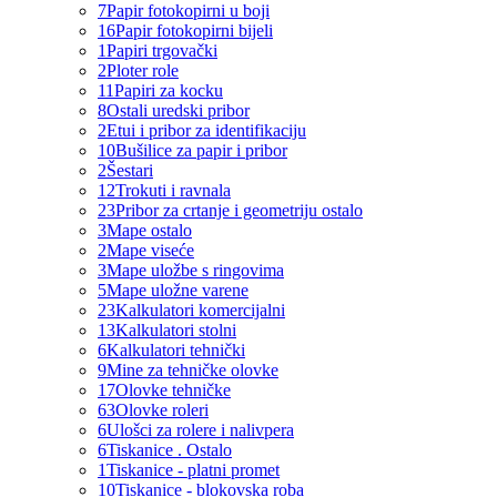
7
Papir fotokopirni u boji
16
Papir fotokopirni bijeli
1
Papiri trgovački
2
Ploter role
11
Papiri za kocku
8
Ostali uredski pribor
2
Etui i pribor za identifikaciju
10
Bušilice za papir i pribor
2
Šestari
12
Trokuti i ravnala
23
Pribor za crtanje i geometriju ostalo
3
Mape ostalo
2
Mape viseće
3
Mape uložbe s ringovima
5
Mape uložne varene
23
Kalkulatori komercijalni
13
Kalkulatori stolni
6
Kalkulatori tehnički
9
Mine za tehničke olovke
17
Olovke tehničke
63
Olovke roleri
6
Ulošci za rolere i nalivpera
6
Tiskanice . Ostalo
1
Tiskanice - platni promet
10
Tiskanice - blokovska roba