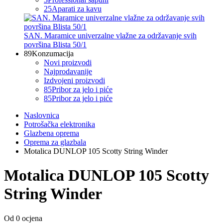
25
Aparati za kavu
SAN. Maramice univerzalne vlažne za održavanje svih
površina Blista 50/1
89
Konzumacija
Novi proizvodi
Najprodavanije
Izdvojeni proizvodi
85
Pribor za jelo i piće
85
Pribor za jelo i piće
Naslovnica
Potrošačka elektronika
Glazbena oprema
Oprema za glazbala
Motalica DUNLOP 105 Scotty String Winder
Motalica DUNLOP 105 Scotty
String Winder
Od 0 ocjena