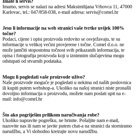
Imate li servis?
Imamo, servis se nalazi na adresi Maksimilijana Vrhovca 11, 47000
Karlovac, tel.: 047/858-038, e-mail adresa: servis@comel.hr
Jesu li informacije na web stranici vaše tvrtke uvijek 100%
točne?
Podaci, cijene i opisi proizvoda redovito se osvježavaju, te su
informacije u velikoj većini provjerene i točne. Comel d.o.o. ne
može jamčiti stopostotnu točnost svih prikazanih informacija, te
opisa i fotografija proizvoda koji u iznimnim slučajevima mogu
odstupati od stvarnih podataka.
Mogu li pogledati vaše proizvode uživo?
Naše proizvode moguće je pogledati u nekima od naših poslovnica
ili kupiti putem webshop-a. Ukoliko na našoj stranici niste pronašli
dovoljno informacija o proizvodu, možete nam poslati upit na e-
mail: info@comel.hr
Što ako pogriješim prilikom naručivanja robe?
Ukoliko napravite pogrešku, ne brinite. Pošaljite nam e-mail,
nazovite nas ili nam se javite putem chat-a na stranici da storniramo
narudžbu, a Vi slobodno kreirajte novu narudžbu.