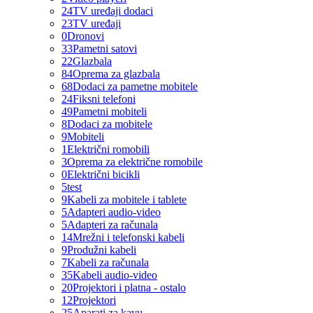
24
TV uređaji dodaci
23
TV uređaji
0
Dronovi
33
Pametni satovi
22
Glazbala
84
Oprema za glazbala
68
Dodaci za pametne mobitele
24
Fiksni telefoni
49
Pametni mobiteli
8
Dodaci za mobitele
9
Mobiteli
1
Električni romobili
3
Oprema za električne romobile
0
Električni bicikli
5
test
9
Kabeli za mobitele i tablete
5
Adapteri audio-video
5
Adapteri za računala
14
Mrežni i telefonski kabeli
9
Produžni kabeli
7
Kabeli za računala
35
Kabeli audio-video
20
Projektori i platna - ostalo
12
Projektori
25
Aparati za kavu