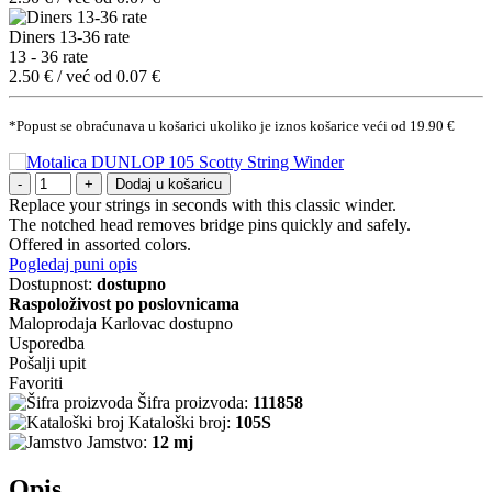
Diners 13-36 rate
13 - 36 rate
2.50 € / već od 0.07 €
*Popust se obraćunava u košarici ukoliko je iznos košarice veći od 19.90 €
Dodaj u košaricu
Replace your strings in seconds with this classic winder.
The notched head removes bridge pins quickly and safely.
Offered in assorted colors.
Pogledaj puni opis
Dostupnost:
dostupno
Raspoloživost po poslovnicama
Maloprodaja Karlovac
dostupno
Usporedba
Pošalji upit
Favoriti
Šifra proizvoda:
111858
Kataloški broj:
105S
Jamstvo:
12 mj
Opis