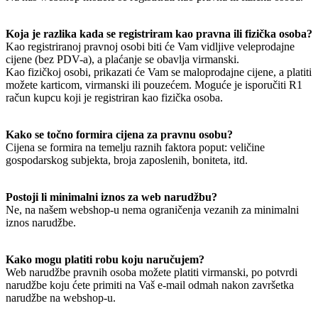
Koja je razlika kada se registriram kao pravna ili fizička osoba?
Kao registriranoj pravnoj osobi biti će Vam vidljive veleprodajne
cijene (bez PDV-a), a plaćanje se obavlja virmanski.
Kao fizičkoj osobi, prikazati će Vam se maloprodajne cijene, a platiti
možete karticom, virmanski ili pouzećem. Moguće je isporučiti R1
račun kupcu koji je registriran kao fizička osoba.
Kako se točno formira cijena za pravnu osobu?
Cijena se formira na temelju raznih faktora poput: veličine
gospodarskog subjekta, broja zaposlenih, boniteta, itd.
Postoji li minimalni iznos za web narudžbu?
Ne, na našem webshop-u nema ograničenja vezanih za minimalni
iznos narudžbe.
Kako mogu platiti robu koju naručujem?
Web narudžbe pravnih osoba možete platiti virmanski, po potvrdi
narudžbe koju ćete primiti na Vaš e-mail odmah nakon završetka
narudžbe na webshop-u.