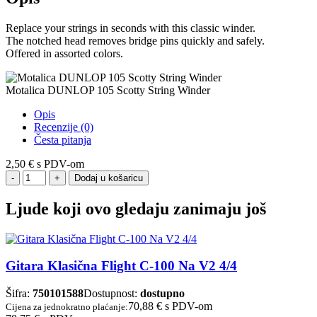
Replace your strings in seconds with this classic winder.
The notched head removes bridge pins quickly and safely.
Offered in assorted colors.
Motalica DUNLOP 105 Scotty String Winder
Opis
Recenzije (0)
Česta pitanja
2,50 €
s PDV-om
Dodaj u košaricu
Ljude koji ovo gledaju zanimaju još
Gitara Klasična Flight C-100 Na V2 4/4
Šifra:
750101588
Dostupnost:
dostupno
70,88 €
s PDV-om
Cijena za jednokratno plaćanje: