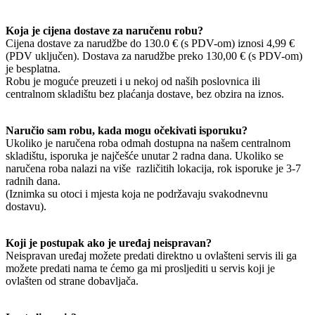
Koja je cijena dostave za naručenu robu?
Cijena dostave za narudžbe do 130.0 € (s PDV-om) iznosi 4,99 €
(PDV uključen). Dostava za narudžbe preko 130,00 € (s PDV-om)
je besplatna.
Robu je moguće preuzeti i u nekoj od naših poslovnica ili
centralnom skladištu bez plaćanja dostave, bez obzira na iznos.
Naručio sam robu, kada mogu očekivati isporuku?
Ukoliko je naručena roba odmah dostupna na našem centralnom
skladištu, isporuka je najčešće unutar 2 radna dana. Ukoliko se
naručena roba nalazi na više različitih lokacija, rok isporuke je 3-7
radnih dana.
(Iznimka su otoci i mjesta koja ne podržavaju svakodnevnu
dostavu).
Koji je postupak ako je uređaj neispravan?
Neispravan uređaj možete predati direktno u ovlašteni servis ili ga
možete predati nama te ćemo ga mi prosljediti u servis koji je
ovlašten od strane dobavljača.