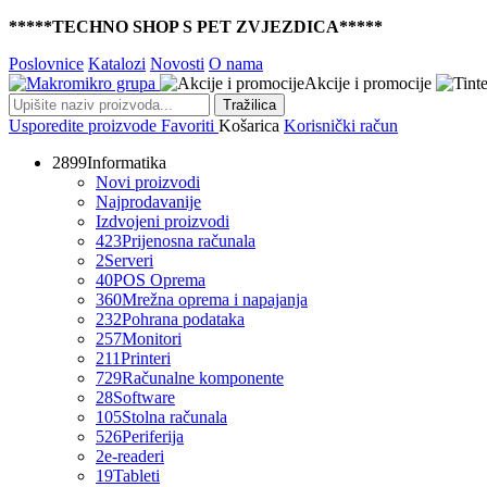
*****TECHNO SHOP S PET ZVJEZDICA*****
Poslovnice
Katalozi
Novosti
O nama
Akcije i promocije
Tražilica
Usporedite proizvode
Favoriti
Košarica
Korisnički račun
2899
Informatika
Novi proizvodi
Najprodavanije
Izdvojeni proizvodi
423
Prijenosna računala
2
Serveri
40
POS Oprema
360
Mrežna oprema i napajanja
232
Pohrana podataka
257
Monitori
211
Printeri
729
Računalne komponente
28
Software
105
Stolna računala
526
Periferija
2
e-readeri
19
Tableti