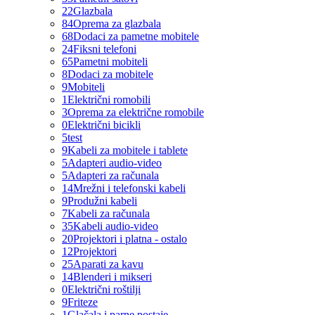
22
Glazbala
84
Oprema za glazbala
68
Dodaci za pametne mobitele
24
Fiksni telefoni
65
Pametni mobiteli
8
Dodaci za mobitele
9
Mobiteli
1
Električni romobili
3
Oprema za električne romobile
0
Električni bicikli
5
test
9
Kabeli za mobitele i tablete
5
Adapteri audio-video
5
Adapteri za računala
14
Mrežni i telefonski kabeli
9
Produžni kabeli
7
Kabeli za računala
35
Kabeli audio-video
20
Projektori i platna - ostalo
12
Projektori
25
Aparati za kavu
14
Blenderi i mikseri
0
Električni roštilji
9
Friteze
1
Glačala i parne postaje