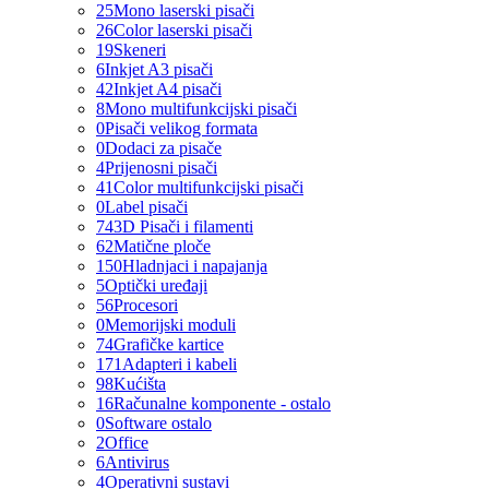
25
Mono laserski pisači
26
Color laserski pisači
19
Skeneri
6
Inkjet A3 pisači
42
Inkjet A4 pisači
8
Mono multifunkcijski pisači
0
Pisači velikog formata
0
Dodaci za pisače
4
Prijenosni pisači
41
Color multifunkcijski pisači
0
Label pisači
74
3D Pisači i filamenti
62
Matične ploče
150
Hladnjaci i napajanja
5
Optički uređaji
56
Procesori
0
Memorijski moduli
74
Grafičke kartice
171
Adapteri i kabeli
98
Kućišta
16
Računalne komponente - ostalo
0
Software ostalo
2
Office
6
Antivirus
4
Operativni sustavi