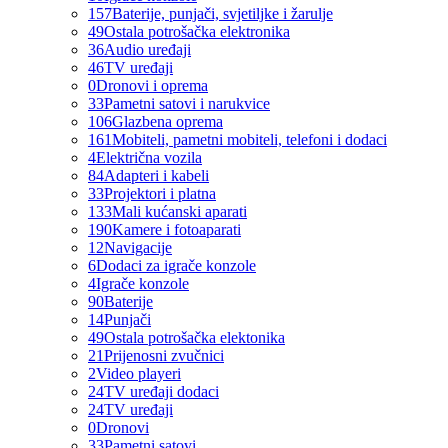
157
Baterije, punjači, svjetiljke i žarulje
49
Ostala potrošačka elektronika
36
Audio uređaji
46
TV uređaji
0
Dronovi i oprema
33
Pametni satovi i narukvice
106
Glazbena oprema
161
Mobiteli, pametni mobiteli, telefoni i dodaci
4
Električna vozila
84
Adapteri i kabeli
33
Projektori i platna
133
Mali kućanski aparati
190
Kamere i fotoaparati
12
Navigacije
6
Dodaci za igrače konzole
4
Igrače konzole
90
Baterije
14
Punjači
49
Ostala potrošačka elektonika
21
Prijenosni zvučnici
2
Video playeri
24
TV uređaji dodaci
24
TV uređaji
0
Dronovi
33
Pametni satovi