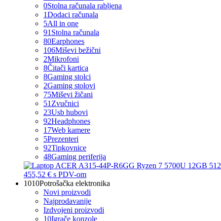
0
Stolna računala rabljena
1
Dodaci računala
5
All in one
91
Stolna računala
80
Earphones
106
Miševi bežični
2
Mikrofoni
8
Čitači kartica
8
Gaming stolci
2
Gaming stolovi
75
Miševi žičani
51
Zvučnici
23
Usb hubovi
92
Headphones
17
Web kamere
5
Prezenteri
92
Tipkovnice
48
Gaming periferija
455,52 €
s PDV-om
1010
Potrošačka elektronika
Novi proizvodi
Najprodavanije
Izdvojeni proizvodi
10
Igrače konzole