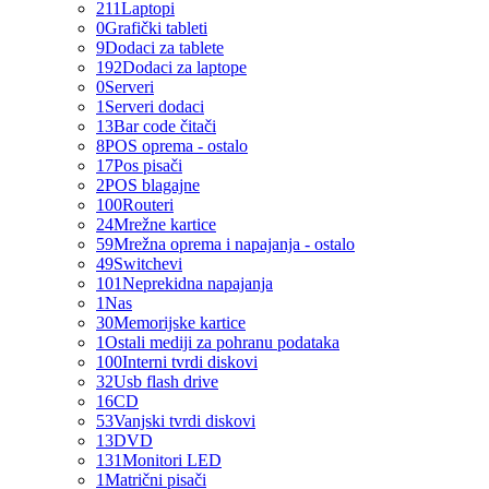
211
Laptopi
0
Grafički tableti
9
Dodaci za tablete
192
Dodaci za laptope
0
Serveri
1
Serveri dodaci
13
Bar code čitači
8
POS oprema - ostalo
17
Pos pisači
2
POS blagajne
100
Routeri
24
Mrežne kartice
59
Mrežna oprema i napajanja - ostalo
49
Switchevi
101
Neprekidna napajanja
1
Nas
30
Memorijske kartice
1
Ostali mediji za pohranu podataka
100
Interni tvrdi diskovi
32
Usb flash drive
16
CD
53
Vanjski tvrdi diskovi
13
DVD
131
Monitori LED
1
Matrični pisači