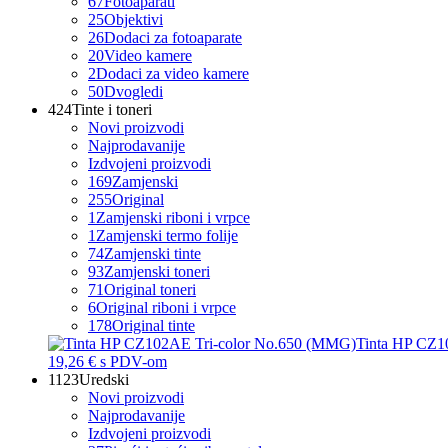
67
Fotoaparati
25
Objektivi
26
Dodaci za fotoaparate
20
Video kamere
2
Dodaci za video kamere
50
Dvogledi
424
Tinte i toneri
Novi proizvodi
Najprodavanije
Izdvojeni proizvodi
169
Zamjenski
255
Original
1
Zamjenski riboni i vrpce
1
Zamjenski termo folije
74
Zamjenski tinte
93
Zamjenski toneri
71
Original toneri
6
Original riboni i vrpce
178
Original tinte
Tinta HP CZ1
19,26 €
s PDV-om
1123
Uredski
Novi proizvodi
Najprodavanije
Izdvojeni proizvodi