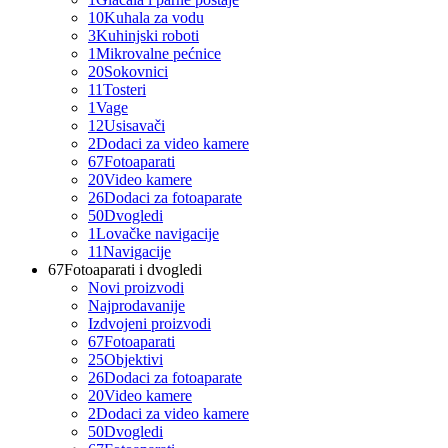
10
Kuhala za vodu
3
Kuhinjski roboti
1
Mikrovalne pećnice
20
Sokovnici
11
Tosteri
1
Vage
12
Usisavači
2
Dodaci za video kamere
67
Fotoaparati
20
Video kamere
26
Dodaci za fotoaparate
50
Dvogledi
1
Lovačke navigacije
11
Navigacije
67
Fotoaparati i dvogledi
Novi proizvodi
Najprodavanije
Izdvojeni proizvodi
67
Fotoaparati
25
Objektivi
26
Dodaci za fotoaparate
20
Video kamere
2
Dodaci za video kamere
50
Dvogledi