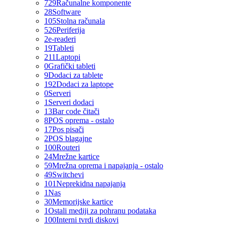
729
Računalne komponente
28
Software
105
Stolna računala
526
Periferija
2
e-readeri
19
Tableti
211
Laptopi
0
Grafički tableti
9
Dodaci za tablete
192
Dodaci za laptope
0
Serveri
1
Serveri dodaci
13
Bar code čitači
8
POS oprema - ostalo
17
Pos pisači
2
POS blagajne
100
Routeri
24
Mrežne kartice
59
Mrežna oprema i napajanja - ostalo
49
Switchevi
101
Neprekidna napajanja
1
Nas
30
Memorijske kartice
1
Ostali mediji za pohranu podataka
100
Interni tvrdi diskovi