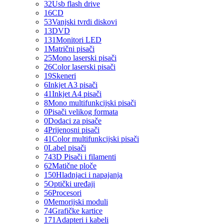
32
Usb flash drive
16
CD
53
Vanjski tvrdi diskovi
13
DVD
131
Monitori LED
1
Matrični pisači
25
Mono laserski pisači
26
Color laserski pisači
19
Skeneri
6
Inkjet A3 pisači
41
Inkjet A4 pisači
8
Mono multifunkcijski pisači
0
Pisači velikog formata
0
Dodaci za pisače
4
Prijenosni pisači
41
Color multifunkcijski pisači
0
Label pisači
74
3D Pisači i filamenti
62
Matične ploče
150
Hladnjaci i napajanja
5
Optički uređaji
56
Procesori
0
Memorijski moduli
74
Grafičke kartice
171
Adapteri i kabeli