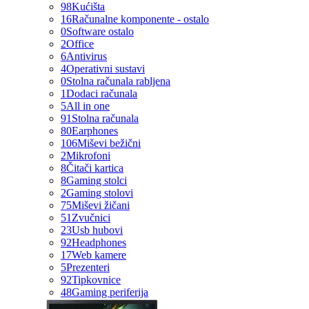
98
Kućišta
16
Računalne komponente - ostalo
0
Software ostalo
2
Office
6
Antivirus
4
Operativni sustavi
0
Stolna računala rabljena
1
Dodaci računala
5
All in one
91
Stolna računala
80
Earphones
106
Miševi bežični
2
Mikrofoni
8
Čitači kartica
8
Gaming stolci
2
Gaming stolovi
75
Miševi žičani
51
Zvučnici
23
Usb hubovi
92
Headphones
17
Web kamere
5
Prezenteri
92
Tipkovnice
48
Gaming periferija