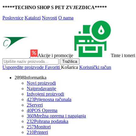
*****TECHNO SHOP S PET ZVJEZDICA*****
Poslovnice
Katalozi
Novosti
O nama
Akcije i promocije
Tinte i toneri
Tražilica
Usporedite proizvode
Favoriti
Košarica
Korisnički račun
2898
Informatika
Novi proizvodi
Najprodavanije
Izdvojeni proizvodi
423
Prijenosna računala
2
Serveri
40
POS Oprema
360
Mrežna oprema i napajanja
232
Pohrana podataka
257
Monitori
210
Printeri