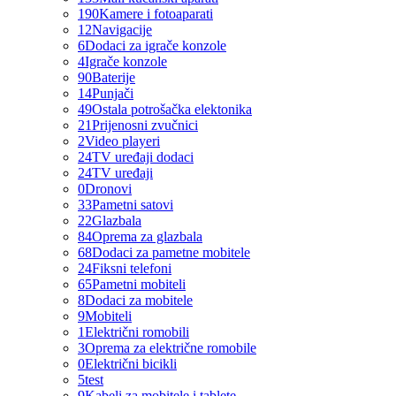
190
Kamere i fotoaparati
12
Navigacije
6
Dodaci za igrače konzole
4
Igrače konzole
90
Baterije
14
Punjači
49
Ostala potrošačka elektonika
21
Prijenosni zvučnici
2
Video playeri
24
TV uređaji dodaci
24
TV uređaji
0
Dronovi
33
Pametni satovi
22
Glazbala
84
Oprema za glazbala
68
Dodaci za pametne mobitele
24
Fiksni telefoni
65
Pametni mobiteli
8
Dodaci za mobitele
9
Mobiteli
1
Električni romobili
3
Oprema za električne romobile
0
Električni bicikli
5
test
9
Kabeli za mobitele i tablete