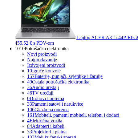
Laptop ACER A315-44P-R6GG
455,52 €
s PDV-om
1010
Potrošačka elektronika
Novi proizvodi
Najprodavanije
Izdvojeni proizvodi
10
Igrače konzole
157
Baterije, punjači, svjetiljke i žarulje
49
Ostala potrošačka elektronika
36
Audio uređaji
46
TV uređaji
0
Dronovi i oprema
33
Pametni satovi i narukvice
106
Glazbena oprema
161
Mobiteli, pametni mobiteli, telefoni i dodaci
4
Električna vozila
84
Adapteri i kabeli
33
Projektori i platna
133
Mali kućanski aparati