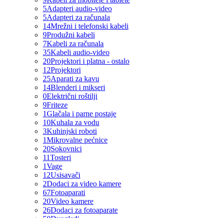
5
Adapteri audio-video
5
Adapteri za računala
14
Mrežni i telefonski kabeli
9
Produžni kabeli
7
Kabeli za računala
35
Kabeli audio-video
20
Projektori i platna - ostalo
12
Projektori
25
Aparati za kavu
14
Blenderi i mikseri
0
Električni roštilji
9
Friteze
1
Glačala i parne postaje
10
Kuhala za vodu
3
Kuhinjski roboti
1
Mikrovalne pećnice
20
Sokovnici
11
Tosteri
1
Vage
12
Usisavači
2
Dodaci za video kamere
67
Fotoaparati
20
Video kamere
26
Dodaci za fotoaparate