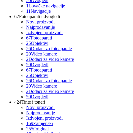
50
Dvogledi
1
Lovačke navigacije
11
Navigacije
67
Fotoaparati i dvogledi
Novi proizvodi
Najprodavanije
Izdvojeni proizvodi
67
Fotoaparati
25
Objektivi
26
Dodaci za fotoaparate
20
Video kamere
2
Dodaci za video kamere
50
Dvogledi
67
Fotoaparati
25
Objektivi
26
Dodaci za fotoaparate
20
Video kamere
2
Dodaci za video kamere
50
Dvogledi
424
Tinte i toneri
Novi proizvodi
Najprodavanije
Izdvojeni proizvodi
169
Zamjenski
255
Original