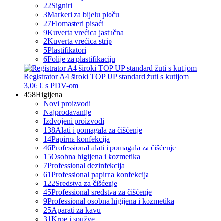
22
Signiri
3
Markeri za bijelu ploču
27
Flomasteri pisaći
9
Kuverta vrećica jastučna
2
Kuverta vrećica strip
5
Plastifikatori
6
Folije za plastifikaciju
Registrator A4 široki TOP UP standard žuti s kutijom
3,06 €
s PDV-om
458
Higijena
Novi proizvodi
Najprodavanije
Izdvojeni proizvodi
138
Alati i pomagala za čišćenje
14
Papirna konfekcija
46
Professional alati i pomagala za čišćenje
15
Osobna higijena i kozmetika
7
Professional dezinfekcija
61
Professional papirna konfekcija
122
Sredstva za čišćenje
45
Professional sredstva za čišćenje
9
Professional osobna higijena i kozmetika
25
Aparati za kavu
31
Krpe i spužve