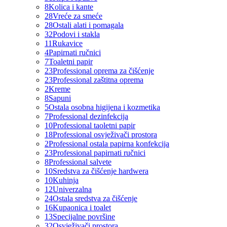
8
Kolica i kante
28
Vreće za smeće
28
Ostali alati i pomagala
32
Podovi i stakla
11
Rukavice
4
Papirnati ručnici
7
Toaletni papir
23
Professional oprema za čišćenje
23
Professional zaštitna oprema
2
Kreme
8
Sapuni
5
Ostala osobna higijena i kozmetika
7
Professional dezinfekcija
10
Professional taoletni papir
18
Professional osvježivači prostora
2
Professional ostala papirna konfekcija
23
Professional papirnati ručnici
8
Professional salvete
10
Sredstva za čišćenje hardwera
10
Kuhinja
12
Univerzalna
24
Ostala sredstva za čišćenje
16
Kupaonica i toalet
13
Specijalne površine
32
Osvježivači prostora