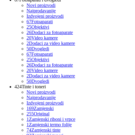
Novi proizvodi
Najprodavanije
Izdvojeni proizvodi
67
Fotoaparati
25
Objektivi
26
Dodaci za fotoaparate
20
Video kamere
2
Dodaci za video kamere
50
Dvogledi
67
Fotoaparati
25
Objektivi
26
Dodaci za fotoaparate
20
Video kamere
2
Dodaci za video kamere
50
Dvogledi
424
Tinte i toneri
Novi proizvodi
Najprodavanije
Izdvojeni proizvodi
169
Zamjenski
255
Original
1
Zamjenski riboni i vrpce
1
Zamjenski termo folije
74
Zamjenski tinte