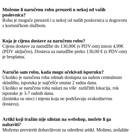
Možemo li naručenu robu preuzeti u nekoj od vaših
poslovnica?
Robu je moguće preuzeti i u nekoj od naših poslovnica u dogovoru
s korisničkom službom.
Koja je cijena dostave za naručenu robu?
Cijena dostave za narudžbe do 130,00€ (s PDV-om) iznosi 4,99€
(PDV uključen). Dostava za narudžbe preko 130,00 € (s PDV-om)
je besplatna.
Naručio sam robu, kada mogu očekivati isporuku?
Ukoliko je naručena roba odmah dostupna na našem centralnom
skladištu, isporuka je najčešće unutar 2 radna dana.
Ukoliko se naručena roba nalazi na više različitih lokacija, rok
isporuke je 3-7 radnih dana.
(Iznimka su otoci i mjesta koja ne podržavaju svakodnevnu
dostavu).
Artikl koji tražim nije ulistan na webshop, možete li ga
nabaviti?
Možemo provjeriti dobavljivost za određeni artikl. Molimo, pošaljite