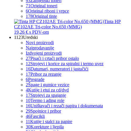
93
Zamjenski toneri
71
Original toneri
6
Original riboni i vrpce
178
Original tinte
Tinta HP
CZ102AE Tri-color No.650 (MMG)
19,26 €
s PDV-om
1123
Uredski
Novi proizvodi
Najprodavanije
Izdvojeni proizvodi
27
Pisaći i crtaći pribor ostalo
12
Strojevi i korice za spiralni i termo uvez
16
Datumari, numeratori i jastučići
17
Pribor za rezanje
6
Pregrade
2
Špage i gumice vezice
4
Kutije i etui za cd/dvd
17
Strojevi za spajanje
10
Termo i ading role
16
Uništavači i rezači papira i dokumenata
29
Spojnice i pribor
46
Fascikli
11
Kutije i stalci za papire
30
Korekture i ljepila