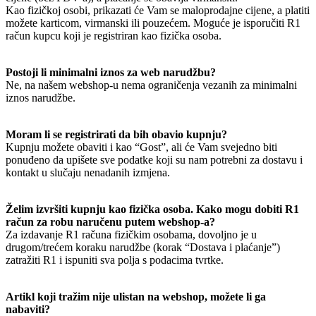
Kao fizičkoj osobi, prikazati će Vam se maloprodajne cijene, a platiti
možete karticom, virmanski ili pouzećem. Moguće je isporučiti R1
račun kupcu koji je registriran kao fizička osoba.
Postoji li minimalni iznos za web narudžbu?
Ne, na našem webshop-u nema ograničenja vezanih za minimalni
iznos narudžbe.
Moram li se registrirati da bih obavio kupnju?
Kupnju možete obaviti i kao “Gost”, ali će Vam svejedno biti
ponuđeno da upišete sve podatke koji su nam potrebni za dostavu i
kontakt u slučaju nenadanih izmjena.
Želim izvršiti kupnju kao fizička osoba. Kako mogu dobiti R1
račun za robu naručenu putem webshop-a?
Za izdavanje R1 računa fizičkim osobama, dovoljno je u
drugom/trećem koraku narudžbe (korak “Dostava i plaćanje”)
zatražiti R1 i ispuniti sva polja s podacima tvrtke.
Artikl koji tražim nije ulistan na webshop, možete li ga
nabaviti?