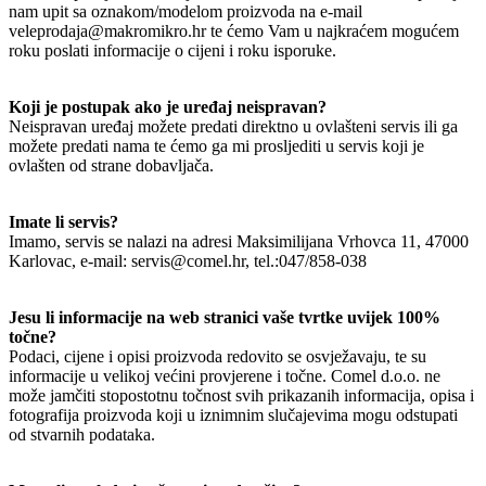
nam upit sa oznakom/modelom proizvoda na e-mail
veleprodaja@makromikro.hr te ćemo Vam u najkraćem mogućem
roku poslati informacije o cijeni i roku isporuke.
Koji je postupak ako je uređaj neispravan?
Neispravan uređaj možete predati direktno u ovlašteni servis ili ga
možete predati nama te ćemo ga mi prosljediti u servis koji je
ovlašten od strane dobavljača.
Imate li servis?
Imamo, servis se nalazi na adresi Maksimilijana Vrhovca 11, 47000
Karlovac, e-mail: servis@comel.hr, tel.:047/858-038
Jesu li informacije na web stranici vaše tvrtke uvijek 100%
točne?
Podaci, cijene i opisi proizvoda redovito se osvježavaju, te su
informacije u velikoj većini provjerene i točne. Comel d.o.o. ne
može jamčiti stopostotnu točnost svih prikazanih informacija, opisa i
fotografija proizvoda koji u iznimnim slučajevima mogu odstupati
od stvarnih podataka.