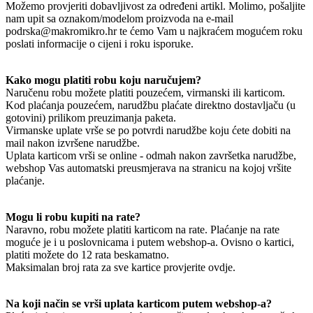
Možemo provjeriti dobavljivost za određeni artikl. Molimo, pošaljite
nam upit sa oznakom/modelom proizvoda na e-mail
podrska@makromikro.hr te ćemo Vam u najkraćem mogućem roku
poslati informacije o cijeni i roku isporuke.
Kako mogu platiti robu koju naručujem?
Naručenu robu možete platiti pouzećem, virmanski ili karticom.
Kod plaćanja pouzećem, narudžbu plaćate direktno dostavljaču (u
gotovini) prilikom preuzimanja paketa.
Virmanske uplate vrše se po potvrdi narudžbe koju ćete dobiti na
mail nakon izvršene narudžbe.
Uplata karticom vrši se online - odmah nakon završetka narudžbe,
webshop Vas automatski preusmjerava na stranicu na kojoj vršite
plaćanje.
Mogu li robu kupiti na rate?
Naravno, robu možete platiti karticom na rate. Plaćanje na rate
moguće je i u poslovnicama i putem webshop-a. Ovisno o kartici,
platiti možete do 12 rata beskamatno.
Maksimalan broj rata za sve kartice provjerite ovdje.
Na koji način se vrši uplata karticom putem webshop-a?