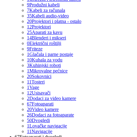
9
Produžni kabeli
7
Kabeli za računala
35
Kabeli audio-video
20
Projektori i platna - ostalo
12
Projektori
25
Aparati za kavu
14
Blenderi i mikseri
0
Električni roštilji
9
Friteze
1
Glačala i parne postaje
10
Kuhala za vodu
3
Kuhinjski roboti
1
Mikrovalne pećnice
20
Sokovnici
11
Tosteri
1
Vage
12
Usisavači
2
Dodaci za video kamere
67
Fotoaparati
20
Video kamere
26
Dodaci za fotoaparate
50
Dvogledi
1
Lovačke navigacije
11
Navigacije
67
Fotoaparati i dvogledi