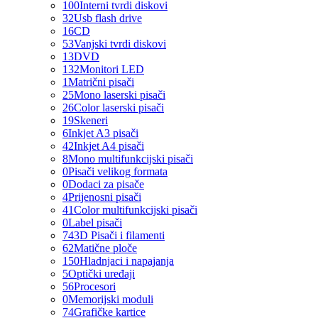
100
Interni tvrdi diskovi
32
Usb flash drive
16
CD
53
Vanjski tvrdi diskovi
13
DVD
132
Monitori LED
1
Matrični pisači
25
Mono laserski pisači
26
Color laserski pisači
19
Skeneri
6
Inkjet A3 pisači
42
Inkjet A4 pisači
8
Mono multifunkcijski pisači
0
Pisači velikog formata
0
Dodaci za pisače
4
Prijenosni pisači
41
Color multifunkcijski pisači
0
Label pisači
74
3D Pisači i filamenti
62
Matične ploče
150
Hladnjaci i napajanja
5
Optički uređaji
56
Procesori
0
Memorijski moduli
74
Grafičke kartice