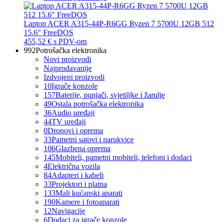
Laptop ACER A315-44P-R6GG Ryzen 7 5700U 12GB 512
15.6" FreeDOS
455,52 €
s PDV-om
992
Potrošačka elektronika
Novi proizvodi
Najprodavanije
Izdvojeni proizvodi
10
Igrače konzole
157
Baterije, punjači, svjetiljke i žarulje
49
Ostala potrošačka elektronika
36
Audio uređaji
44
TV uređaji
0
Dronovi i oprema
33
Pametni satovi i narukvice
106
Glazbena oprema
145
Mobiteli, pametni mobiteli, telefoni i dodaci
4
Električna vozila
84
Adapteri i kabeli
33
Projektori i platna
133
Mali kućanski aparati
190
Kamere i fotoaparati
12
Navigacije
6
Dodaci za igrače konzole