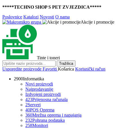
*****TECHNO SHOP S PET ZVJEZDICA*****
Poslovnice
Katalozi
Novosti
O nama
Akcije i promocije
Tinte i toneri
Tražilica
Usporedite proizvode
Favoriti
Košarica
Korisnički račun
2900
Informatika
Novi proizvodi
Najprodavanije
Izdvojeni proizvodi
423
Prijenosna računala
2
Serveri
40
POS Oprema
360
Mrežna oprema i napajanja
232
Pohrana podataka
258
Monitori