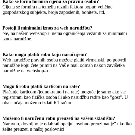
Kako se točno formira cijena za pravnu osobu?
Cijena se formira na temelju raznih faktora poput: veličine
gospodarskog subjekta, broja zaposlenih, boniteta, itd.
Postoji li minimalni iznos za web narudžbu?
Ne, na našem webshop-u nema ograničenja vezanih za minimalni
iznos narudžbe.
Kako mogu platiti robu koju naručujem?
Web narudžbe pravnih osoba možete platiti virmanski, po potvrdi
narudžbe koju ćete primiti na Vaš e-mail odmah nakon završetka
narudžbe na webshop-u.
Mogu li robu platiti karticom na rate?
Plaćanje karticom (jednokratno i na rate) moguće je samo ako ste
registrirani kao fizička osoba ili ako narudžbu radite kao "gost". U
oba slučaja možemo izdati R1 račun.
Možemo li naručenu robu preuzeti na vašem skladištu?
Naravno, dovoljno je odabrati opciju “osobno preuzimanje” ukoliko
želite preuzeti u našoj poslovnici