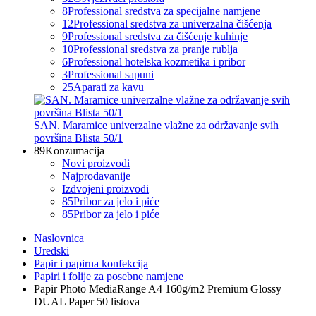
8
Professional sredstva za specijalne namjene
12
Professional sredstva za univerzalna čišćenja
9
Professional sredstva za čišćenje kuhinje
10
Professional sredstva za pranje rublja
6
Professional hotelska kozmetika i pribor
3
Professional sapuni
25
Aparati za kavu
SAN. Maramice univerzalne vlažne za održavanje svih
površina Blista 50/1
89
Konzumacija
Novi proizvodi
Najprodavanije
Izdvojeni proizvodi
85
Pribor za jelo i piće
85
Pribor za jelo i piće
Naslovnica
Uredski
Papir i papirna konfekcija
Papiri i folije za posebne namjene
Papir Photo MediaRange A4 160g/m2 Premium Glossy
DUAL Paper 50 listova