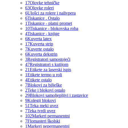
17
Olovke tehničke
63
Olovke roleri
6
Ulošci za rolere i nalivpera
6
Tiskanice . Ostalo
1
Tiskanice - platni promet
10
Tiskanice - blokovska roba
4
Tiskanice - knjige
6
Kuverta latex
17
Kuverta strip
7
Kuverte ostalo
6
Kuverta dekstrin
3
Registratori samostojeći
47
Registratori s kutijom
21
Etikete za laserski ispis
1
Etikete termo u roli
4
Etikete ostalo
7
Blokovi za bilješke
2
Teke i blokovi ostalo
29
Blokovi samoljepljivi i zastavice
9
Kolegij blokovi
51
Teka meki uvez
7
Teka tvrdi uvez
102
Markeri permanentni
7
Flomasteri školski
1
Markeri nepermanentni