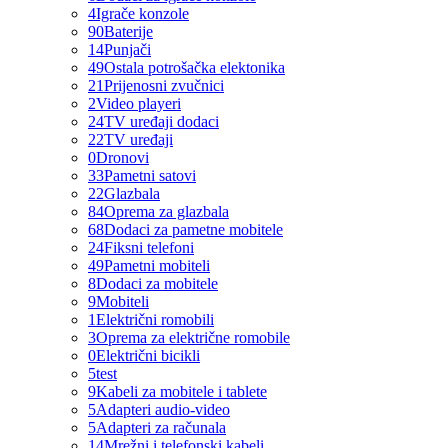
4
Igrače konzole
90
Baterije
14
Punjači
49
Ostala potrošačka elektonika
21
Prijenosni zvučnici
2
Video playeri
24
TV uređaji dodaci
22
TV uređaji
0
Dronovi
33
Pametni satovi
22
Glazbala
84
Oprema za glazbala
68
Dodaci za pametne mobitele
24
Fiksni telefoni
49
Pametni mobiteli
8
Dodaci za mobitele
9
Mobiteli
1
Električni romobili
3
Oprema za električne romobile
0
Električni bicikli
5
test
9
Kabeli za mobitele i tablete
5
Adapteri audio-video
5
Adapteri za računala
14
Mrežni i telefonski kabeli