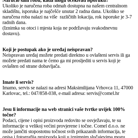
Naručio sam robu, kada mogu očekivati isporuku?
Ukoliko je naručena roba odmah dostupna na našem centralnom
skladištu, isporuka je najčešće unutar 2 radna dana. Ukoliko se
naručena roba nalazi na više različitih lokacija, rok isporuke je 3-7
radnih dana.
(Iznimka su otoci i mjesta koja ne podržavaju svakodnevnu
dostavu).
Koji je postupak ako je uređaj neispravan?
Neispravan uređaj možete predati direktno u ovlašteni servis ili ga
možete predati nama te ćemo ga mi prosljediti u servis koji je
ovlašten od strane dobavljača.
Imate li servis?
Imamo, servis se nalazi na adresi Maksimilijana Vrhovca 11, 47000
Karlovac, tel.: 047/858-038, e-mail adresa: servis@comel.hr
Jesu li informacije na web stranici vaše tvrtke uvijek 100%
točne?
Podaci, cijene i opisi proizvoda redovito se osvježavaju, te su
informacije u velikoj većini provjerene i točne. Comel d.o.o. ne
može jamčiti stopostotnu točnost svih prikazanih informacija, te
opisa i fotografija proizvoda koji u iznimnim slučajevima mogu