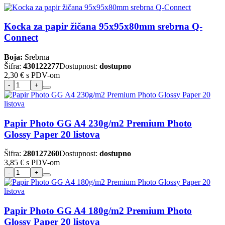
Kocka za papir žičana 95x95x80mm srebrna Q-
Connect
Boja:
Srebrna
Šifra:
430122277
Dostupnost:
dostupno
2,30 €
s PDV-om
Papir Photo GG A4 230g/m2 Premium Photo
Glossy Paper 20 listova
Šifra:
280127260
Dostupnost:
dostupno
3,85 €
s PDV-om
Papir Photo GG A4 180g/m2 Premium Photo
Glossy Paper 20 listova