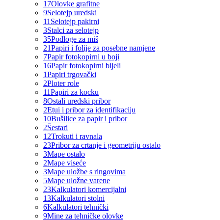
17
Olovke grafitne
9
Selotejp uredski
11
Selotejp pakirni
3
Stalci za selotejp
35
Podloge za miš
21
Papiri i folije za posebne namjene
7
Papir fotokopirni u boji
16
Papir fotokopirni bijeli
1
Papiri trgovački
2
Ploter role
11
Papiri za kocku
8
Ostali uredski pribor
2
Etui i pribor za identifikaciju
10
Bušilice za papir i pribor
2
Šestari
12
Trokuti i ravnala
23
Pribor za crtanje i geometriju ostalo
3
Mape ostalo
2
Mape viseće
3
Mape uložbe s ringovima
5
Mape uložne varene
23
Kalkulatori komercijalni
13
Kalkulatori stolni
6
Kalkulatori tehnički
9
Mine za tehničke olovke