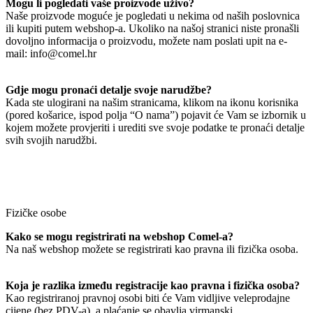
Mogu li pogledati vaše proizvode uživo?
Naše proizvode moguće je pogledati u nekima od naših poslovnica
ili kupiti putem webshop-a. Ukoliko na našoj stranici niste pronašli
dovoljno informacija o proizvodu, možete nam poslati upit na e-
mail: info@comel.hr
Gdje mogu pronaći detalje svoje narudžbe?
Kada ste ulogirani na našim stranicama, klikom na ikonu korisnika
(pored košarice, ispod polja “O nama”) pojavit će Vam se izbornik u
kojem možete provjeriti i urediti sve svoje podatke te pronaći detalje
svih svojih narudžbi.
Fizičke osobe
Kako se mogu registrirati na webshop Comel-a?
Na naš webshop možete se registrirati kao pravna ili fizička osoba.
Koja je razlika između registracije kao pravna i fizička osoba?
Kao registriranoj pravnoj osobi biti će Vam vidljive veleprodajne
cijene (bez PDV-a), a plaćanje se obavlja virmanski.