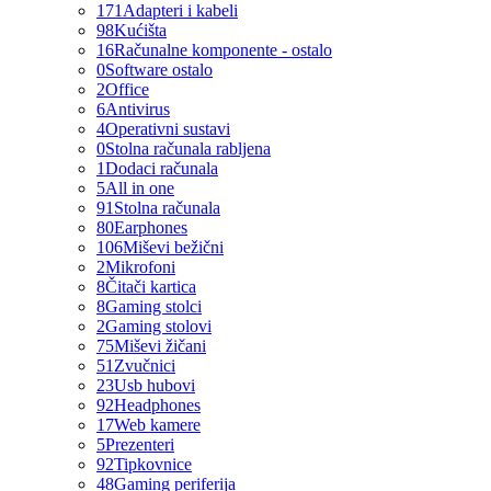
171
Adapteri i kabeli
98
Kućišta
16
Računalne komponente - ostalo
0
Software ostalo
2
Office
6
Antivirus
4
Operativni sustavi
0
Stolna računala rabljena
1
Dodaci računala
5
All in one
91
Stolna računala
80
Earphones
106
Miševi bežični
2
Mikrofoni
8
Čitači kartica
8
Gaming stolci
2
Gaming stolovi
75
Miševi žičani
51
Zvučnici
23
Usb hubovi
92
Headphones
17
Web kamere
5
Prezenteri
92
Tipkovnice
48
Gaming periferija