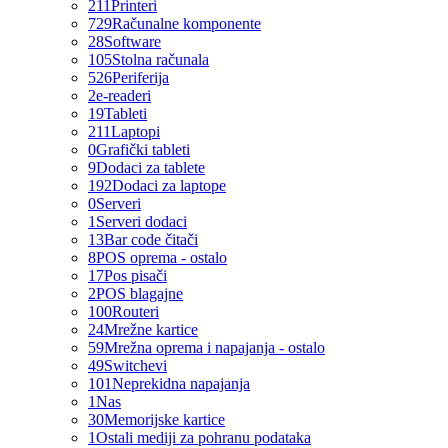
211
Printeri
729
Računalne komponente
28
Software
105
Stolna računala
526
Periferija
2
e-readeri
19
Tableti
211
Laptopi
0
Grafički tableti
9
Dodaci za tablete
192
Dodaci za laptope
0
Serveri
1
Serveri dodaci
13
Bar code čitači
8
POS oprema - ostalo
17
Pos pisači
2
POS blagajne
100
Routeri
24
Mrežne kartice
59
Mrežna oprema i napajanja - ostalo
49
Switchevi
101
Neprekidna napajanja
1
Nas
30
Memorijske kartice
1
Ostali mediji za pohranu podataka