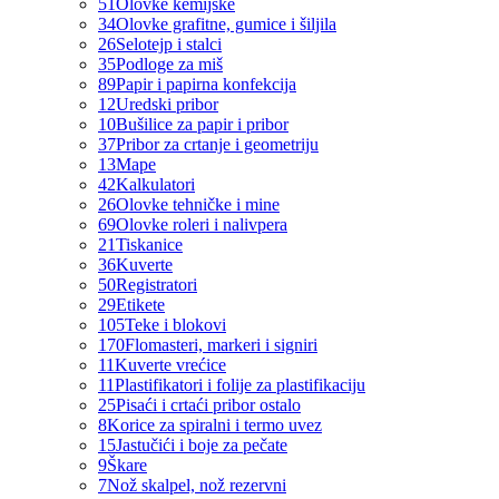
51
Olovke kemijske
34
Olovke grafitne, gumice i šiljila
26
Selotejp i stalci
35
Podloge za miš
89
Papir i papirna konfekcija
12
Uredski pribor
10
Bušilice za papir i pribor
37
Pribor za crtanje i geometriju
13
Mape
42
Kalkulatori
26
Olovke tehničke i mine
69
Olovke roleri i nalivpera
21
Tiskanice
36
Kuverte
50
Registratori
29
Etikete
105
Teke i blokovi
170
Flomasteri, markeri i signiri
11
Kuverte vrećice
11
Plastifikatori i folije za plastifikaciju
25
Pisaći i crtaći pribor ostalo
8
Korice za spiralni i termo uvez
15
Jastučići i boje za pečate
9
Škare
7
Nož skalpel, nož rezervni