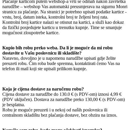
Plaćanje karticom putem webshop-a vrši se odmah nakon završetka
narudžbe – webshop Vas automatski preusmjerava na sigurnu Monri
stranicu za plaćanje. Na stranici je potrebno upisati podatke kartice -
vrstu, broj, datum isteka, kontrolni broj te željeni broj rata.
Kontrolni broj kartice nalazi se otisnut na kartici, a služi kao dokaz
da fizički posjedujete karticu u trenutku kupnje. Time se smanjuje
mogućnost zloupotrebe kartice.
Kupio bih robu preko weba. Da li je moguće da mi robu
dostavite u Vašu poslovnicu ili skladište?
Naravno, dovoljno je u napomenu narudžbe upisati gdje želite
preuzeti robu. Čim roba bude spremna, kontaktirati ćemo Vas na
telefon ili mail koji ste upisali prilikom kupnje.
Koja je cijena dostave za naručenu robu?
Cijena dostave za narudžbe do 130.0 € (s PDV-om) iznosi 4,99 €
(PDV uključen). Dostava za narudžbe preko 130,00 € (s PDV-om)
je besplatna.
Robu je moguće preuzeti i u nekoj od naših poslovnica ili
centralnom skladištu bez plaćanja dostave, bez obzira na iznos.