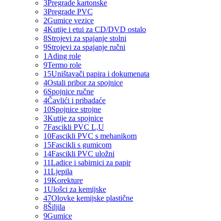
3
Pregrade kartonske
3
Pregrade PVC
2
Gumice vezice
4
Kutije i etui za CD/DVD ostalo
8
Strojevi za spajanje stolni
9
Strojevi za spajanje ručni
1
Ading role
9
Termo role
15
Uništavači papira i dokumenata
4
Ostali pribor za spojnice
6
Spojnice ručne
4
Čavlići i pribadaće
10
Spojnice strojne
3
Kutije za spojnice
7
Fascikli PVC L,U
10
Fascikli PVC s mehanikom
15
Fascikli s gumicom
14
Fascikli PVC uložni
11
Ladice i sabirnici za papir
11
Ljepila
19
Korekture
1
Ulošci za kemijske
47
Olovke kemijske plastične
8
Šiljila
9
Gumice