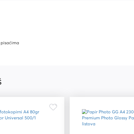
riju
t pisaćima
Š
ri