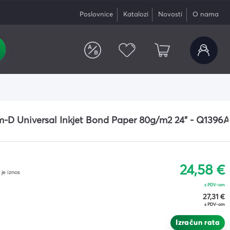
Poslovnice
Katalozi
Novosti
O nama
e
o folije
-D Universal Inkjet Bond Paper 80g/m2 24" - Q1396A
i
eri
 pomagala
ptope
24,58 €
je iznos
s PDV-om
27,31 €
s PDV-om
Izračun rata
Registrator A4 široki TOP UP
SAN. Maramice univerzalne
Tinta HP CZ102AE Tri-color
Laptop ACER A315-44P-