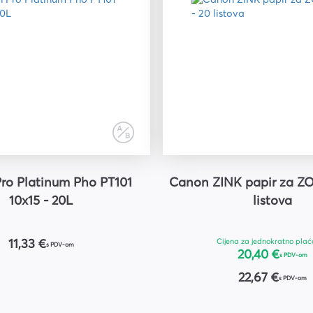
ro Platinum Pho PT101
Canon ZINK papir za ZO
10x15 - 20L
listova
Cijena za jednokratno plać
11,33 €
s PDV-om
20,40 €
s PDV-om
22,67 €
s PDV-om