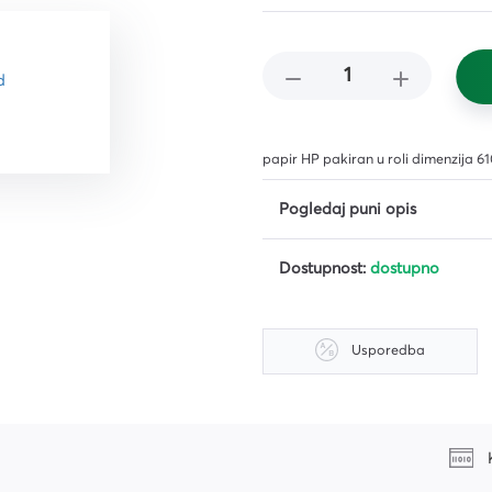
čišćenje
i,
ena i
 i
papir HP pakiran u roli dimenzija 
Pogledaj puni opis
Dostupnost:
dostupno
Usporedba
iljila
K
a