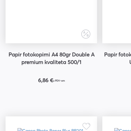
Kuverte vrećice
Plastifikatori i folije za
plastifikaciju
Papir fotokopirni A4 80gr Double A
Papir fotokopirni A4 8
premium kvaliteta 500/1
6,86 €
s PDV-om