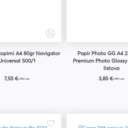
0gr Navigator
Papir Photo GG A4 230g/m2
Universal 500/1
Premium Photo Glossy
listova
7,55 €
3,85 €
s PDV-om
s PDV-om