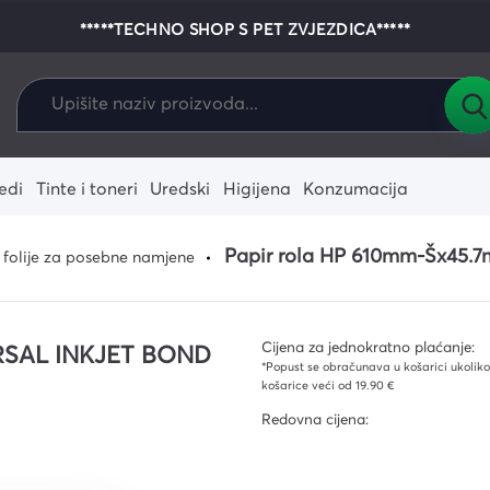
*****TECHNO SHOP S PET ZVJEZDICA*****
edi
Tinte i toneri
Uredski
Higijena
Konzumacija
alo
enje
e-readeri
Dodaci za igrače
Fotoaparati
Zamjenski riboni i vrpce
Pisaći i crtaći pribor
Krpe i spužve
Pribor za jelo i piće
Tableti
Igrače konzol
Zamjenski term
Kolica i kante
Papir rola HP 610mm-Šx45.7m
i folije za posebne namjene
konzole
ostalo
 i žarulje
ni i termo
Laptopi
Zamjenski tinte
Vreće za smeće
Grafički tablet
Zamjenski ton
Ostali alati i
onika
agala za
Dodaci za tablete
Podovi i stakla
Dodaci za la
Rukavice
stučići
Cijena za jednokratno plaćanje:
RSAL INKJET BOND
ja
*Popust se obračunava u košarici ukoliko 
ika
košarice veći od 19.90 €
Redovna cijena:
ekcija
ce