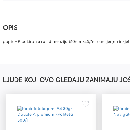
Uredski pribor
Bušilice za papir i pribor
OPIS
Pribor za crtanje i geomet
Mape
papir HP pakiran u roli dimenzija 610mmx45,7m namijenjen inkje
Kalkulatori
Olovke tehničke i mine
Olovke roleri i nalivpera
Tiskanice
LJUDE KOJI OVO GLEDAJU ZANIMAJU JO
Kuverte
Registratori
Etikete
Teke i blokovi
Flomasteri, markeri i signi