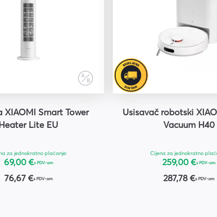
ca XIAOMI Smart Tower
Usisavač robotski XIA
Heater Lite EU
Vacuum H40
na za jednokratno plaćanje:
Cijena za jednokratno plać
69,00 €
259,00 €
s PDV-om
s PDV-om
76,67 €
287,78 €
s PDV-om
s PDV-om