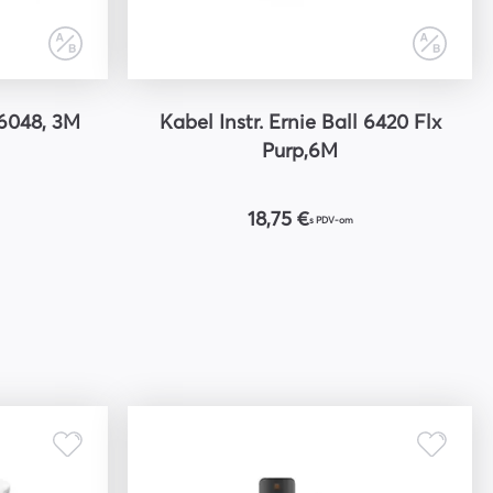
 6048, 3M
Kabel Instr. Ernie Ball 6420 Flx
Purp,6M
18,75 €
s PDV-om