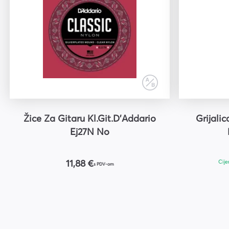
Žice Za Gitaru Kl.Git.D'Addario
Grijali
Ej27N No
Cije
11,88 €
s PDV-om