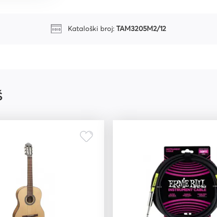
Kataloški broj:
TAM3205M2/12
riju
Š
ri