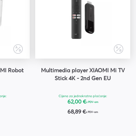
OMI Robot
Multimedia player XIAOMI Mi TV
Stick 4K - 2nd Gen EU
anje:
Cijena za jednokratno plaćanje:
62,00 €
s PDV-om
68,89 €
s PDV-om