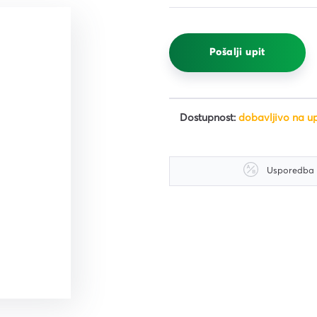
čišćenje
i,
Pošalji upit
ena i
 i
Dostupnost:
dobavljivo na up
Usporedba
iljila
a