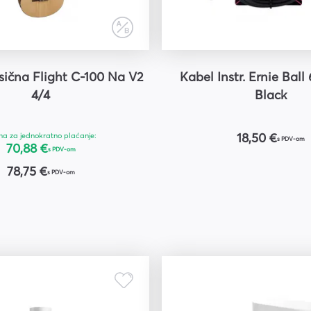
sična Flight C-100 Na V2
Kabel Instr. Ernie Ball
4/4
Black
na za jednokratno plaćanje:
18,50 €
s PDV-om
70,88 €
s PDV-om
78,75 €
s PDV-om