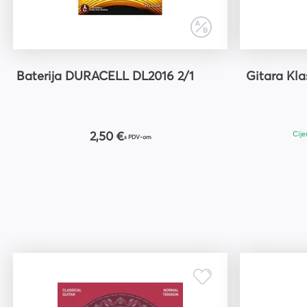
Kuverte vrećice
Plastifikatori i folije za
plastifikaciju
Baterija DURACELL DL2016 2/1
Gitara Kla
Cije
2,50 €
s PDV-om