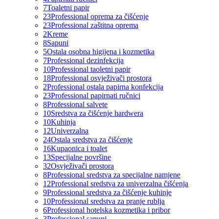
7
Toaletni papir
23
Professional oprema za čišćenje
23
Professional zaštitna oprema
2
Kreme
8
Sapuni
5
Ostala osobna higijena i kozmetika
7
Professional dezinfekcija
10
Professional taoletni papir
18
Professional osvježivači prostora
2
Professional ostala papirna konfekcija
23
Professional papirnati ručnici
8
Professional salvete
10
Sredstva za čišćenje hardwera
10
Kuhinja
12
Univerzalna
24
Ostala sredstva za čišćenje
16
Kupaonica i toalet
13
Specijalne površine
32
Osvježivači prostora
8
Professional sredstva za specijalne namjene
12
Professional sredstva za univerzalna čišćenja
9
Professional sredstva za čišćenje kuhinje
10
Professional sredstva za pranje rublja
6
Professional hotelska kozmetika i pribor
3
Professional sapuni