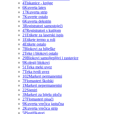
4
Tiskanice - knjige
6
Kuverta latex
17
Kuverta strip
7
Kuverte ostalo
6
Kuverta dekstrin
3
Registratori samostojeći
47
Registratori s kutijom
21
Etikete za laserski ispis
1
Etikete termo u roli
4
Etikete ostalo
7
Blokovi za bilješke
2
Teke i blokovi ostalo
29
Blokovi samoljepljivi i zastavice
9
Kolegij blokovi
51
Teka meki uvez
7
Teka tvrdi uvez
102
Markeri permanentni
7
Flomasteri školski
1
Markeri nepermanentni
22
Signiri
3
Markeri za bijelu ploču
27
Flomasteri pisaći
9
Kuverta vrećica jastučna
2
Kuverta vrećica strip
5
Plastifikatori