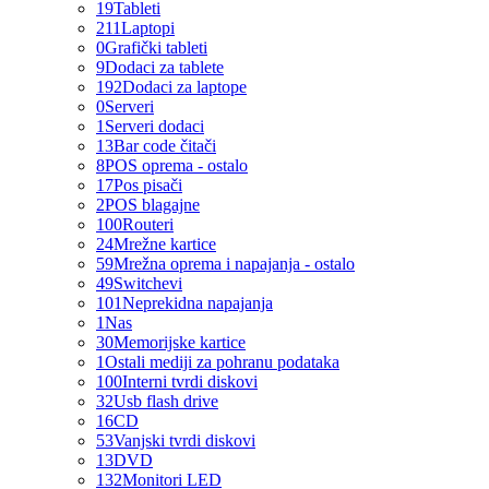
19
Tableti
211
Laptopi
0
Grafički tableti
9
Dodaci za tablete
192
Dodaci za laptope
0
Serveri
1
Serveri dodaci
13
Bar code čitači
8
POS oprema - ostalo
17
Pos pisači
2
POS blagajne
100
Routeri
24
Mrežne kartice
59
Mrežna oprema i napajanja - ostalo
49
Switchevi
101
Neprekidna napajanja
1
Nas
30
Memorijske kartice
1
Ostali mediji za pohranu podataka
100
Interni tvrdi diskovi
32
Usb flash drive
16
CD
53
Vanjski tvrdi diskovi
13
DVD
132
Monitori LED