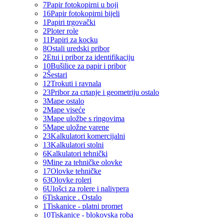
7
Papir fotokopirni u boji
16
Papir fotokopirni bijeli
1
Papiri trgovački
2
Ploter role
11
Papiri za kocku
8
Ostali uredski pribor
2
Etui i pribor za identifikaciju
10
Bušilice za papir i pribor
2
Šestari
12
Trokuti i ravnala
23
Pribor za crtanje i geometriju ostalo
3
Mape ostalo
2
Mape viseće
3
Mape uložbe s ringovima
5
Mape uložne varene
23
Kalkulatori komercijalni
13
Kalkulatori stolni
6
Kalkulatori tehnički
9
Mine za tehničke olovke
17
Olovke tehničke
63
Olovke roleri
6
Ulošci za rolere i nalivpera
6
Tiskanice . Ostalo
1
Tiskanice - platni promet
10
Tiskanice - blokovska roba