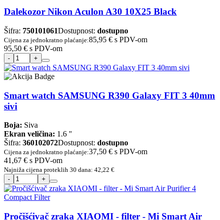
Dalekozor Nikon Aculon A30 10X25 Black
Šifra:
750101061
Dostupnost:
dostupno
85,95 €
s PDV-om
Cijena za jednokratno plaćanje:
95,50 €
s PDV-om
Smart watch SAMSUNG R390 Galaxy FIT 3 40mm
sivi
Boja:
Siva
Ekran veličina:
1.6 "
Šifra:
360102072
Dostupnost:
dostupno
37,50 €
s PDV-om
Cijena za jednokratno plaćanje:
41,67 €
s PDV-om
Najniža cijena proteklih 30 dana:
42,22 €
Pročišćivač zraka XIAOMI - filter - Mi Smart Air