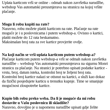
Uplata karticom vrši se online - odmah nakon završetka narudžbe,
webshop Vas automatski preusmjerava na stranicu na kojoj vršite
plaćanje.
Mogu li robu kupiti na rate?
Naravno, robu možete platiti karticom na rate. Plaćanje na rate
moguće je i u poslovnicama i putem webshop-a. Ovisno o kartici,
platiti možete do 12 rata beskamatno.
Maksimalan broj rata za sve kartice provjerite ovdje.
Na koji način se vrši uplata karticom putem webshop-a?
Plaćanje karticom putem webshop-a vrši se odmah nakon završetka
narudžbe – webshop Vas automatski preusmjerava na sigurnu Monri
stranicu za plaćanje. Na stranici je potrebno upisati podatke kartice -
vrstu, broj, datum isteka, kontrolni broj te željeni broj rata.
Kontrolni broj kartice nalazi se otisnut na kartici, a služi kao dokaz
da fizički posjedujete karticu u trenutku kupnje. Time se smanjuje
mogućnost zloupotrebe kartice.
Kupio bih robu preko weba. Da li je moguće da mi robu
dostavite u Vašu poslovnicu ili skladište?
Naravno, dovoljno je u napomenu narudžbe upisati gdje želite