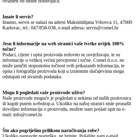
ovlašten od strane dobavljača.
Imate li servis?
Imamo, servis se nalazi na adresi Maksimilijana Vrhovca 11, 47000
Karlovac, tel.: 047/858-038, e-mail adresa: servis@comel.hr
Jesu li informacije na web stranici vaše tvrtke uvijek 100%
točne?
Podaci, cijene i opisi proizvoda redovito se osvježavaju, te su
informacije u velikoj većini provjerene i točne. Comel d.o.o. ne
može jamčiti stopostotnu točnost svih prikazanih informacija, te
opisa i fotografija proizvoda koji u iznimnim slučajevima mogu
odstupati od stvarnih podataka.
Mogu li pogledati vaše proizvode uživo?
Naše proizvode moguće je pogledati u nekima od naših poslovnica
ili kupiti putem webshop-a. Ukoliko na našoj stranici niste pronašli
dovoljno informacija o proizvodu, možete nam poslati upit na e-
mail: info@comel.hr
Što ako pogriješim prilikom naručivanja robe?
Ukoliko napravite pogrešku, ne brinite. Pošaljite nam e-mail,