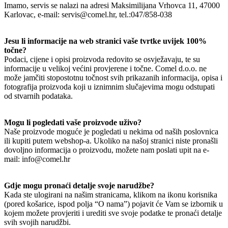
Imamo, servis se nalazi na adresi Maksimilijana Vrhovca 11, 47000
Karlovac, e-mail: servis@comel.hr, tel.:047/858-038
Jesu li informacije na web stranici vaše tvrtke uvijek 100%
točne?
Podaci, cijene i opisi proizvoda redovito se osvježavaju, te su
informacije u velikoj većini provjerene i točne. Comel d.o.o. ne
može jamčiti stopostotnu točnost svih prikazanih informacija, opisa i
fotografija proizvoda koji u iznimnim slučajevima mogu odstupati
od stvarnih podataka.
Mogu li pogledati vaše proizvode uživo?
Naše proizvode moguće je pogledati u nekima od naših poslovnica
ili kupiti putem webshop-a. Ukoliko na našoj stranici niste pronašli
dovoljno informacija o proizvodu, možete nam poslati upit na e-
mail: info@comel.hr
Gdje mogu pronaći detalje svoje narudžbe?
Kada ste ulogirani na našim stranicama, klikom na ikonu korisnika
(pored košarice, ispod polja “O nama”) pojavit će Vam se izbornik u
kojem možete provjeriti i urediti sve svoje podatke te pronaći detalje
svih svojih narudžbi.