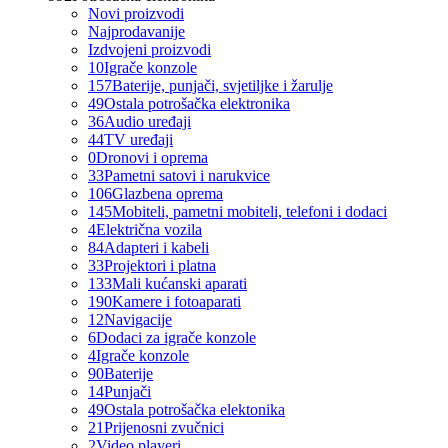
Novi proizvodi
Najprodavanije
Izdvojeni proizvodi
10
Igrače konzole
157
Baterije, punjači, svjetiljke i žarulje
49
Ostala potrošačka elektronika
36
Audio uređaji
44
TV uređaji
0
Dronovi i oprema
33
Pametni satovi i narukvice
106
Glazbena oprema
145
Mobiteli, pametni mobiteli, telefoni i dodaci
4
Električna vozila
84
Adapteri i kabeli
33
Projektori i platna
133
Mali kućanski aparati
190
Kamere i fotoaparati
12
Navigacije
6
Dodaci za igrače konzole
4
Igrače konzole
90
Baterije
14
Punjači
49
Ostala potrošačka elektonika
21
Prijenosni zvučnici
2
Video playeri