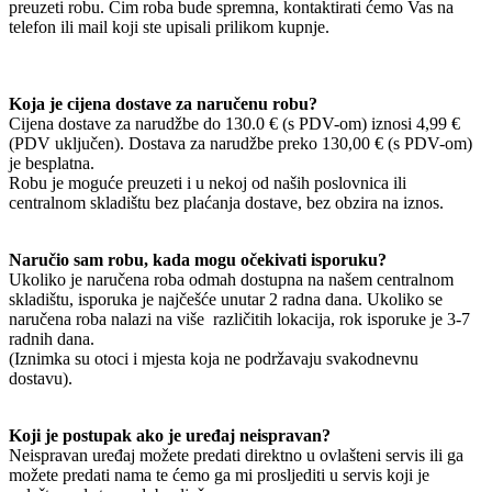
preuzeti robu. Čim roba bude spremna, kontaktirati ćemo Vas na
telefon ili mail koji ste upisali prilikom kupnje.
Koja je cijena dostave za naručenu robu?
Cijena dostave za narudžbe do 130.0 € (s PDV-om) iznosi 4,99 €
(PDV uključen). Dostava za narudžbe preko 130,00 € (s PDV-om)
je besplatna.
Robu je moguće preuzeti i u nekoj od naših poslovnica ili
centralnom skladištu bez plaćanja dostave, bez obzira na iznos.
Naručio sam robu, kada mogu očekivati isporuku?
Ukoliko je naručena roba odmah dostupna na našem centralnom
skladištu, isporuka je najčešće unutar 2 radna dana. Ukoliko se
naručena roba nalazi na više različitih lokacija, rok isporuke je 3-7
radnih dana.
(Iznimka su otoci i mjesta koja ne podržavaju svakodnevnu
dostavu).
Koji je postupak ako je uređaj neispravan?
Neispravan uređaj možete predati direktno u ovlašteni servis ili ga
možete predati nama te ćemo ga mi prosljediti u servis koji je