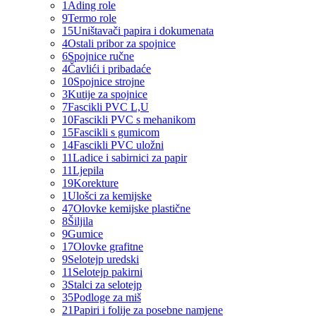
1
Ading role
9
Termo role
15
Uništavači papira i dokumenata
4
Ostali pribor za spojnice
6
Spojnice ručne
4
Čavlići i pribadaće
10
Spojnice strojne
3
Kutije za spojnice
7
Fascikli PVC L,U
10
Fascikli PVC s mehanikom
15
Fascikli s gumicom
14
Fascikli PVC uložni
11
Ladice i sabirnici za papir
11
Ljepila
19
Korekture
1
Ulošci za kemijske
47
Olovke kemijske plastične
8
Šiljila
9
Gumice
17
Olovke grafitne
9
Selotejp uredski
11
Selotejp pakirni
3
Stalci za selotejp
35
Podloge za miš
21
Papiri i folije za posebne namjene