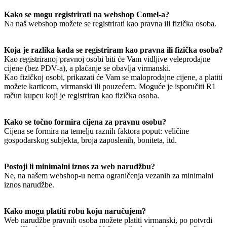
Kako se mogu registrirati na webshop Comel-a?
Na naš webshop možete se registrirati kao pravna ili fizička osoba.
Koja je razlika kada se registriram kao pravna ili fizička osoba?
Kao registriranoj pravnoj osobi biti će Vam vidljive veleprodajne
cijene (bez PDV-a), a plaćanje se obavlja virmanski.
Kao fizičkoj osobi, prikazati će Vam se maloprodajne cijene, a platiti
možete karticom, virmanski ili pouzećem. Moguće je isporučiti R1
račun kupcu koji je registriran kao fizička osoba.
Kako se točno formira cijena za pravnu osobu?
Cijena se formira na temelju raznih faktora poput: veličine
gospodarskog subjekta, broja zaposlenih, boniteta, itd.
Postoji li minimalni iznos za web narudžbu?
Ne, na našem webshop-u nema ograničenja vezanih za minimalni
iznos narudžbe.
Kako mogu platiti robu koju naručujem?
Web narudžbe pravnih osoba možete platiti virmanski, po potvrdi