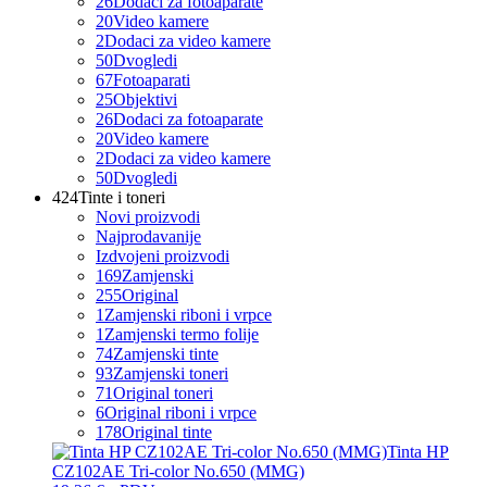
26
Dodaci za fotoaparate
20
Video kamere
2
Dodaci za video kamere
50
Dvogledi
67
Fotoaparati
25
Objektivi
26
Dodaci za fotoaparate
20
Video kamere
2
Dodaci za video kamere
50
Dvogledi
424
Tinte i toneri
Novi proizvodi
Najprodavanije
Izdvojeni proizvodi
169
Zamjenski
255
Original
1
Zamjenski riboni i vrpce
1
Zamjenski termo folije
74
Zamjenski tinte
93
Zamjenski toneri
71
Original toneri
6
Original riboni i vrpce
178
Original tinte
Tinta HP
CZ102AE Tri-color No.650 (MMG)