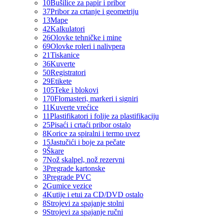
10
Bušilice za papir i pribor
37
Pribor za crtanje i geometriju
13
Mape
42
Kalkulatori
26
Olovke tehničke i mine
69
Olovke roleri i nalivpera
21
Tiskanice
36
Kuverte
50
Registratori
29
Etikete
105
Teke i blokovi
170
Flomasteri, markeri i signiri
11
Kuverte vrećice
11
Plastifikatori i folije za plastifikaciju
25
Pisaći i crtaći pribor ostalo
8
Korice za spiralni i termo uvez
15
Jastučići i boje za pečate
9
Škare
7
Nož skalpel, nož rezervni
3
Pregrade kartonske
3
Pregrade PVC
2
Gumice vezice
4
Kutije i etui za CD/DVD ostalo
8
Strojevi za spajanje stolni
9
Strojevi za spajanje ručni