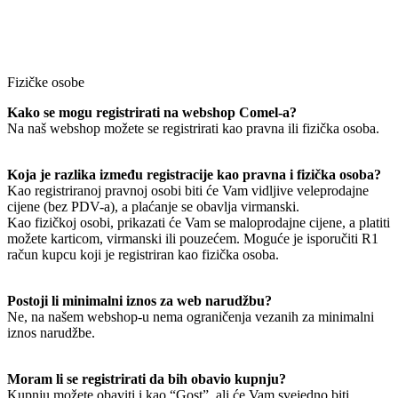
Fizičke osobe
Kako se mogu registrirati na webshop Comel-a?
Na naš webshop možete se registrirati kao pravna ili fizička osoba.
Koja je razlika između registracije kao pravna i fizička osoba?
Kao registriranoj pravnoj osobi biti će Vam vidljive veleprodajne
cijene (bez PDV-a), a plaćanje se obavlja virmanski.
Kao fizičkoj osobi, prikazati će Vam se maloprodajne cijene, a platiti
možete karticom, virmanski ili pouzećem. Moguće je isporučiti R1
račun kupcu koji je registriran kao fizička osoba.
Postoji li minimalni iznos za web narudžbu?
Ne, na našem webshop-u nema ograničenja vezanih za minimalni
iznos narudžbe.
Moram li se registrirati da bih obavio kupnju?
Kupnju možete obaviti i kao “Gost”, ali će Vam svejedno biti