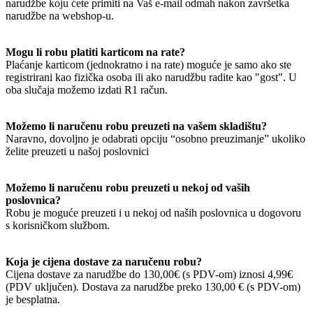
narudžbe koju ćete primiti na Vaš e-mail odmah nakon završetka
narudžbe na webshop-u.
Mogu li robu platiti karticom na rate?
Plaćanje karticom (jednokratno i na rate) moguće je samo ako ste
registrirani kao fizička osoba ili ako narudžbu radite kao "gost". U
oba slučaja možemo izdati R1 račun.
Možemo li naručenu robu preuzeti na vašem skladištu?
Naravno, dovoljno je odabrati opciju “osobno preuzimanje” ukoliko
želite preuzeti u našoj poslovnici
Možemo li naručenu robu preuzeti u nekoj od vaših
poslovnica?
Robu je moguće preuzeti i u nekoj od naših poslovnica u dogovoru
s korisničkom službom.
Koja je cijena dostave za naručenu robu?
Cijena dostave za narudžbe do 130,00€ (s PDV-om) iznosi 4,99€
(PDV uključen). Dostava za narudžbe preko 130,00 € (s PDV-om)
je besplatna.