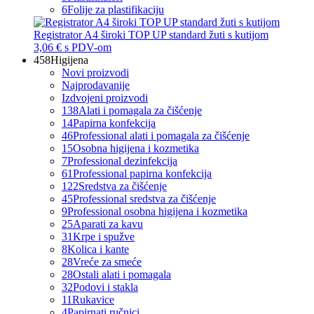
6
Folije za plastifikaciju
Registrator A4 široki TOP UP standard žuti s kutijom
3,06 €
s PDV-om
458
Higijena
Novi proizvodi
Najprodavanije
Izdvojeni proizvodi
138
Alati i pomagala za čišćenje
14
Papirna konfekcija
46
Professional alati i pomagala za čišćenje
15
Osobna higijena i kozmetika
7
Professional dezinfekcija
61
Professional papirna konfekcija
122
Sredstva za čišćenje
45
Professional sredstva za čišćenje
9
Professional osobna higijena i kozmetika
25
Aparati za kavu
31
Krpe i spužve
8
Kolica i kante
28
Vreće za smeće
28
Ostali alati i pomagala
32
Podovi i stakla
11
Rukavice
4
Papirnati ručnici