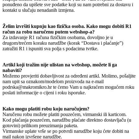
ponuđeno da upišete sve podatke koji su nam potrebni za dostavu i
kontakt u slučaju nenadanih izmjena.
Želim izvršiti kupnju kao fizička osoba. Kako mogu dobiti R1
račun za robu naručenu putem webshop-a?
Za izdavanje R1 računa fizičkim osobama, dovoljno je u
drugom/trećem koraku narudžbe (korak “Dostava i plaćanje”)
zatražiti R1 i ispuniti sva polja s podacima tvrtke.
Artikl koji tražim nije ulistan na webshop, možete li ga
nabaviti?
Možemo provjeriti dobavljivost za određeni artikl. Molimo, pošaljite
nam upit sa oznakom/modelom proizvoda na e-mail
podrska@makromikro.hr te ćemo Vam u najkraćem mogućem roku
poslati informacije o cijeni i roku isporuke.
Kako mogu platiti robu koju naručujem?
Naručenu robu možete platiti pouzećem, virmanski ili karticom.
Kod plaćanja pouzećem, narudžbu plaćate direktno dostavljaču (u
gotovini) prilikom preuzimanja paketa.
Virmanske uplate vrše se po potvrdi narudžbe koju ćete dobiti na
mail nakon izvršene narudžbe.