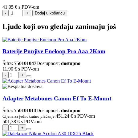
41,05 €
s PDV-om
Dodaj u košaricu
Ljude koji ovo gledaju zanimaju još
Baterije Punjive Eneloop Pro Aaa 2Kom
Šifra:
750101047
Dostupnost:
dostupno
11,90 €
s PDV-om
Adapter Metabones Canon Ef To E-Mount
Šifra:
750101013
Dostupnost:
dostupno
451,24 €
s PDV-om
Cijena za jednokratno plaćanje:
501,38 €
s PDV-om