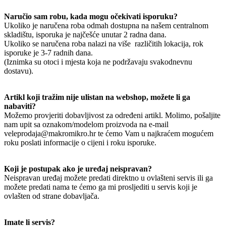
Naručio sam robu, kada mogu očekivati isporuku?
Ukoliko je naručena roba odmah dostupna na našem centralnom
skladištu, isporuka je najčešće unutar 2 radna dana.
Ukoliko se naručena roba nalazi na više različitih lokacija, rok
isporuke je 3-7 radnih dana.
(Iznimka su otoci i mjesta koja ne podržavaju svakodnevnu
dostavu).
Artikl koji tražim nije ulistan na webshop, možete li ga
nabaviti?
Možemo provjeriti dobavljivost za određeni artikl. Molimo, pošaljite
nam upit sa oznakom/modelom proizvoda na e-mail
veleprodaja@makromikro.hr te ćemo Vam u najkraćem mogućem
roku poslati informacije o cijeni i roku isporuke.
Koji je postupak ako je uređaj neispravan?
Neispravan uređaj možete predati direktno u ovlašteni servis ili ga
možete predati nama te ćemo ga mi prosljediti u servis koji je
ovlašten od strane dobavljača.
Imate li servis?