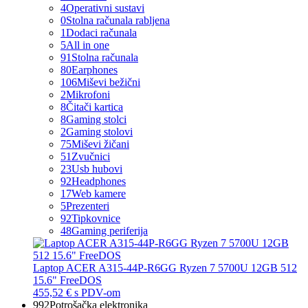
4
Operativni sustavi
0
Stolna računala rabljena
1
Dodaci računala
5
All in one
91
Stolna računala
80
Earphones
106
Miševi bežični
2
Mikrofoni
8
Čitači kartica
8
Gaming stolci
2
Gaming stolovi
75
Miševi žičani
51
Zvučnici
23
Usb hubovi
92
Headphones
17
Web kamere
5
Prezenteri
92
Tipkovnice
48
Gaming periferija
Laptop ACER A315-44P-R6GG Ryzen 7 5700U 12GB 512
15.6" FreeDOS
455,52 €
s PDV-om
992
Potrošačka elektronika