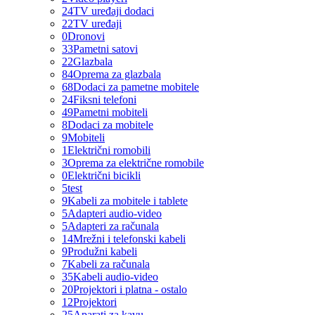
24
TV uređaji dodaci
22
TV uređaji
0
Dronovi
33
Pametni satovi
22
Glazbala
84
Oprema za glazbala
68
Dodaci za pametne mobitele
24
Fiksni telefoni
49
Pametni mobiteli
8
Dodaci za mobitele
9
Mobiteli
1
Električni romobili
3
Oprema za električne romobile
0
Električni bicikli
5
test
9
Kabeli za mobitele i tablete
5
Adapteri audio-video
5
Adapteri za računala
14
Mrežni i telefonski kabeli
9
Produžni kabeli
7
Kabeli za računala
35
Kabeli audio-video
20
Projektori i platna - ostalo
12
Projektori
25
Aparati za kavu