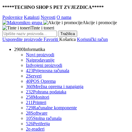
*****TECHNO SHOP S PET ZVJEZDICA*****
Poslovnice
Katalozi
Novosti
O nama
Akcije i promocije
Tinte i toneri
Tražilica
Usporedite proizvode
Favoriti
Košarica
Korisnički račun
2900
Informatika
Novi proizvodi
Najprodavanije
Izdvojeni proizvodi
423
Prijenosna računala
2
Serveri
40
POS Oprema
360
Mrežna oprema i napajanja
232
Pohrana podataka
258
Monitori
211
Printeri
729
Računalne komponente
28
Software
105
Stolna računala
526
Periferija
2
e-readeri