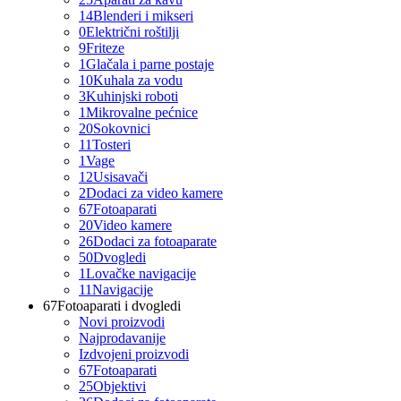
14
Blenderi i mikseri
0
Električni roštilji
9
Friteze
1
Glačala i parne postaje
10
Kuhala za vodu
3
Kuhinjski roboti
1
Mikrovalne pećnice
20
Sokovnici
11
Tosteri
1
Vage
12
Usisavači
2
Dodaci za video kamere
67
Fotoaparati
20
Video kamere
26
Dodaci za fotoaparate
50
Dvogledi
1
Lovačke navigacije
11
Navigacije
67
Fotoaparati i dvogledi
Novi proizvodi
Najprodavanije
Izdvojeni proizvodi
67
Fotoaparati
25
Objektivi