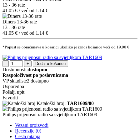
13 - 36 rate
41.05 € / već od 1.14 €
Diners 13-36 rate
13 - 36 rate
41.05 € / već od 1.14 €
*Popust se obraćunava u košarici ukoliko je iznos košarice veći od 19.90 €
Dodaj u košaricu
Dostupnost:
dostupno
Raspoloživost po poslovnicama
VP skladiste2
dostupno
Usporedba
Pošalji upit
Favoriti
Kataloški broj:
TAR1609/00
Philips prijenosni radio sa svjetiljkom TAR1609
Vezani proizvodi
Recenzije (0)
Česta pitanja