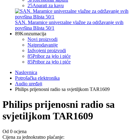
25
Aparati za kavu
SAN. Maramice univerzalne vlažne za održavanje svih
površina Blista 50/1
89
Konzumacija
Novi proizvodi
Najprodavanije
Izdvojeni proizvodi
85
Pribor za jelo i piće
85
Pribor za jelo i piće
Naslovnica
Potrošačka elektronika
Audio uređaji
Philips prijenosni radio sa svjetiljkom TAR1609
Philips prijenosni radio sa
svjetiljkom TAR1609
Od 0 ocjena
Cijena za jednokratno plaćanje: