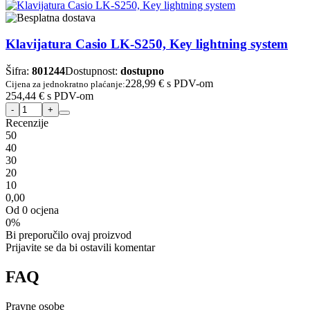
Klavijatura Casio LK-S250, Key lightning system
Šifra:
801244
Dostupnost:
dostupno
228,99 €
s PDV-om
Cijena za jednokratno plaćanje:
254,44 €
s PDV-om
Recenzije
5
0
4
0
3
0
2
0
1
0
0,00
Od 0 ocjena
0%
Bi preporučilo ovaj proizvod
Prijavite se da bi ostavili komentar
FAQ
Pravne osobe