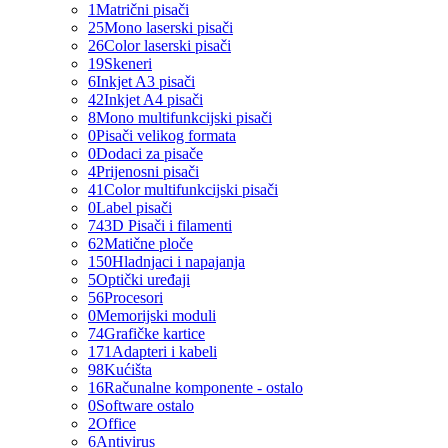
1
Matrični pisači
25
Mono laserski pisači
26
Color laserski pisači
19
Skeneri
6
Inkjet A3 pisači
42
Inkjet A4 pisači
8
Mono multifunkcijski pisači
0
Pisači velikog formata
0
Dodaci za pisače
4
Prijenosni pisači
41
Color multifunkcijski pisači
0
Label pisači
74
3D Pisači i filamenti
62
Matične ploče
150
Hladnjaci i napajanja
5
Optički uređaji
56
Procesori
0
Memorijski moduli
74
Grafičke kartice
171
Adapteri i kabeli
98
Kućišta
16
Računalne komponente - ostalo
0
Software ostalo
2
Office
6
Antivirus