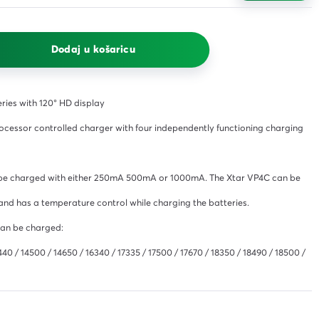
R6GG Ryzen 7 5700U 12GB
vlažne za održavanje svih
standard žuti s kutijom
No.650 (MMG)
površina Blista 50/1
512 15.6" FreeDOS
19,26 €
3,06 €
455,52 €
s PDV-om
s PDV-om
Dodaj u košaricu
s PDV-om
eries with 120° HD display
rocessor controlled charger with four independently functioning charging
an be charged with either 250mA 500mA or 1000mA. The Xtar VP4C can be
nd has a temperature control while charging the batteries.
can be charged:
40 / 14500 / 14650 / 16340 / 17335 / 17500 / 17670 / 18350 / 18490 / 18500 /