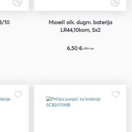
B/10
Maxell alk. dugm. baterija
LR44,10kom, 5x2
6,50 €
s PDV-om