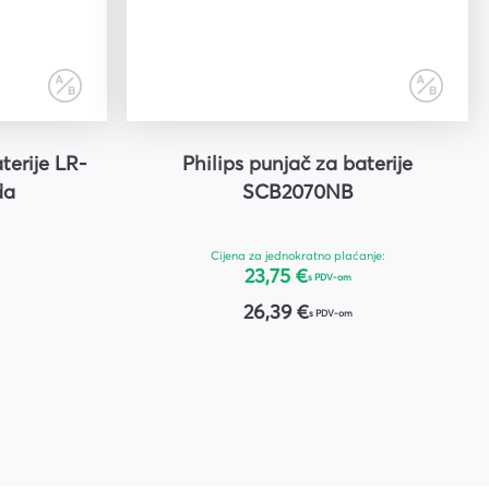
terije LR-
Philips punjač za baterije
da
SCB2070NB
Cijena za jednokratno plaćanje:
23,75 €
s PDV-om
26,39 €
s PDV-om