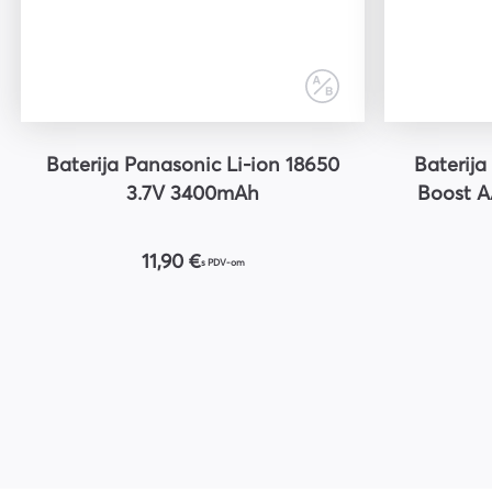
Baterija Panasonic Li-ion 18650
Baterij
3.7V 3400mAh
Boost AA
11,90 €
s PDV-om