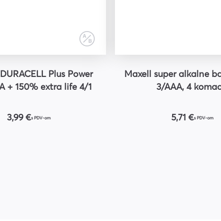
a DURACELL Plus Power
Maxell super alkalne ba
 + 150% extra life 4/1
3/AAA, 4 koma
3,99 €
5,71 €
s PDV-om
s PDV-om