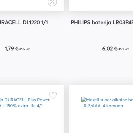
URACELL DL1220 1/1
PHILIPS baterija LR03P4
1,79 €
6,02 €
s PDV-om
s PDV-om