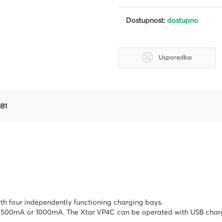
Dostupnost:
dostupno
riju
Usporedba
181
th four independently functioning charging bays.
mA 500mA or 1000mA. The Xtar VP4C can be operated with USB charg
ri