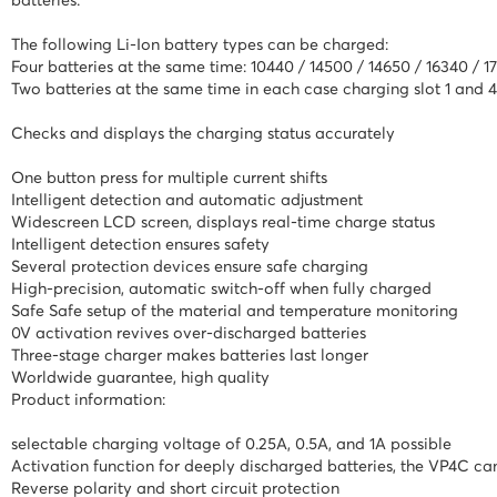
batteries.
Kuverte vrećice
The following Li-Ion battery types can be charged:
Four batteries at the same time: 10440 / 14500 / 14650 / 16340 / 1
Plastifikatori i folije za
Two batteries at the same time in each case charging slot 1 and 
plastifikaciju
Checks and displays the charging status accurately
One button press for multiple current shifts
Intelligent detection and automatic adjustment
Widescreen LCD screen, displays real-time charge status
Intelligent detection ensures safety
Several protection devices ensure safe charging
High-precision, automatic switch-off when fully charged
Safe Safe setup of the material and temperature monitoring
0V activation revives over-discharged batteries
Three-stage charger makes batteries last longer
Worldwide guarantee, high quality
Product information:
selectable charging voltage of 0.25A, 0.5A, and 1A possible
Activation function for deeply discharged batteries, the VP4C can
Reverse polarity and short circuit protection