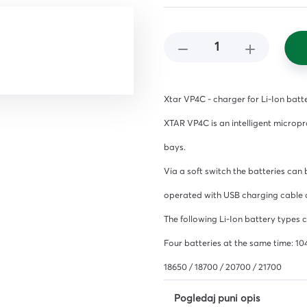
čišćenje
i,
ena i
 i
Xtar VP4C - charger for Li-Ion batt
XTAR VP4C is an intelligent microp
bays.
Via a soft switch the batteries c
operated with USB charging cable a
The following Li-Ion battery types 
iljila
Four batteries at the same time: 104
18650 / 18700 / 20700 / 21700
Pogledaj puni opis
a