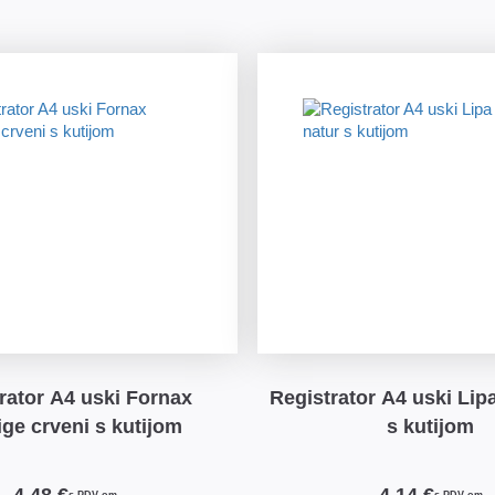
rator A4 uski Fornax
Registrator A4 uski Lipa
ige crveni s kutijom
s kutijom
4,48 €
4,14 €