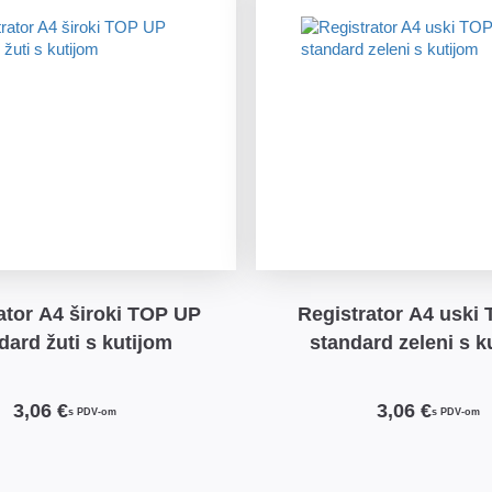
oki TOP UP
Registrator A4 uski TOP UP
dard žuti s kutijom
standard zeleni s k
3,06 €
3,06 €
s PDV-om
s PDV-om