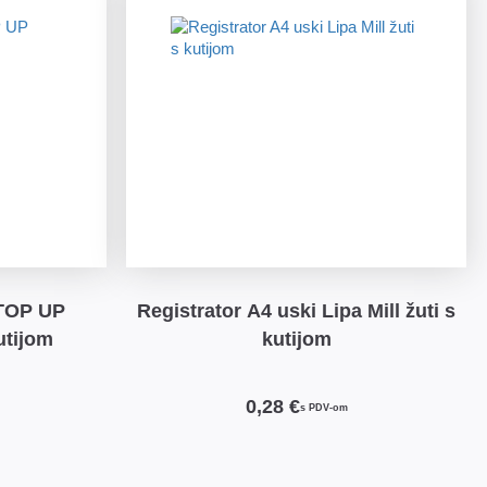
Registrator A4 uski Lipa Mill žuti s
utijom
kutijom
0,28 €
s PDV-om