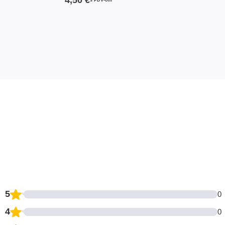
s PDV-om
5
0
4
0