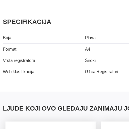
Kuverte vrećice
Plastifikatori i folije za plas
SPECIFIKACIJA
Boja
Plava
Format
A4
Vrsta registratora
Široki
Web klasifikacija
G1ca Registratori
LJUDE KOJI OVO GLEDAJU ZANIMAJU J