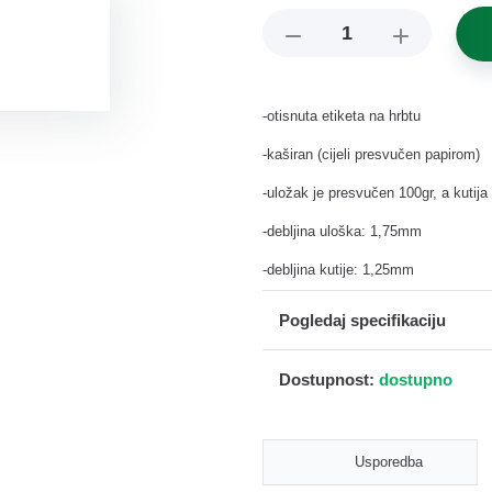
čišćenje
telefoni i
na i
-otisnuta etiketa na hrbtu
i
-kaširan (cijeli presvučen papirom)
-uložak je presvučen 100gr, a kutija
-debljina uloška: 1,75mm
-debljina kutije: 1,25mm
Pogledaj specifikaciju
ljila
Dostupnost:
dostupno
Usporedba