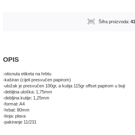
Uredski pribor
Bušilice za papir i pribor
Šifra proizvoda:
4
Pribor za crtanje i geometr
Mape
Kalkulatori
OPIS
Olovke tehničke i mine
Olovke roleri i nalivpera
-otisnuta etiketa na hrbtu
-kaširan (cijeli presvučen papirom)
Tiskanice
-uložak je presvučen 100gr, a kutija 115gr offset papirom u boji
Kuverte
-debljina uloška: 1,75mm
-debljina kutije: 1,25mm
Registratori
-format: A4
-hrbat: 80mm
Etikete
-boja: plava
-pakiranje 11/231
Teke i blokovi
Flomasteri, markeri i signir