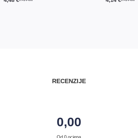
s PDV-om
s PDV-om
RECENZIJE
0,00
Od 0 ocjena