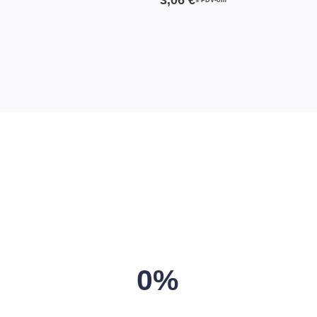
s PDV-om
0%