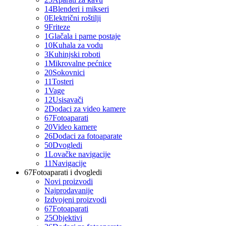
14
Blenderi i mikseri
0
Električni roštilji
9
Friteze
1
Glačala i parne postaje
10
Kuhala za vodu
3
Kuhinjski roboti
1
Mikrovalne pećnice
20
Sokovnici
11
Tosteri
1
Vage
12
Usisavači
2
Dodaci za video kamere
67
Fotoaparati
20
Video kamere
26
Dodaci za fotoaparate
50
Dvogledi
1
Lovačke navigacije
11
Navigacije
67
Fotoaparati i dvogledi
Novi proizvodi
Najprodavanije
Izdvojeni proizvodi
67
Fotoaparati
25
Objektivi