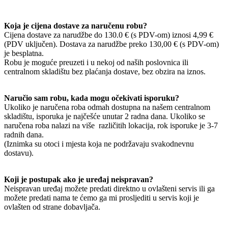
Koja je cijena dostave za naručenu robu?
Cijena dostave za narudžbe do 130.0 € (s PDV-om) iznosi 4,99 €
(PDV uključen). Dostava za narudžbe preko 130,00 € (s PDV-om)
je besplatna.
Robu je moguće preuzeti i u nekoj od naših poslovnica ili
centralnom skladištu bez plaćanja dostave, bez obzira na iznos.
Naručio sam robu, kada mogu očekivati isporuku?
Ukoliko je naručena roba odmah dostupna na našem centralnom
skladištu, isporuka je najčešće unutar 2 radna dana. Ukoliko se
naručena roba nalazi na više različitih lokacija, rok isporuke je 3-7
radnih dana.
(Iznimka su otoci i mjesta koja ne podržavaju svakodnevnu
dostavu).
Koji je postupak ako je uređaj neispravan?
Neispravan uređaj možete predati direktno u ovlašteni servis ili ga
možete predati nama te ćemo ga mi prosljediti u servis koji je
ovlašten od strane dobavljača.