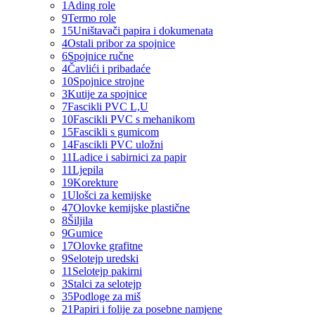
1
Ading role
9
Termo role
15
Uništavači papira i dokumenata
4
Ostali pribor za spojnice
6
Spojnice ručne
4
Čavlići i pribadaće
10
Spojnice strojne
3
Kutije za spojnice
7
Fascikli PVC L,U
10
Fascikli PVC s mehanikom
15
Fascikli s gumicom
14
Fascikli PVC uložni
11
Ladice i sabirnici za papir
11
Ljepila
19
Korekture
1
Ulošci za kemijske
47
Olovke kemijske plastične
8
Šiljila
9
Gumice
17
Olovke grafitne
9
Selotejp uredski
11
Selotejp pakirni
3
Stalci za selotejp
35
Podloge za miš
21
Papiri i folije za posebne namjene