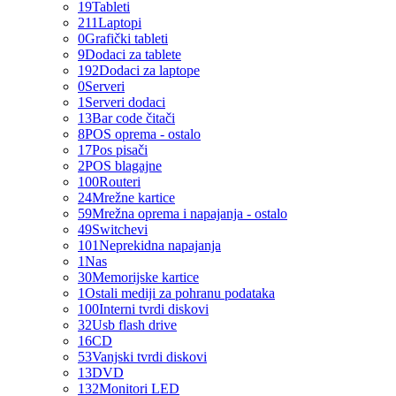
19
Tableti
211
Laptopi
0
Grafički tableti
9
Dodaci za tablete
192
Dodaci za laptope
0
Serveri
1
Serveri dodaci
13
Bar code čitači
8
POS oprema - ostalo
17
Pos pisači
2
POS blagajne
100
Routeri
24
Mrežne kartice
59
Mrežna oprema i napajanja - ostalo
49
Switchevi
101
Neprekidna napajanja
1
Nas
30
Memorijske kartice
1
Ostali mediji za pohranu podataka
100
Interni tvrdi diskovi
32
Usb flash drive
16
CD
53
Vanjski tvrdi diskovi
13
DVD
132
Monitori LED