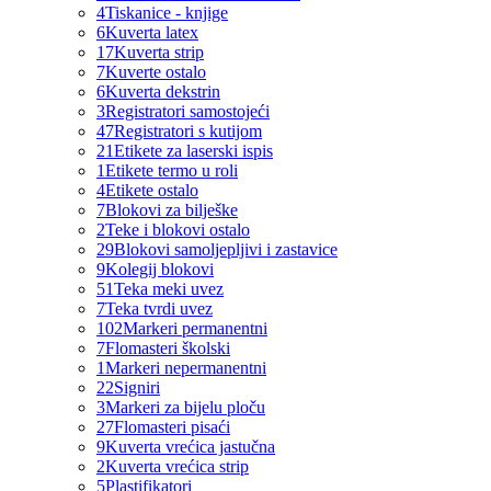
4
Tiskanice - knjige
6
Kuverta latex
17
Kuverta strip
7
Kuverte ostalo
6
Kuverta dekstrin
3
Registratori samostojeći
47
Registratori s kutijom
21
Etikete za laserski ispis
1
Etikete termo u roli
4
Etikete ostalo
7
Blokovi za bilješke
2
Teke i blokovi ostalo
29
Blokovi samoljepljivi i zastavice
9
Kolegij blokovi
51
Teka meki uvez
7
Teka tvrdi uvez
102
Markeri permanentni
7
Flomasteri školski
1
Markeri nepermanentni
22
Signiri
3
Markeri za bijelu ploču
27
Flomasteri pisaći
9
Kuverta vrećica jastučna
2
Kuverta vrećica strip
5
Plastifikatori