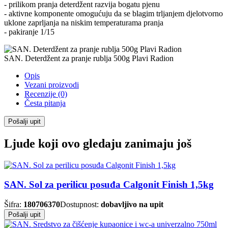
- prilikom pranja deterdžent razvija bogatu pjenu
- aktivne komponente omogućuju da se blagim trljanjem djelotvorno
uklone zaprljanja na niskim temperaturama pranja
- pakiranje 1/15
SAN. Deterdžent za pranje rublja 500g Plavi Radion
Opis
Vezani proizvodi
Recenzije (0)
Česta pitanja
Pošalji upit
Ljude koji ovo gledaju zanimaju još
SAN. Sol za perilicu posuđa Calgonit Finish 1,5kg
Šifra:
180706370
Dostupnost:
dobavljivo na upit
Pošalji upit