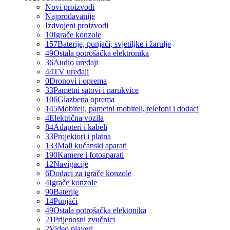
Novi proizvodi
Najprodavanije
Izdvojeni proizvodi
10
Igrače konzole
157
Baterije, punjači, svjetiljke i žarulje
49
Ostala potrošačka elektronika
36
Audio uređaji
44
TV uređaji
0
Dronovi i oprema
33
Pametni satovi i narukvice
106
Glazbena oprema
145
Mobiteli, pametni mobiteli, telefoni i dodaci
4
Električna vozila
84
Adapteri i kabeli
33
Projektori i platna
133
Mali kućanski aparati
190
Kamere i fotoaparati
12
Navigacije
6
Dodaci za igrače konzole
4
Igrače konzole
90
Baterije
14
Punjači
49
Ostala potrošačka elektonika
21
Prijenosni zvučnici
2
Video playeri