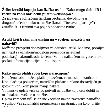
Želim izvršiti kupnju kao fizička osoba. Kako mogu dobiti R1
račun za robu naručenu putem webshop-a?
Za izdavanje R1 računa fizičkim osobama, dovoljno je u
drugom/trećem koraku narudžbe (korak “Dostava i plaćanje”)
zatražiti R1 i ispuniti sva polja s podacima tvrtke.
Artikl koji tražim nije ulistan na webshop, možete li ga
nabaviti?
Možemo provjeriti dobavljivost za određeni artikl. Molimo, pošaljite
nam upit sa oznakom/modelom proizvoda na e-mail
podrska@makromikro.hr te ćemo Vam u najkraćem mogućem roku
poslati informacije o cijeni i roku isporuke.
Kako mogu platiti robu koju naručujem?
Naručenu robu možete platiti pouzećem, virmanski ili karticom.
Kod plaćanja pouzećem, narudžbu plaćate direktno dostavljaču (u
gotovini) prilikom preuzimanja paketa.
Virmanske uplate vrše se po potvrdi narudžbe koju ćete dobiti na
mail nakon izvršene narudžbe.
Uplata karticom vrši se online - odmah nakon završetka narudžbe,
webshop Vas automatski preusmjerava na stranicu na kojoj vršite