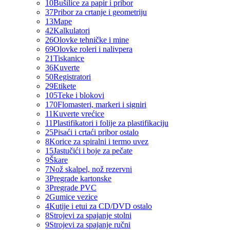
10
Bušilice za papir i pribor
37
Pribor za crtanje i geometriju
13
Mape
42
Kalkulatori
26
Olovke tehničke i mine
69
Olovke roleri i nalivpera
21
Tiskanice
36
Kuverte
50
Registratori
29
Etikete
105
Teke i blokovi
170
Flomasteri, markeri i signiri
11
Kuverte vrećice
11
Plastifikatori i folije za plastifikaciju
25
Pisaći i crtaći pribor ostalo
8
Korice za spiralni i termo uvez
15
Jastučići i boje za pečate
9
Škare
7
Nož skalpel, nož rezervni
3
Pregrade kartonske
3
Pregrade PVC
2
Gumice vezice
4
Kutije i etui za CD/DVD ostalo
8
Strojevi za spajanje stolni
9
Strojevi za spajanje ručni