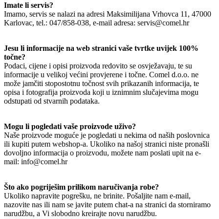
Imate li servis?
Imamo, servis se nalazi na adresi Maksimilijana Vrhovca 11, 47000
Karlovac, tel.: 047/858-038, e-mail adresa: servis@comel.hr
Jesu li informacije na web stranici vaše tvrtke uvijek 100%
točne?
Podaci, cijene i opisi proizvoda redovito se osvježavaju, te su
informacije u velikoj većini provjerene i točne. Comel d.o.o. ne
može jamčiti stopostotnu točnost svih prikazanih informacija, te
opisa i fotografija proizvoda koji u iznimnim slučajevima mogu
odstupati od stvarnih podataka.
Mogu li pogledati vaše proizvode uživo?
Naše proizvode moguće je pogledati u nekima od naših poslovnica
ili kupiti putem webshop-a. Ukoliko na našoj stranici niste pronašli
dovoljno informacija o proizvodu, možete nam poslati upit na e-
mail: info@comel.hr
Što ako pogriješim prilikom naručivanja robe?
Ukoliko napravite pogrešku, ne brinite. Pošaljite nam e-mail,
nazovite nas ili nam se javite putem chat-a na stranici da storniramo
narudžbu, a Vi slobodno kreirajte novu narudžbu.