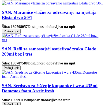
SAN. Maramice vlažne za održavanje namještaja
Blista drvo 50/1
Šifra:
180708057
Dostupnost:
dobavljivo na upit
Pošalji upit
SAN. Refil za samostojeći osvježivač zraka Glade
269ml boz i tres
Šifra:
180707588
Dostupnost:
dobavljivo na upit
Pošalji upit
SAN. Sredstvo za čišćenje kupaonice i wc-a 435ml
Domestos foam Arctic fresh
Šifra:
109991
Dostupnost:
dobavljivo na upit
Pošalji upit