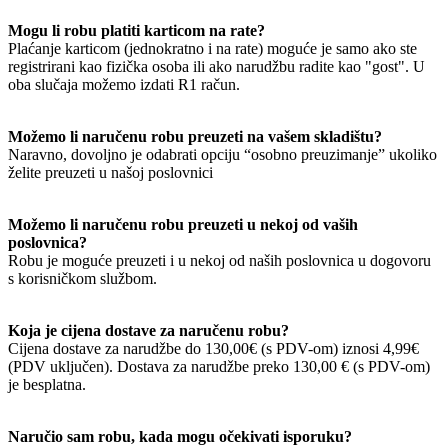
Mogu li robu platiti karticom na rate?
Plaćanje karticom (jednokratno i na rate) moguće je samo ako ste
registrirani kao fizička osoba ili ako narudžbu radite kao "gost". U
oba slučaja možemo izdati R1 račun.
Možemo li naručenu robu preuzeti na vašem skladištu?
Naravno, dovoljno je odabrati opciju “osobno preuzimanje” ukoliko
želite preuzeti u našoj poslovnici
Možemo li naručenu robu preuzeti u nekoj od vaših
poslovnica?
Robu je moguće preuzeti i u nekoj od naših poslovnica u dogovoru
s korisničkom službom.
Koja je cijena dostave za naručenu robu?
Cijena dostave za narudžbe do 130,00€ (s PDV-om) iznosi 4,99€
(PDV uključen). Dostava za narudžbe preko 130,00 € (s PDV-om)
je besplatna.
Naručio sam robu, kada mogu očekivati isporuku?