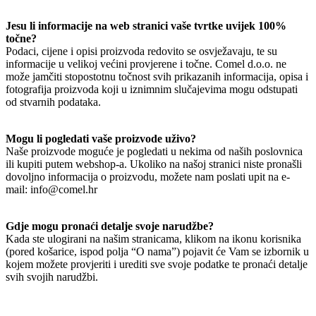
Jesu li informacije na web stranici vaše tvrtke uvijek 100%
točne?
Podaci, cijene i opisi proizvoda redovito se osvježavaju, te su
informacije u velikoj većini provjerene i točne. Comel d.o.o. ne
može jamčiti stopostotnu točnost svih prikazanih informacija, opisa i
fotografija proizvoda koji u iznimnim slučajevima mogu odstupati
od stvarnih podataka.
Mogu li pogledati vaše proizvode uživo?
Naše proizvode moguće je pogledati u nekima od naših poslovnica
ili kupiti putem webshop-a. Ukoliko na našoj stranici niste pronašli
dovoljno informacija o proizvodu, možete nam poslati upit na e-
mail: info@comel.hr
Gdje mogu pronaći detalje svoje narudžbe?
Kada ste ulogirani na našim stranicama, klikom na ikonu korisnika
(pored košarice, ispod polja “O nama”) pojavit će Vam se izbornik u
kojem možete provjeriti i urediti sve svoje podatke te pronaći detalje
svih svojih narudžbi.