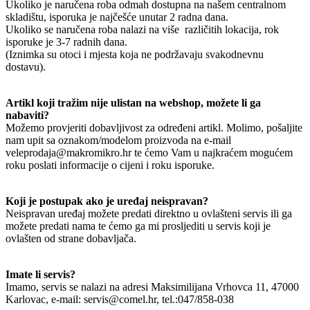
Ukoliko je naručena roba odmah dostupna na našem centralnom
skladištu, isporuka je najčešće unutar 2 radna dana.
Ukoliko se naručena roba nalazi na više različitih lokacija, rok
isporuke je 3-7 radnih dana.
(Iznimka su otoci i mjesta koja ne podržavaju svakodnevnu
dostavu).
Artikl koji tražim nije ulistan na webshop, možete li ga
nabaviti?
Možemo provjeriti dobavljivost za određeni artikl. Molimo, pošaljite
nam upit sa oznakom/modelom proizvoda na e-mail
veleprodaja@makromikro.hr te ćemo Vam u najkraćem mogućem
roku poslati informacije o cijeni i roku isporuke.
Koji je postupak ako je uređaj neispravan?
Neispravan uređaj možete predati direktno u ovlašteni servis ili ga
možete predati nama te ćemo ga mi prosljediti u servis koji je
ovlašten od strane dobavljača.
Imate li servis?
Imamo, servis se nalazi na adresi Maksimilijana Vrhovca 11, 47000
Karlovac, e-mail: servis@comel.hr, tel.:047/858-038