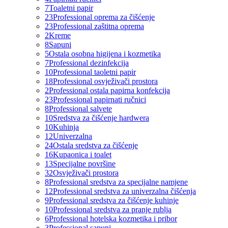
7
Toaletni papir
23
Professional oprema za čišćenje
23
Professional zaštitna oprema
2
Kreme
8
Sapuni
5
Ostala osobna higijena i kozmetika
7
Professional dezinfekcija
10
Professional taoletni papir
18
Professional osvježivači prostora
2
Professional ostala papirna konfekcija
23
Professional papirnati ručnici
8
Professional salvete
10
Sredstva za čišćenje hardwera
10
Kuhinja
12
Univerzalna
24
Ostala sredstva za čišćenje
16
Kupaonica i toalet
13
Specijalne površine
32
Osvježivači prostora
8
Professional sredstva za specijalne namjene
12
Professional sredstva za univerzalna čišćenja
9
Professional sredstva za čišćenje kuhinje
10
Professional sredstva za pranje rublja
6
Professional hotelska kozmetika i pribor
3
Professional sapuni