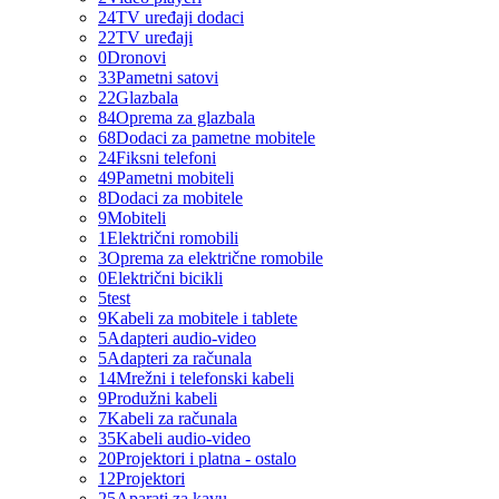
24
TV uređaji dodaci
22
TV uređaji
0
Dronovi
33
Pametni satovi
22
Glazbala
84
Oprema za glazbala
68
Dodaci za pametne mobitele
24
Fiksni telefoni
49
Pametni mobiteli
8
Dodaci za mobitele
9
Mobiteli
1
Električni romobili
3
Oprema za električne romobile
0
Električni bicikli
5
test
9
Kabeli za mobitele i tablete
5
Adapteri audio-video
5
Adapteri za računala
14
Mrežni i telefonski kabeli
9
Produžni kabeli
7
Kabeli za računala
35
Kabeli audio-video
20
Projektori i platna - ostalo
12
Projektori
25
Aparati za kavu