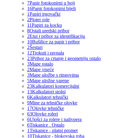
7
Papir fotokopirni u boji
16
Papir fotokopirni bijeli
1
Papiri trgovački
2
Ploter role
11
Papiri za kocku
8
Ostali uredski pribor
2
Etui i pribor za identifikaciju
10
Bušilice za papir i pribor
2
Šestari
12
Trokuti i ravnala
23
Pribor za crtanje i geometriju ostalo
3
Mape ostalo
2
Mape viseće
3
Mape uložbe s ringovima
5
Mape uložne varene
23
Kalkulatori komercijalni
13
Kalkulatori stolni
6
Kalkulatori tehnički
9
Mine za tehničke olovke
17
Olovke tehničke
63
Olovke roleri
6
Ulošci za rolere i nalivpera
6
Tiskanice . Ostalo
1
Tiskanice - platni promet
10
Tiskanice - blokovska roba