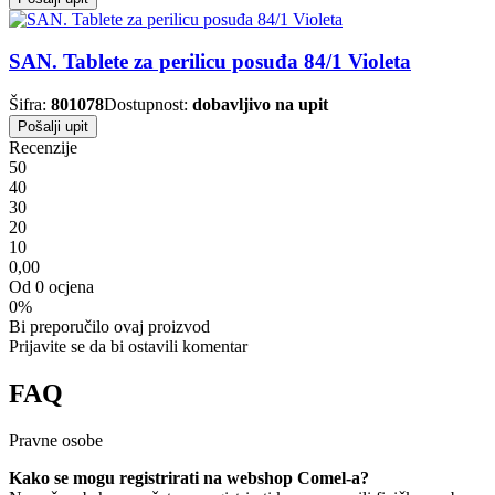
SAN. Tablete za perilicu posuđa 84/1 Violeta
Šifra:
801078
Dostupnost:
dobavljivo na upit
Pošalji upit
Recenzije
5
0
4
0
3
0
2
0
1
0
0,00
Od 0 ocjena
0%
Bi preporučilo ovaj proizvod
Prijavite se da bi ostavili komentar
FAQ
Pravne osobe
Kako se mogu registrirati na webshop Comel-a?