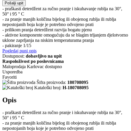
Pošalji upit
- praškasti deterdžent za ručno pranje i iskuhavanje rublja na 30°,
50° i 95 ° C
- za pranje manjih količina bijelog ili obojenog rublja ili rublja
nepostojanih boja koje je potrebno odvojeno prati
- prilikom pranja deterdžent razvija bogatu pjenu
- aktivne komponente omogućuju da se blagim trljanjem djelotvorno
uklone zaprljanja na niskim temperaturama pranja
- pakiranje 1/15
Pogledaj puni opis
Dostupnost:
dobavljivo na upit
Raspoloživost po poslovnicama
Maloprodaja Karlovac
dostupno
Usporedba
Favoriti
Šifra proizvoda:
180708095
Kataloški broj:
H-180708095
Opis
- praškasti deterdžent za ručno pranje i iskuhavanje rublja na 30°,
50° i 95 ° C
- za pranje manjih količina bijelog ili obojenog rublja ili rublja
nepostojanih boja koje je potrebno odvojeno prati