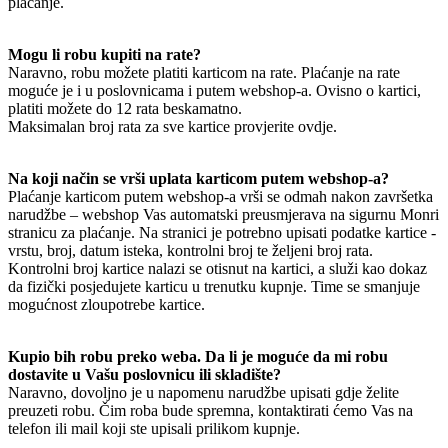
plaćanje.
Mogu li robu kupiti na rate?
Naravno, robu možete platiti karticom na rate. Plaćanje na rate
moguće je i u poslovnicama i putem webshop-a. Ovisno o kartici,
platiti možete do 12 rata beskamatno.
Maksimalan broj rata za sve kartice provjerite ovdje.
Na koji način se vrši uplata karticom putem webshop-a?
Plaćanje karticom putem webshop-a vrši se odmah nakon završetka
narudžbe – webshop Vas automatski preusmjerava na sigurnu Monri
stranicu za plaćanje. Na stranici je potrebno upisati podatke kartice -
vrstu, broj, datum isteka, kontrolni broj te željeni broj rata.
Kontrolni broj kartice nalazi se otisnut na kartici, a služi kao dokaz
da fizički posjedujete karticu u trenutku kupnje. Time se smanjuje
mogućnost zloupotrebe kartice.
Kupio bih robu preko weba. Da li je moguće da mi robu
dostavite u Vašu poslovnicu ili skladište?
Naravno, dovoljno je u napomenu narudžbe upisati gdje želite
preuzeti robu. Čim roba bude spremna, kontaktirati ćemo Vas na
telefon ili mail koji ste upisali prilikom kupnje.