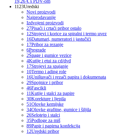
19,26 €
s PDV-om
1123
Uredski
Novi proizvodi
Najprodavanije
Izdvojeni proizvodi
27
Pisaći i crtaći pribor ostalo
12
Strojevi i korice za spiralni i termo uvez
16
Datumari, numeratori i jastučići
17
Pribor za rezanje
6
Pregrade
2
Špage i gumice vezice
4
Kutije i etui za cd/dvd
17
Strojevi za spajanje
10
Termo i ading role
16
Uništavači i rezači papira i dokumenata
29
Spojnice i pribor
46
Fascikli
11
Kutije i stalci za papire
30
Korekture i ljepila
51
Olovke kemijske
34
Olovke grafitne, gumice i šiljila
26
Selotejp i stalci
35
Podloge za miš
89
Papir i papirna konfekcija
12
Uredski pribor