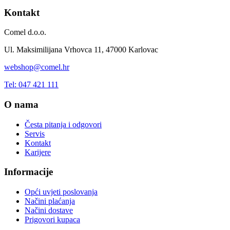
Kontakt
Comel d.o.o.
Ul. Maksimilijana Vrhovca 11, 47000 Karlovac
webshop@comel.hr
Tel: 047 421 111
O nama
Česta pitanja i odgovori
Servis
Kontakt
Karijere
Informacije
Opći uvjeti poslovanja
Načini plaćanja
Načini dostave
Prigovori kupaca