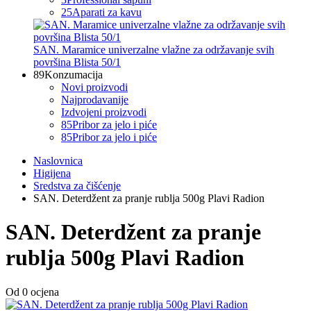
25
Aparati za kavu
SAN. Maramice univerzalne vlažne za održavanje svih
površina Blista 50/1
89
Konzumacija
Novi proizvodi
Najprodavanije
Izdvojeni proizvodi
85
Pribor za jelo i piće
85
Pribor za jelo i piće
Naslovnica
Higijena
Sredstva za čišćenje
SAN. Deterdžent za pranje rublja 500g Plavi Radion
SAN. Deterdžent za pranje
rublja 500g Plavi Radion
Od 0 ocjena