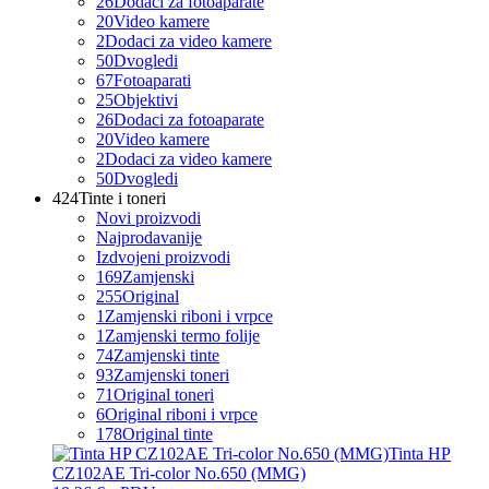
26
Dodaci za fotoaparate
20
Video kamere
2
Dodaci za video kamere
50
Dvogledi
67
Fotoaparati
25
Objektivi
26
Dodaci za fotoaparate
20
Video kamere
2
Dodaci za video kamere
50
Dvogledi
424
Tinte i toneri
Novi proizvodi
Najprodavanije
Izdvojeni proizvodi
169
Zamjenski
255
Original
1
Zamjenski riboni i vrpce
1
Zamjenski termo folije
74
Zamjenski tinte
93
Zamjenski toneri
71
Original toneri
6
Original riboni i vrpce
178
Original tinte
Tinta HP
CZ102AE Tri-color No.650 (MMG)