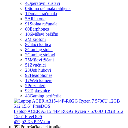
4
Operativni sustavi
0
Stolna računala rabljena
1
Dodaci računala
5
All in one
91
Stolna računala
80
Earphones
106
Miševi bežični
2
Mikrofoni
8
Čitači kartica
8
Gaming stolci
2
Gaming stolovi
75
Miševi žičani
51
Zvučnici
23
Usb hubovi
92
Headphones
17
Web kamere
5
Prezenteri
92
Tipkovnice
48
Gaming periferija
Laptop ACER A315-44P-R6GG Ryzen 7 5700U 12GB 512
15.6" FreeDOS
455,52 €
s PDV-om
992
Potrošačka elektronika