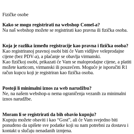
Fizičke osobe
Kako se mogu registrirati na webshop Comel-a?
Na naš webshop možete se registrirati kao pravna ili fizička osoba.
Koja je razlika između registracije kao pravna i fizička osoba?
Kao registriranoj pravnoj osobi biti će Vam vidljive veleprodajne
cijene (bez PDV-a), a plaćanje se obavlja virmanski.
Kao fizičkoj osobi, prikazati će Vam se maloprodajne cijene, a platiti
možete karticom, virmanski ili pouzećem. Moguće je isporučiti R1
račun kupcu koji je registriran kao fizička osoba.
Postoji li minimalni iznos za web narudžbu?
Ne, na našem webshop-u nema ograničenja vezanih za minimalni
iznos narudžbe.
Moram li se registrirati da bih obavio kupnju?
Kupnju možete obaviti i kao “Gost”, ali će Vam svejedno biti
ponuđeno da upišete sve podatke koji su nam potrebni za dostavu i
kontakt u slučaju nenadanih izmjena.