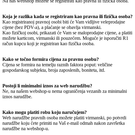
Na naš webshop možete se registrirati kao pravna ili fizička osoba.
Koja je razlika kada se registriram kao pravna ili fizička osoba?
Kao registriranoj pravnoj osobi biti će Vam vidljive veleprodajne
cijene (bez PDV-a), a plaćanje se obavlja virmanski.
Kao fizičkoj osobi, prikazati će Vam se maloprodajne cijene, a platiti
možete karticom, virmanski ili pouzećem. Moguće je isporučiti R1
račun kupcu koji je registriran kao fizička osoba.
Kako se točno formira cijena za pravnu osobu?
Cijena se formira na temelju raznih faktora poput: veličine
gospodarskog subjekta, broja zaposlenih, boniteta, itd.
Postoji li minimalni iznos za web narudžbu?
Ne, na našem webshop-u nema ograničenja vezanih za minimalni
iznos narudžbe.
Kako mogu platiti robu koju naručujem?
Web narudžbe pravnih osoba možete platiti virmanski, po potvrdi
narudžbe koju ćete primiti na Vaš e-mail odmah nakon završetka
narudžbe na webshop-u.