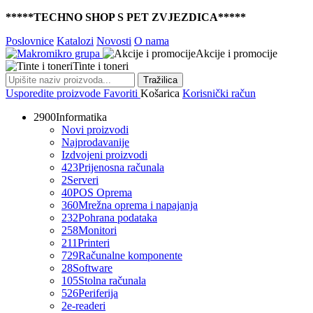
*****TECHNO SHOP S PET ZVJEZDICA*****
Poslovnice
Katalozi
Novosti
O nama
Akcije i promocije
Tinte i toneri
Tražilica
Usporedite proizvode
Favoriti
Košarica
Korisnički račun
2900
Informatika
Novi proizvodi
Najprodavanije
Izdvojeni proizvodi
423
Prijenosna računala
2
Serveri
40
POS Oprema
360
Mrežna oprema i napajanja
232
Pohrana podataka
258
Monitori
211
Printeri
729
Računalne komponente
28
Software
105
Stolna računala
526
Periferija
2
e-readeri