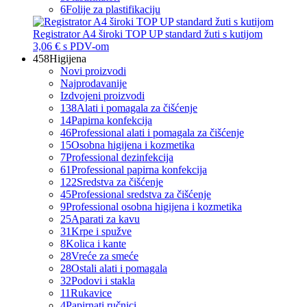
6
Folije za plastifikaciju
Registrator A4 široki TOP UP standard žuti s kutijom
3,06 €
s PDV-om
458
Higijena
Novi proizvodi
Najprodavanije
Izdvojeni proizvodi
138
Alati i pomagala za čišćenje
14
Papirna konfekcija
46
Professional alati i pomagala za čišćenje
15
Osobna higijena i kozmetika
7
Professional dezinfekcija
61
Professional papirna konfekcija
122
Sredstva za čišćenje
45
Professional sredstva za čišćenje
9
Professional osobna higijena i kozmetika
25
Aparati za kavu
31
Krpe i spužve
8
Kolica i kante
28
Vreće za smeće
28
Ostali alati i pomagala
32
Podovi i stakla
11
Rukavice
4
Papirnati ručnici