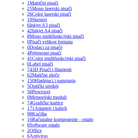
1
Matrični pisači
25
Mono laserski pisači
26
Color laserski pisači
19
Skeneri
6
Inkjet A3 pisači
42
Inkjet A4 pisači
8
Mono multifunkcijski pisači
0
Pisači velikog formata
0
Dodaci za pisače
4
Prijenosni pisači
41
Color multifunkcijski pisači
0
Label pisači
74
3D Pisači i filamenti
62
Matične ploče
150
Hladnjaci i napajanja
5
Optički uređaji
56
Procesori
0
Memorijski moduli
74
Grafičke kartice
171
Adapteri i kabeli
98
Kućišta
16
Računalne komponente - ostalo
0
Software ostalo
2
Office
6
Antivirus