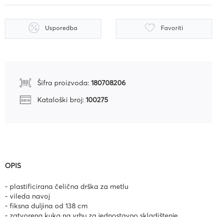
Usporedba
Favoriti
Šifra proizvoda:
180708206
Kataloški broj:
100275
OPIS
- plastificirana čelična drška za metlu
- vileda navoj
- fiksna duljina od 138 cm
- zatvorena kuka na vrhu za jednostavno skladištenje