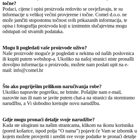
točne?
Podaci, cijene i opisi proizvoda redovito se osvježavaju, te su
informacije u velikoj većini provjerene i točne. Comel d.o.o. ne
može jamčiti stopostotnu točnost svih prikazanih informacija, te
opisa i fotografija proizvoda koji u iznimnim slučajevima mogu
odstupati od stvarnih podataka.
Mogu li pogledati vaše proizvode uživo?
Naše proizvode moguće je pogledati u nekima od naših poslovnica
ili kupiti putem webshop-a. Ukoliko na našoj stranici niste pronašli
dovoljno informacija o proizvodu, možete nam poslati upit na e-
mail: info@comel.hr
Što ako pogriješim prilikom naručivanja robe?
Ukoliko napravite pogrešku, ne brinite. Pošaljite nam e-mail,
nazovite nas ili nam se javite putem chat-a na stranici da storniramo
narudžbu, a Vi slobodno kreirajte novu narudžbu.
Gdje mogu pronaći detalje svoje narudžbe?
Kada ste ulogirani na našim stranicama, klikom na ikonu korisnika
(pored košarice, ispod polja “O nama”) pojavit će Vam se izbornik u
kojem možete provjeriti i urediti sve svoje podatke te pronaći detalje