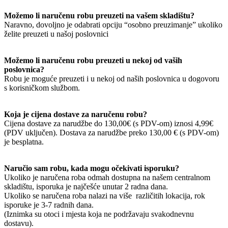
Možemo li naručenu robu preuzeti na vašem skladištu?
Naravno, dovoljno je odabrati opciju “osobno preuzimanje” ukoliko
želite preuzeti u našoj poslovnici
Možemo li naručenu robu preuzeti u nekoj od vaših
poslovnica?
Robu je moguće preuzeti i u nekoj od naših poslovnica u dogovoru
s korisničkom službom.
Koja je cijena dostave za naručenu robu?
Cijena dostave za narudžbe do 130,00€ (s PDV-om) iznosi 4,99€
(PDV uključen). Dostava za narudžbe preko 130,00 € (s PDV-om)
je besplatna.
Naručio sam robu, kada mogu očekivati isporuku?
Ukoliko je naručena roba odmah dostupna na našem centralnom
skladištu, isporuka je najčešće unutar 2 radna dana.
Ukoliko se naručena roba nalazi na više različitih lokacija, rok
isporuke je 3-7 radnih dana.
(Iznimka su otoci i mjesta koja ne podržavaju svakodnevnu
dostavu).