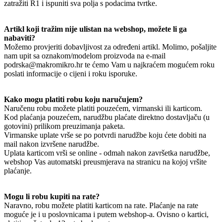
zatražiti R1 i ispuniti sva polja s podacima tvrtke.
Artikl koji tražim nije ulistan na webshop, možete li ga
nabaviti?
Možemo provjeriti dobavljivost za određeni artikl. Molimo, pošaljite
nam upit sa oznakom/modelom proizvoda na e-mail
podrska@makromikro.hr te ćemo Vam u najkraćem mogućem roku
poslati informacije o cijeni i roku isporuke.
Kako mogu platiti robu koju naručujem?
Naručenu robu možete platiti pouzećem, virmanski ili karticom.
Kod plaćanja pouzećem, narudžbu plaćate direktno dostavljaču (u
gotovini) prilikom preuzimanja paketa.
Virmanske uplate vrše se po potvrdi narudžbe koju ćete dobiti na
mail nakon izvršene narudžbe.
Uplata karticom vrši se online - odmah nakon završetka narudžbe,
webshop Vas automatski preusmjerava na stranicu na kojoj vršite
plaćanje.
Mogu li robu kupiti na rate?
Naravno, robu možete platiti karticom na rate. Plaćanje na rate
moguće je i u poslovnicama i putem webshop-a. Ovisno o kartici,