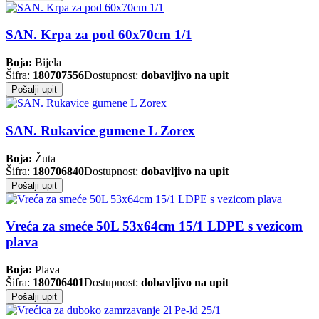
SAN. Krpa za pod 60x70cm 1/1
Boja:
Bijela
Šifra:
180707556
Dostupnost:
dobavljivo na upit
Pošalji upit
SAN. Rukavice gumene L Zorex
Boja:
Žuta
Šifra:
180706840
Dostupnost:
dobavljivo na upit
Pošalji upit
Vreća za smeće 50L 53x64cm 15/1 LDPE s vezicom
plava
Boja:
Plava
Šifra:
180706401
Dostupnost:
dobavljivo na upit
Pošalji upit