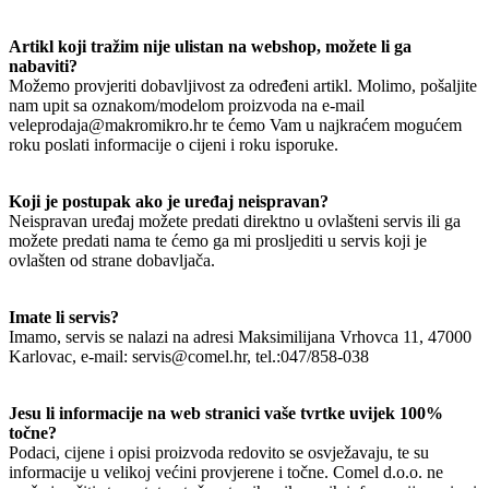
Artikl koji tražim nije ulistan na webshop, možete li ga
nabaviti?
Možemo provjeriti dobavljivost za određeni artikl. Molimo, pošaljite
nam upit sa oznakom/modelom proizvoda na e-mail
veleprodaja@makromikro.hr te ćemo Vam u najkraćem mogućem
roku poslati informacije o cijeni i roku isporuke.
Koji je postupak ako je uređaj neispravan?
Neispravan uređaj možete predati direktno u ovlašteni servis ili ga
možete predati nama te ćemo ga mi prosljediti u servis koji je
ovlašten od strane dobavljača.
Imate li servis?
Imamo, servis se nalazi na adresi Maksimilijana Vrhovca 11, 47000
Karlovac, e-mail: servis@comel.hr, tel.:047/858-038
Jesu li informacije na web stranici vaše tvrtke uvijek 100%
točne?
Podaci, cijene i opisi proizvoda redovito se osvježavaju, te su
informacije u velikoj većini provjerene i točne. Comel d.o.o. ne