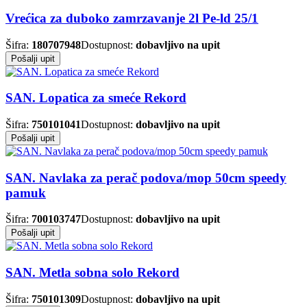
Vrećica za duboko zamrzavanje 2l Pe-ld 25/1
Šifra:
180707948
Dostupnost:
dobavljivo na upit
Pošalji upit
SAN. Lopatica za smeće Rekord
Šifra:
750101041
Dostupnost:
dobavljivo na upit
Pošalji upit
SAN. Navlaka za perač podova/mop 50cm speedy
pamuk
Šifra:
700103747
Dostupnost:
dobavljivo na upit
Pošalji upit
SAN. Metla sobna solo Rekord
Šifra:
750101309
Dostupnost:
dobavljivo na upit