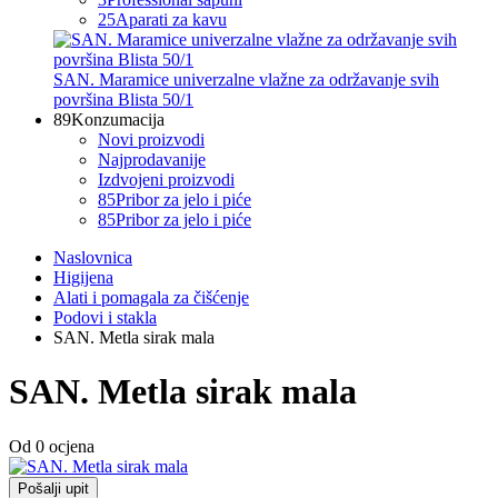
25
Aparati za kavu
SAN. Maramice univerzalne vlažne za održavanje svih
površina Blista 50/1
89
Konzumacija
Novi proizvodi
Najprodavanije
Izdvojeni proizvodi
85
Pribor za jelo i piće
85
Pribor za jelo i piće
Naslovnica
Higijena
Alati i pomagala za čišćenje
Podovi i stakla
SAN. Metla sirak mala
SAN. Metla sirak mala
Od 0 ocjena
Pošalji upit