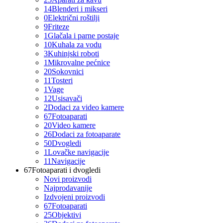
14
Blenderi i mikseri
0
Električni roštilji
9
Friteze
1
Glačala i parne postaje
10
Kuhala za vodu
3
Kuhinjski roboti
1
Mikrovalne pećnice
20
Sokovnici
11
Tosteri
1
Vage
12
Usisavači
2
Dodaci za video kamere
67
Fotoaparati
20
Video kamere
26
Dodaci za fotoaparate
50
Dvogledi
1
Lovačke navigacije
11
Navigacije
67
Fotoaparati i dvogledi
Novi proizvodi
Najprodavanije
Izdvojeni proizvodi
67
Fotoaparati
25
Objektivi