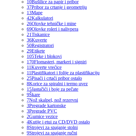
10
Bušilice za papir i pribor
37
Pribor za crtanje i geometriju
13
Mape
42
Kalkulatori
26
Olovke tehničke i mine
69
Olovke roleri i nalivpera
21
Tiskanice
36
Kuverte
50
Registratori
29
Etikete
105
Teke i blokovi
170
Flomasteri, markeri i signiri
11
Kuverte vrećice
11
Plastifikatori i folije za plastifikaciju
25
Pisaći i crtaći pribor ostalo
8
Korice za spiralni i termo uvez
15
Jastučići i boje za pečate
9
Škare
7
Nož skalpel, nož rezervni
3
Pregrade kartonske
3
Pregrade PVC
2
Gumice vezice
4
Kutije i etui za CD/DVD ostalo
8
Strojevi za spajanje stolni
9
Strojevi za spajanje ručni