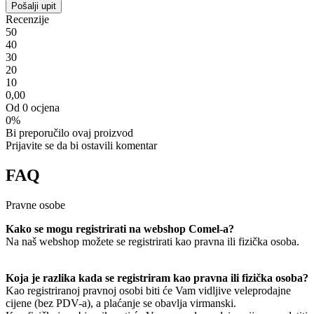
Pošalji upit
Recenzije
5
0
4
0
3
0
2
0
1
0
0,00
Od 0 ocjena
0%
Bi preporučilo ovaj proizvod
Prijavite se da bi ostavili komentar
FAQ
Pravne osobe
Kako se mogu registrirati na webshop Comel-a?
Na naš webshop možete se registrirati kao pravna ili fizička osoba.
Koja je razlika kada se registriram kao pravna ili fizička osoba?
Kao registriranoj pravnoj osobi biti će Vam vidljive veleprodajne
cijene (bez PDV-a), a plaćanje se obavlja virmanski.