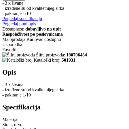
- 3 x šivana
- izrađene su od kvalitetnijeg sirka
- pakiranje 1/10
Pogledaj specifikaciju
Pogledaj puni opis
Dostupnost:
dobavljivo na upit
Raspoloživost po poslovnicama
Maloprodaja Karlovac
dostupno
Usporedba
Favoriti
Šifra proizvoda:
180706484
Kataloški broj:
501931
Opis
- 3 x šivana
- izrađene su od kvalitetnijeg sirka
- pakiranje 1/10
Specifikacija
Materijal
Sirak, drvo