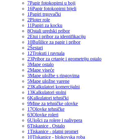
7
Papir fotokopirni u boji
16
Papir fotokopirni bijeli
1
Papiri trgovački
2
Ploter role
11
Papiri za kocku
8
Ostali uredski pribor
2
Etui i pribor za identifikaciju
10
Bušilice za papir i pribor
2
Šestari
12
Trokuti i ravnala
23
Pribor za crtanje i geometriju ostalo
3
Mape ostalo
2
Mape viseće
3
Mape uložbe s ringovima
5
Mape uložne varene
23
Kalkulatori komercijalni
13
Kalkulatori stolni
6
Kalkulatori tehnički
9
Mine za tehničke olovke
17
Olovke tehničke
63
Olovke roleri
6
Ulošci za rolere i nalivpera
6
Tiskanice . Ostalo
1
Tiskanice - platni promet
10
Tiskanice - blokovska roba