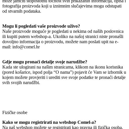
može jamčiti stopostotnu točnost svih prikazanih informacija, opisa i
fotografija proizvoda koji u iznimnim slučajevima mogu odstupati
od stvarnih podataka.
Mogu li pogledati vaše proizvode uživo?
Naše proizvode moguće je pogledati u nekima od naših poslovnica
ili kupiti putem webshop-a. Ukoliko na našoj stranici niste pronašli
dovoljno informacija o proizvodu, možete nam poslati upit na e-
mail: info@comel.hr
Gdje mogu pronaći detalje svoje narudžbe?
Kada ste ulogirani na našim stranicama, klikom na ikonu korisnika
(pored košarice, ispod polja “O nama”) pojavit će Vam se izbornik u
kojem možete provjeriti i urediti sve svoje podatke te pronaći detalje
svih svojih narudžbi.
Fizičke osobe
Kako se mogu registrirati na webshop Comel-a?
Na naš webshop možete se registrirati kao pravna ili fizička osoba.