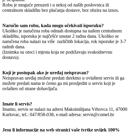
Robu je moguće preuzeti i u nekoj od naših poslovnica ili
centralnom skladištu bez plaćanja dostave, bez obzira na iznos.
Naručio sam robu, kada mogu očekivati isporuku?
Ukoliko je naručena roba odmah dostupna na našem centralnom
skladištu, isporuka je najčešće unutar 2 radna dana. Ukoliko se
naručena roba nalazi na više različitih lokacija, rok isporuke je 3-7
radnih dana.
(Iznimka su otoci i mjesta koja ne podržavaju svakodnevnu
dostavu).
Koji je postupak ako je uređaj neispravan?
Neispravan uređaj možete predati direktno u ovlašteni servis ili ga
možete predati nama te ćemo ga mi prosljediti u servis koji je
ovlašten od strane dobavljača.
Imate li servis?
Imamo, servis se nalazi na adresi Maksimilijana Vrhovca 11, 47000
Karlovac, tel.: 047/858-038, e-mail adresa: servis@comel.hr
Jesu li informacije na web stranici vaše tvrtke uvijek 100%