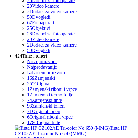
26
Dodaci za fotoaparate
20
Video kamere
2
Dodaci za video kamere
50
Dvogledi
67
Fotoaparati
25
Objektivi
26
Dodaci za fotoaparate
20
Video kamere
2
Dodaci za video kamere
50
Dvogledi
424
Tinte i toneri
Novi proizvodi
Najprodavanije
Izdvojeni proizvodi
169
Zamjenski
255
Original
1
Zamjenski riboni i vrpce
1
Zamjenski termo folije
74
Zamjenski tinte
93
Zamjenski toneri
71
Original toneri
6
Original riboni i vrpce
178
Original tinte
Tinta HP
CZ102AE Tri-color No.650 (MMG)