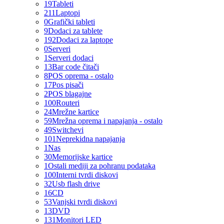
19
Tableti
211
Laptopi
0
Grafički tableti
9
Dodaci za tablete
192
Dodaci za laptope
0
Serveri
1
Serveri dodaci
13
Bar code čitači
8
POS oprema - ostalo
17
Pos pisači
2
POS blagajne
100
Routeri
24
Mrežne kartice
59
Mrežna oprema i napajanja - ostalo
49
Switchevi
101
Neprekidna napajanja
1
Nas
30
Memorijske kartice
1
Ostali mediji za pohranu podataka
100
Interni tvrdi diskovi
32
Usb flash drive
16
CD
53
Vanjski tvrdi diskovi
13
DVD
131
Monitori LED