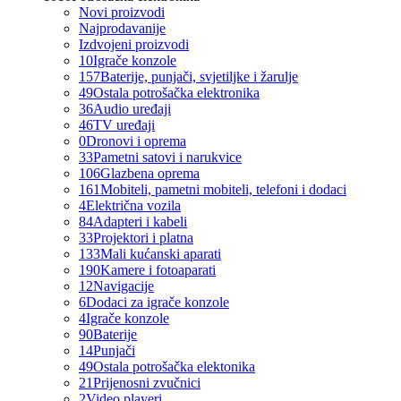
Novi proizvodi
Najprodavanije
Izdvojeni proizvodi
10
Igrače konzole
157
Baterije, punjači, svjetiljke i žarulje
49
Ostala potrošačka elektronika
36
Audio uređaji
46
TV uređaji
0
Dronovi i oprema
33
Pametni satovi i narukvice
106
Glazbena oprema
161
Mobiteli, pametni mobiteli, telefoni i dodaci
4
Električna vozila
84
Adapteri i kabeli
33
Projektori i platna
133
Mali kućanski aparati
190
Kamere i fotoaparati
12
Navigacije
6
Dodaci za igrače konzole
4
Igrače konzole
90
Baterije
14
Punjači
49
Ostala potrošačka elektonika
21
Prijenosni zvučnici
2
Video playeri