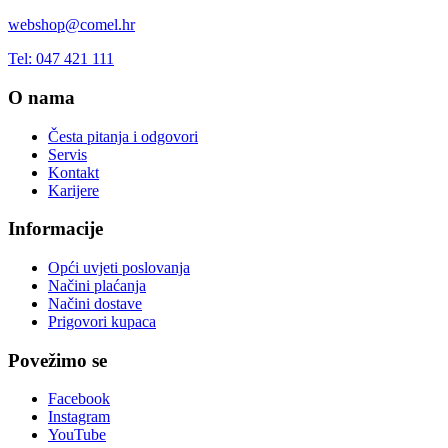
webshop@comel.hr
Tel: 047 421 111
O nama
Česta pitanja i odgovori
Servis
Kontakt
Karijere
Informacije
Opći uvjeti poslovanja
Načini plaćanja
Načini dostave
Prigovori kupaca
Povežimo se
Facebook
Instagram
YouTube