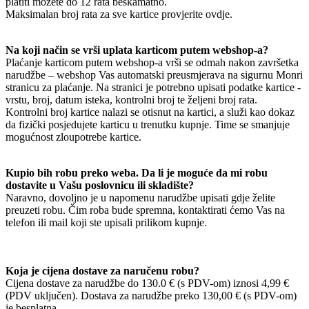
platiti možete do 12 rata beskamatno.
Maksimalan broj rata za sve kartice provjerite ovdje.
Na koji način se vrši uplata karticom putem webshop-a?
Plaćanje karticom putem webshop-a vrši se odmah nakon završetka
narudžbe – webshop Vas automatski preusmjerava na sigurnu Monri
stranicu za plaćanje. Na stranici je potrebno upisati podatke kartice -
vrstu, broj, datum isteka, kontrolni broj te željeni broj rata.
Kontrolni broj kartice nalazi se otisnut na kartici, a služi kao dokaz
da fizički posjedujete karticu u trenutku kupnje. Time se smanjuje
mogućnost zloupotrebe kartice.
Kupio bih robu preko weba. Da li je moguće da mi robu
dostavite u Vašu poslovnicu ili skladište?
Naravno, dovoljno je u napomenu narudžbe upisati gdje želite
preuzeti robu. Čim roba bude spremna, kontaktirati ćemo Vas na
telefon ili mail koji ste upisali prilikom kupnje.
Koja je cijena dostave za naručenu robu?
Cijena dostave za narudžbe do 130.0 € (s PDV-om) iznosi 4,99 €
(PDV uključen). Dostava za narudžbe preko 130,00 € (s PDV-om)
je besplatna.