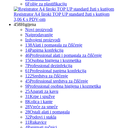
6
Folije za plastifikaciju
Registrator A4 široki TOP UP standard žuti s kutijom
3,06 €
s PDV-om
458
Higijena
Novi proizvodi
Najprodavanije
Izdvojeni proizvodi
138
Alati i pomagala za čišćenje
14
Papirna konfekcija
46
Professional alati i pomagala za čišćenje
15
Osobna higijena i kozmetika
7
Professional dezinfekcija
61
Professional papirna konfekcija
122
Sredstva za čišćenje
45
Professional sredstva za čišćenje
9
Professional osobna higijena i kozmetika
25
Aparati za kavu
31
Krpe i spužve
8
Kolica i kante
28
Vreće za smeće
28
Ostali alati i pomagala
32
Podovi i stakla
11
Rukavice
4
Papirnati ručnici