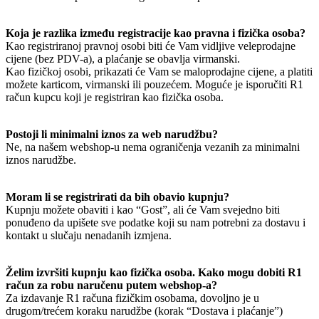
Koja je razlika između registracije kao pravna i fizička osoba?
Kao registriranoj pravnoj osobi biti će Vam vidljive veleprodajne
cijene (bez PDV-a), a plaćanje se obavlja virmanski.
Kao fizičkoj osobi, prikazati će Vam se maloprodajne cijene, a platiti
možete karticom, virmanski ili pouzećem. Moguće je isporučiti R1
račun kupcu koji je registriran kao fizička osoba.
Postoji li minimalni iznos za web narudžbu?
Ne, na našem webshop-u nema ograničenja vezanih za minimalni
iznos narudžbe.
Moram li se registrirati da bih obavio kupnju?
Kupnju možete obaviti i kao “Gost”, ali će Vam svejedno biti
ponuđeno da upišete sve podatke koji su nam potrebni za dostavu i
kontakt u slučaju nenadanih izmjena.
Želim izvršiti kupnju kao fizička osoba. Kako mogu dobiti R1
račun za robu naručenu putem webshop-a?
Za izdavanje R1 računa fizičkim osobama, dovoljno je u
drugom/trećem koraku narudžbe (korak “Dostava i plaćanje”)