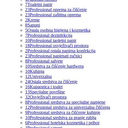
7
Toaletni papir
23
Professional oprema za čišćenje
23
Professional zaštitna oprema
2
Kreme
8
Sapuni
5
Ostala osobna higijena i kozmetika
7
Professional dezinfekcija
10
Professional taoletni papir
18
Professional osvježivači prostora
2
Professional ostala papirna konfekcija
23
Professional papirnati ručnici
8
Professional salvete
10
Sredstva za čišćenje hardwera
10
Kuhinja
12
Univerzalna
24
Ostala sredstva za čišćenje
16
Kupaonica i toalet
13
Specijalne površine
32
Osvježivači prostora
8
Professional sredstva za specijalne namjene
12
Professional sredstva za univerzalna čišćenja
9
Professional sredstva za čišćenje kuhinje
10
Professional sredstva za pranje rublja
6
Professional hotelska kozmetika i pribor
3
Professional sapuni