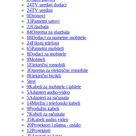
24
TV uređaji dodaci
24
TV uređaji
0
Dronovi
33
Pametni satovi
22
Glazbala
84
Oprema za glazbala
68
Dodaci za pametne mobitele
24
Fiksni telefoni
65
Pametni mobiteli
8
Dodaci za mobitele
9
Mobiteli
1
Električni romobili
3
Oprema za električne romobile
0
Električni bicikli
5
test
9
Kabeli za mobitele i tablete
5
Adapteri audio-video
5
Adapteri za računala
14
Mrežni i telefonski kabeli
9
Produžni kabeli
7
Kabeli za računala
35
Kabeli audio-video
20
Projektori i platna - ostalo
12
Projektori
25
Aparati za kavu