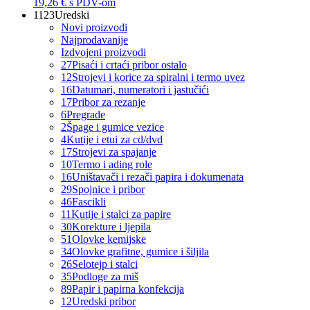
19,26 €
s PDV-om
1123
Uredski
Novi proizvodi
Najprodavanije
Izdvojeni proizvodi
27
Pisaći i crtaći pribor ostalo
12
Strojevi i korice za spiralni i termo uvez
16
Datumari, numeratori i jastučići
17
Pribor za rezanje
6
Pregrade
2
Špage i gumice vezice
4
Kutije i etui za cd/dvd
17
Strojevi za spajanje
10
Termo i ading role
16
Uništavači i rezači papira i dokumenata
29
Spojnice i pribor
46
Fascikli
11
Kutije i stalci za papire
30
Korekture i ljepila
51
Olovke kemijske
34
Olovke grafitne, gumice i šiljila
26
Selotejp i stalci
35
Podloge za miš
89
Papir i papirna konfekcija
12
Uredski pribor