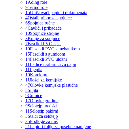
1
Ading role
9
Termo role
15
Uništavači papira i dokumenata
4
Ostali pribor za spojnice
6
Spojnice ručne
4
Čavlići i pribadaće
10
Spojnice strojne
3
Kutije za spojnice
7
Fascikli PVC L,U
10
Fascikli PVC s mehanikom
15
Fascikli s gumicom
14
Fascikli PVC uložni
11
Ladice i sabirnici za papir
11
Ljepila
19
Korekture
1
Ulošci za kemijske
47
Olovke kemijske plastične
8
Šiljila
9
Gumice
17
Olovke grafitne
9
Selotejp uredski
11
Selotejp pakirni
3
Stalci za selotejp
35
Podloge za miš
21
Papiri i folije za posebne namjene