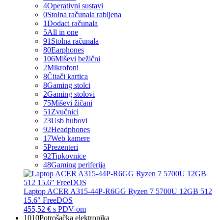
4
Operativni sustavi
0
Stolna računala rabljena
1
Dodaci računala
5
All in one
91
Stolna računala
80
Earphones
106
Miševi bežični
2
Mikrofoni
8
Čitači kartica
8
Gaming stolci
2
Gaming stolovi
75
Miševi žičani
51
Zvučnici
23
Usb hubovi
92
Headphones
17
Web kamere
5
Prezenteri
92
Tipkovnice
48
Gaming periferija
Laptop ACER A315-44P-R6GG Ryzen 7 5700U 12GB 512
15.6" FreeDOS
455,52 €
s PDV-om
1010
Potrošačka elektronika