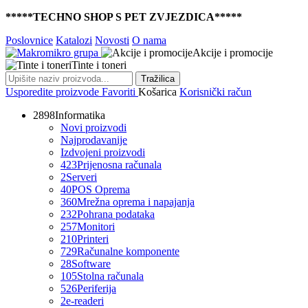
*****TECHNO SHOP S PET ZVJEZDICA*****
Poslovnice
Katalozi
Novosti
O nama
Akcije i promocije
Tinte i toneri
Tražilica
Usporedite proizvode
Favoriti
Košarica
Korisnički račun
2898
Informatika
Novi proizvodi
Najprodavanije
Izdvojeni proizvodi
423
Prijenosna računala
2
Serveri
40
POS Oprema
360
Mrežna oprema i napajanja
232
Pohrana podataka
257
Monitori
210
Printeri
729
Računalne komponente
28
Software
105
Stolna računala
526
Periferija
2
e-readeri