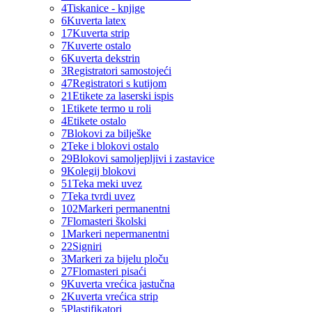
4
Tiskanice - knjige
6
Kuverta latex
17
Kuverta strip
7
Kuverte ostalo
6
Kuverta dekstrin
3
Registratori samostojeći
47
Registratori s kutijom
21
Etikete za laserski ispis
1
Etikete termo u roli
4
Etikete ostalo
7
Blokovi za bilješke
2
Teke i blokovi ostalo
29
Blokovi samoljepljivi i zastavice
9
Kolegij blokovi
51
Teka meki uvez
7
Teka tvrdi uvez
102
Markeri permanentni
7
Flomasteri školski
1
Markeri nepermanentni
22
Signiri
3
Markeri za bijelu ploču
27
Flomasteri pisaći
9
Kuverta vrećica jastučna
2
Kuverta vrećica strip
5
Plastifikatori