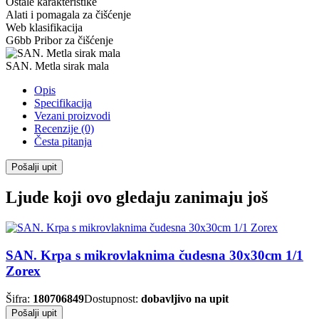
Ostale karakteristike
Alati i pomagala za čišćenje
Web klasifikacija
G6bb Pribor za čišćenje
SAN. Metla sirak mala
Opis
Specifikacija
Vezani proizvodi
Recenzije (0)
Česta pitanja
Pošalji upit
Ljude koji ovo gledaju zanimaju još
SAN. Krpa s mikrovlaknima čudesna 30x30cm 1/1
Zorex
Šifra:
180706849
Dostupnost:
dobavljivo na upit
Pošalji upit