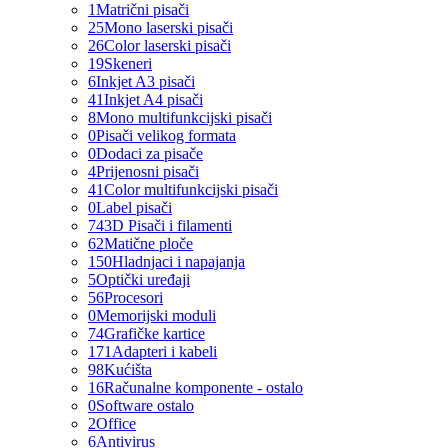
1
Matrični pisači
25
Mono laserski pisači
26
Color laserski pisači
19
Skeneri
6
Inkjet A3 pisači
41
Inkjet A4 pisači
8
Mono multifunkcijski pisači
0
Pisači velikog formata
0
Dodaci za pisače
4
Prijenosni pisači
41
Color multifunkcijski pisači
0
Label pisači
74
3D Pisači i filamenti
62
Matične ploče
150
Hladnjaci i napajanja
5
Optički uređaji
56
Procesori
0
Memorijski moduli
74
Grafičke kartice
171
Adapteri i kabeli
98
Kućišta
16
Računalne komponente - ostalo
0
Software ostalo
2
Office
6
Antivirus