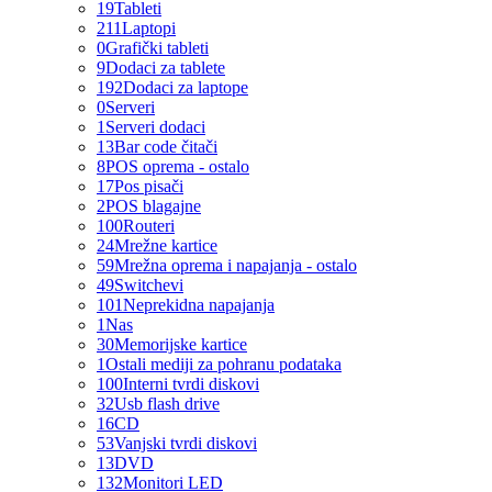
19
Tableti
211
Laptopi
0
Grafički tableti
9
Dodaci za tablete
192
Dodaci za laptope
0
Serveri
1
Serveri dodaci
13
Bar code čitači
8
POS oprema - ostalo
17
Pos pisači
2
POS blagajne
100
Routeri
24
Mrežne kartice
59
Mrežna oprema i napajanja - ostalo
49
Switchevi
101
Neprekidna napajanja
1
Nas
30
Memorijske kartice
1
Ostali mediji za pohranu podataka
100
Interni tvrdi diskovi
32
Usb flash drive
16
CD
53
Vanjski tvrdi diskovi
13
DVD
132
Monitori LED