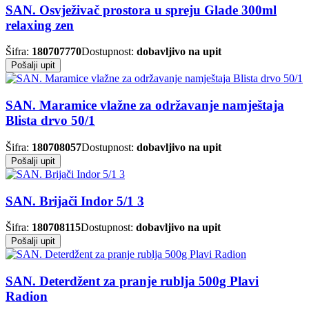
SAN. Osvježivač prostora u spreju Glade 300ml
relaxing zen
Šifra:
180707770
Dostupnost:
dobavljivo na upit
Pošalji upit
SAN. Maramice vlažne za održavanje namještaja
Blista drvo 50/1
Šifra:
180708057
Dostupnost:
dobavljivo na upit
Pošalji upit
SAN. Brijači Indor 5/1 3
Šifra:
180708115
Dostupnost:
dobavljivo na upit
Pošalji upit
SAN. Deterdžent za pranje rublja 500g Plavi
Radion