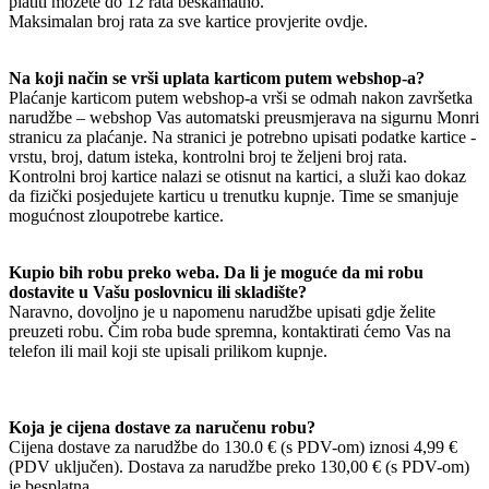
platiti možete do 12 rata beskamatno.
Maksimalan broj rata za sve kartice provjerite ovdje.
Na koji način se vrši uplata karticom putem webshop-a?
Plaćanje karticom putem webshop-a vrši se odmah nakon završetka
narudžbe – webshop Vas automatski preusmjerava na sigurnu Monri
stranicu za plaćanje. Na stranici je potrebno upisati podatke kartice -
vrstu, broj, datum isteka, kontrolni broj te željeni broj rata.
Kontrolni broj kartice nalazi se otisnut na kartici, a služi kao dokaz
da fizički posjedujete karticu u trenutku kupnje. Time se smanjuje
mogućnost zloupotrebe kartice.
Kupio bih robu preko weba. Da li je moguće da mi robu
dostavite u Vašu poslovnicu ili skladište?
Naravno, dovoljno je u napomenu narudžbe upisati gdje želite
preuzeti robu. Čim roba bude spremna, kontaktirati ćemo Vas na
telefon ili mail koji ste upisali prilikom kupnje.
Koja je cijena dostave za naručenu robu?
Cijena dostave za narudžbe do 130.0 € (s PDV-om) iznosi 4,99 €
(PDV uključen). Dostava za narudžbe preko 130,00 € (s PDV-om)
je besplatna.