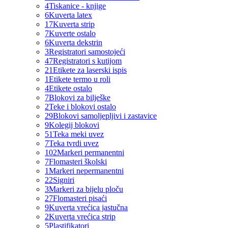
4
Tiskanice - knjige
6
Kuverta latex
17
Kuverta strip
7
Kuverte ostalo
6
Kuverta dekstrin
3
Registratori samostojeći
47
Registratori s kutijom
21
Etikete za laserski ispis
1
Etikete termo u roli
4
Etikete ostalo
7
Blokovi za bilješke
2
Teke i blokovi ostalo
29
Blokovi samoljepljivi i zastavice
9
Kolegij blokovi
51
Teka meki uvez
7
Teka tvrdi uvez
102
Markeri permanentni
7
Flomasteri školski
1
Markeri nepermanentni
22
Signiri
3
Markeri za bijelu ploču
27
Flomasteri pisaći
9
Kuverta vrećica jastučna
2
Kuverta vrećica strip
5
Plastifikatori