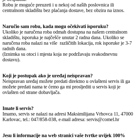
Robu je moguće preuzeti i u nekoj od naših poslovnica ili
centralnom skladištu bez plaćanja dostave, bez obzira na iznos.
Naručio sam robu, kada mogu očekivati isporuku?
Ukoliko je naručena roba odmah dostupna na našem centralnom
skladištu, isporuka je najčešće unutar 2 radna dana. Ukoliko se
naručena roba nalazi na više različitih lokacija, rok isporuke je 3-7
radnih dana.
(Iznimka su otoci i mjesta koja ne podržavaju svakodnevnu
dostavu).
Koji je postupak ako je uređaj neispravan?
Neispravan uređaj možete predati direktno u ovlašteni servis ili ga
možete predati nama te ćemo ga mi prosljediti u servis koji je
ovlašten od strane dobavljača.
Imate li servis?
Imamo, servis se nalazi na adresi Maksimilijana Vrhovca 11, 47000
Karlovac, tel.: 047/858-038, e-mail adresa: servis@comel.hr
Jesu li informacije na web stranici vaše tvrtke uvijek 100%