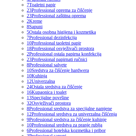
7
Toaletni papir
23
Professional oprema za čišćenje
23
Professional zaštitna oprema
2
Kreme
8
Sapuni
5
Ostala osobna higijena i kozmetika
7
Professional dezinfekcija
10
Professional taoletni papir
18
Professional osvježivači prostora
2
Professional ostala papirna konfekcija
23
Professional papirnati ručnici
8
Professional salvete
10
Sredstva za čišćenje hardwera
10
Kuhinja
12
Univerzalna
24
Ostala sredstva za čišćenje
16
Kupaonica i toalet
13
Specijalne površine
32
Osvježivači prostora
8
Professional sredstva za specijalne namjene
12
Professional sredstva za univerzalna čišćenja
9
Professional sredstva za čišćenje kuhinje
10
Professional sredstva za pranje rublja
6
Professional hotelska kozmetika i pribor
3
Professional sapuni