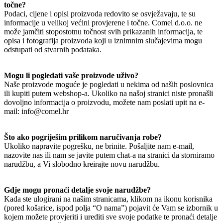
točne?
Podaci, cijene i opisi proizvoda redovito se osvježavaju, te su
informacije u velikoj većini provjerene i točne. Comel d.o.o. ne
može jamčiti stopostotnu točnost svih prikazanih informacija, te
opisa i fotografija proizvoda koji u iznimnim slučajevima mogu
odstupati od stvarnih podataka.
Mogu li pogledati vaše proizvode uživo?
Naše proizvode moguće je pogledati u nekima od naših poslovnica
ili kupiti putem webshop-a. Ukoliko na našoj stranici niste pronašli
dovoljno informacija o proizvodu, možete nam poslati upit na e-
mail: info@comel.hr
Što ako pogriješim prilikom naručivanja robe?
Ukoliko napravite pogrešku, ne brinite. Pošaljite nam e-mail,
nazovite nas ili nam se javite putem chat-a na stranici da storniramo
narudžbu, a Vi slobodno kreirajte novu narudžbu.
Gdje mogu pronaći detalje svoje narudžbe?
Kada ste ulogirani na našim stranicama, klikom na ikonu korisnika
(pored košarice, ispod polja “O nama”) pojavit će Vam se izbornik u
kojem možete provjeriti i urediti sve svoje podatke te pronaći detalje