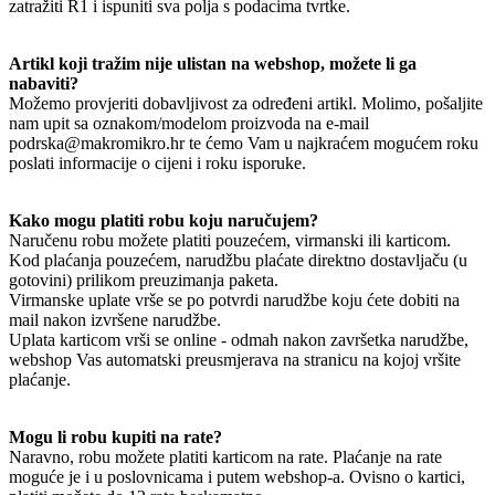
zatražiti R1 i ispuniti sva polja s podacima tvrtke.
Artikl koji tražim nije ulistan na webshop, možete li ga
nabaviti?
Možemo provjeriti dobavljivost za određeni artikl. Molimo, pošaljite
nam upit sa oznakom/modelom proizvoda na e-mail
podrska@makromikro.hr te ćemo Vam u najkraćem mogućem roku
poslati informacije o cijeni i roku isporuke.
Kako mogu platiti robu koju naručujem?
Naručenu robu možete platiti pouzećem, virmanski ili karticom.
Kod plaćanja pouzećem, narudžbu plaćate direktno dostavljaču (u
gotovini) prilikom preuzimanja paketa.
Virmanske uplate vrše se po potvrdi narudžbe koju ćete dobiti na
mail nakon izvršene narudžbe.
Uplata karticom vrši se online - odmah nakon završetka narudžbe,
webshop Vas automatski preusmjerava na stranicu na kojoj vršite
plaćanje.
Mogu li robu kupiti na rate?
Naravno, robu možete platiti karticom na rate. Plaćanje na rate
moguće je i u poslovnicama i putem webshop-a. Ovisno o kartici,