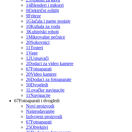
14
Blenderi i mikseri
0
Električni roštilji
9
Friteze
1
Glačala i parne postaje
10
Kuhala za vodu
3
Kuhinjski roboti
1
Mikrovalne pećnice
20
Sokovnici
11
Tosteri
1
Vage
12
Usisavači
2
Dodaci za video kamere
67
Fotoaparati
20
Video kamere
26
Dodaci za fotoaparate
50
Dvogledi
1
Lovačke navigacije
11
Navigacije
67
Fotoaparati i dvogledi
Novi proizvodi
Najprodavanije
Izdvojeni proizvodi
67
Fotoaparati
25
Objektivi