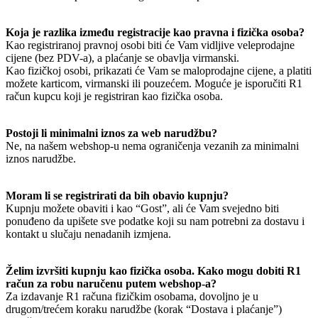
Koja je razlika između registracije kao pravna i fizička osoba?
Kao registriranoj pravnoj osobi biti će Vam vidljive veleprodajne
cijene (bez PDV-a), a plaćanje se obavlja virmanski.
Kao fizičkoj osobi, prikazati će Vam se maloprodajne cijene, a platiti
možete karticom, virmanski ili pouzećem. Moguće je isporučiti R1
račun kupcu koji je registriran kao fizička osoba.
Postoji li minimalni iznos za web narudžbu?
Ne, na našem webshop-u nema ograničenja vezanih za minimalni
iznos narudžbe.
Moram li se registrirati da bih obavio kupnju?
Kupnju možete obaviti i kao “Gost”, ali će Vam svejedno biti
ponuđeno da upišete sve podatke koji su nam potrebni za dostavu i
kontakt u slučaju nenadanih izmjena.
Želim izvršiti kupnju kao fizička osoba. Kako mogu dobiti R1
račun za robu naručenu putem webshop-a?
Za izdavanje R1 računa fizičkim osobama, dovoljno je u
drugom/trećem koraku narudžbe (korak “Dostava i plaćanje”)