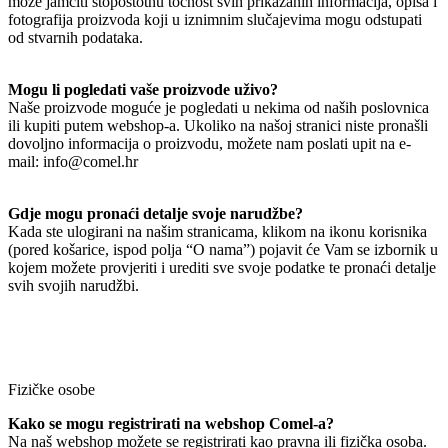
može jamčiti stopostotnu točnost svih prikazanih informacija, opisa i
fotografija proizvoda koji u iznimnim slučajevima mogu odstupati
od stvarnih podataka.
Mogu li pogledati vaše proizvode uživo?
Naše proizvode moguće je pogledati u nekima od naših poslovnica
ili kupiti putem webshop-a. Ukoliko na našoj stranici niste pronašli
dovoljno informacija o proizvodu, možete nam poslati upit na e-
mail: info@comel.hr
Gdje mogu pronaći detalje svoje narudžbe?
Kada ste ulogirani na našim stranicama, klikom na ikonu korisnika
(pored košarice, ispod polja “O nama”) pojavit će Vam se izbornik u
kojem možete provjeriti i urediti sve svoje podatke te pronaći detalje
svih svojih narudžbi.
Fizičke osobe
Kako se mogu registrirati na webshop Comel-a?
Na naš webshop možete se registrirati kao pravna ili fizička osoba.