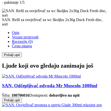
- pakiranje 1/5
SAN. Refil za osvježivač za wc školjku 2x36g Duck Fresh disc,
sort
Opis
Vezani proizvodi
Recenzije (0)
Česta pitanja
Pošalji upit
Ljude koji ovo gledaju zanimaju još
SAN. Odčepljivač odvoda Mr Muscolo 1000ml
Šifra:
180706016
Dostupnost:
dobavljivo na upit
Pošalji upit