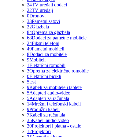
24
TV uređaji dodaci
22
TV uređaji
0
Dronovi
33
Pametni satovi
22
Glazbala
84
Oprema za glazbala
68
Dodaci za pametne mobitele
24
Fiksni telefoni
49
Pametni mobiteli
8
Dodaci za mobitele
9
Mobiteli
1
Električni romobili
3
Oprema za električne romobile
0
Električni bicikli
5
test
9
Kabeli za mobitele i tablete
5
Adapteri audio-video
5
Adapteri za računala
14
Mrežni i telefonski kabeli
9
Produžni kabeli
7
Kabeli za računala
35
Kabeli audio-video
20
Projektori i platna - ostalo
12
Projektori
25
Aparati za kavu