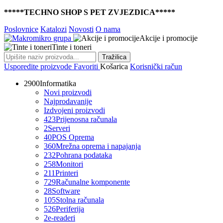
*****TECHNO SHOP S PET ZVJEZDICA*****
Poslovnice
Katalozi
Novosti
O nama
Akcije i promocije
Tinte i toneri
Tražilica
Usporedite proizvode
Favoriti
Košarica
Korisnički račun
2900
Informatika
Novi proizvodi
Najprodavanije
Izdvojeni proizvodi
423
Prijenosna računala
2
Serveri
40
POS Oprema
360
Mrežna oprema i napajanja
232
Pohrana podataka
258
Monitori
211
Printeri
729
Računalne komponente
28
Software
105
Stolna računala
526
Periferija
2
e-readeri