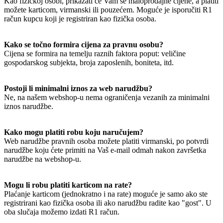
Kao fizičkoj osobi, prikazati će Vam se maloprodajne cijene, a platiti
možete karticom, virmanski ili pouzećem. Moguće je isporučiti R1
račun kupcu koji je registriran kao fizička osoba.
Kako se točno formira cijena za pravnu osobu?
Cijena se formira na temelju raznih faktora poput: veličine
gospodarskog subjekta, broja zaposlenih, boniteta, itd.
Postoji li minimalni iznos za web narudžbu?
Ne, na našem webshop-u nema ograničenja vezanih za minimalni
iznos narudžbe.
Kako mogu platiti robu koju naručujem?
Web narudžbe pravnih osoba možete platiti virmanski, po potvrdi
narudžbe koju ćete primiti na Vaš e-mail odmah nakon završetka
narudžbe na webshop-u.
Mogu li robu platiti karticom na rate?
Plaćanje karticom (jednokratno i na rate) moguće je samo ako ste
registrirani kao fizička osoba ili ako narudžbu radite kao "gost". U
oba slučaja možemo izdati R1 račun.