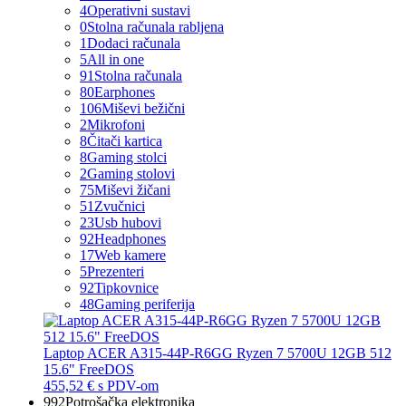
4
Operativni sustavi
0
Stolna računala rabljena
1
Dodaci računala
5
All in one
91
Stolna računala
80
Earphones
106
Miševi bežični
2
Mikrofoni
8
Čitači kartica
8
Gaming stolci
2
Gaming stolovi
75
Miševi žičani
51
Zvučnici
23
Usb hubovi
92
Headphones
17
Web kamere
5
Prezenteri
92
Tipkovnice
48
Gaming periferija
Laptop ACER A315-44P-R6GG Ryzen 7 5700U 12GB 512
15.6" FreeDOS
455,52 €
s PDV-om
992
Potrošačka elektronika