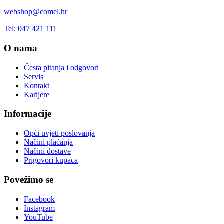
webshop@comel.hr
Tel: 047 421 111
O nama
Česta pitanja i odgovori
Servis
Kontakt
Karijere
Informacije
Opći uvjeti poslovanja
Načini plaćanja
Načini dostave
Prigovori kupaca
Povežimo se
Facebook
Instagram
YouTube