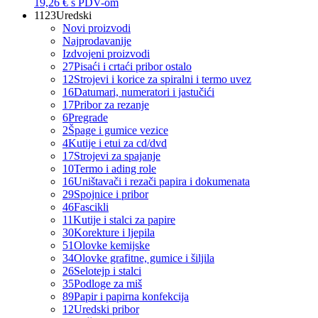
19,26 €
s PDV-om
1123
Uredski
Novi proizvodi
Najprodavanije
Izdvojeni proizvodi
27
Pisaći i crtaći pribor ostalo
12
Strojevi i korice za spiralni i termo uvez
16
Datumari, numeratori i jastučići
17
Pribor za rezanje
6
Pregrade
2
Špage i gumice vezice
4
Kutije i etui za cd/dvd
17
Strojevi za spajanje
10
Termo i ading role
16
Uništavači i rezači papira i dokumenata
29
Spojnice i pribor
46
Fascikli
11
Kutije i stalci za papire
30
Korekture i ljepila
51
Olovke kemijske
34
Olovke grafitne, gumice i šiljila
26
Selotejp i stalci
35
Podloge za miš
89
Papir i papirna konfekcija
12
Uredski pribor