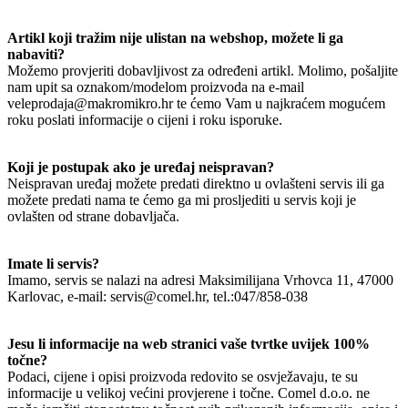
Artikl koji tražim nije ulistan na webshop, možete li ga
nabaviti?
Možemo provjeriti dobavljivost za određeni artikl. Molimo, pošaljite
nam upit sa oznakom/modelom proizvoda na e-mail
veleprodaja@makromikro.hr te ćemo Vam u najkraćem mogućem
roku poslati informacije o cijeni i roku isporuke.
Koji je postupak ako je uređaj neispravan?
Neispravan uređaj možete predati direktno u ovlašteni servis ili ga
možete predati nama te ćemo ga mi prosljediti u servis koji je
ovlašten od strane dobavljača.
Imate li servis?
Imamo, servis se nalazi na adresi Maksimilijana Vrhovca 11, 47000
Karlovac, e-mail: servis@comel.hr, tel.:047/858-038
Jesu li informacije na web stranici vaše tvrtke uvijek 100%
točne?
Podaci, cijene i opisi proizvoda redovito se osvježavaju, te su
informacije u velikoj većini provjerene i točne. Comel d.o.o. ne