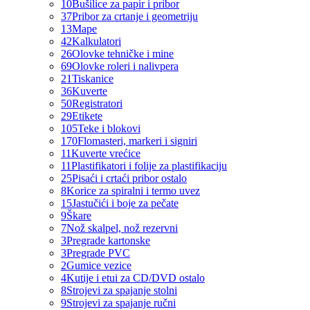
10
Bušilice za papir i pribor
37
Pribor za crtanje i geometriju
13
Mape
42
Kalkulatori
26
Olovke tehničke i mine
69
Olovke roleri i nalivpera
21
Tiskanice
36
Kuverte
50
Registratori
29
Etikete
105
Teke i blokovi
170
Flomasteri, markeri i signiri
11
Kuverte vrećice
11
Plastifikatori i folije za plastifikaciju
25
Pisaći i crtaći pribor ostalo
8
Korice za spiralni i termo uvez
15
Jastučići i boje za pečate
9
Škare
7
Nož skalpel, nož rezervni
3
Pregrade kartonske
3
Pregrade PVC
2
Gumice vezice
4
Kutije i etui za CD/DVD ostalo
8
Strojevi za spajanje stolni
9
Strojevi za spajanje ručni