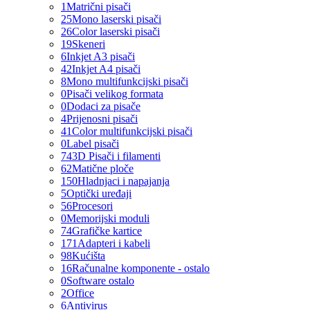
1
Matrični pisači
25
Mono laserski pisači
26
Color laserski pisači
19
Skeneri
6
Inkjet A3 pisači
42
Inkjet A4 pisači
8
Mono multifunkcijski pisači
0
Pisači velikog formata
0
Dodaci za pisače
4
Prijenosni pisači
41
Color multifunkcijski pisači
0
Label pisači
74
3D Pisači i filamenti
62
Matične ploče
150
Hladnjaci i napajanja
5
Optički uređaji
56
Procesori
0
Memorijski moduli
74
Grafičke kartice
171
Adapteri i kabeli
98
Kućišta
16
Računalne komponente - ostalo
0
Software ostalo
2
Office
6
Antivirus