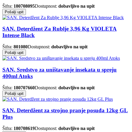
Šifra:
180708095
Dostupnost:
dobavljivo na upit
Pošalji upit
SAN. Deterdžent Za Rublje 3,96 Kg VIOLETA
Intense Black
Šifra:
801080
Dostupnost:
dobavljivo na upit
Pošalji upit
SAN. Sredstvo za uništavanje insekata u spreju
400ml Atoks
Šifra:
180707660
Dostupnost:
dobavljivo na upit
Pošalji upit
SAN. Deterdžent za strojno pranje posuđa 12kg GL
Plus
Šifra:
180708619
Dostupnost:
dobavljivo na upit