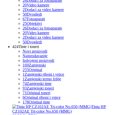
26
Dodaci za fotoaparate
20
Video kamere
2
Dodaci za video kamere
50
Dvogledi
67
Fotoaparati
25
Objektivi
26
Dodaci za fotoaparate
20
Video kamere
2
Dodaci za video kamere
50
Dvogledi
424
Tinte i toneri
Novi proizvodi
Najprodavanije
Izdvojeni proizvodi
169
Zamjenski
255
Original
1
Zamjenski riboni i vrpce
1
Zamjenski termo folije
74
Zamjenski tinte
93
Zamjenski toneri
71
Original toneri
6
Original riboni i vrpce
178
Original tinte
Tinta HP
CZ102AE Tri-color No.650 (MMG)