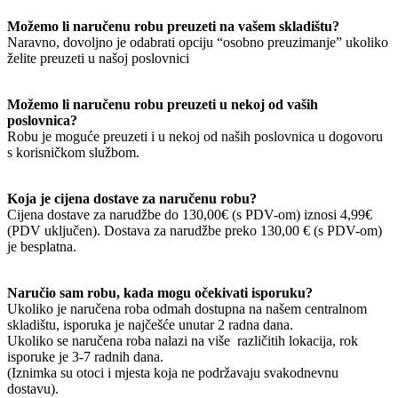
Možemo li naručenu robu preuzeti na vašem skladištu?
Naravno, dovoljno je odabrati opciju “osobno preuzimanje” ukoliko
želite preuzeti u našoj poslovnici
Možemo li naručenu robu preuzeti u nekoj od vaših
poslovnica?
Robu je moguće preuzeti i u nekoj od naših poslovnica u dogovoru
s korisničkom službom.
Koja je cijena dostave za naručenu robu?
Cijena dostave za narudžbe do 130,00€ (s PDV-om) iznosi 4,99€
(PDV uključen). Dostava za narudžbe preko 130,00 € (s PDV-om)
je besplatna.
Naručio sam robu, kada mogu očekivati isporuku?
Ukoliko je naručena roba odmah dostupna na našem centralnom
skladištu, isporuka je najčešće unutar 2 radna dana.
Ukoliko se naručena roba nalazi na više različitih lokacija, rok
isporuke je 3-7 radnih dana.
(Iznimka su otoci i mjesta koja ne podržavaju svakodnevnu
dostavu).