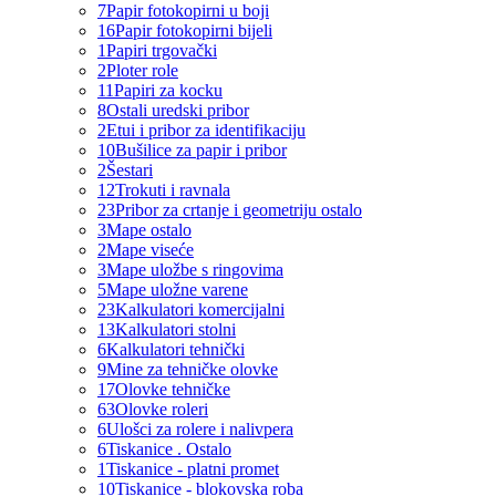
7
Papir fotokopirni u boji
16
Papir fotokopirni bijeli
1
Papiri trgovački
2
Ploter role
11
Papiri za kocku
8
Ostali uredski pribor
2
Etui i pribor za identifikaciju
10
Bušilice za papir i pribor
2
Šestari
12
Trokuti i ravnala
23
Pribor za crtanje i geometriju ostalo
3
Mape ostalo
2
Mape viseće
3
Mape uložbe s ringovima
5
Mape uložne varene
23
Kalkulatori komercijalni
13
Kalkulatori stolni
6
Kalkulatori tehnički
9
Mine za tehničke olovke
17
Olovke tehničke
63
Olovke roleri
6
Ulošci za rolere i nalivpera
6
Tiskanice . Ostalo
1
Tiskanice - platni promet
10
Tiskanice - blokovska roba