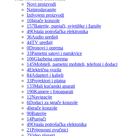
Novi proizvodi
Najprodavanije
Izdvojeni proizvodi
10
Igrače konzole
157
Baterije, punjači, svjetiljke i žarulje
49
Ostala potrošačka elektronika
36
Audio uređaji
44
TV uređaji
0
Dronovi i oprema
33
Pametni satovi i narukvice
106
Glazbena oprema
145
Mobiteli, pametni mobiteli, telefoni i dodaci
4
Električna vozila
84
Adapteri i kabeli
33
Projektori i platna
133
Mali kućanski aparati
190
Kamere i fotoaparati
12
Navigacije
6
Dodaci za igrače konzole
4
Igrače konzole
90
Baterije
14
Punjači
49
Ostala potrošačka elektonika
21
Prijenosni zvučnici
2
Video playeri