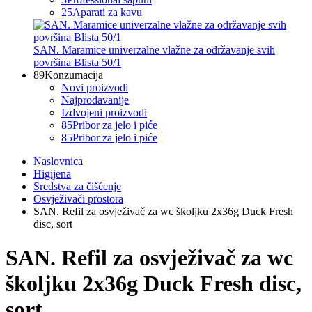
25
Aparati za kavu
SAN. Maramice univerzalne vlažne za održavanje svih
površina Blista 50/1
89
Konzumacija
Novi proizvodi
Najprodavanije
Izdvojeni proizvodi
85
Pribor za jelo i piće
85
Pribor za jelo i piće
Naslovnica
Higijena
Sredstva za čišćenje
Osvježivači prostora
SAN. Refil za osvježivač za wc školjku 2x36g Duck Fresh
disc, sort
SAN. Refil za osvježivač za wc
školjku 2x36g Duck Fresh disc,
sort