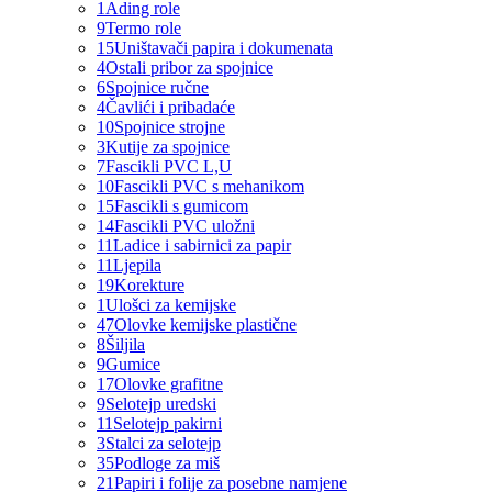
1
Ading role
9
Termo role
15
Uništavači papira i dokumenata
4
Ostali pribor za spojnice
6
Spojnice ručne
4
Čavlići i pribadaće
10
Spojnice strojne
3
Kutije za spojnice
7
Fascikli PVC L,U
10
Fascikli PVC s mehanikom
15
Fascikli s gumicom
14
Fascikli PVC uložni
11
Ladice i sabirnici za papir
11
Ljepila
19
Korekture
1
Ulošci za kemijske
47
Olovke kemijske plastične
8
Šiljila
9
Gumice
17
Olovke grafitne
9
Selotejp uredski
11
Selotejp pakirni
3
Stalci za selotejp
35
Podloge za miš
21
Papiri i folije za posebne namjene