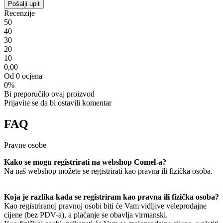
Pošalji upit
Recenzije
5
0
4
0
3
0
2
0
1
0
0,00
Od 0 ocjena
0%
Bi preporučilo ovaj proizvod
Prijavite se da bi ostavili komentar
FAQ
Pravne osobe
Kako se mogu registrirati na webshop Comel-a?
Na naš webshop možete se registrirati kao pravna ili fizička osoba.
Koja je razlika kada se registriram kao pravna ili fizička osoba?
Kao registriranoj pravnoj osobi biti će Vam vidljive veleprodajne
cijene (bez PDV-a), a plaćanje se obavlja virmanski.