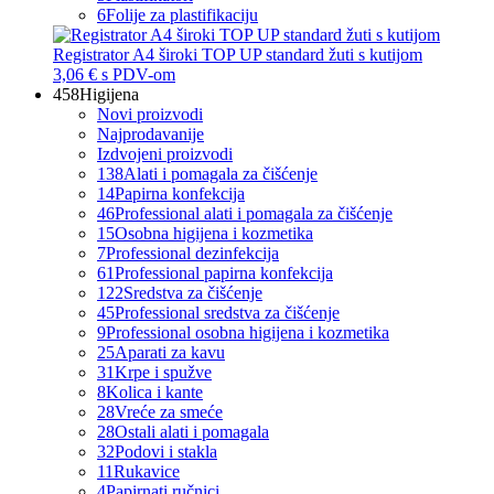
6
Folije za plastifikaciju
Registrator A4 široki TOP UP standard žuti s kutijom
3,06 €
s PDV-om
458
Higijena
Novi proizvodi
Najprodavanije
Izdvojeni proizvodi
138
Alati i pomagala za čišćenje
14
Papirna konfekcija
46
Professional alati i pomagala za čišćenje
15
Osobna higijena i kozmetika
7
Professional dezinfekcija
61
Professional papirna konfekcija
122
Sredstva za čišćenje
45
Professional sredstva za čišćenje
9
Professional osobna higijena i kozmetika
25
Aparati za kavu
31
Krpe i spužve
8
Kolica i kante
28
Vreće za smeće
28
Ostali alati i pomagala
32
Podovi i stakla
11
Rukavice
4
Papirnati ručnici