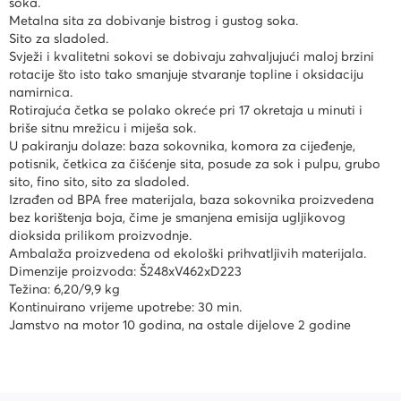
soka.
Metalna sita za dobivanje bistrog i gustog soka.
Sito za sladoled.
Svježi i kvalitetni sokovi se dobivaju zahvaljujući maloj brzini
rotacije što isto tako smanjuje stvaranje topline i oksidaciju
namirnica.
Rotirajuća četka se polako okreće pri 17 okretaja u minuti i
briše sitnu mrežicu i miješa sok.
U pakiranju dolaze: baza sokovnika, komora za cijeđenje,
potisnik, četkica za čišćenje sita, posude za sok i pulpu, grubo
sito, fino sito, sito za sladoled.
Izrađen od BPA free materijala, baza sokovnika proizvedena
bez korištenja boja, čime je smanjena emisija ugljikovog
dioksida prilikom proizvodnje.
Ambalaža proizvedena od ekološki prihvatljivih materijala.
Dimenzije proizvoda: Š248xV462xD223
Težina: 6,20/9,9 kg
Kontinuirano vrijeme upotrebe: 30 min.
Jamstvo na motor 10 godina, na ostale dijelove 2 godine