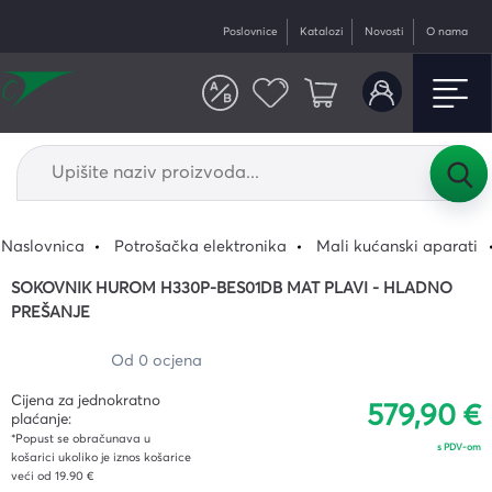
Poslovnice
Katalozi
Novosti
O nama
Naslovnica
Potrošačka elektronika
Mali kućanski aparati
SOKOVNIK HUROM H330P-BES01DB MAT PLAVI - HLADNO
PREŠANJE
Od 0 ocjena
Cijena za jednokratno
579,90 €
plaćanje:
*Popust se obračunava u
s PDV-om
košarici ukoliko je iznos košarice
veći od 19.90 €