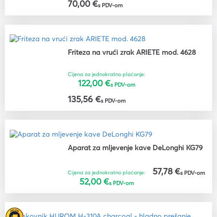
70,00 €
s PDV-om
Friteza na vrući zrak ARIETE mod. 4628
Cijena za jednokratno plaćanje:
122,00 €
s PDV-om
135,56 €
s PDV-om
Aparat za mljevenje kave DeLonghi KG79
57,78 €
Cijena za jednokratno plaćanje:
s PDV-om
52,00 €
s PDV-om