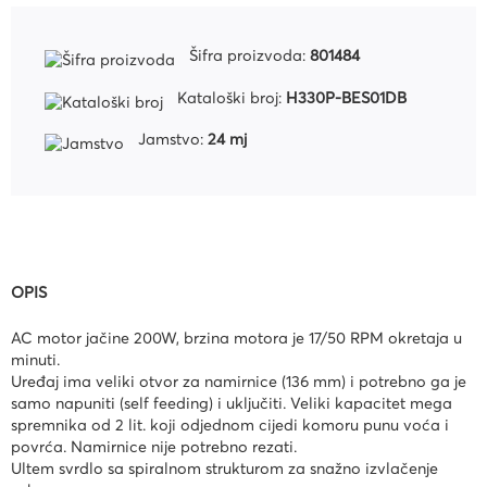
Šifra proizvoda:
801484
Kataloški broj:
H330P-BES01DB
Jamstvo:
24 mj
OPIS
AC motor jačine 200W, brzina motora je 17/50 RPM okretaja u
minuti.
Uređaj ima veliki otvor za namirnice (136 mm) i potrebno ga je
samo napuniti (self feeding) i uključiti. Veliki kapacitet mega
spremnika od 2 lit. koji odjednom cijedi komoru punu voća i
povrća. Namirnice nije potrebno rezati.
Ultem svrdlo sa spiralnom strukturom za snažno izvlačenje