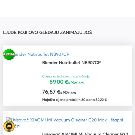
LJUDE KOJI OVO GLEDAJU ZANIMAJU JOŠ
Blender Nutribullet NB907CP
Cijena za jednokratno plaćanje:
69,00 €
s PDV-om
76,67 €
s PDV-om
Najniža cijena proteklih 30 dana:
82,22 €
Usisavač XIAOMI Mi Vacuum Cleaner G20