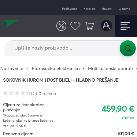
Poslovnice
Katalozi
Novosti
O nama
Naslovnica
Potrošačka elektronika
Mali kućanski aparati
SOKOVNIK HUROM H70ST BIJELI - HLADNO PREŠANJE
Od 0 ocjena
Cijena za jednokratno
459,90 €
plaćanje:
*Popust se obračunava u
s PDV-om
košarici ukoliko je iznos košarice
veći od 19.90 €
Redovna cijena:
511,00 €