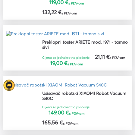
119,00 €
s PDV-om
132,22 €
s PDV-om
Preklopni toster ARIETE mod. 1971 - tamno
sivi
21,11 €
Cijena za jednokratno plaćanje:
s PDV-om
19,00 €
s PDV-om
Usisavač robotski XIAOMI Robot Vacuum
S40C
Cijena za jednokratno plaćanje:
149,00 €
s PDV-om
165,56 €
s PDV-om