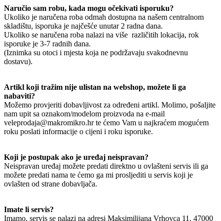
Naručio sam robu, kada mogu očekivati isporuku?
Ukoliko je naručena roba odmah dostupna na našem centralnom
skladištu, isporuka je najčešće unutar 2 radna dana.
Ukoliko se naručena roba nalazi na više različitih lokacija, rok
isporuke je 3-7 radnih dana.
(Iznimka su otoci i mjesta koja ne podržavaju svakodnevnu
dostavu).
Artikl koji tražim nije ulistan na webshop, možete li ga
nabaviti?
Možemo provjeriti dobavljivost za određeni artikl. Molimo, pošaljite
nam upit sa oznakom/modelom proizvoda na e-mail
veleprodaja@makromikro.hr te ćemo Vam u najkraćem mogućem
roku poslati informacije o cijeni i roku isporuke.
Koji je postupak ako je uređaj neispravan?
Neispravan uređaj možete predati direktno u ovlašteni servis ili ga
možete predati nama te ćemo ga mi prosljediti u servis koji je
ovlašten od strane dobavljača.
Imate li servis?
Imamo, servis se nalazi na adresi Maksimilijana Vrhovca 11, 47000