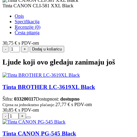
Tinta CANON CLI-581 XXL Black
Opis
Specifikacija
Recenzije (0)
Česta pitanja
30,75 €
s PDV-om
Dodaj u košaricu
Ljude koji ovo gledaju zanimaju još
Tinta BROTHER LC-3619XL Black
Šifra:
033200117
Dostupnost:
dostupno
27,77 €
s PDV-om
Cijena za jednokratno plaćanje:
30,85 €
s PDV-om
Tinta CANON PG-545 Black