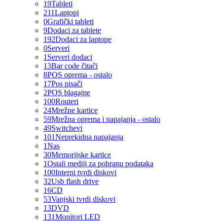
19
Tableti
211
Laptopi
0
Grafički tableti
9
Dodaci za tablete
192
Dodaci za laptope
0
Serveri
1
Serveri dodaci
13
Bar code čitači
8
POS oprema - ostalo
17
Pos pisači
2
POS blagajne
100
Routeri
24
Mrežne kartice
59
Mrežna oprema i napajanja - ostalo
49
Switchevi
101
Neprekidna napajanja
1
Nas
30
Memorijske kartice
1
Ostali mediji za pohranu podataka
100
Interni tvrdi diskovi
32
Usb flash drive
16
CD
53
Vanjski tvrdi diskovi
13
DVD
131
Monitori LED