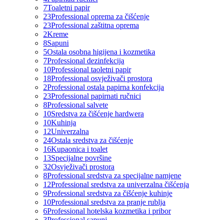
7
Toaletni papir
23
Professional oprema za čišćenje
23
Professional zaštitna oprema
2
Kreme
8
Sapuni
5
Ostala osobna higijena i kozmetika
7
Professional dezinfekcija
10
Professional taoletni papir
18
Professional osvježivači prostora
2
Professional ostala papirna konfekcija
23
Professional papirnati ručnici
8
Professional salvete
10
Sredstva za čišćenje hardwera
10
Kuhinja
12
Univerzalna
24
Ostala sredstva za čišćenje
16
Kupaonica i toalet
13
Specijalne površine
32
Osvježivači prostora
8
Professional sredstva za specijalne namjene
12
Professional sredstva za univerzalna čišćenja
9
Professional sredstva za čišćenje kuhinje
10
Professional sredstva za pranje rublja
6
Professional hotelska kozmetika i pribor
3
Professional sapuni