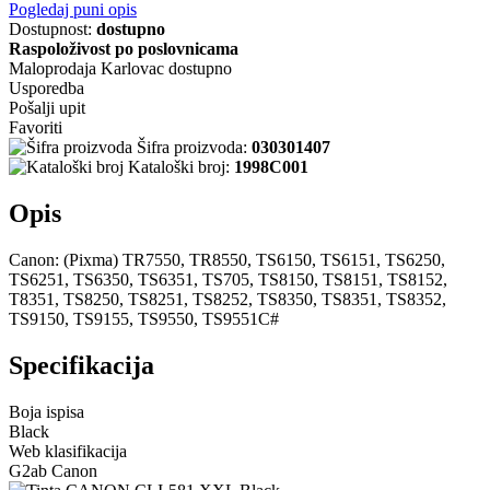
Pogledaj puni opis
Dostupnost:
dostupno
Raspoloživost po poslovnicama
Maloprodaja Karlovac
dostupno
Usporedba
Pošalji upit
Favoriti
Šifra proizvoda:
030301407
Kataloški broj:
1998C001
Opis
Canon: (Pixma) TR7550, TR8550, TS6150, TS6151, TS6250,
TS6251, TS6350, TS6351, TS705, TS8150, TS8151, TS8152,
T8351, TS8250, TS8251, TS8252, TS8350, TS8351, TS8352,
TS9150, TS9155, TS9550, TS9551C#
Specifikacija
Boja ispisa
Black
Web klasifikacija
G2ab Canon