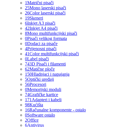
1
Matrični pisači
25
Mono laserski pisači
26
Color laserski pisači
19
Skeneri
6
Inkjet A3 pisači
42
Inkjet A4 pisači
8
Mono multifunkcijski pisači
0
Pisači velikog formata
0
Dodaci za pisače
4
Prijenosni pisači
41
Color multifunkcijski pisači
0
Label pisači
74
3D Pisači i filamenti
62
Matične ploče
150
Hladnjaci i napajanja
5
Optički uređaji
56
Procesori
0
Memorijski moduli
74
Grafičke kartice
171
Adapteri i kabeli
98
Kućišta
16
Računalne komponente - ostalo
0
Software ostalo
2
Office
6
Antivirus