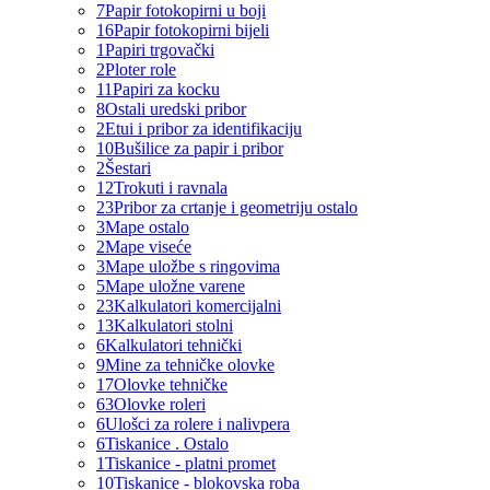
7
Papir fotokopirni u boji
16
Papir fotokopirni bijeli
1
Papiri trgovački
2
Ploter role
11
Papiri za kocku
8
Ostali uredski pribor
2
Etui i pribor za identifikaciju
10
Bušilice za papir i pribor
2
Šestari
12
Trokuti i ravnala
23
Pribor za crtanje i geometriju ostalo
3
Mape ostalo
2
Mape viseće
3
Mape uložbe s ringovima
5
Mape uložne varene
23
Kalkulatori komercijalni
13
Kalkulatori stolni
6
Kalkulatori tehnički
9
Mine za tehničke olovke
17
Olovke tehničke
63
Olovke roleri
6
Ulošci za rolere i nalivpera
6
Tiskanice . Ostalo
1
Tiskanice - platni promet
10
Tiskanice - blokovska roba