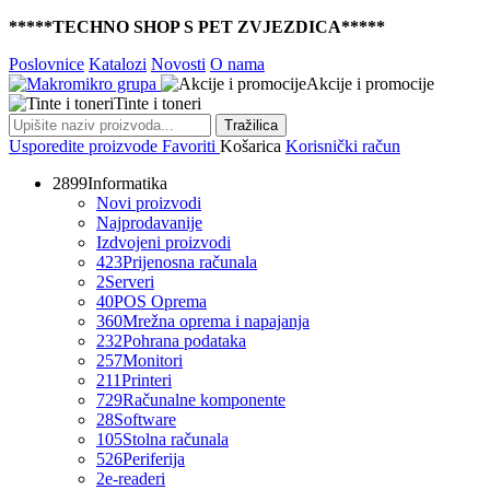
*****TECHNO SHOP S PET ZVJEZDICA*****
Poslovnice
Katalozi
Novosti
O nama
Akcije i promocije
Tinte i toneri
Tražilica
Usporedite proizvode
Favoriti
Košarica
Korisnički račun
2899
Informatika
Novi proizvodi
Najprodavanije
Izdvojeni proizvodi
423
Prijenosna računala
2
Serveri
40
POS Oprema
360
Mrežna oprema i napajanja
232
Pohrana podataka
257
Monitori
211
Printeri
729
Računalne komponente
28
Software
105
Stolna računala
526
Periferija
2
e-readeri