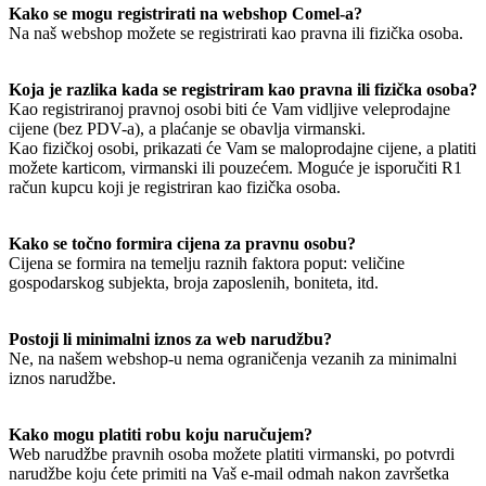
Kako se mogu registrirati na webshop Comel-a?
Na naš webshop možete se registrirati kao pravna ili fizička osoba.
Koja je razlika kada se registriram kao pravna ili fizička osoba?
Kao registriranoj pravnoj osobi biti će Vam vidljive veleprodajne
cijene (bez PDV-a), a plaćanje se obavlja virmanski.
Kao fizičkoj osobi, prikazati će Vam se maloprodajne cijene, a platiti
možete karticom, virmanski ili pouzećem. Moguće je isporučiti R1
račun kupcu koji je registriran kao fizička osoba.
Kako se točno formira cijena za pravnu osobu?
Cijena se formira na temelju raznih faktora poput: veličine
gospodarskog subjekta, broja zaposlenih, boniteta, itd.
Postoji li minimalni iznos za web narudžbu?
Ne, na našem webshop-u nema ograničenja vezanih za minimalni
iznos narudžbe.
Kako mogu platiti robu koju naručujem?
Web narudžbe pravnih osoba možete platiti virmanski, po potvrdi
narudžbe koju ćete primiti na Vaš e-mail odmah nakon završetka