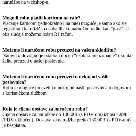
narudžbe na webshop-u.
Mogu li robu platiti karticom na rate?
Plaćanje karticom (jednokratno i na rate) moguće je samo ako ste
registrirani kao fizička osoba ili ako narudžbu radite kao "gost". U
oba slučaja možemo izdati R1 račun.
Možemo li naručenu robu preuzeti na vašem skladištu?
Naravno, dovoljno je odabrati opciju “osobno preuzimanje” ukoliko
želite preuzeti u našoj poslovnici
Možemo li naručenu robu preuzeti u nekoj od vaših
poslovnica?
Robu je moguće preuzeti i u nekoj od naših poslovnica u dogovoru
s korisničkom službom.
Koja je cijena dostave za naručenu robu?
Cijena dostave za narudžbe do 130,00€ (s PDV-om) iznosi 4,99€
(PDV uključen). Dostava za narudžbe preko 130,00 € (s PDV-om)
je besplatna.