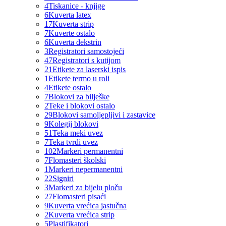
4
Tiskanice - knjige
6
Kuverta latex
17
Kuverta strip
7
Kuverte ostalo
6
Kuverta dekstrin
3
Registratori samostojeći
47
Registratori s kutijom
21
Etikete za laserski ispis
1
Etikete termo u roli
4
Etikete ostalo
7
Blokovi za bilješke
2
Teke i blokovi ostalo
29
Blokovi samoljepljivi i zastavice
9
Kolegij blokovi
51
Teka meki uvez
7
Teka tvrdi uvez
102
Markeri permanentni
7
Flomasteri školski
1
Markeri nepermanentni
22
Signiri
3
Markeri za bijelu ploču
27
Flomasteri pisaći
9
Kuverta vrećica jastučna
2
Kuverta vrećica strip
5
Plastifikatori