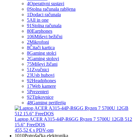
4
Operativni sustavi
0
Stolna računala rabljena
1
Dodaci računala
5
All in one
91
Stolna računala
80
Earphones
106
Miševi bežični
2
Mikrofoni
8
Čitači kartica
8
Gaming stolci
2
Gaming stolovi
75
Miševi žičani
51
Zvučnici
23
Usb hubovi
92
Headphones
17
Web kamere
5
Prezenteri
92
Tipkovnice
48
Gaming periferija
Laptop ACER A315-44P-R6GG Ryzen 7 5700U 12GB 512
15.6" FreeDOS
455,52 €
s PDV-om
1010
Potrošačka elektronika