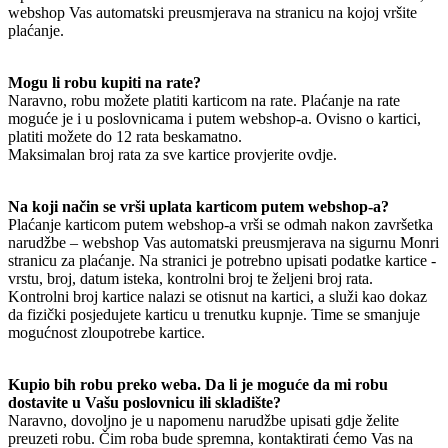
webshop Vas automatski preusmjerava na stranicu na kojoj vršite
plaćanje.
Mogu li robu kupiti na rate?
Naravno, robu možete platiti karticom na rate. Plaćanje na rate
moguće je i u poslovnicama i putem webshop-a. Ovisno o kartici,
platiti možete do 12 rata beskamatno.
Maksimalan broj rata za sve kartice provjerite ovdje.
Na koji način se vrši uplata karticom putem webshop-a?
Plaćanje karticom putem webshop-a vrši se odmah nakon završetka
narudžbe – webshop Vas automatski preusmjerava na sigurnu Monri
stranicu za plaćanje. Na stranici je potrebno upisati podatke kartice -
vrstu, broj, datum isteka, kontrolni broj te željeni broj rata.
Kontrolni broj kartice nalazi se otisnut na kartici, a služi kao dokaz
da fizički posjedujete karticu u trenutku kupnje. Time se smanjuje
mogućnost zloupotrebe kartice.
Kupio bih robu preko weba. Da li je moguće da mi robu
dostavite u Vašu poslovnicu ili skladište?
Naravno, dovoljno je u napomenu narudžbe upisati gdje želite
preuzeti robu. Čim roba bude spremna, kontaktirati ćemo Vas na