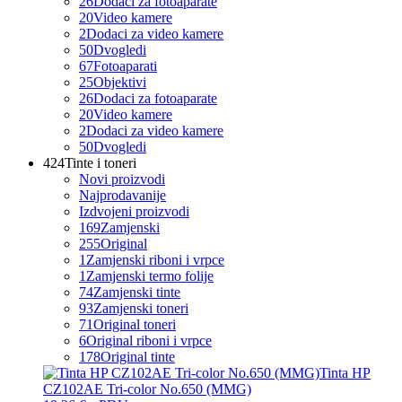
26
Dodaci za fotoaparate
20
Video kamere
2
Dodaci za video kamere
50
Dvogledi
67
Fotoaparati
25
Objektivi
26
Dodaci za fotoaparate
20
Video kamere
2
Dodaci za video kamere
50
Dvogledi
424
Tinte i toneri
Novi proizvodi
Najprodavanije
Izdvojeni proizvodi
169
Zamjenski
255
Original
1
Zamjenski riboni i vrpce
1
Zamjenski termo folije
74
Zamjenski tinte
93
Zamjenski toneri
71
Original toneri
6
Original riboni i vrpce
178
Original tinte
Tinta HP
CZ102AE Tri-color No.650 (MMG)