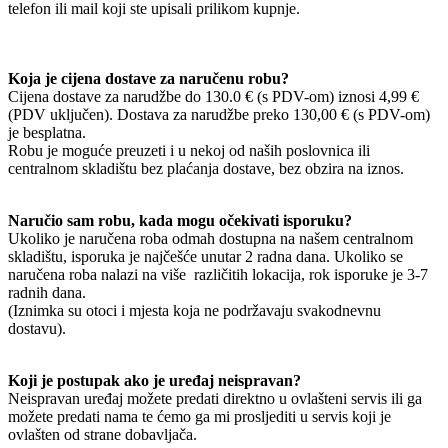
telefon ili mail koji ste upisali prilikom kupnje.
Koja je cijena dostave za naručenu robu?
Cijena dostave za narudžbe do 130.0 € (s PDV-om) iznosi 4,99 €
(PDV uključen). Dostava za narudžbe preko 130,00 € (s PDV-om)
je besplatna.
Robu je moguće preuzeti i u nekoj od naših poslovnica ili
centralnom skladištu bez plaćanja dostave, bez obzira na iznos.
Naručio sam robu, kada mogu očekivati isporuku?
Ukoliko je naručena roba odmah dostupna na našem centralnom
skladištu, isporuka je najčešće unutar 2 radna dana. Ukoliko se
naručena roba nalazi na više različitih lokacija, rok isporuke je 3-7
radnih dana.
(Iznimka su otoci i mjesta koja ne podržavaju svakodnevnu
dostavu).
Koji je postupak ako je uređaj neispravan?
Neispravan uređaj možete predati direktno u ovlašteni servis ili ga
možete predati nama te ćemo ga mi prosljediti u servis koji je
ovlašten od strane dobavljača.