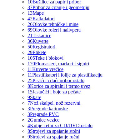
10
Bušilice za papir i pribor
37
Pribor za crtanje i geometriju
13
Mape
42
Kalkulatori
26
Olovke tehničke i mine
69
Olovke roleri i nalivpera
21
Tiskanice
36
Kuverte
50
Registratori
29
Etikete
105
Teke i blokovi
170
Flomasteri, markeri i signiri
11
Kuverte vrećice
11
Plastifikatori i folije za plastifikaciju
25
Pisaći i crtaći pribor ostalo
8
Korice za spiralni i termo uvez
15
Jastučići i boje za pečate
9
Škare
7
Nož skalpel, nož rezervni
3
Pregrade kartonske
3
Pregrade PVC
2
Gumice vezice
4
Kutije i etui za CD/DVD ostalo
8
Strojevi za spajanje stolni
9
Strojevi za spajanje ručni