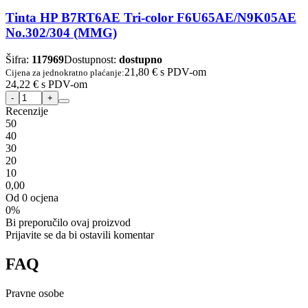
Tinta HP B7RT6AE Tri-color F6U65AE/N9K05AE
No.302/304 (MMG)
Šifra:
117969
Dostupnost:
dostupno
21,80 €
s PDV-om
Cijena za jednokratno plaćanje:
24,22 €
s PDV-om
Recenzije
5
0
4
0
3
0
2
0
1
0
0,00
Od 0 ocjena
0%
Bi preporučilo ovaj proizvod
Prijavite se da bi ostavili komentar
FAQ
Pravne osobe