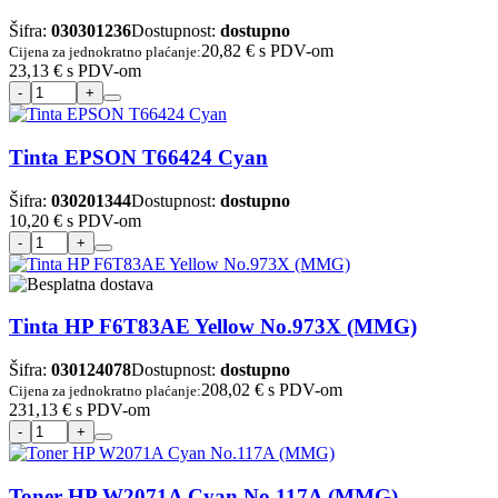
Šifra:
030301236
Dostupnost:
dostupno
20,82 €
s PDV-om
Cijena za jednokratno plaćanje:
23,13 €
s PDV-om
Tinta EPSON T66424 Cyan
Šifra:
030201344
Dostupnost:
dostupno
10,20 €
s PDV-om
Tinta HP F6T83AE Yellow No.973X (MMG)
Šifra:
030124078
Dostupnost:
dostupno
208,02 €
s PDV-om
Cijena za jednokratno plaćanje:
231,13 €
s PDV-om
Toner HP W2071A Cyan No.117A (MMG)