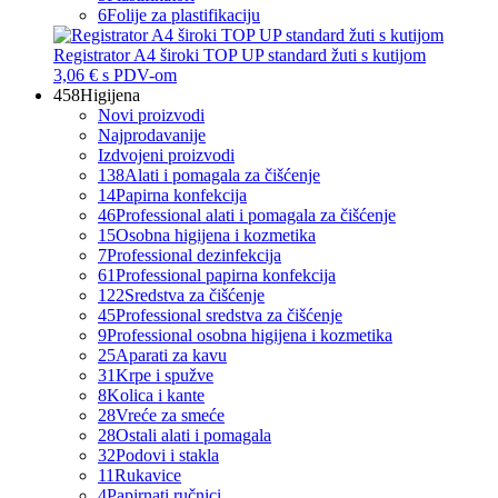
6
Folije za plastifikaciju
Registrator A4 široki TOP UP standard žuti s kutijom
3,06 €
s PDV-om
458
Higijena
Novi proizvodi
Najprodavanije
Izdvojeni proizvodi
138
Alati i pomagala za čišćenje
14
Papirna konfekcija
46
Professional alati i pomagala za čišćenje
15
Osobna higijena i kozmetika
7
Professional dezinfekcija
61
Professional papirna konfekcija
122
Sredstva za čišćenje
45
Professional sredstva za čišćenje
9
Professional osobna higijena i kozmetika
25
Aparati za kavu
31
Krpe i spužve
8
Kolica i kante
28
Vreće za smeće
28
Ostali alati i pomagala
32
Podovi i stakla
11
Rukavice
4
Papirnati ručnici