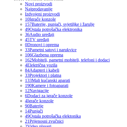
Novi proizvodi
Najprodavanije
Izdvojeni proizvodi
10
Igrače konzole
157
Baterije, punjači, svjetiljke i žarulje
49
Ostala potrošačka elektronika
36
Audio uređaji
45
TV uređaji
0
Dronovi i oprema
33
Pametni satovi i narukvice
106
Glazbena oprema
162
Mobiteli, pametni mobiteli, telefoni i dodaci
4
Električna vozila
84
Adapteri i kabeli
33
Projektori i platna
133
Mali kućanski aparati
190
Kamere i fotoaparati
12
Navigacije
6
Dodaci za igrače konzole
4
Igrače konzole
90
Baterije
14
Punjači
49
Ostala potrošačka elektonika
21
Prijenosni zvučnici
2
Video playeri