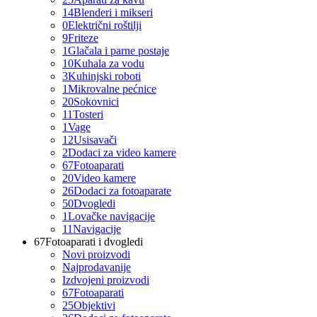
14
Blenderi i mikseri
0
Električni roštilji
9
Friteze
1
Glačala i parne postaje
10
Kuhala za vodu
3
Kuhinjski roboti
1
Mikrovalne pećnice
20
Sokovnici
11
Tosteri
1
Vage
12
Usisavači
2
Dodaci za video kamere
67
Fotoaparati
20
Video kamere
26
Dodaci za fotoaparate
50
Dvogledi
1
Lovačke navigacije
11
Navigacije
67
Fotoaparati i dvogledi
Novi proizvodi
Najprodavanije
Izdvojeni proizvodi
67
Fotoaparati
25
Objektivi