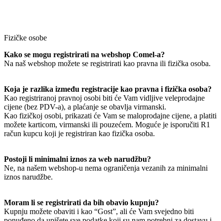
Fizičke osobe
Kako se mogu registrirati na webshop Comel-a?
Na naš webshop možete se registrirati kao pravna ili fizička osoba.
Koja je razlika između registracije kao pravna i fizička osoba?
Kao registriranoj pravnoj osobi biti će Vam vidljive veleprodajne
cijene (bez PDV-a), a plaćanje se obavlja virmanski.
Kao fizičkoj osobi, prikazati će Vam se maloprodajne cijene, a platiti
možete karticom, virmanski ili pouzećem. Moguće je isporučiti R1
račun kupcu koji je registriran kao fizička osoba.
Postoji li minimalni iznos za web narudžbu?
Ne, na našem webshop-u nema ograničenja vezanih za minimalni
iznos narudžbe.
Moram li se registrirati da bih obavio kupnju?
Kupnju možete obaviti i kao “Gost”, ali će Vam svejedno biti
ponuđeno da upišete sve podatke koji su nam potrebni za dostavu i