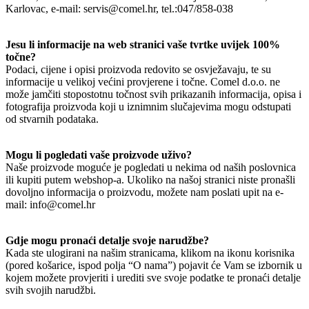
Karlovac, e-mail: servis@comel.hr, tel.:047/858-038
Jesu li informacije na web stranici vaše tvrtke uvijek 100%
točne?
Podaci, cijene i opisi proizvoda redovito se osvježavaju, te su
informacije u velikoj većini provjerene i točne. Comel d.o.o. ne
može jamčiti stopostotnu točnost svih prikazanih informacija, opisa i
fotografija proizvoda koji u iznimnim slučajevima mogu odstupati
od stvarnih podataka.
Mogu li pogledati vaše proizvode uživo?
Naše proizvode moguće je pogledati u nekima od naših poslovnica
ili kupiti putem webshop-a. Ukoliko na našoj stranici niste pronašli
dovoljno informacija o proizvodu, možete nam poslati upit na e-
mail: info@comel.hr
Gdje mogu pronaći detalje svoje narudžbe?
Kada ste ulogirani na našim stranicama, klikom na ikonu korisnika
(pored košarice, ispod polja “O nama”) pojavit će Vam se izbornik u
kojem možete provjeriti i urediti sve svoje podatke te pronaći detalje
svih svojih narudžbi.