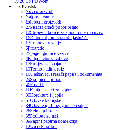
19,26 €
s PDV-om
1123
Uredski
Novi proizvodi
Najprodavanije
Izdvojeni proizvodi
27
Pisaći i crtaći pribor ostalo
12
Strojevi i korice za spiralni i termo uvez
16
Datumari, numeratori i jastučići
17
Pribor za rezanje
6
Pregrade
2
Špage i gumice vezice
4
Kutije i etui za cd/dvd
17
Strojevi za spajanje
10
Termo i ading role
16
Uništavači i rezači papira i dokumenata
29
Spojnice i pribor
46
Fascikli
11
Kutije i stalci za papire
30
Korekture i ljepila
51
Olovke kemijske
34
Olovke grafitne, gumice i šiljila
26
Selotejp i stalci
35
Podloge za miš
89
Papir i papirna konfekcija
12
Uredski pribor