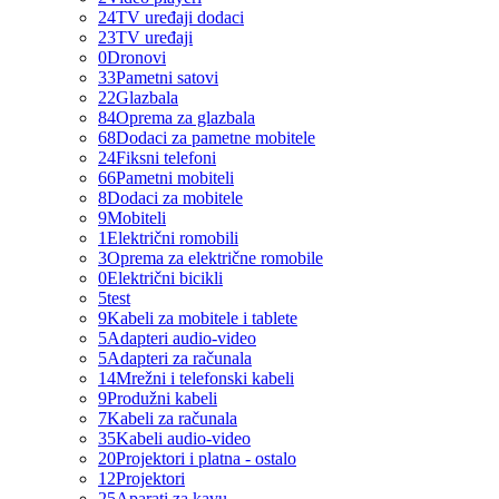
24
TV uređaji dodaci
23
TV uređaji
0
Dronovi
33
Pametni satovi
22
Glazbala
84
Oprema za glazbala
68
Dodaci za pametne mobitele
24
Fiksni telefoni
66
Pametni mobiteli
8
Dodaci za mobitele
9
Mobiteli
1
Električni romobili
3
Oprema za električne romobile
0
Električni bicikli
5
test
9
Kabeli za mobitele i tablete
5
Adapteri audio-video
5
Adapteri za računala
14
Mrežni i telefonski kabeli
9
Produžni kabeli
7
Kabeli za računala
35
Kabeli audio-video
20
Projektori i platna - ostalo
12
Projektori
25
Aparati za kavu