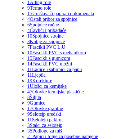
1
Ading role
9
Termo role
15
Uništavači papira i dokumenata
4
Ostali pribor za spojnice
6
Spojnice ručne
4
Čavlići i pribadaće
10
Spojnice strojne
3
Kutije za spojnice
7
Fascikli PVC L,U
10
Fascikli PVC s mehanikom
15
Fascikli s gumicom
14
Fascikli PVC uložni
11
Ladice i sabirnici za papir
11
Ljepila
19
Korekture
1
Ulošci za kemijske
47
Olovke kemijske plastične
8
Šiljila
9
Gumice
17
Olovke grafitne
9
Selotejp uredski
11
Selotejp pakirni
3
Stalci za selotejp
35
Podloge za miš
21
Papiri i folije za posebne namjene