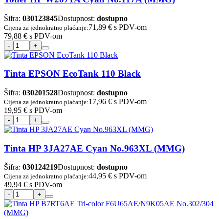
Šifra:
030123845
Dostupnost:
dostupno
71,89 €
s PDV-om
Cijena za jednokratno plaćanje:
79,88 €
s PDV-om
Tinta EPSON EcoTank 110 Black
Šifra:
030201528
Dostupnost:
dostupno
17,96 €
s PDV-om
Cijena za jednokratno plaćanje:
19,95 €
s PDV-om
Tinta HP 3JA27AE Cyan No.963XL (MMG)
Šifra:
030124219
Dostupnost:
dostupno
44,95 €
s PDV-om
Cijena za jednokratno plaćanje:
49,94 €
s PDV-om