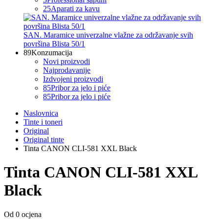
25
Aparati za kavu
SAN. Maramice univerzalne vlažne za održavanje svih
površina Blista 50/1
89
Konzumacija
Novi proizvodi
Najprodavanije
Izdvojeni proizvodi
85
Pribor za jelo i piće
85
Pribor za jelo i piće
Naslovnica
Tinte i toneri
Original
Original tinte
Tinta CANON CLI-581 XXL Black
Tinta CANON CLI-581 XXL
Black
Od 0 ocjena