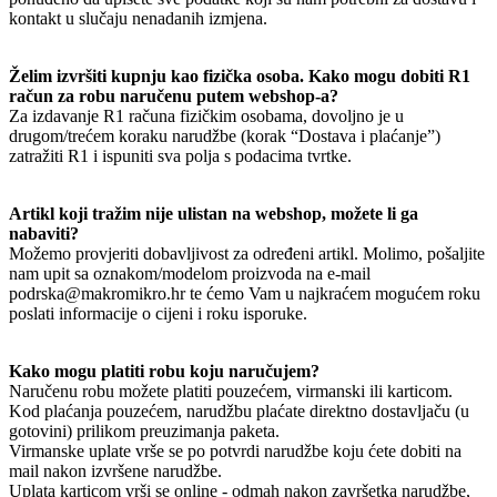
kontakt u slučaju nenadanih izmjena.
Želim izvršiti kupnju kao fizička osoba. Kako mogu dobiti R1
račun za robu naručenu putem webshop-a?
Za izdavanje R1 računa fizičkim osobama, dovoljno je u
drugom/trećem koraku narudžbe (korak “Dostava i plaćanje”)
zatražiti R1 i ispuniti sva polja s podacima tvrtke.
Artikl koji tražim nije ulistan na webshop, možete li ga
nabaviti?
Možemo provjeriti dobavljivost za određeni artikl. Molimo, pošaljite
nam upit sa oznakom/modelom proizvoda na e-mail
podrska@makromikro.hr te ćemo Vam u najkraćem mogućem roku
poslati informacije o cijeni i roku isporuke.
Kako mogu platiti robu koju naručujem?
Naručenu robu možete platiti pouzećem, virmanski ili karticom.
Kod plaćanja pouzećem, narudžbu plaćate direktno dostavljaču (u
gotovini) prilikom preuzimanja paketa.
Virmanske uplate vrše se po potvrdi narudžbe koju ćete dobiti na
mail nakon izvršene narudžbe.
Uplata karticom vrši se online - odmah nakon završetka narudžbe,