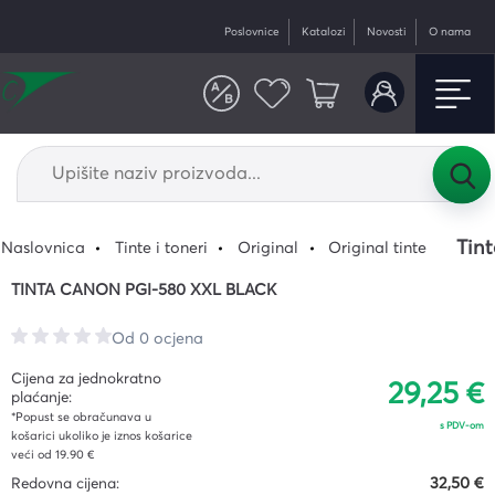
Poslovnice
Katalozi
Novosti
O nama
Tin
Naslovnica
Tinte i toneri
Original
Original tinte
TINTA CANON PGI-580 XXL BLACK
Od 0 ocjena
Cijena za jednokratno
29,25 €
plaćanje:
*Popust se obračunava u
s PDV-om
košarici ukoliko je iznos košarice
veći od 19.90 €
Redovna cijena:
32,50 €