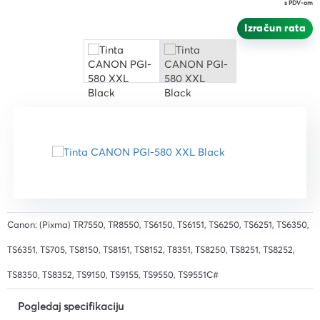
s PDV-om
Izračun rata
Canon: (Pixma) TR7550, TR8550, TS6150, TS6151, TS6250, TS6251, TS6350,
TS6351, TS705, TS8150, TS8151, TS8152, T8351, TS8250, TS8251, TS8252,
TS8350, TS8352, TS9150, TS9155, TS9550, TS9551C#
Pogledaj specifikaciju