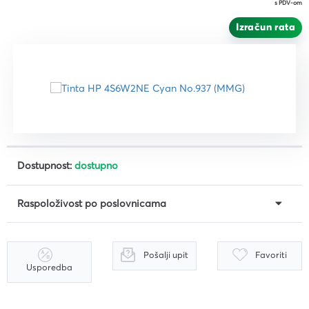
s PDV-om
Izračun rata
Dostupnost:
dostupno
Raspoloživost po poslovnicama
Pošalji upit
Favoriti
Usporedba