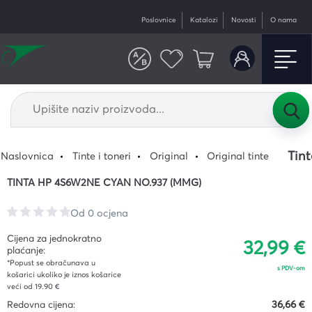
Poslovnice
Katalozi
Novosti
O nama
Tin
Naslovnica
Tinte i toneri
Original
Original tinte
TINTA HP 4S6W2NE CYAN NO.937 (MMG)
Od 0 ocjena
Cijena za jednokratno
32,99 €
plaćanje:
*Popust se obračunava u
s PDV-om
košarici ukoliko je iznos košarice
veći od 19.90 €
Redovna cijena:
36,66 €