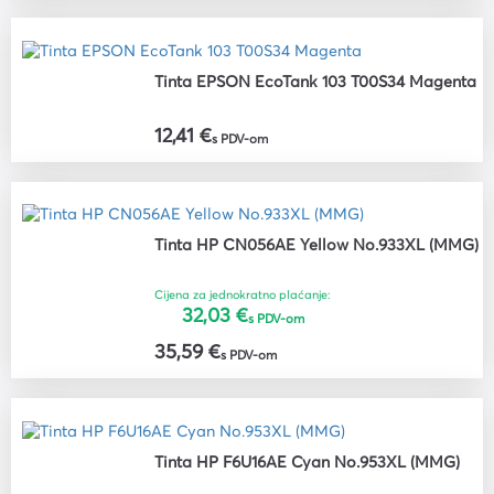
Tinta EPSON EcoTank 103 T00S34 Magenta
12,41 €
s PDV-om
Tinta HP CN056AE Yellow No.933XL (MMG)
Cijena za jednokratno plaćanje:
32,03 €
s PDV-om
35,59 €
s PDV-om
Tinta HP F6U16AE Cyan No.953XL (MMG)