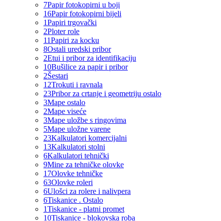
7
Papir fotokopirni u boji
16
Papir fotokopirni bijeli
1
Papiri trgovački
2
Ploter role
11
Papiri za kocku
8
Ostali uredski pribor
2
Etui i pribor za identifikaciju
10
Bušilice za papir i pribor
2
Šestari
12
Trokuti i ravnala
23
Pribor za crtanje i geometriju ostalo
3
Mape ostalo
2
Mape viseće
3
Mape uložbe s ringovima
5
Mape uložne varene
23
Kalkulatori komercijalni
13
Kalkulatori stolni
6
Kalkulatori tehnički
9
Mine za tehničke olovke
17
Olovke tehničke
63
Olovke roleri
6
Ulošci za rolere i nalivpera
6
Tiskanice . Ostalo
1
Tiskanice - platni promet
10
Tiskanice - blokovska roba