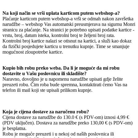
Na koji način se vrši uplata karticom putem webshop-a?
Plaćanje karticom putem webshop-a vrši se odmah nakon završetka
narudžbe – webshop Vas automatski preusmjerava na sigurnu Monri
stranicu za plaćanje. Na stranici je potrebno upisati podatke kartice -
vrstu, broj, datum isteka, kontrolni broj te željeni broj rata.
Kontrolni broj kartice nalazi se otisnut na kartici, a služi kao dokaz
da fizički posjedujete karticu u trenutku kupnje. Time se smanjuje
mogućnost zloupotrebe kartice.
Kupio bih robu preko weba. Da li je moguće da mi robu
dostavite u Vašu poslovnicu ili skladište?
Naravno, dovoljno je u napomenu narudžbe upisati gdje želite
preuzeti robu. Čim roba bude spremna, kontaktirati ćemo Vas na
telefon ili mail koji ste upisali prilikom kupnje.
Koja je cijena dostave za naručenu robu?
Cijena dostave za narudžbe do 130.0 € (s PDV-om) iznosi 4,99 €
(PDV uključen). Dostava za narudžbe preko 130,00 € (s PDV-om)
je besplatna.
Robu je moguće preuzeti i u nekoj od naših poslovnica ili