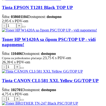
Tinta EPSON T1281 Black TOP UP
Šifra:
038601104
Dostupnost:
dostupno
2,95 €
s PDV-om
Toner HP W1420A sa čipom PSC/TOP UP - vidi
napomenu!
Šifra:
110406
Dostupnost:
dostupno
23,75 €
s PDV-om
Cijena za jednokratno plaćanje:
26,39 €
s PDV-om
Tinta CANON CLI-581 XXL Yellow GG/TOP UP
Šifra:
102701
Dostupnost:
dostupno
4,75 €
s PDV-om