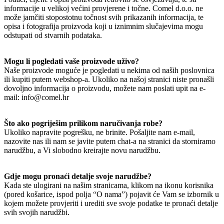
informacije u velikoj većini provjerene i točne. Comel d.o.o. ne
može jamčiti stopostotnu točnost svih prikazanih informacija, te
opisa i fotografija proizvoda koji u iznimnim slučajevima mogu
odstupati od stvarnih podataka.
Mogu li pogledati vaše proizvode uživo?
Naše proizvode moguće je pogledati u nekima od naših poslovnica
ili kupiti putem webshop-a. Ukoliko na našoj stranici niste pronašli
dovoljno informacija o proizvodu, možete nam poslati upit na e-
mail: info@comel.hr
Što ako pogriješim prilikom naručivanja robe?
Ukoliko napravite pogrešku, ne brinite. Pošaljite nam e-mail,
nazovite nas ili nam se javite putem chat-a na stranici da storniramo
narudžbu, a Vi slobodno kreirajte novu narudžbu.
Gdje mogu pronaći detalje svoje narudžbe?
Kada ste ulogirani na našim stranicama, klikom na ikonu korisnika
(pored košarice, ispod polja “O nama”) pojavit će Vam se izbornik u
kojem možete provjeriti i urediti sve svoje podatke te pronaći detalje
svih svojih narudžbi.