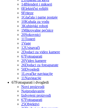
14
Blenderi i mikseri
0
Električni roštilji
9
Friteze
1
Glačala i parne postaje
10
Kuhala za vodu
3
Kuhinjski roboti
1
Mikrovalne pećnice
20
Sokovnici
11
Tosteri
1
Vage
12
Usisavači
2
Dodaci za video kamere
67
Fotoaparati
20
Video kamere
26
Dodaci za fotoaparate
50
Dvogledi
1
Lovačke navigacije
11
Navigacije
67
Fotoaparati i dvogledi
Novi proizvodi
Najprodavanije
Izdvojeni proizvodi
67
Fotoaparati
25
Objektivi