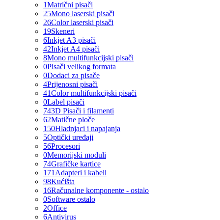
1
Matrični pisači
25
Mono laserski pisači
26
Color laserski pisači
19
Skeneri
6
Inkjet A3 pisači
42
Inkjet A4 pisači
8
Mono multifunkcijski pisači
0
Pisači velikog formata
0
Dodaci za pisače
4
Prijenosni pisači
41
Color multifunkcijski pisači
0
Label pisači
74
3D Pisači i filamenti
62
Matične ploče
150
Hladnjaci i napajanja
5
Optički uređaji
56
Procesori
0
Memorijski moduli
74
Grafičke kartice
171
Adapteri i kabeli
98
Kućišta
16
Računalne komponente - ostalo
0
Software ostalo
2
Office
6
Antivirus