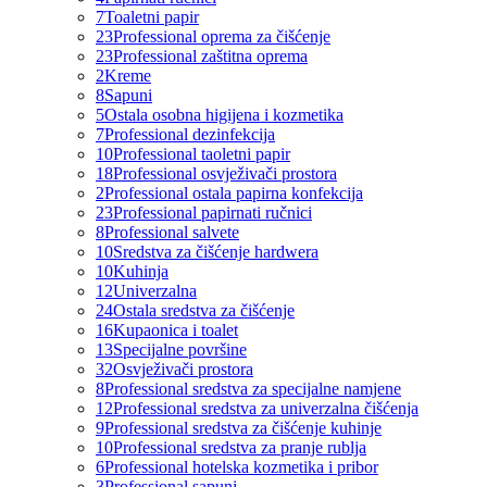
7
Toaletni papir
23
Professional oprema za čišćenje
23
Professional zaštitna oprema
2
Kreme
8
Sapuni
5
Ostala osobna higijena i kozmetika
7
Professional dezinfekcija
10
Professional taoletni papir
18
Professional osvježivači prostora
2
Professional ostala papirna konfekcija
23
Professional papirnati ručnici
8
Professional salvete
10
Sredstva za čišćenje hardwera
10
Kuhinja
12
Univerzalna
24
Ostala sredstva za čišćenje
16
Kupaonica i toalet
13
Specijalne površine
32
Osvježivači prostora
8
Professional sredstva za specijalne namjene
12
Professional sredstva za univerzalna čišćenja
9
Professional sredstva za čišćenje kuhinje
10
Professional sredstva za pranje rublja
6
Professional hotelska kozmetika i pribor
3
Professional sapuni