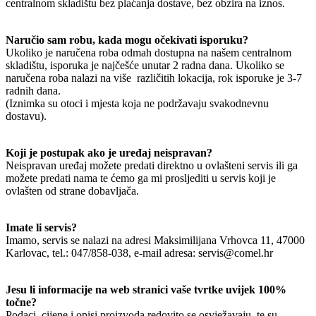
centralnom skladištu bez plaćanja dostave, bez obzira na iznos.
Naručio sam robu, kada mogu očekivati isporuku?
Ukoliko je naručena roba odmah dostupna na našem centralnom
skladištu, isporuka je najčešće unutar 2 radna dana. Ukoliko se
naručena roba nalazi na više različitih lokacija, rok isporuke je 3-7
radnih dana.
(Iznimka su otoci i mjesta koja ne podržavaju svakodnevnu
dostavu).
Koji je postupak ako je uređaj neispravan?
Neispravan uređaj možete predati direktno u ovlašteni servis ili ga
možete predati nama te ćemo ga mi prosljediti u servis koji je
ovlašten od strane dobavljača.
Imate li servis?
Imamo, servis se nalazi na adresi Maksimilijana Vrhovca 11, 47000
Karlovac, tel.: 047/858-038, e-mail adresa: servis@comel.hr
Jesu li informacije na web stranici vaše tvrtke uvijek 100%
točne?
Podaci, cijene i opisi proizvoda redovito se osvježavaju, te su