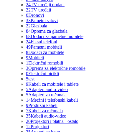
24
TV uređaji dodaci
22
TV uređaji
0
Dronovi
33
Pametni satovi
22
Glazbala
84
Oprema za glazbala
68
Dodaci za pametne mobitele
24
Fiksni telefoni
49
Pametni mobiteli
8
Dodaci za mobitele
9
Mobiteli
1
Električni romobili
3
Oprema za električne romobile
0
Električni bicikli
5
test
9
Kabeli za mobitele i tablete
5
Adapteri audio-video
5
Adapteri za računala
14
Mrežni i telefonski kabeli
9
Produžni kabeli
7
Kabeli za računala
35
Kabeli audio-video
20
Projektori i platna - ostalo
12
Projektori
25
Aparati za kavu