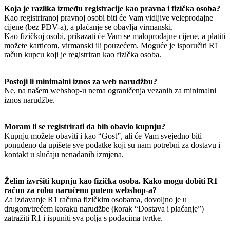
Koja je razlika između registracije kao pravna i fizička osoba?
Kao registriranoj pravnoj osobi biti će Vam vidljive veleprodajne
cijene (bez PDV-a), a plaćanje se obavlja virmanski.
Kao fizičkoj osobi, prikazati će Vam se maloprodajne cijene, a platiti
možete karticom, virmanski ili pouzećem. Moguće je isporučiti R1
račun kupcu koji je registriran kao fizička osoba.
Postoji li minimalni iznos za web narudžbu?
Ne, na našem webshop-u nema ograničenja vezanih za minimalni
iznos narudžbe.
Moram li se registrirati da bih obavio kupnju?
Kupnju možete obaviti i kao “Gost”, ali će Vam svejedno biti
ponuđeno da upišete sve podatke koji su nam potrebni za dostavu i
kontakt u slučaju nenadanih izmjena.
Želim izvršiti kupnju kao fizička osoba. Kako mogu dobiti R1
račun za robu naručenu putem webshop-a?
Za izdavanje R1 računa fizičkim osobama, dovoljno je u
drugom/trećem koraku narudžbe (korak “Dostava i plaćanje”)
zatražiti R1 i ispuniti sva polja s podacima tvrtke.