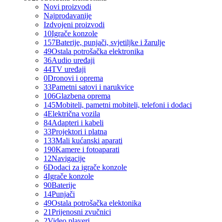
Novi proizvodi
Najprodavanije
Izdvojeni proizvodi
10
Igrače konzole
157
Baterije, punjači, svjetiljke i žarulje
49
Ostala potrošačka elektronika
36
Audio uređaji
44
TV uređaji
0
Dronovi i oprema
33
Pametni satovi i narukvice
106
Glazbena oprema
145
Mobiteli, pametni mobiteli, telefoni i dodaci
4
Električna vozila
84
Adapteri i kabeli
33
Projektori i platna
133
Mali kućanski aparati
190
Kamere i fotoaparati
12
Navigacije
6
Dodaci za igrače konzole
4
Igrače konzole
90
Baterije
14
Punjači
49
Ostala potrošačka elektonika
21
Prijenosni zvučnici
2
Video playeri