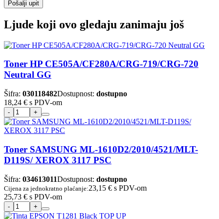
Pošalji upit
Ljude koji ovo gledaju zanimaju još
Toner HP CE505A/CF280A/CRG-719/CRG-720
Neutral GG
Šifra:
030118482
Dostupnost:
dostupno
18,24 €
s PDV-om
Toner SAMSUNG ML-1610D2/2010/4521/MLT-
D119S/ XEROX 3117 PSC
Šifra:
034613011
Dostupnost:
dostupno
23,15 €
s PDV-om
Cijena za jednokratno plaćanje:
25,73 €
s PDV-om