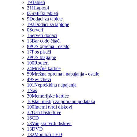
19
Tableti
211
Laptopi
0
Grafički tableti
9
Dodaci za tablete
192
Dodaci za laptope
0
Serveri
1
Serveri dodaci
13
Bar code čitači
8
POS oprema - ostalo
17
Pos pisači
2
POS blagajne
100
Routeri
24
Mrežne kartice
59
Mrežna oprema i napajanja - ostalo
49
Switchevi
101
Neprekidna napajanja
1
Nas
30
Memorijske kartice
1
Ostali mediji za pohranu podataka
100
Interni tvrdi diskovi
32
Usb flash drive
16
CD
53
Vanjski tvrdi diskovi
13
DVD
132
Monitori LED