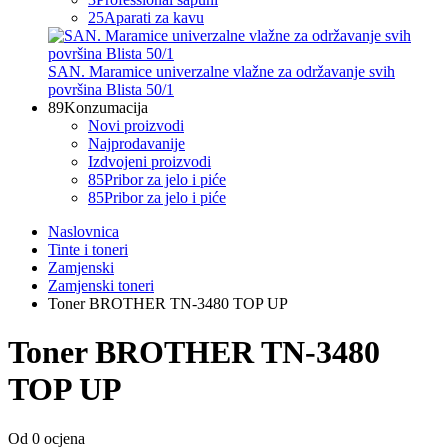
25
Aparati za kavu
SAN. Maramice univerzalne vlažne za održavanje svih
površina Blista 50/1
89
Konzumacija
Novi proizvodi
Najprodavanije
Izdvojeni proizvodi
85
Pribor za jelo i piće
85
Pribor za jelo i piće
Naslovnica
Tinte i toneri
Zamjenski
Zamjenski toneri
Toner BROTHER TN-3480 TOP UP
Toner BROTHER TN-3480
TOP UP
Od 0 ocjena