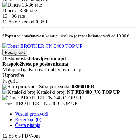
Diners 13-36 rate
13 - 36 rate
12.53 € / već od 0.35 €
*Popust se obraćunava u košarici ukoliko je iznos košarice veći od 19.90 €
Pošalji upit
Dostupnost:
dobavljivo na upit
Raspoloživost po poslovnicama
Maloprodaja Karlovac
dobavljivo na upit
Usporedba
Favoriti
Šifra proizvoda:
038601003
Kataloški broj:
NT-PB3480_V6 TOP UP
Toner BROTHER TN-3480 TOP UP
Vezani proizvodi
Recenzije (0)
Česta pitanja
12,53 €
s PDV-om