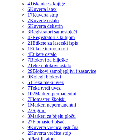
4
Tiskanice - knjige
6
Kuverta latex
17
Kuverta strip
7
Kuverte ostalo
6
Kuverta dekstrin
3
Registratori samostojeći
47
Registratori s kutijom
21
Etikete za laserski ispis
1
Etikete termo u roli
4
Etikete ostalo
7
Blokovi za bilješke
2
Teke i blokovi ostalo
29
Blokovi samoljepljivi i zastavice
9
Kolegij blokovi
51
Teka meki uvez
7
Teka tvrdi uvez
102
Markeri permanentni
7
Flomasteri školski
1
Markeri nepermanentni
22
Signiri
3
Markeri za bijelu ploču
27
Flomasteri pisaći
9
Kuverta vrećica jastučna
2
Kuverta vrećica strip
5
Plastifikatori