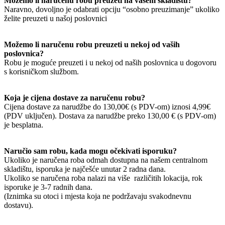
Možemo li naručenu robu preuzeti na vašem skladištu?
Naravno, dovoljno je odabrati opciju “osobno preuzimanje” ukoliko
želite preuzeti u našoj poslovnici
Možemo li naručenu robu preuzeti u nekoj od vaših
poslovnica?
Robu je moguće preuzeti i u nekoj od naših poslovnica u dogovoru
s korisničkom službom.
Koja je cijena dostave za naručenu robu?
Cijena dostave za narudžbe do 130,00€ (s PDV-om) iznosi 4,99€
(PDV uključen). Dostava za narudžbe preko 130,00 € (s PDV-om)
je besplatna.
Naručio sam robu, kada mogu očekivati isporuku?
Ukoliko je naručena roba odmah dostupna na našem centralnom
skladištu, isporuka je najčešće unutar 2 radna dana.
Ukoliko se naručena roba nalazi na više različitih lokacija, rok
isporuke je 3-7 radnih dana.
(Iznimka su otoci i mjesta koja ne podržavaju svakodnevnu
dostavu).