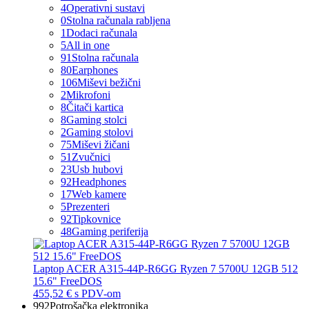
4
Operativni sustavi
0
Stolna računala rabljena
1
Dodaci računala
5
All in one
91
Stolna računala
80
Earphones
106
Miševi bežični
2
Mikrofoni
8
Čitači kartica
8
Gaming stolci
2
Gaming stolovi
75
Miševi žičani
51
Zvučnici
23
Usb hubovi
92
Headphones
17
Web kamere
5
Prezenteri
92
Tipkovnice
48
Gaming periferija
Laptop ACER A315-44P-R6GG Ryzen 7 5700U 12GB 512
15.6" FreeDOS
455,52 €
s PDV-om
992
Potrošačka elektronika