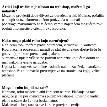
Artikl koji tražim nije ulistan na webshop, možete li ga
nabaviti?
Možemo provjeriti dobavljivost za određeni artikl. Molimo, pošaljite
nam upit sa oznakom/modelom proizvoda na e-mail
podrska@makromikro.hr te ćemo Vam u najkraćem mogućem roku
poslati informacije o cijeni i roku isporuke.
Kako mogu platiti robu koju naručujem?
Naručenu robu možete platiti pouzećem, virmanski ili karticom.
Kod plaćanja pouzećem, narudžbu plaćate direktno dostavljaču (u
gotovini) prilikom preuzimanja paketa.
Virmanske uplate vrše se po potvrdi narudžbe koju ćete dobiti na
mail nakon izvršene narudžbe.
Uplata karticom vrši se online - odmah nakon završetka narudžbe,
webshop Vas automatski preusmjerava na stranicu na kojoj vršite
plaćanje.
Mogu li robu kupiti na rate?
Naravno, robu možete platiti karticom na rate. Plaćanje na rate
moguće je i u poslovnicama i putem webshop-a. Ovisno o kartici,
platiti možete do 12 rata beskamatno.
Maksimalan broj rata za sve kartice provjerite ovdje.