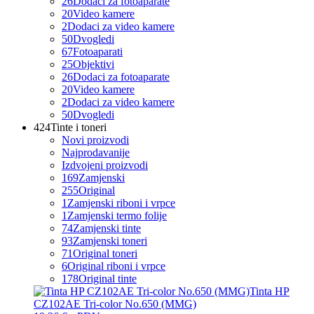
26
Dodaci za fotoaparate
20
Video kamere
2
Dodaci za video kamere
50
Dvogledi
67
Fotoaparati
25
Objektivi
26
Dodaci za fotoaparate
20
Video kamere
2
Dodaci za video kamere
50
Dvogledi
424
Tinte i toneri
Novi proizvodi
Najprodavanije
Izdvojeni proizvodi
169
Zamjenski
255
Original
1
Zamjenski riboni i vrpce
1
Zamjenski termo folije
74
Zamjenski tinte
93
Zamjenski toneri
71
Original toneri
6
Original riboni i vrpce
178
Original tinte
Tinta HP
CZ102AE Tri-color No.650 (MMG)