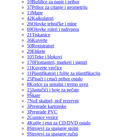
10
Bušilice za papir i pribor
37
Pribor za crtanje i geometriju
13
Mape
42
Kalkulatori
26
Olovke tehničke i mine
69
Olovke roleri i nalivpera
21
Tiskanice
36
Kuverte
50
Registratori
29
Etikete
105
Teke i blokovi
170
Flomasteri, markeri i signiri
11
Kuverte vrećice
11
Plastifikatori i folije za plastifikaciju
25
Pisaći i crtaći pribor ostalo
8
Korice za spiralni i termo uvez
15
Jastučići i boje za pečate
9
Škare
7
Nož skalpel, nož rezervni
3
Pregrade kartonske
3
Pregrade PVC
2
Gumice vezice
4
Kutije i etui za CD/DVD ostalo
8
Strojevi za spajanje stolni
9
Strojevi za spajanje ručni