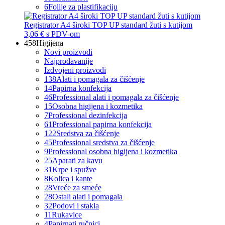
6
Folije za plastifikaciju
Registrator A4 široki TOP UP standard žuti s kutijom
3,06 €
s PDV-om
458
Higijena
Novi proizvodi
Najprodavanije
Izdvojeni proizvodi
138
Alati i pomagala za čišćenje
14
Papirna konfekcija
46
Professional alati i pomagala za čišćenje
15
Osobna higijena i kozmetika
7
Professional dezinfekcija
61
Professional papirna konfekcija
122
Sredstva za čišćenje
45
Professional sredstva za čišćenje
9
Professional osobna higijena i kozmetika
25
Aparati za kavu
31
Krpe i spužve
8
Kolica i kante
28
Vreće za smeće
28
Ostali alati i pomagala
32
Podovi i stakla
11
Rukavice
4
Papirnati ručnici