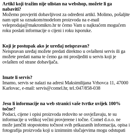
Artikl koji tražim nije ulistan na webshop, možete li ga
nabaviti?
Možemo provjeriti dobavljivost za određeni artikl. Molimo, pošaljite
nam upit sa oznakom/modelom proizvoda na e-mail
veleprodaja@makromikro.hr te ćemo Vam u najkraćem mogućem
roku poslati informacije o cijeni i roku isporuke.
Koji je postupak ako je uređaj neispravan?
Neispravan uređaj možete predati direktno u ovlašteni servis ili ga
možete predati nama te ćemo ga mi prosljediti u servis koji je
ovlašten od strane dobavljača.
Imate li servis?
Imamo, servis se nalazi na adresi Maksimilijana Vrhovca 11, 47000
Karlovac, e-mail: servis@comel.hr, tel.:047/858-038
Jesu li informacije na web stranici vaše tvrtke uvijek 100%
točne?
Podaci, cijene i opisi proizvoda redovito se osvježavaju, te su
informacije u velikoj većini provjerene i točne. Comel d.o.o. ne
može jamčiti stopostotnu točnost svih prikazanih informacija, opisa i
fotografija proizvoda koji u iznimnim slučajevima mogu odstupati