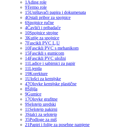
1
Ading role
9
Termo role
15
Uništavači papira i dokumenata
4
Ostali pribor za spojnice
6
Spojnice ručne
4
Čavlići i pribadaće
10
Spojnice strojne
3
Kutije za spojnice
7
Fascikli PVC L,U
10
Fascikli PVC s mehanikom
15
Fascikli s gumicom
14
Fascikli PVC uložni
11
Ladice i sabirnici za papir
11
Ljepila
19
Korekture
1
Ulošci za kemijske
47
Olovke kemijske plastične
8
Šiljila
9
Gumice
17
Olovke grafitne
9
Selotejp uredski
11
Selotejp pakirni
3
Stalci za selotejp
35
Podloge za miš
21
Papiri i folije za posebne namjene