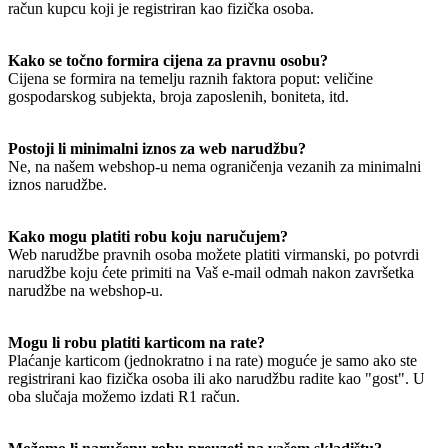
račun kupcu koji je registriran kao fizička osoba.
Kako se točno formira cijena za pravnu osobu?
Cijena se formira na temelju raznih faktora poput: veličine
gospodarskog subjekta, broja zaposlenih, boniteta, itd.
Postoji li minimalni iznos za web narudžbu?
Ne, na našem webshop-u nema ograničenja vezanih za minimalni
iznos narudžbe.
Kako mogu platiti robu koju naručujem?
Web narudžbe pravnih osoba možete platiti virmanski, po potvrdi
narudžbe koju ćete primiti na Vaš e-mail odmah nakon završetka
narudžbe na webshop-u.
Mogu li robu platiti karticom na rate?
Plaćanje karticom (jednokratno i na rate) moguće je samo ako ste
registrirani kao fizička osoba ili ako narudžbu radite kao "gost". U
oba slučaja možemo izdati R1 račun.