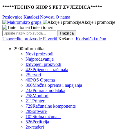
*****TECHNO SHOP S PET ZVJEZDICA*****
Poslovnice
Katalozi
Novosti
O nama
Akcije i promocije
Tinte i toneri
Tražilica
Usporedite proizvode
Favoriti
Košarica
Korisnički račun
2900
Informatika
Novi proizvodi
Najprodavanije
Izdvojeni proizvodi
423
Prijenosna računala
2
Serveri
40
POS Oprema
360
Mrežna oprema i napajanja
232
Pohrana podataka
258
Monitori
211
Printeri
729
Računalne komponente
28
Software
105
Stolna računala
526
Periferija
2
e-readeri