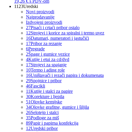
19,26 €
s PDV-om
1123
Uredski
Novi proizvodi
Najprodavanije
Izdvojeni proizvodi
27
Pisaći i crtaći pribor ostalo
12
Strojevi i korice za spiralni i termo uvez
16
Datumari, numeratori i jastučići
17
Pribor za rezanje
6
Pregrade
2
Špage i gumice vezice
4
Kutije i etui za cd/dvd
17
Strojevi za spajanje
10
Termo i ading role
16
Uništavači i rezači papira i dokumenata
29
Spojnice i pribor
46
Fascikli
11
Kutije i stalci za papire
30
Korekture i ljepila
51
Olovke kemijske
34
Olovke grafitne, gumice i šiljila
26
Selotejp i stalci
35
Podloge za miš
89
Papir i papirna konfekcija
12
Uredski pribor