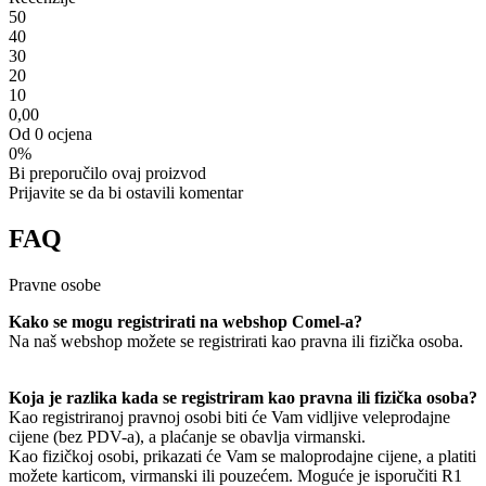
5
0
4
0
3
0
2
0
1
0
0,00
Od 0 ocjena
0%
Bi preporučilo ovaj proizvod
Prijavite se da bi ostavili komentar
FAQ
Pravne osobe
Kako se mogu registrirati na webshop Comel-a?
Na naš webshop možete se registrirati kao pravna ili fizička osoba.
Koja je razlika kada se registriram kao pravna ili fizička osoba?
Kao registriranoj pravnoj osobi biti će Vam vidljive veleprodajne
cijene (bez PDV-a), a plaćanje se obavlja virmanski.
Kao fizičkoj osobi, prikazati će Vam se maloprodajne cijene, a platiti
možete karticom, virmanski ili pouzećem. Moguće je isporučiti R1