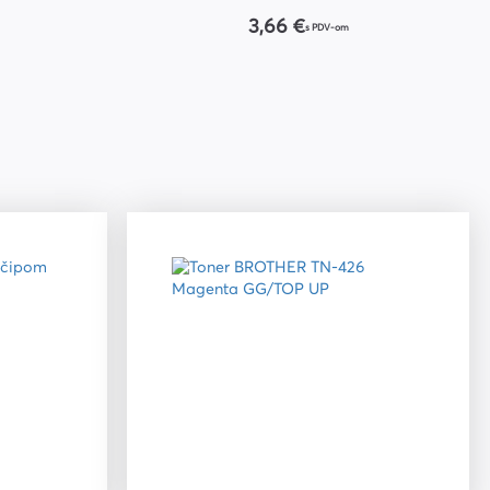
3,66 €
s PDV-om