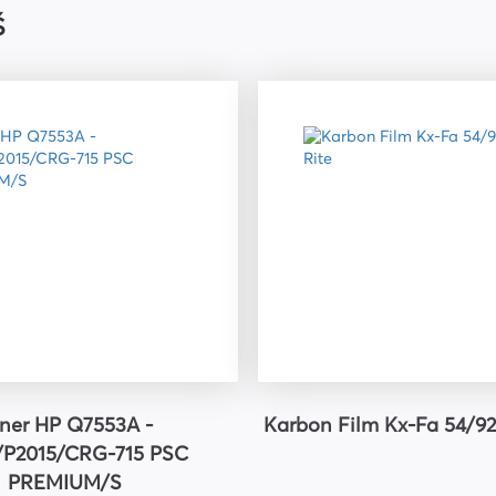
Š
riju
ner HP Q7553A -
Karbon Film Kx-Fa 54/92 
/P2015/CRG-715 PSC
PREMIUM/S
ri