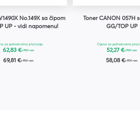
W1490X No.149X sa čipom
Toner CANON 057H s
 UP - vidi napomenu!
GG/TOP UP
na za jednokratno plaćanje:
Cijena za jednokratno plać
62,83 €
52,27 €
s PDV-om
s PDV-om
69,81 €
58,08 €
s PDV-om
s PDV-om