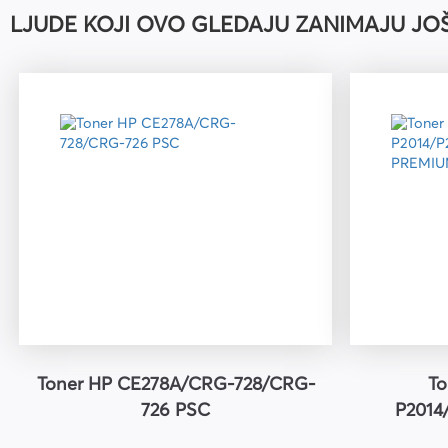
LJUDE KOJI OVO GLEDAJU ZANIMAJU JO
Uredski pribor
Bušilice za papir i pribor
Pribor za crtanje i geomet
Mape
Kalkulatori
Olovke tehničke i mine
Olovke roleri i nalivpera
Tiskanice
Kuverte
Registratori
Etikete
Toner HP CE278A/CRG-728/CRG-
To
Teke i blokovi
726 PSC
P2014
Flomasteri, markeri i signi