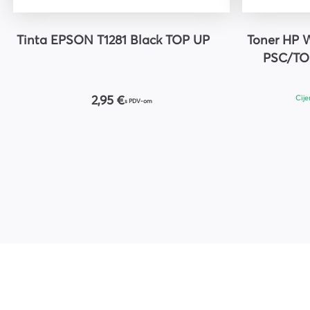
Tinta EPSON T1281 Black TOP UP
Toner HP 
PSC/TOP
Cije
2,95 €
s PDV-om