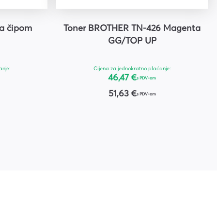
a čipom
Toner BROTHER TN-426 Magenta
GG/TOP UP
anje:
Cijena za jednokratno plaćanje:
46,47 €
s PDV-om
51,63 €
s PDV-om