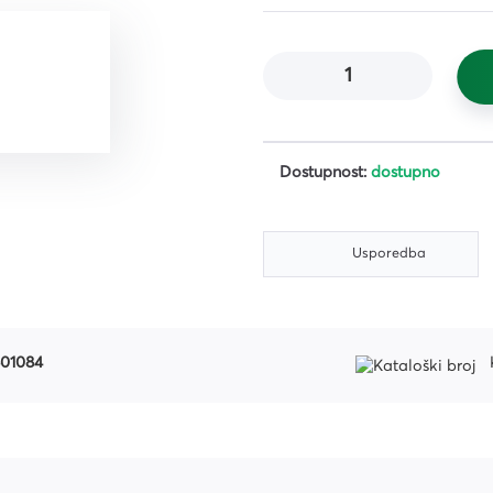
čišćenje
i,
ena i
 i
Dostupnost:
dostupno
Usporedba
01084
K
iljila
a