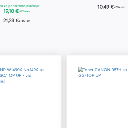
na za jednokratno plaćanje:
10,49 €
s PDV-om
19,10 €
s PDV-om
21,23 €
s PDV-om