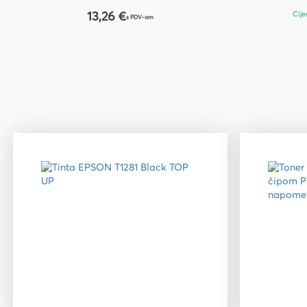
Cije
13,26 €
Kuverte vrećice
s PDV-om
Plastifikatori i folije za
plastifikaciju