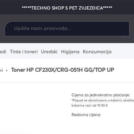
*****TECHNO SHOP S PET ZVJEZDICA*****
edi
Tinte i toneri
Uredski
Higijena
Konzumacija
alo
enje
e-readeri
Dodaci za igrače
Fotoaparati
Zamjenski riboni i vrpce
Pisaći i crtaći pribor
Krpe i spužve
Pribor za jelo i piće
Tableti
Igrače konzol
Zamjenski term
Kolica i kante
Toner HP CF230X/CRG-051H GG/TOP UP
ri
konzole
ostalo
 i žarulje
ni i termo
Laptopi
Zamjenski tinte
Vreće za smeće
Grafički tablet
Zamjenski ton
Ostali alati i
onika
agala za
Dodaci za tablete
Podovi i stakla
Dodaci za la
Rukavice
stučići
Cijena za jednokratno plaćanje:
ja
*Popust se obračunava u košarici ukoliko 
ika
košarice veći od 19.90 €
Redovna cijena:
ekcija
ce