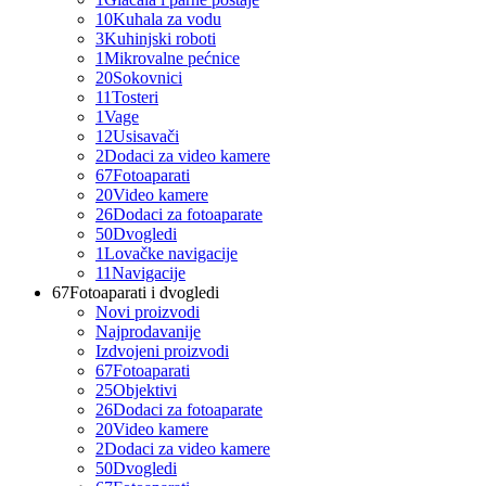
10
Kuhala za vodu
3
Kuhinjski roboti
1
Mikrovalne pećnice
20
Sokovnici
11
Tosteri
1
Vage
12
Usisavači
2
Dodaci za video kamere
67
Fotoaparati
20
Video kamere
26
Dodaci za fotoaparate
50
Dvogledi
1
Lovačke navigacije
11
Navigacije
67
Fotoaparati i dvogledi
Novi proizvodi
Najprodavanije
Izdvojeni proizvodi
67
Fotoaparati
25
Objektivi
26
Dodaci za fotoaparate
20
Video kamere
2
Dodaci za video kamere
50
Dvogledi