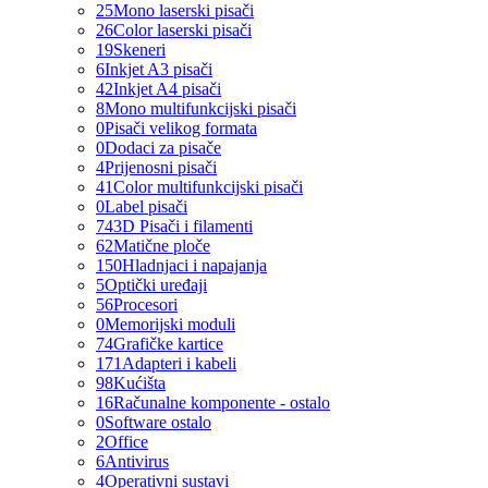
25
Mono laserski pisači
26
Color laserski pisači
19
Skeneri
6
Inkjet A3 pisači
42
Inkjet A4 pisači
8
Mono multifunkcijski pisači
0
Pisači velikog formata
0
Dodaci za pisače
4
Prijenosni pisači
41
Color multifunkcijski pisači
0
Label pisači
74
3D Pisači i filamenti
62
Matične ploče
150
Hladnjaci i napajanja
5
Optički uređaji
56
Procesori
0
Memorijski moduli
74
Grafičke kartice
171
Adapteri i kabeli
98
Kućišta
16
Računalne komponente - ostalo
0
Software ostalo
2
Office
6
Antivirus
4
Operativni sustavi