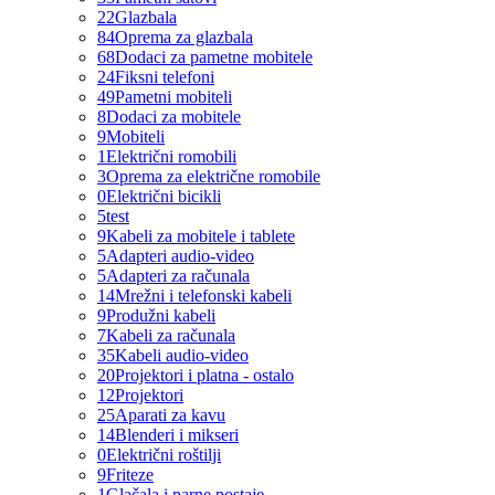
22
Glazbala
84
Oprema za glazbala
68
Dodaci za pametne mobitele
24
Fiksni telefoni
49
Pametni mobiteli
8
Dodaci za mobitele
9
Mobiteli
1
Električni romobili
3
Oprema za električne romobile
0
Električni bicikli
5
test
9
Kabeli za mobitele i tablete
5
Adapteri audio-video
5
Adapteri za računala
14
Mrežni i telefonski kabeli
9
Produžni kabeli
7
Kabeli za računala
35
Kabeli audio-video
20
Projektori i platna - ostalo
12
Projektori
25
Aparati za kavu
14
Blenderi i mikseri
0
Električni roštilji
9
Friteze
1
Glačala i parne postaje