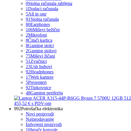
0
Stolna računala rabljena
1
Dodaci računala
5
All in one
91
Stolna računala
80
Earphones
106
Miševi bežični
2
Mikrofoni
8
Čitači kartica
8
Gaming stolci
2
Gaming stolovi
75
Miševi žičani
51
Zvučnici
23
Usb hubovi
92
Headphones
17
Web kamere
5
Prezenteri
92
Tipkovnice
48
Gaming periferija
455,52 €
s PDV-om
992
Potrošačka elektronika
Novi proizvodi
Najprodavanije
Izdvojeni proizvodi
10
Igrače konzole