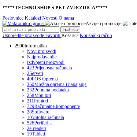
*****TECHNO SHOP S PET ZVJEZDICA*****
Poslovnice
Katalozi
Novosti
O nama
Akcije i promocije
Tražilica
Usporedite proizvode
Favoriti
Košarica
Korisnički račun
2900
Informatika
Novi proizvodi
Najprodavanije
Izdvojeni proizvodi
423
Prijenosna računala
2
Serveri
40
POS Oprema
360
Mrežna oprema i napajanja
232
Pohrana podataka
258
Monitori
211
Printeri
729
Računalne komponente
28
Software
105
Stolna računala
526
Periferija
2
e-readeri
19
Tableti