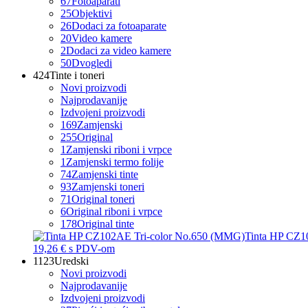
67
Fotoaparati
25
Objektivi
26
Dodaci za fotoaparate
20
Video kamere
2
Dodaci za video kamere
50
Dvogledi
424
Tinte i toneri
Novi proizvodi
Najprodavanije
Izdvojeni proizvodi
169
Zamjenski
255
Original
1
Zamjenski riboni i vrpce
1
Zamjenski termo folije
74
Zamjenski tinte
93
Zamjenski toneri
71
Original toneri
6
Original riboni i vrpce
178
Original tinte
Tinta HP CZ1
19,26 €
s PDV-om
1123
Uredski
Novi proizvodi
Najprodavanije
Izdvojeni proizvodi