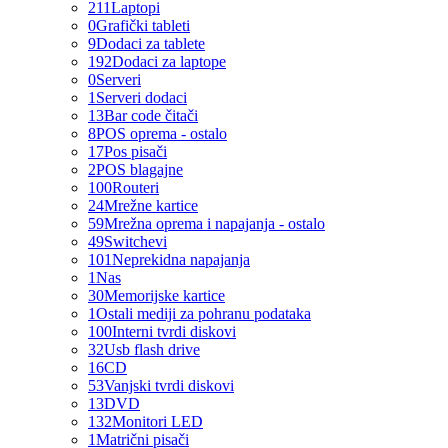
211
Laptopi
0
Grafički tableti
9
Dodaci za tablete
192
Dodaci za laptope
0
Serveri
1
Serveri dodaci
13
Bar code čitači
8
POS oprema - ostalo
17
Pos pisači
2
POS blagajne
100
Routeri
24
Mrežne kartice
59
Mrežna oprema i napajanja - ostalo
49
Switchevi
101
Neprekidna napajanja
1
Nas
30
Memorijske kartice
1
Ostali mediji za pohranu podataka
100
Interni tvrdi diskovi
32
Usb flash drive
16
CD
53
Vanjski tvrdi diskovi
13
DVD
132
Monitori LED
1
Matrični pisači