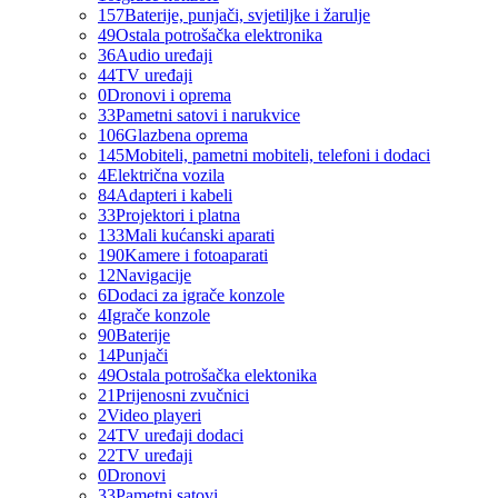
157
Baterije, punjači, svjetiljke i žarulje
49
Ostala potrošačka elektronika
36
Audio uređaji
44
TV uređaji
0
Dronovi i oprema
33
Pametni satovi i narukvice
106
Glazbena oprema
145
Mobiteli, pametni mobiteli, telefoni i dodaci
4
Električna vozila
84
Adapteri i kabeli
33
Projektori i platna
133
Mali kućanski aparati
190
Kamere i fotoaparati
12
Navigacije
6
Dodaci za igrače konzole
4
Igrače konzole
90
Baterije
14
Punjači
49
Ostala potrošačka elektonika
21
Prijenosni zvučnici
2
Video playeri
24
TV uređaji dodaci
22
TV uređaji
0
Dronovi
33
Pametni satovi