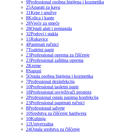
9
Professional osobna higijena i kozmetika
25
Aparati za kavu
31
Krpe i spužve
8
Kolica i kante
28
Vreće za smeće
28
Ostali alati i pomagala
32
Podovi i stakla
11
Rukavice
4
Papirnati ručnici
7
Toaletni papir
23
Professional oprema za čišćenje
23
Professional zaštitna oprema
2
Kreme
8
Sapuni
5
Ostala osobna higijena i kozmetika
7
Professional dezinfekcija
10
Professional taoletni papir
18
Professional osvježivači prostora
2
Professional ostala papirna konfekcija
23
Professional papirnati ručnici
8
Professional salvete
10
Sredstva za čišćenje hardwera
10
Kuhinja
12
Univerzalna
24
Ostala sredstva za čišćenje