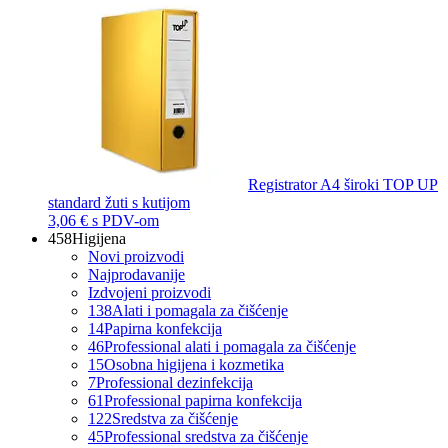
Registrator A4 široki TOP UP
standard žuti s kutijom
3,06 €
s PDV-om
458
Higijena
Novi proizvodi
Najprodavanije
Izdvojeni proizvodi
138
Alati i pomagala za čišćenje
14
Papirna konfekcija
46
Professional alati i pomagala za čišćenje
15
Osobna higijena i kozmetika
7
Professional dezinfekcija
61
Professional papirna konfekcija
122
Sredstva za čišćenje
45
Professional sredstva za čišćenje