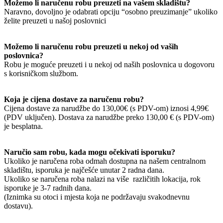
Možemo li naručenu robu preuzeti na vašem skladištu?
Naravno, dovoljno je odabrati opciju “osobno preuzimanje” ukoliko
želite preuzeti u našoj poslovnici
Možemo li naručenu robu preuzeti u nekoj od vaših
poslovnica?
Robu je moguće preuzeti i u nekoj od naših poslovnica u dogovoru
s korisničkom službom.
Koja je cijena dostave za naručenu robu?
Cijena dostave za narudžbe do 130,00€ (s PDV-om) iznosi 4,99€
(PDV uključen). Dostava za narudžbe preko 130,00 € (s PDV-om)
je besplatna.
Naručio sam robu, kada mogu očekivati isporuku?
Ukoliko je naručena roba odmah dostupna na našem centralnom
skladištu, isporuka je najčešće unutar 2 radna dana.
Ukoliko se naručena roba nalazi na više različitih lokacija, rok
isporuke je 3-7 radnih dana.
(Iznimka su otoci i mjesta koja ne podržavaju svakodnevnu
dostavu).