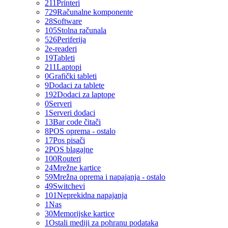
211
Printeri
729
Računalne komponente
28
Software
105
Stolna računala
526
Periferija
2
e-readeri
19
Tableti
211
Laptopi
0
Grafički tableti
9
Dodaci za tablete
192
Dodaci za laptope
0
Serveri
1
Serveri dodaci
13
Bar code čitači
8
POS oprema - ostalo
17
Pos pisači
2
POS blagajne
100
Routeri
24
Mrežne kartice
59
Mrežna oprema i napajanja - ostalo
49
Switchevi
101
Neprekidna napajanja
1
Nas
30
Memorijske kartice
1
Ostali mediji za pohranu podataka