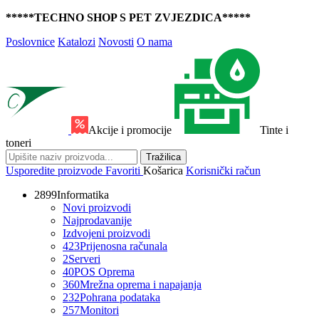
*****TECHNO SHOP S PET ZVJEZDICA*****
Poslovnice
Katalozi
Novosti
O nama
Akcije i promocije
Tinte i
toneri
Tražilica
Usporedite proizvode
Favoriti
Košarica
Korisnički račun
2899
Informatika
Novi proizvodi
Najprodavanije
Izdvojeni proizvodi
423
Prijenosna računala
2
Serveri
40
POS Oprema
360
Mrežna oprema i napajanja
232
Pohrana podataka
257
Monitori