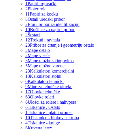
1
Papiri trgovački
2
Ploter role
11
Papiri za kocku
8
Ostali uredski pribor
2
Etui i pribor za identifikaciju
10
Bušilice za papir i pribor
2
Šestari
12
Trokuti i ravnala
23
Pribor za crtanje i geometriju ostalo
3
Mape ostalo
2
Mape viseće
3
Mape uložbe s ringovima
5
Mape uložne varene
23
Kalkulatori komercijalni
13
Kalkulatori stolni
6
Kalkulatori tehnički
9
Mine za tehničke olovke
17
Olovke tehničke
63
Olovke roleri
6
Ulošci za rolere i nalivpera
6
Tiskanice . Ostalo
1
Tiskanice - platni promet
10
Tiskanice - blokovska roba
4
Tiskanice - knjige
6
Kuverta latex