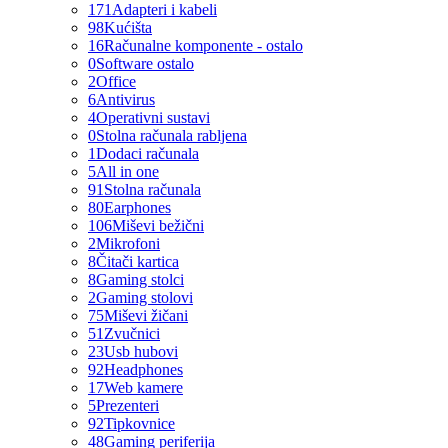
171
Adapteri i kabeli
98
Kućišta
16
Računalne komponente - ostalo
0
Software ostalo
2
Office
6
Antivirus
4
Operativni sustavi
0
Stolna računala rabljena
1
Dodaci računala
5
All in one
91
Stolna računala
80
Earphones
106
Miševi bežični
2
Mikrofoni
8
Čitači kartica
8
Gaming stolci
2
Gaming stolovi
75
Miševi žičani
51
Zvučnici
23
Usb hubovi
92
Headphones
17
Web kamere
5
Prezenteri
92
Tipkovnice
48
Gaming periferija