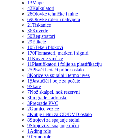
13
Mape
42
Kalkulatori
26
Olovke tehničke i mine
69
Olovke roleri i nalivpera
21
Tiskanice
36
Kuverte
50
Registratori
29
Etikete
105
Teke i blokovi
170
Flomasteri, markeri i signiri
11
Kuverte vrećice
11
Plastifikatori i folije za plastifikaciju
25
Pisaći i crtaći pribor ostalo
8
Korice za spiralni i termo uvez
15
Jastučići i boje za pečate
9
Škare
7
Nož skalpel, nož rezervni
3
Pregrade kartonske
3
Pregrade PVC
2
Gumice vezice
4
Kutije i etui za CD/DVD ostalo
8
Strojevi za spajanje stolni
9
Strojevi za spajanje ručni
1
Ading role
9
Termo role