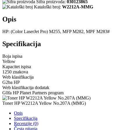
Šifra proizvoda:
030123865
Kataloški broj:
W2212A-MMG
Opis
HP: (Color LaserJet Pro) M255, MFP M282, MPF M283#
Specifikacija
Boja ispisa
Yellow
Kapacitet ispisa
1250 znakova
Web klasifikacija
G2ba HP
Web klasifikacija dodatak
G0fa HP Planet Partners program
Toner HP W2212A Yellow No.207A (MMG)
Opis
Specifikacija
Recenzije (0)
Česta pitanja