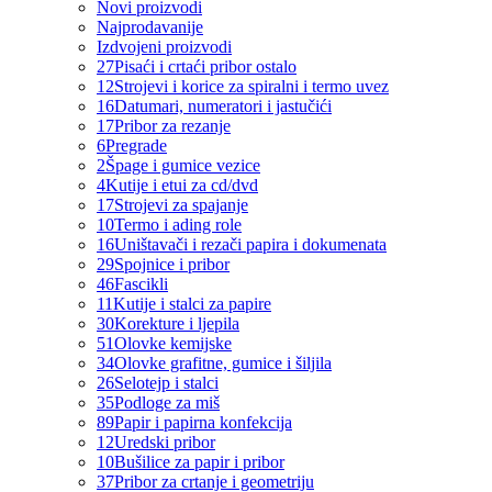
Novi proizvodi
Najprodavanije
Izdvojeni proizvodi
27
Pisaći i crtaći pribor ostalo
12
Strojevi i korice za spiralni i termo uvez
16
Datumari, numeratori i jastučići
17
Pribor za rezanje
6
Pregrade
2
Špage i gumice vezice
4
Kutije i etui za cd/dvd
17
Strojevi za spajanje
10
Termo i ading role
16
Uništavači i rezači papira i dokumenata
29
Spojnice i pribor
46
Fascikli
11
Kutije i stalci za papire
30
Korekture i ljepila
51
Olovke kemijske
34
Olovke grafitne, gumice i šiljila
26
Selotejp i stalci
35
Podloge za miš
89
Papir i papirna konfekcija
12
Uredski pribor
10
Bušilice za papir i pribor
37
Pribor za crtanje i geometriju