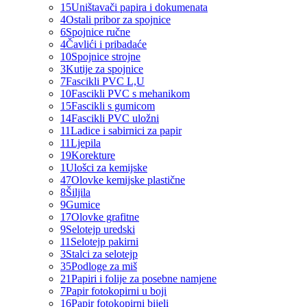
15
Uništavači papira i dokumenata
4
Ostali pribor za spojnice
6
Spojnice ručne
4
Čavlići i pribadaće
10
Spojnice strojne
3
Kutije za spojnice
7
Fascikli PVC L,U
10
Fascikli PVC s mehanikom
15
Fascikli s gumicom
14
Fascikli PVC uložni
11
Ladice i sabirnici za papir
11
Ljepila
19
Korekture
1
Ulošci za kemijske
47
Olovke kemijske plastične
8
Šiljila
9
Gumice
17
Olovke grafitne
9
Selotejp uredski
11
Selotejp pakirni
3
Stalci za selotejp
35
Podloge za miš
21
Papiri i folije za posebne namjene
7
Papir fotokopirni u boji
16
Papir fotokopirni bijeli