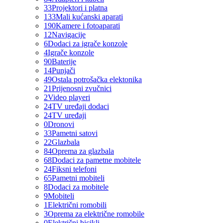
33
Projektori i platna
133
Mali kućanski aparati
190
Kamere i fotoaparati
12
Navigacije
6
Dodaci za igrače konzole
4
Igrače konzole
90
Baterije
14
Punjači
49
Ostala potrošačka elektonika
21
Prijenosni zvučnici
2
Video playeri
24
TV uređaji dodaci
24
TV uređaji
0
Dronovi
33
Pametni satovi
22
Glazbala
84
Oprema za glazbala
68
Dodaci za pametne mobitele
24
Fiksni telefoni
65
Pametni mobiteli
8
Dodaci za mobitele
9
Mobiteli
1
Električni romobili
3
Oprema za električne romobile
0
Električni bicikli