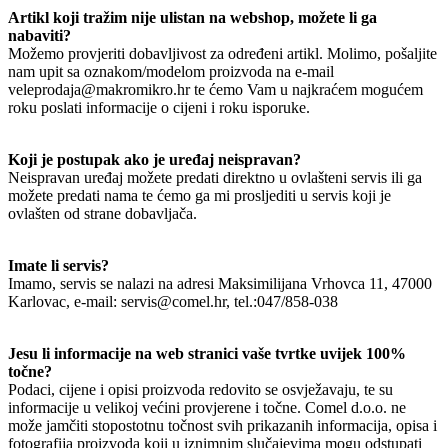
Artikl koji tražim nije ulistan na webshop, možete li ga
nabaviti?
Možemo provjeriti dobavljivost za određeni artikl. Molimo, pošaljite
nam upit sa oznakom/modelom proizvoda na e-mail
veleprodaja@makromikro.hr te ćemo Vam u najkraćem mogućem
roku poslati informacije o cijeni i roku isporuke.
Koji je postupak ako je uređaj neispravan?
Neispravan uređaj možete predati direktno u ovlašteni servis ili ga
možete predati nama te ćemo ga mi prosljediti u servis koji je
ovlašten od strane dobavljača.
Imate li servis?
Imamo, servis se nalazi na adresi Maksimilijana Vrhovca 11, 47000
Karlovac, e-mail: servis@comel.hr, tel.:047/858-038
Jesu li informacije na web stranici vaše tvrtke uvijek 100%
točne?
Podaci, cijene i opisi proizvoda redovito se osvježavaju, te su
informacije u velikoj većini provjerene i točne. Comel d.o.o. ne
može jamčiti stopostotnu točnost svih prikazanih informacija, opisa i
fotografija proizvoda koji u iznimnim slučajevima mogu odstupati