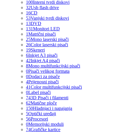
100
Interni tvrdi diskovi
32
Usb flash drive
16
CD
53
Vanjski tvrdi diskovi
13
DVD
131
Monitori LED
1
Matrični pisači
25
Mono laserski pisači
26
Color laserski pisači
19
Skeneri
6
Inkjet A3 pisači
42
Inkjet A4 pisači
8
Mono multifunkcijski pisači
0
Pisači velikog formata
0
Dodaci za pisače
4
Prijenosni pisači
41
Color multifunkcijski pisači
0
Label pisači
74
3D Pisači i filamenti
62
Matične ploče
150
Hladnjaci i napajanja
5
Optički uređaji
56
Procesori
0
Memorijski moduli
74
Grafičke kartice