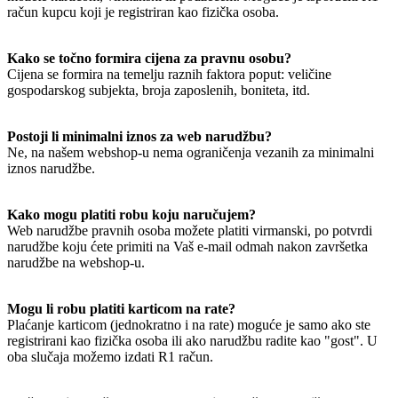
račun kupcu koji je registriran kao fizička osoba.
Kako se točno formira cijena za pravnu osobu?
Cijena se formira na temelju raznih faktora poput: veličine
gospodarskog subjekta, broja zaposlenih, boniteta, itd.
Postoji li minimalni iznos za web narudžbu?
Ne, na našem webshop-u nema ograničenja vezanih za minimalni
iznos narudžbe.
Kako mogu platiti robu koju naručujem?
Web narudžbe pravnih osoba možete platiti virmanski, po potvrdi
narudžbe koju ćete primiti na Vaš e-mail odmah nakon završetka
narudžbe na webshop-u.
Mogu li robu platiti karticom na rate?
Plaćanje karticom (jednokratno i na rate) moguće je samo ako ste
registrirani kao fizička osoba ili ako narudžbu radite kao "gost". U
oba slučaja možemo izdati R1 račun.