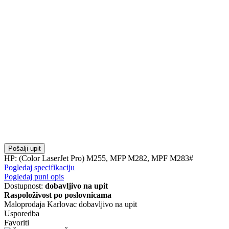
Pošalji upit
HP: (Color LaserJet Pro) M255, MFP M282, MPF M283#
Pogledaj specifikaciju
Pogledaj puni opis
Dostupnost:
dobavljivo na upit
Raspoloživost po poslovnicama
Maloprodaja Karlovac
dobavljivo na upit
Usporedba
Favoriti