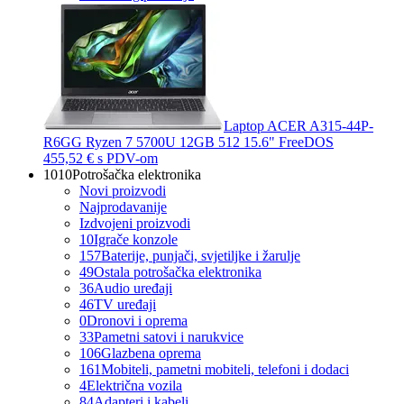
Laptop ACER A315-44P-
R6GG Ryzen 7 5700U 12GB 512 15.6" FreeDOS
455,52 €
s PDV-om
1010
Potrošačka elektronika
Novi proizvodi
Najprodavanije
Izdvojeni proizvodi
10
Igrače konzole
157
Baterije, punjači, svjetiljke i žarulje
49
Ostala potrošačka elektronika
36
Audio uređaji
46
TV uređaji
0
Dronovi i oprema
33
Pametni satovi i narukvice
106
Glazbena oprema
161
Mobiteli, pametni mobiteli, telefoni i dodaci
4
Električna vozila
84
Adapteri i kabeli