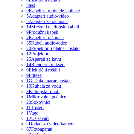
5
test
9
Kabeli za mobitele i tablete
5
Adapteri audio-video
5
Adapteri za računala
14
Mrežni i telefonski kabeli
9
Produžni kabeli
7
Kabeli za računala
35
Kabeli audio-video
20
Projektori i platna - ostalo
12
Projektori
25
Aparati za kavu
14
Blenderi i mikseri
0
Električni roštilji
9
Friteze
1
Glačala i parne postaje
10
Kuhala za vodu
3
Kuhinjski roboti
1
Mikrovalne pećnice
20
Sokovnici
11
Tosteri
1
Vage
12
Usisavači
2
Dodaci za video kamere
67
Fotoaparati