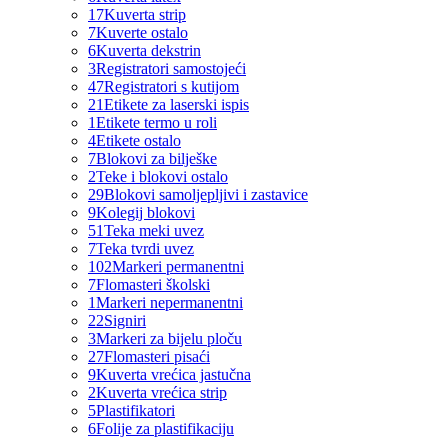
17
Kuverta strip
7
Kuverte ostalo
6
Kuverta dekstrin
3
Registratori samostojeći
47
Registratori s kutijom
21
Etikete za laserski ispis
1
Etikete termo u roli
4
Etikete ostalo
7
Blokovi za bilješke
2
Teke i blokovi ostalo
29
Blokovi samoljepljivi i zastavice
9
Kolegij blokovi
51
Teka meki uvez
7
Teka tvrdi uvez
102
Markeri permanentni
7
Flomasteri školski
1
Markeri nepermanentni
22
Signiri
3
Markeri za bijelu ploču
27
Flomasteri pisaći
9
Kuverta vrećica jastučna
2
Kuverta vrećica strip
5
Plastifikatori
6
Folije za plastifikaciju