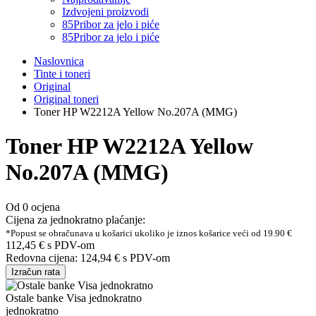
Izdvojeni proizvodi
85
Pribor za jelo i piće
85
Pribor za jelo i piće
Naslovnica
Tinte i toneri
Original
Original toneri
Toner HP W2212A Yellow No.207A (MMG)
Toner HP W2212A Yellow
No.207A (MMG)
Od 0 ocjena
Cijena za jednokratno plaćanje:
*Popust se obračunava u košarici ukoliko je iznos košarice veći od 19.90 €
112,45 €
s PDV-om
Redovna cijena:
124,94 €
s PDV-om
Izračun rata
Ostale banke Visa jednokratno
jednokratno