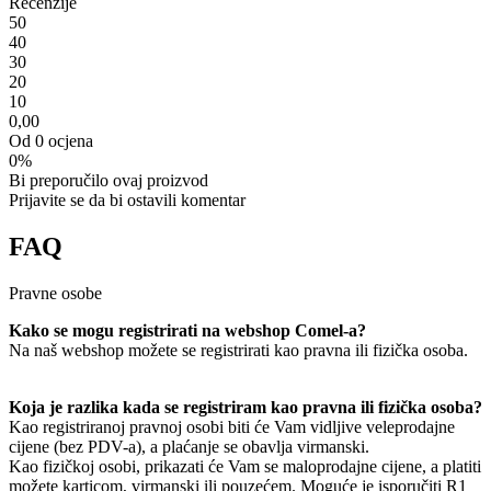
Recenzije
5
0
4
0
3
0
2
0
1
0
0,00
Od 0 ocjena
0%
Bi preporučilo ovaj proizvod
Prijavite se da bi ostavili komentar
FAQ
Pravne osobe
Kako se mogu registrirati na webshop Comel-a?
Na naš webshop možete se registrirati kao pravna ili fizička osoba.
Koja je razlika kada se registriram kao pravna ili fizička osoba?
Kao registriranoj pravnoj osobi biti će Vam vidljive veleprodajne
cijene (bez PDV-a), a plaćanje se obavlja virmanski.
Kao fizičkoj osobi, prikazati će Vam se maloprodajne cijene, a platiti
možete karticom, virmanski ili pouzećem. Moguće je isporučiti R1