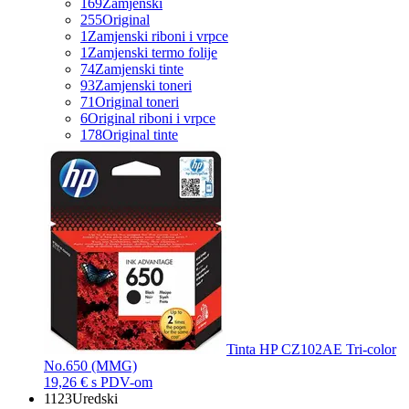
169
Zamjenski
255
Original
1
Zamjenski riboni i vrpce
1
Zamjenski termo folije
74
Zamjenski tinte
93
Zamjenski toneri
71
Original toneri
6
Original riboni i vrpce
178
Original tinte
Tinta HP CZ102AE Tri-color
No.650 (MMG)
19,26 €
s PDV-om
1123
Uredski