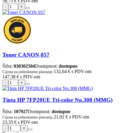
58,75 €
s PDV-om
Toner CANON 057
Šifra:
030302504
Dostupnost:
dostupno
132,64 €
s PDV-om
Cijena za jednokratno plaćanje:
147,38 €
s PDV-om
Tinta HP 7FP20UE Tri-color No.308 (MMG)
Šifra:
107927
Dostupnost:
dostupno
21,02 €
s PDV-om
Cijena za jednokratno plaćanje:
23,35 €
s PDV-om