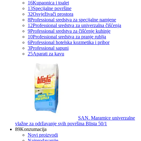
16
Kupaonica i toalet
13
Specijalne površine
32
Osvježivači prostora
8
Professional sredstva za specijalne namjene
12
Professional sredstva za univerzalna čišćenja
9
Professional sredstva za čišćenje kuhinje
10
Professional sredstva za pranje rublja
6
Professional hotelska kozmetika i pribor
3
Professional sapuni
25
Aparati za kavu
SAN. Maramice univerzalne
vlažne za održavanje svih površina Blista 50/1
89
Konzumacija
Novi proizvodi
Najprodavanije