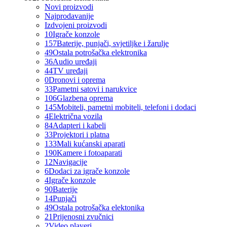
Novi proizvodi
Najprodavanije
Izdvojeni proizvodi
10
Igrače konzole
157
Baterije, punjači, svjetiljke i žarulje
49
Ostala potrošačka elektronika
36
Audio uređaji
44
TV uređaji
0
Dronovi i oprema
33
Pametni satovi i narukvice
106
Glazbena oprema
145
Mobiteli, pametni mobiteli, telefoni i dodaci
4
Električna vozila
84
Adapteri i kabeli
33
Projektori i platna
133
Mali kućanski aparati
190
Kamere i fotoaparati
12
Navigacije
6
Dodaci za igrače konzole
4
Igrače konzole
90
Baterije
14
Punjači
49
Ostala potrošačka elektonika
21
Prijenosni zvučnici
2
Video playeri