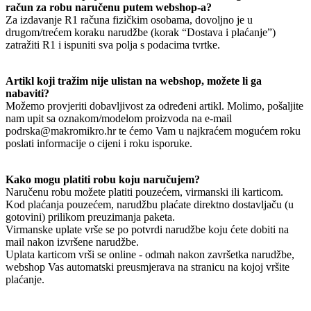
račun za robu naručenu putem webshop-a?
Za izdavanje R1 računa fizičkim osobama, dovoljno je u
drugom/trećem koraku narudžbe (korak “Dostava i plaćanje”)
zatražiti R1 i ispuniti sva polja s podacima tvrtke.
Artikl koji tražim nije ulistan na webshop, možete li ga
nabaviti?
Možemo provjeriti dobavljivost za određeni artikl. Molimo, pošaljite
nam upit sa oznakom/modelom proizvoda na e-mail
podrska@makromikro.hr te ćemo Vam u najkraćem mogućem roku
poslati informacije o cijeni i roku isporuke.
Kako mogu platiti robu koju naručujem?
Naručenu robu možete platiti pouzećem, virmanski ili karticom.
Kod plaćanja pouzećem, narudžbu plaćate direktno dostavljaču (u
gotovini) prilikom preuzimanja paketa.
Virmanske uplate vrše se po potvrdi narudžbe koju ćete dobiti na
mail nakon izvršene narudžbe.
Uplata karticom vrši se online - odmah nakon završetka narudžbe,
webshop Vas automatski preusmjerava na stranicu na kojoj vršite
plaćanje.