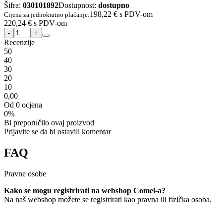
Šifra:
030101892
Dostupnost:
dostupno
198,22 €
s PDV-om
Cijena za jednokratno plaćanje:
220,24 €
s PDV-om
Recenzije
5
0
4
0
3
0
2
0
1
0
0,00
Od 0 ocjena
0%
Bi preporučilo ovaj proizvod
Prijavite se da bi ostavili komentar
FAQ
Pravne osobe
Kako se mogu registrirati na webshop Comel-a?
Na naš webshop možete se registrirati kao pravna ili fizička osoba.