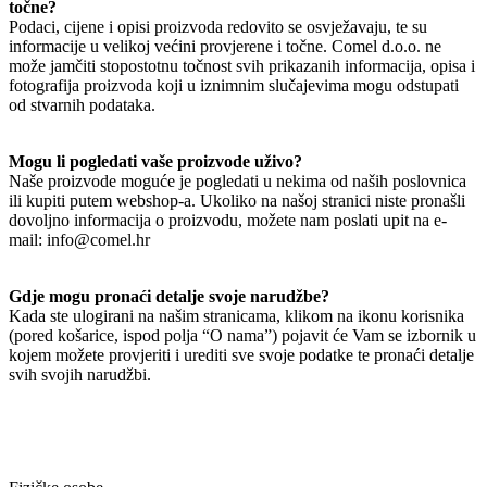
točne?
Podaci, cijene i opisi proizvoda redovito se osvježavaju, te su
informacije u velikoj većini provjerene i točne. Comel d.o.o. ne
može jamčiti stopostotnu točnost svih prikazanih informacija, opisa i
fotografija proizvoda koji u iznimnim slučajevima mogu odstupati
od stvarnih podataka.
Mogu li pogledati vaše proizvode uživo?
Naše proizvode moguće je pogledati u nekima od naših poslovnica
ili kupiti putem webshop-a. Ukoliko na našoj stranici niste pronašli
dovoljno informacija o proizvodu, možete nam poslati upit na e-
mail: info@comel.hr
Gdje mogu pronaći detalje svoje narudžbe?
Kada ste ulogirani na našim stranicama, klikom na ikonu korisnika
(pored košarice, ispod polja “O nama”) pojavit će Vam se izbornik u
kojem možete provjeriti i urediti sve svoje podatke te pronaći detalje
svih svojih narudžbi.