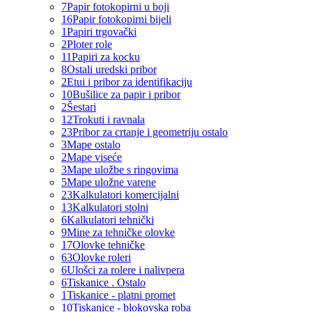
7
Papir fotokopirni u boji
16
Papir fotokopirni bijeli
1
Papiri trgovački
2
Ploter role
11
Papiri za kocku
8
Ostali uredski pribor
2
Etui i pribor za identifikaciju
10
Bušilice za papir i pribor
2
Šestari
12
Trokuti i ravnala
23
Pribor za crtanje i geometriju ostalo
3
Mape ostalo
2
Mape viseće
3
Mape uložbe s ringovima
5
Mape uložne varene
23
Kalkulatori komercijalni
13
Kalkulatori stolni
6
Kalkulatori tehnički
9
Mine za tehničke olovke
17
Olovke tehničke
63
Olovke roleri
6
Ulošci za rolere i nalivpera
6
Tiskanice . Ostalo
1
Tiskanice - platni promet
10
Tiskanice - blokovska roba