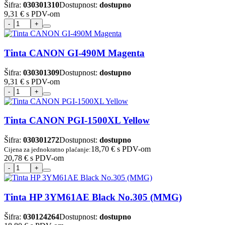
Šifra:
030301310
Dostupnost:
dostupno
9,31 €
s PDV-om
Tinta CANON GI-490M Magenta
Šifra:
030301309
Dostupnost:
dostupno
9,31 €
s PDV-om
Tinta CANON PGI-1500XL Yellow
Šifra:
030301272
Dostupnost:
dostupno
18,70 €
s PDV-om
Cijena za jednokratno plaćanje:
20,78 €
s PDV-om
Tinta HP 3YM61AE Black No.305 (MMG)
Šifra:
030124264
Dostupnost:
dostupno