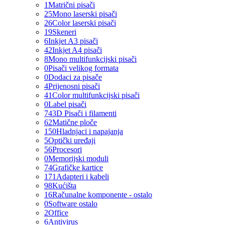
1
Matrični pisači
25
Mono laserski pisači
26
Color laserski pisači
19
Skeneri
6
Inkjet A3 pisači
42
Inkjet A4 pisači
8
Mono multifunkcijski pisači
0
Pisači velikog formata
0
Dodaci za pisače
4
Prijenosni pisači
41
Color multifunkcijski pisači
0
Label pisači
74
3D Pisači i filamenti
62
Matične ploče
150
Hladnjaci i napajanja
5
Optički uređaji
56
Procesori
0
Memorijski moduli
74
Grafičke kartice
171
Adapteri i kabeli
98
Kućišta
16
Računalne komponente - ostalo
0
Software ostalo
2
Office
6
Antivirus