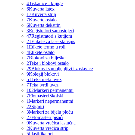
4
Tiskanice - knjige
6
Kuverta latex
17
Kuverta strip
7
Kuverte ostalo
6
Kuverta dekstrin
3
Registratori samostojeći
47
Registratori s kutijom
21
Etikete za laserski ispis
1
Etikete termo u roli
4
Etikete ostalo
7
Blokovi za bilješke
2
Teke i blokovi ostalo
29
Blokovi samoljepljivi i zastavice
9
Kolegij blokovi
51
Teka meki uvez
7
Teka tvrdi uvez
102
Markeri permanentni
7
Flomasteri školski
1
Markeri nepermanentni
22
Signiri
3
Markeri za bijelu ploču
27
Flomasteri pisaći
9
Kuverta vrećica jastučna
2
Kuverta vrećica strip
5
Plastifikatori