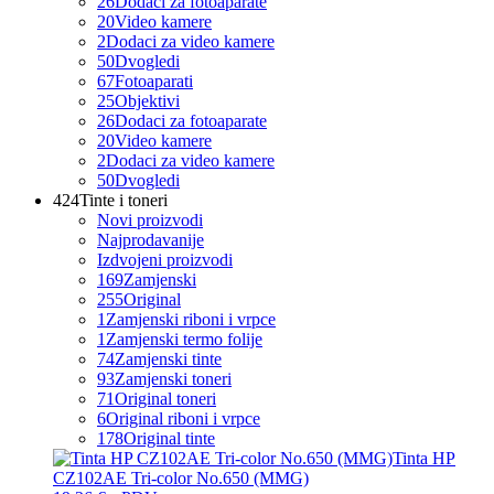
26
Dodaci za fotoaparate
20
Video kamere
2
Dodaci za video kamere
50
Dvogledi
67
Fotoaparati
25
Objektivi
26
Dodaci za fotoaparate
20
Video kamere
2
Dodaci za video kamere
50
Dvogledi
424
Tinte i toneri
Novi proizvodi
Najprodavanije
Izdvojeni proizvodi
169
Zamjenski
255
Original
1
Zamjenski riboni i vrpce
1
Zamjenski termo folije
74
Zamjenski tinte
93
Zamjenski toneri
71
Original toneri
6
Original riboni i vrpce
178
Original tinte
Tinta HP
CZ102AE Tri-color No.650 (MMG)