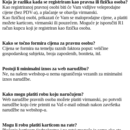
Koja je razlika kada se registriram kao pravna ili fizička osoba?
Kao registriranoj pravnoj osobi biti će Vam vidljive veleprodajne
cijene (bez PDV-a), a plaćanje se obavlja virmanski.
Kao fizičkoj osobi, prikazati će Vam se maloprodajne cijene, a platiti
možete karticom, virmanski ili pouzećem. Moguće je isporučiti R1
račun kupcu koji je registriran kao fizička osoba.
Kako se točno formira cijena za pravnu osobu?
Cijena se formira na temelju raznih faktora poput: veličine
gospodarskog subjekta, broja zaposlenih, boniteta, itd.
Postoji li minimalni iznos za web narudžbu?
Ne, na našem webshop-u nema ograničenja vezanih za minimalni
iznos narudžbe.
Kako mogu platiti robu koju naručujem?
Web narudžbe pravnih osoba možete platiti virmanski, po potvrdi
narudžbe koju ćete primiti na Vaš e-mail odmah nakon završetka
narudžbe na webshop-u.
Mogu li robu platiti karticom na rate?