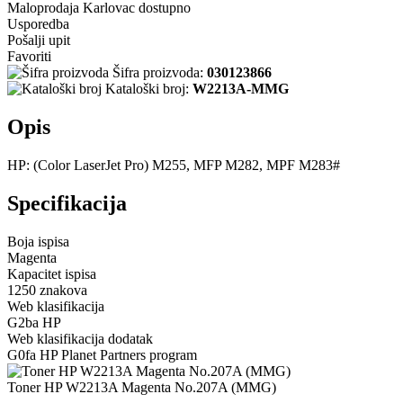
Maloprodaja Karlovac
dostupno
Usporedba
Pošalji upit
Favoriti
Šifra proizvoda:
030123866
Kataloški broj:
W2213A-MMG
Opis
HP: (Color LaserJet Pro) M255, MFP M282, MPF M283#
Specifikacija
Boja ispisa
Magenta
Kapacitet ispisa
1250 znakova
Web klasifikacija
G2ba HP
Web klasifikacija dodatak
G0fa HP Planet Partners program
Toner HP W2213A Magenta No.207A (MMG)