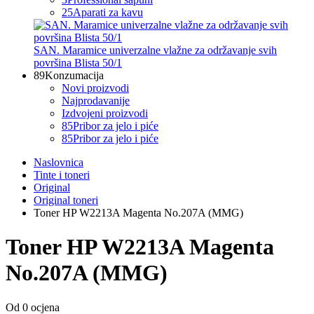
25
Aparati za kavu
SAN. Maramice univerzalne vlažne za održavanje svih
površina Blista 50/1
89
Konzumacija
Novi proizvodi
Najprodavanije
Izdvojeni proizvodi
85
Pribor za jelo i piće
85
Pribor za jelo i piće
Naslovnica
Tinte i toneri
Original
Original toneri
Toner HP W2213A Magenta No.207A (MMG)
Toner HP W2213A Magenta
No.207A (MMG)
Od 0 ocjena