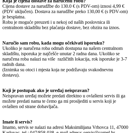
Koja je cijena dostave za naručenu robu?
Cijena dostave za narudžbe do 130.0 € (s PDV-om) iznosi 4,99 €
(PDV uključen). Dostava za narudžbe preko 130,00 € (s PDV-om)
je besplatna.
Robu je moguće preuzeti i u nekoj od naših poslovnica ili
centralnom skladištu bez plaćanja dostave, bez obzira na iznos.
Naručio sam robu, kada mogu očekivati isporuku?
Ukoliko je naručena roba odmah dostupna na našem centralnom
skladištu, isporuka je najčešće unutar 2 radna dana. Ukoliko se
naručena roba nalazi na više različitih lokacija, rok isporuke je 3-7
radnih dana.
(Iznimka su otoci i mjesta koja ne podržavaju svakodnevnu
dostavu).
Koji je postupak ako je uređaj neispravan?
Neispravan uređaj možete predati direktno u ovlašteni servis ili ga
možete predati nama te ćemo ga mi prosljediti u servis koji je
ovlašten od strane dobavljača.
Imate li servis?
Imamo, servis se nalazi na adresi Maksimilijana Vrhovca 11, 47000
Karlovac, tel.: 047/858-038, e-mail adresa: servis@comel.hr