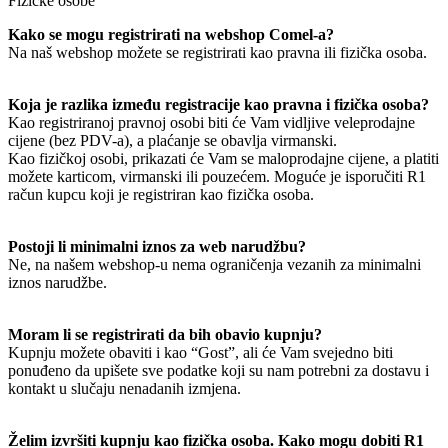
Fizičke osobe
Kako se mogu registrirati na webshop Comel-a?
Na naš webshop možete se registrirati kao pravna ili fizička osoba.
Koja je razlika između registracije kao pravna i fizička osoba?
Kao registriranoj pravnoj osobi biti će Vam vidljive veleprodajne
cijene (bez PDV-a), a plaćanje se obavlja virmanski.
Kao fizičkoj osobi, prikazati će Vam se maloprodajne cijene, a platiti
možete karticom, virmanski ili pouzećem. Moguće je isporučiti R1
račun kupcu koji je registriran kao fizička osoba.
Postoji li minimalni iznos za web narudžbu?
Ne, na našem webshop-u nema ograničenja vezanih za minimalni
iznos narudžbe.
Moram li se registrirati da bih obavio kupnju?
Kupnju možete obaviti i kao “Gost”, ali će Vam svejedno biti
ponuđeno da upišete sve podatke koji su nam potrebni za dostavu i
kontakt u slučaju nenadanih izmjena.
Želim izvršiti kupnju kao fizička osoba. Kako mogu dobiti R1