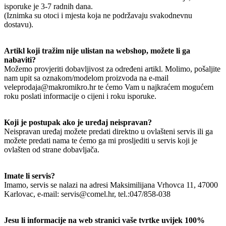
isporuke je 3-7 radnih dana.
(Iznimka su otoci i mjesta koja ne podržavaju svakodnevnu
dostavu).
Artikl koji tražim nije ulistan na webshop, možete li ga
nabaviti?
Možemo provjeriti dobavljivost za određeni artikl. Molimo, pošaljite
nam upit sa oznakom/modelom proizvoda na e-mail
veleprodaja@makromikro.hr te ćemo Vam u najkraćem mogućem
roku poslati informacije o cijeni i roku isporuke.
Koji je postupak ako je uređaj neispravan?
Neispravan uređaj možete predati direktno u ovlašteni servis ili ga
možete predati nama te ćemo ga mi prosljediti u servis koji je
ovlašten od strane dobavljača.
Imate li servis?
Imamo, servis se nalazi na adresi Maksimilijana Vrhovca 11, 47000
Karlovac, e-mail: servis@comel.hr, tel.:047/858-038
Jesu li informacije na web stranici vaše tvrtke uvijek 100%