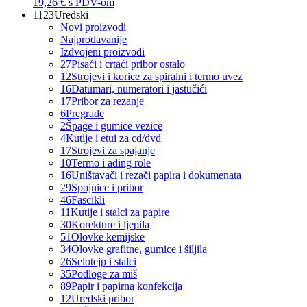
19,26 €
s PDV-om
1123
Uredski
Novi proizvodi
Najprodavanije
Izdvojeni proizvodi
27
Pisaći i crtaći pribor ostalo
12
Strojevi i korice za spiralni i termo uvez
16
Datumari, numeratori i jastučići
17
Pribor za rezanje
6
Pregrade
2
Špage i gumice vezice
4
Kutije i etui za cd/dvd
17
Strojevi za spajanje
10
Termo i ading role
16
Uništavači i rezači papira i dokumenata
29
Spojnice i pribor
46
Fascikli
11
Kutije i stalci za papire
30
Korekture i ljepila
51
Olovke kemijske
34
Olovke grafitne, gumice i šiljila
26
Selotejp i stalci
35
Podloge za miš
89
Papir i papirna konfekcija
12
Uredski pribor