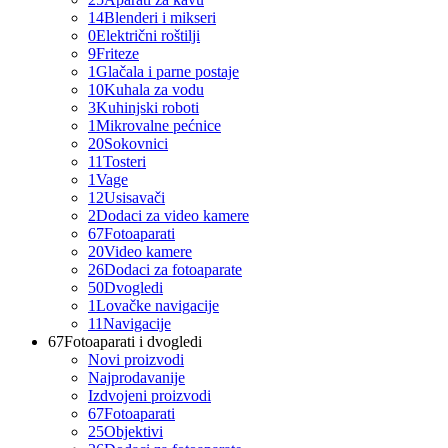
14
Blenderi i mikseri
0
Električni roštilji
9
Friteze
1
Glačala i parne postaje
10
Kuhala za vodu
3
Kuhinjski roboti
1
Mikrovalne pećnice
20
Sokovnici
11
Tosteri
1
Vage
12
Usisavači
2
Dodaci za video kamere
67
Fotoaparati
20
Video kamere
26
Dodaci za fotoaparate
50
Dvogledi
1
Lovačke navigacije
11
Navigacije
67
Fotoaparati i dvogledi
Novi proizvodi
Najprodavanije
Izdvojeni proizvodi
67
Fotoaparati
25
Objektivi