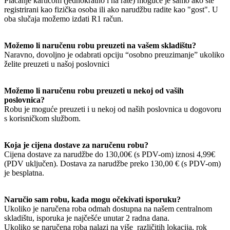
Plaćanje karticom (jednokratno i na rate) moguće je samo ako ste
registrirani kao fizička osoba ili ako narudžbu radite kao "gost". U
oba slučaja možemo izdati R1 račun.
Možemo li naručenu robu preuzeti na vašem skladištu?
Naravno, dovoljno je odabrati opciju “osobno preuzimanje” ukoliko
želite preuzeti u našoj poslovnici
Možemo li naručenu robu preuzeti u nekoj od vaših
poslovnica?
Robu je moguće preuzeti i u nekoj od naših poslovnica u dogovoru
s korisničkom službom.
Koja je cijena dostave za naručenu robu?
Cijena dostave za narudžbe do 130,00€ (s PDV-om) iznosi 4,99€
(PDV uključen). Dostava za narudžbe preko 130,00 € (s PDV-om)
je besplatna.
Naručio sam robu, kada mogu očekivati isporuku?
Ukoliko je naručena roba odmah dostupna na našem centralnom
skladištu, isporuka je najčešće unutar 2 radna dana.
Ukoliko se naručena roba nalazi na više različitih lokacija, rok