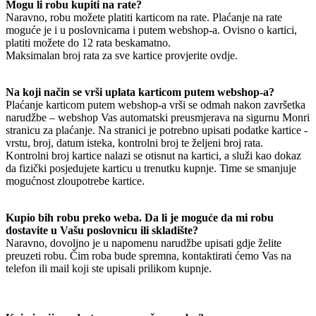
Mogu li robu kupiti na rate?
Naravno, robu možete platiti karticom na rate. Plaćanje na rate
moguće je i u poslovnicama i putem webshop-a. Ovisno o kartici,
platiti možete do 12 rata beskamatno.
Maksimalan broj rata za sve kartice provjerite ovdje.
Na koji način se vrši uplata karticom putem webshop-a?
Plaćanje karticom putem webshop-a vrši se odmah nakon završetka
narudžbe – webshop Vas automatski preusmjerava na sigurnu Monri
stranicu za plaćanje. Na stranici je potrebno upisati podatke kartice -
vrstu, broj, datum isteka, kontrolni broj te željeni broj rata.
Kontrolni broj kartice nalazi se otisnut na kartici, a služi kao dokaz
da fizički posjedujete karticu u trenutku kupnje. Time se smanjuje
mogućnost zloupotrebe kartice.
Kupio bih robu preko weba. Da li je moguće da mi robu
dostavite u Vašu poslovnicu ili skladište?
Naravno, dovoljno je u napomenu narudžbe upisati gdje želite
preuzeti robu. Čim roba bude spremna, kontaktirati ćemo Vas na
telefon ili mail koji ste upisali prilikom kupnje.