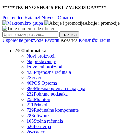
*****TECHNO SHOP S PET ZVJEZDICA*****
Poslovnice
Katalozi
Novosti
O nama
Akcije i promocije
Tinte i toneri
Tražilica
Usporedite proizvode
Favoriti
Košarica
Korisnički račun
2900
Informatika
Novi proizvodi
Najprodavanije
Izdvojeni proizvodi
423
Prijenosna računala
2
Serveri
40
POS Oprema
360
Mrežna oprema i napajanja
232
Pohrana podataka
258
Monitori
211
Printeri
729
Računalne komponente
28
Software
105
Stolna računala
526
Periferija
2
e-readeri