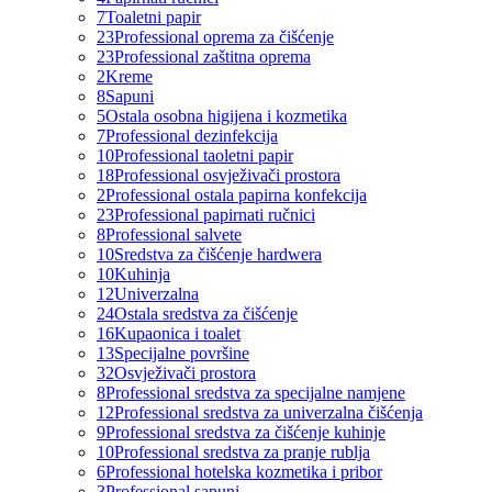
7
Toaletni papir
23
Professional oprema za čišćenje
23
Professional zaštitna oprema
2
Kreme
8
Sapuni
5
Ostala osobna higijena i kozmetika
7
Professional dezinfekcija
10
Professional taoletni papir
18
Professional osvježivači prostora
2
Professional ostala papirna konfekcija
23
Professional papirnati ručnici
8
Professional salvete
10
Sredstva za čišćenje hardwera
10
Kuhinja
12
Univerzalna
24
Ostala sredstva za čišćenje
16
Kupaonica i toalet
13
Specijalne površine
32
Osvježivači prostora
8
Professional sredstva za specijalne namjene
12
Professional sredstva za univerzalna čišćenja
9
Professional sredstva za čišćenje kuhinje
10
Professional sredstva za pranje rublja
6
Professional hotelska kozmetika i pribor
3
Professional sapuni