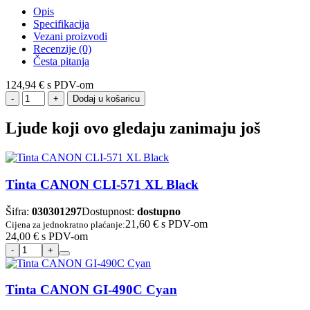
Opis
Specifikacija
Vezani proizvodi
Recenzije (0)
Česta pitanja
124,94 €
s PDV-om
Dodaj u košaricu
Ljude koji ovo gledaju zanimaju još
Tinta CANON CLI-571 XL Black
Šifra:
030301297
Dostupnost:
dostupno
21,60 €
s PDV-om
Cijena za jednokratno plaćanje:
24,00 €
s PDV-om
Tinta CANON GI-490C Cyan