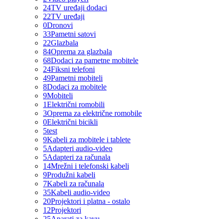
24
TV uređaji dodaci
22
TV uređaji
0
Dronovi
33
Pametni satovi
22
Glazbala
84
Oprema za glazbala
68
Dodaci za pametne mobitele
24
Fiksni telefoni
49
Pametni mobiteli
8
Dodaci za mobitele
9
Mobiteli
1
Električni romobili
3
Oprema za električne romobile
0
Električni bicikli
5
test
9
Kabeli za mobitele i tablete
5
Adapteri audio-video
5
Adapteri za računala
14
Mrežni i telefonski kabeli
9
Produžni kabeli
7
Kabeli za računala
35
Kabeli audio-video
20
Projektori i platna - ostalo
12
Projektori
25
Aparati za kavu