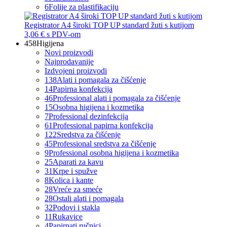
6
Folije za plastifikaciju
Registrator A4 široki TOP UP standard žuti s kutijom
3,06 €
s PDV-om
458
Higijena
Novi proizvodi
Najprodavanije
Izdvojeni proizvodi
138
Alati i pomagala za čišćenje
14
Papirna konfekcija
46
Professional alati i pomagala za čišćenje
15
Osobna higijena i kozmetika
7
Professional dezinfekcija
61
Professional papirna konfekcija
122
Sredstva za čišćenje
45
Professional sredstva za čišćenje
9
Professional osobna higijena i kozmetika
25
Aparati za kavu
31
Krpe i spužve
8
Kolica i kante
28
Vreće za smeće
28
Ostali alati i pomagala
32
Podovi i stakla
11
Rukavice
4
Papirnati ručnici