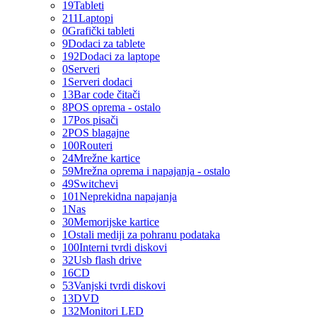
19
Tableti
211
Laptopi
0
Grafički tableti
9
Dodaci za tablete
192
Dodaci za laptope
0
Serveri
1
Serveri dodaci
13
Bar code čitači
8
POS oprema - ostalo
17
Pos pisači
2
POS blagajne
100
Routeri
24
Mrežne kartice
59
Mrežna oprema i napajanja - ostalo
49
Switchevi
101
Neprekidna napajanja
1
Nas
30
Memorijske kartice
1
Ostali mediji za pohranu podataka
100
Interni tvrdi diskovi
32
Usb flash drive
16
CD
53
Vanjski tvrdi diskovi
13
DVD
132
Monitori LED