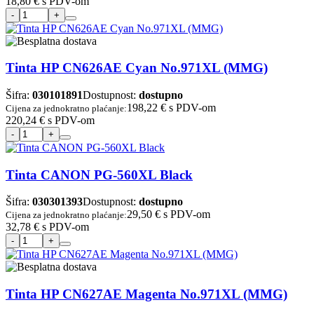
18,80 €
s PDV-om
Tinta HP CN626AE Cyan No.971XL (MMG)
Šifra:
030101891
Dostupnost:
dostupno
198,22 €
s PDV-om
Cijena za jednokratno plaćanje:
220,24 €
s PDV-om
Tinta CANON PG-560XL Black
Šifra:
030301393
Dostupnost:
dostupno
29,50 €
s PDV-om
Cijena za jednokratno plaćanje:
32,78 €
s PDV-om
Tinta HP CN627AE Magenta No.971XL (MMG)