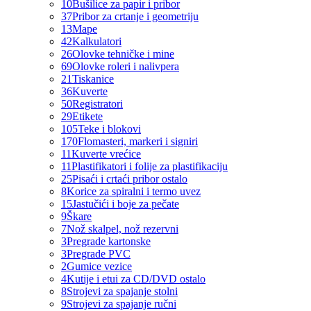
10
Bušilice za papir i pribor
37
Pribor za crtanje i geometriju
13
Mape
42
Kalkulatori
26
Olovke tehničke i mine
69
Olovke roleri i nalivpera
21
Tiskanice
36
Kuverte
50
Registratori
29
Etikete
105
Teke i blokovi
170
Flomasteri, markeri i signiri
11
Kuverte vrećice
11
Plastifikatori i folije za plastifikaciju
25
Pisaći i crtaći pribor ostalo
8
Korice za spiralni i termo uvez
15
Jastučići i boje za pečate
9
Škare
7
Nož skalpel, nož rezervni
3
Pregrade kartonske
3
Pregrade PVC
2
Gumice vezice
4
Kutije i etui za CD/DVD ostalo
8
Strojevi za spajanje stolni
9
Strojevi za spajanje ručni