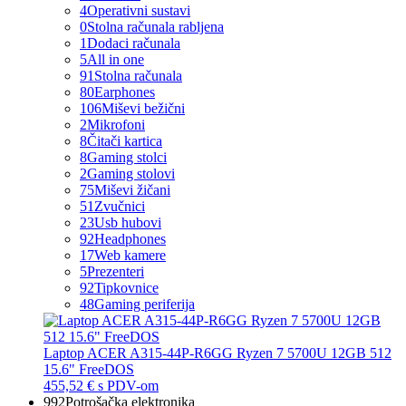
4
Operativni sustavi
0
Stolna računala rabljena
1
Dodaci računala
5
All in one
91
Stolna računala
80
Earphones
106
Miševi bežični
2
Mikrofoni
8
Čitači kartica
8
Gaming stolci
2
Gaming stolovi
75
Miševi žičani
51
Zvučnici
23
Usb hubovi
92
Headphones
17
Web kamere
5
Prezenteri
92
Tipkovnice
48
Gaming periferija
Laptop ACER A315-44P-R6GG Ryzen 7 5700U 12GB 512
15.6" FreeDOS
455,52 €
s PDV-om
992
Potrošačka elektronika