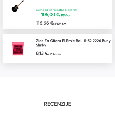
Cijena za jednokratno plaćanje:
105,00 €
s PDV-om
116,66 €
s PDV-om
Žice Za Gitaru El.Ernie Ball 11-52 2226 Burly
Slinky
8,13 €
s PDV-om
RECENZIJE