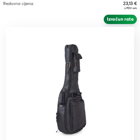
Redovna cijena:
23,13 €
s PDV-om
Izračun rata