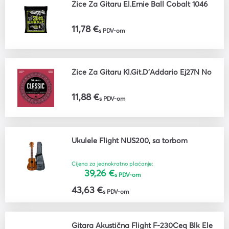
Žice Za Gitaru El.Ernie Ball Cobalt 1046
11,78 €
s PDV-om
Žice Za Gitaru Kl.Git.D'Addario Ej27N No
11,88 €
s PDV-om
Ukulele Flight NUS200, sa torbom
Cijena za jednokratno plaćanje:
39,26 €
s PDV-om
43,63 €
s PDV-om
Gitara Akustična Flight F-230Ceq Blk Ele