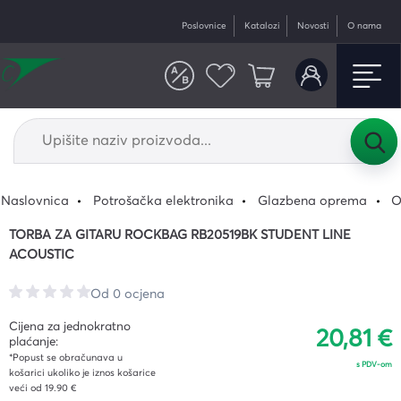
Poslovnice
Katalozi
Novosti
O nama
Naslovnica
Potrošačka elektronika
Glazbena oprema
O
TORBA ZA GITARU ROCKBAG RB20519BK STUDENT LINE
ACOUSTIC
Od 0 ocjena
Cijena za jednokratno
20,81 €
plaćanje:
*Popust se obračunava u
s PDV-om
košarici ukoliko je iznos košarice
veći od 19.90 €