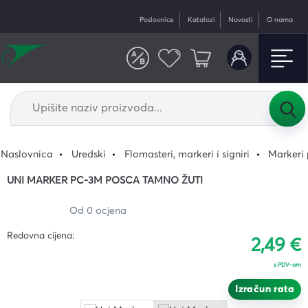
Poslovnice
Katalozi
Novosti
O nama
Naslovnica
Uredski
Flomasteri, markeri i signiri
Markeri
UNI MARKER PC-3M POSCA TAMNO ŽUTI
Od 0 ocjena
Redovna cijena:
2,49 €
s PDV-om
Izračun rata