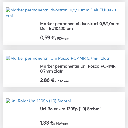
Marker permanentni dvostrani 0,5/1,0mm
Deli EU10420 crni
0,59 €
s PDV-om
Marker permanentni Uni Posca PC-1MR
0,7mm zlatni
2,86 €
s PDV-om
Uni Roler Um-120Sp (1.0) Srebrni
1,33 €
s PDV-om