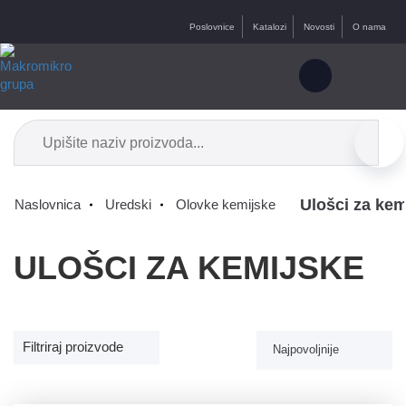
Poslovnice
Katalozi
Novosti
O nama
Ulošci za kem
Naslovnica
Uredski
Olovke kemijske
ULOŠCI ZA KEMIJSKE
Filtriraj proizvode