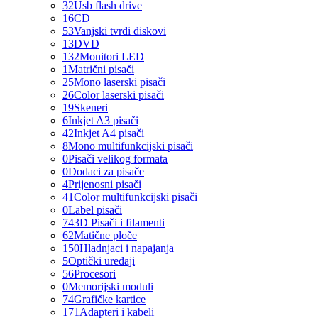
32
Usb flash drive
16
CD
53
Vanjski tvrdi diskovi
13
DVD
132
Monitori LED
1
Matrični pisači
25
Mono laserski pisači
26
Color laserski pisači
19
Skeneri
6
Inkjet A3 pisači
42
Inkjet A4 pisači
8
Mono multifunkcijski pisači
0
Pisači velikog formata
0
Dodaci za pisače
4
Prijenosni pisači
41
Color multifunkcijski pisači
0
Label pisači
74
3D Pisači i filamenti
62
Matične ploče
150
Hladnjaci i napajanja
5
Optički uređaji
56
Procesori
0
Memorijski moduli
74
Grafičke kartice
171
Adapteri i kabeli