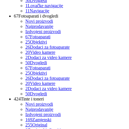
50
Dvogledi
1
Lovačke navigacije
11
Navigacije
67
Fotoaparati i dvogledi
Novi proizvodi
Najprodavanije
Izdvojeni proizvodi
67
Fotoaparati
25
Objektivi
26
Dodaci za fotoaparate
20
Video kamere
2
Dodaci za video kamere
50
Dvogledi
67
Fotoaparati
25
Objektivi
26
Dodaci za fotoaparate
20
Video kamere
2
Dodaci za video kamere
50
Dvogledi
424
Tinte i toneri
Novi proizvodi
Najprodavanije
Izdvojeni proizvodi
169
Zamjenski
255
Original