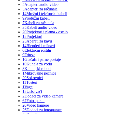
5
Adapteri audio-video
5
Adapteri za računala
14
Mrežni i telefonski kabeli
9
Produžni kabeli
7
Kabeli za računala
35
Kabeli audio-video
20
Projektori i platna - ostalo
12
Projektori
25
Aparati za kavu
14
Blenderi i mikseri
0
Električni roštilji
9
Friteze
1
Glačala i parne postaje
10
Kuhala za vodu
3
Kuhinjski roboti
1
Mikrovalne pećnice
20
Sokovnici
11
Tosteri
1
Vage
12
Usisavači
2
Dodaci za video kamere
67
Fotoaparati
20
Video kamere
26
Dodaci za fotoaparate