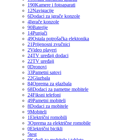
190
Kamere i fotoaparati
12
Navigacije
6
Dodaci za igrače konzole
4
Igrače konzole
90
Baterije
14
Punjači
49
Ostala potrošačka elektonika
21
Prijenosni zvučnici
2
Video playeri
24
TV uređaji dodaci
22
TV uređaji
0
Dronovi
33
Pametni satovi
22
Glazbala
84
Oprema za glazbala
68
Dodaci za pametne mobitele
24
Fiksni telefoni
49
Pametni mobiteli
8
Dodaci za mobitele
9
Mobiteli
1
Električni romobili
3
Oprema za električne romobile
0
Električni bicikli
5
test
9
Kabeli za mobitele i tablete