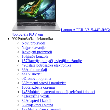
Laptop ACER A315-44P-R6GG
455,52 €
s PDV-om
992
Potrošačka elektronika
Novi proizvodi
Najprodavanije
Izdvojeni proizvodi
10
Igrače konzole
157
Baterije, punjači, svjetiljke i žarulje
49
Ostala potrošačka elektronika
36
Audio uređaji
44
TV uređaji
0
Dronovi i oprema
33
Pametni satovi i narukvice
106
Glazbena oprema
145
Mobiteli, pametni mobiteli, telefoni i dodaci
4
Električna vozila
84
Adapteri i kabeli
33
Projektori i platna
133
Mali kućanski aparati