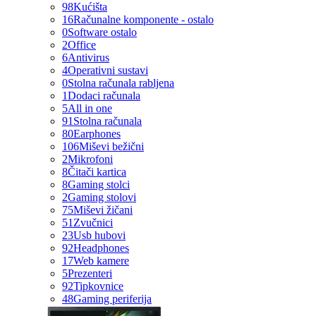
98
Kućišta
16
Računalne komponente - ostalo
0
Software ostalo
2
Office
6
Antivirus
4
Operativni sustavi
0
Stolna računala rabljena
1
Dodaci računala
5
All in one
91
Stolna računala
80
Earphones
106
Miševi bežični
2
Mikrofoni
8
Čitači kartica
8
Gaming stolci
2
Gaming stolovi
75
Miševi žičani
51
Zvučnici
23
Usb hubovi
92
Headphones
17
Web kamere
5
Prezenteri
92
Tipkovnice
48
Gaming periferija