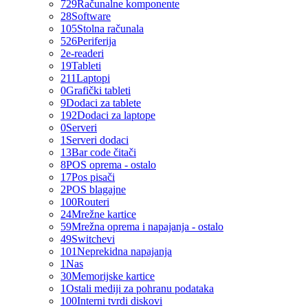
729
Računalne komponente
28
Software
105
Stolna računala
526
Periferija
2
e-readeri
19
Tableti
211
Laptopi
0
Grafički tableti
9
Dodaci za tablete
192
Dodaci za laptope
0
Serveri
1
Serveri dodaci
13
Bar code čitači
8
POS oprema - ostalo
17
Pos pisači
2
POS blagajne
100
Routeri
24
Mrežne kartice
59
Mrežna oprema i napajanja - ostalo
49
Switchevi
101
Neprekidna napajanja
1
Nas
30
Memorijske kartice
1
Ostali mediji za pohranu podataka
100
Interni tvrdi diskovi