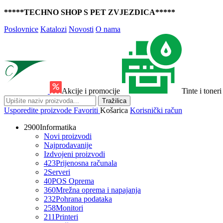
*****TECHNO SHOP S PET ZVJEZDICA*****
Poslovnice
Katalozi
Novosti
O nama
Akcije i promocije
Tinte i toneri
Tražilica
Usporedite proizvode
Favoriti
Košarica
Korisnički račun
2900
Informatika
Novi proizvodi
Najprodavanije
Izdvojeni proizvodi
423
Prijenosna računala
2
Serveri
40
POS Oprema
360
Mrežna oprema i napajanja
232
Pohrana podataka
258
Monitori
211
Printeri