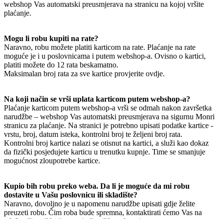
webshop Vas automatski preusmjerava na stranicu na kojoj vršite
plaćanje.
Mogu li robu kupiti na rate?
Naravno, robu možete platiti karticom na rate. Plaćanje na rate
moguće je i u poslovnicama i putem webshop-a. Ovisno o kartici,
platiti možete do 12 rata beskamatno.
Maksimalan broj rata za sve kartice provjerite ovdje.
Na koji način se vrši uplata karticom putem webshop-a?
Plaćanje karticom putem webshop-a vrši se odmah nakon završetka
narudžbe – webshop Vas automatski preusmjerava na sigurnu Monri
stranicu za plaćanje. Na stranici je potrebno upisati podatke kartice -
vrstu, broj, datum isteka, kontrolni broj te željeni broj rata.
Kontrolni broj kartice nalazi se otisnut na kartici, a služi kao dokaz
da fizički posjedujete karticu u trenutku kupnje. Time se smanjuje
mogućnost zloupotrebe kartice.
Kupio bih robu preko weba. Da li je moguće da mi robu
dostavite u Vašu poslovnicu ili skladište?
Naravno, dovoljno je u napomenu narudžbe upisati gdje želite
preuzeti robu. Čim roba bude spremna, kontaktirati ćemo Vas na