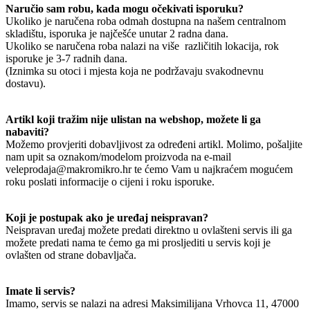
Naručio sam robu, kada mogu očekivati isporuku?
Ukoliko je naručena roba odmah dostupna na našem centralnom
skladištu, isporuka je najčešće unutar 2 radna dana.
Ukoliko se naručena roba nalazi na više različitih lokacija, rok
isporuke je 3-7 radnih dana.
(Iznimka su otoci i mjesta koja ne podržavaju svakodnevnu
dostavu).
Artikl koji tražim nije ulistan na webshop, možete li ga
nabaviti?
Možemo provjeriti dobavljivost za određeni artikl. Molimo, pošaljite
nam upit sa oznakom/modelom proizvoda na e-mail
veleprodaja@makromikro.hr te ćemo Vam u najkraćem mogućem
roku poslati informacije o cijeni i roku isporuke.
Koji je postupak ako je uređaj neispravan?
Neispravan uređaj možete predati direktno u ovlašteni servis ili ga
možete predati nama te ćemo ga mi prosljediti u servis koji je
ovlašten od strane dobavljača.
Imate li servis?
Imamo, servis se nalazi na adresi Maksimilijana Vrhovca 11, 47000