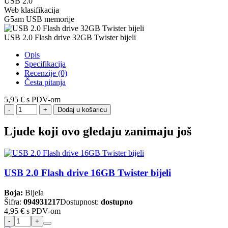
USB 2.0
Web klasifikacija
G5am USB memorije
USB 2.0 Flash drive 32GB Twister bijeli
Opis
Specifikacija
Recenzije (0)
Česta pitanja
5,95 €
s PDV-om
Dodaj u košaricu
Ljude koji ovo gledaju zanimaju još
USB 2.0 Flash drive 16GB Twister bijeli
Boja:
Bijela
Šifra:
094931217
Dostupnost:
dostupno
4,95 €
s PDV-om