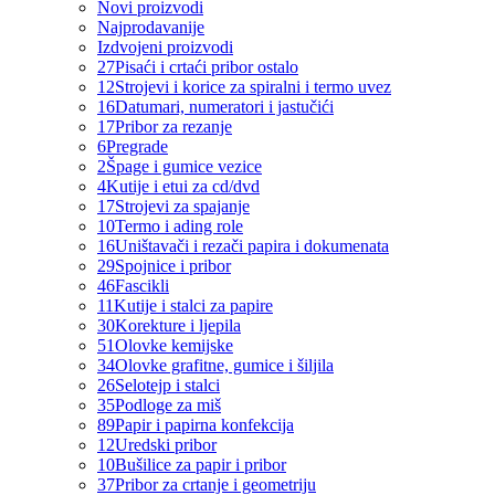
Novi proizvodi
Najprodavanije
Izdvojeni proizvodi
27
Pisaći i crtaći pribor ostalo
12
Strojevi i korice za spiralni i termo uvez
16
Datumari, numeratori i jastučići
17
Pribor za rezanje
6
Pregrade
2
Špage i gumice vezice
4
Kutije i etui za cd/dvd
17
Strojevi za spajanje
10
Termo i ading role
16
Uništavači i rezači papira i dokumenata
29
Spojnice i pribor
46
Fascikli
11
Kutije i stalci za papire
30
Korekture i ljepila
51
Olovke kemijske
34
Olovke grafitne, gumice i šiljila
26
Selotejp i stalci
35
Podloge za miš
89
Papir i papirna konfekcija
12
Uredski pribor
10
Bušilice za papir i pribor
37
Pribor za crtanje i geometriju