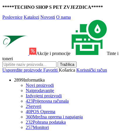
*****TECHNO SHOP S PET ZVJEZDICA*****
Poslovnice
Katalozi
Novosti
O nama
Akcije i promocije
Tinte i
toneri
Tražilica
Usporedite proizvode
Favoriti
Košarica
Korisnički račun
2899
Informatika
Novi proizvodi
Najprodavanije
Izdvojeni proizvodi
423
Prijenosna računala
2
Serveri
40
POS Oprema
360
Mrežna oprema i napajanja
232
Pohrana podataka
257
Monitori