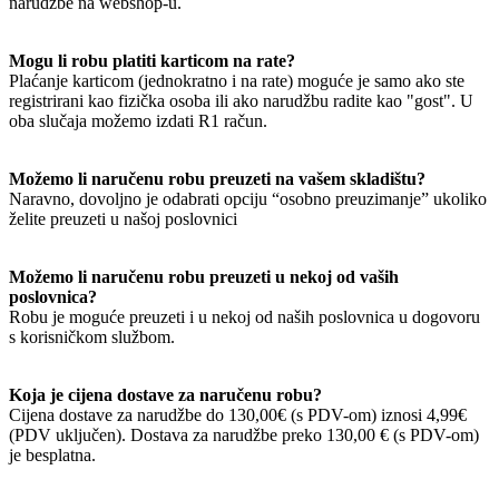
narudžbe na webshop-u.
Mogu li robu platiti karticom na rate?
Plaćanje karticom (jednokratno i na rate) moguće je samo ako ste
registrirani kao fizička osoba ili ako narudžbu radite kao "gost". U
oba slučaja možemo izdati R1 račun.
Možemo li naručenu robu preuzeti na vašem skladištu?
Naravno, dovoljno je odabrati opciju “osobno preuzimanje” ukoliko
želite preuzeti u našoj poslovnici
Možemo li naručenu robu preuzeti u nekoj od vaših
poslovnica?
Robu je moguće preuzeti i u nekoj od naših poslovnica u dogovoru
s korisničkom službom.
Koja je cijena dostave za naručenu robu?
Cijena dostave za narudžbe do 130,00€ (s PDV-om) iznosi 4,99€
(PDV uključen). Dostava za narudžbe preko 130,00 € (s PDV-om)
je besplatna.