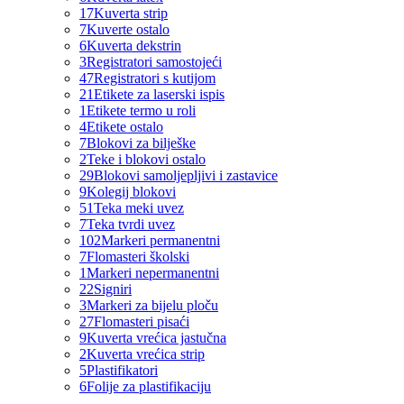
17
Kuverta strip
7
Kuverte ostalo
6
Kuverta dekstrin
3
Registratori samostojeći
47
Registratori s kutijom
21
Etikete za laserski ispis
1
Etikete termo u roli
4
Etikete ostalo
7
Blokovi za bilješke
2
Teke i blokovi ostalo
29
Blokovi samoljepljivi i zastavice
9
Kolegij blokovi
51
Teka meki uvez
7
Teka tvrdi uvez
102
Markeri permanentni
7
Flomasteri školski
1
Markeri nepermanentni
22
Signiri
3
Markeri za bijelu ploču
27
Flomasteri pisaći
9
Kuverta vrećica jastučna
2
Kuverta vrećica strip
5
Plastifikatori
6
Folije za plastifikaciju