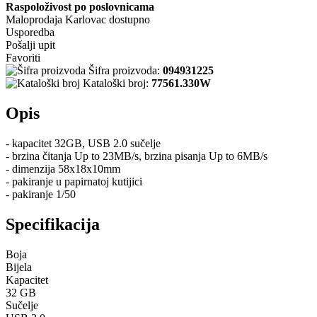
Raspoloživost po poslovnicama
Maloprodaja Karlovac
dostupno
Usporedba
Pošalji upit
Favoriti
Šifra proizvoda:
094931225
Kataloški broj:
77561.330W
Opis
- kapacitet 32GB, USB 2.0 sučelje
- brzina čitanja Up to 23MB/s, brzina pisanja Up to 6MB/s
- dimenzija 58x18x10mm
- pakiranje u papirnatoj kutijici
- pakiranje 1/50
Specifikacija
Boja
Bijela
Kapacitet
32 GB
Sučelje