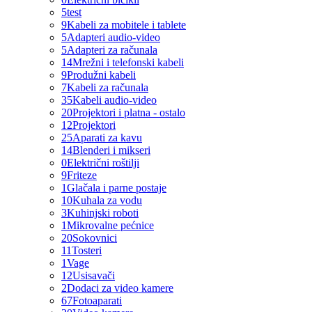
5
test
9
Kabeli za mobitele i tablete
5
Adapteri audio-video
5
Adapteri za računala
14
Mrežni i telefonski kabeli
9
Produžni kabeli
7
Kabeli za računala
35
Kabeli audio-video
20
Projektori i platna - ostalo
12
Projektori
25
Aparati za kavu
14
Blenderi i mikseri
0
Električni roštilji
9
Friteze
1
Glačala i parne postaje
10
Kuhala za vodu
3
Kuhinjski roboti
1
Mikrovalne pećnice
20
Sokovnici
11
Tosteri
1
Vage
12
Usisavači
2
Dodaci za video kamere
67
Fotoaparati