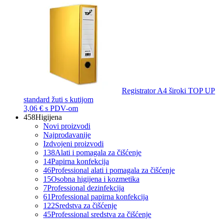
Registrator A4 široki TOP UP
standard žuti s kutijom
3,06 €
s PDV-om
458
Higijena
Novi proizvodi
Najprodavanije
Izdvojeni proizvodi
138
Alati i pomagala za čišćenje
14
Papirna konfekcija
46
Professional alati i pomagala za čišćenje
15
Osobna higijena i kozmetika
7
Professional dezinfekcija
61
Professional papirna konfekcija
122
Sredstva za čišćenje
45
Professional sredstva za čišćenje