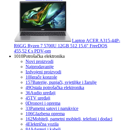
Laptop ACER A315-44P-
R6GG Ryzen 7 5700U 12GB 512 15.6" FreeDOS
455,52 €
s PDV-om
1010
Potrošačka elektronika
Novi proizvodi
Najprodavanije
Izdvojeni proizvodi
10
Igrače konzole
157
Baterije, punjači, svjetiljke i žarulje
49
Ostala potrošačka elektronika
36
Audio uređaji
45
TV uređaji
0
Dronovi i oprema
33
Pametni satovi i narukvice
106
Glazbena oprema
162
Mobiteli, pametni mobiteli, telefoni i dodaci
4
Električna vozila
84
Adapteri i kabeli