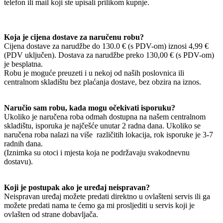
telefon ili mail koji ste upisali prilikom kupnje.
Koja je cijena dostave za naručenu robu?
Cijena dostave za narudžbe do 130.0 € (s PDV-om) iznosi 4,99 €
(PDV uključen). Dostava za narudžbe preko 130,00 € (s PDV-om)
je besplatna.
Robu je moguće preuzeti i u nekoj od naših poslovnica ili
centralnom skladištu bez plaćanja dostave, bez obzira na iznos.
Naručio sam robu, kada mogu očekivati isporuku?
Ukoliko je naručena roba odmah dostupna na našem centralnom
skladištu, isporuka je najčešće unutar 2 radna dana. Ukoliko se
naručena roba nalazi na više različitih lokacija, rok isporuke je 3-7
radnih dana.
(Iznimka su otoci i mjesta koja ne podržavaju svakodnevnu
dostavu).
Koji je postupak ako je uređaj neispravan?
Neispravan uređaj možete predati direktno u ovlašteni servis ili ga
možete predati nama te ćemo ga mi prosljediti u servis koji je
ovlašten od strane dobavljača.