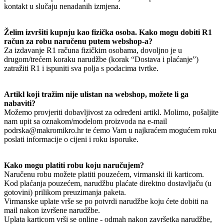
kontakt u slučaju nenadanih izmjena.
Želim izvršiti kupnju kao fizička osoba. Kako mogu dobiti R1
račun za robu naručenu putem webshop-a?
Za izdavanje R1 računa fizičkim osobama, dovoljno je u
drugom/trećem koraku narudžbe (korak “Dostava i plaćanje”)
zatražiti R1 i ispuniti sva polja s podacima tvrtke.
Artikl koji tražim nije ulistan na webshop, možete li ga
nabaviti?
Možemo provjeriti dobavljivost za određeni artikl. Molimo, pošaljite
nam upit sa oznakom/modelom proizvoda na e-mail
podrska@makromikro.hr te ćemo Vam u najkraćem mogućem roku
poslati informacije o cijeni i roku isporuke.
Kako mogu platiti robu koju naručujem?
Naručenu robu možete platiti pouzećem, virmanski ili karticom.
Kod plaćanja pouzećem, narudžbu plaćate direktno dostavljaču (u
gotovini) prilikom preuzimanja paketa.
Virmanske uplate vrše se po potvrdi narudžbe koju ćete dobiti na
mail nakon izvršene narudžbe.
Uplata karticom vrši se online - odmah nakon završetka narudžbe,