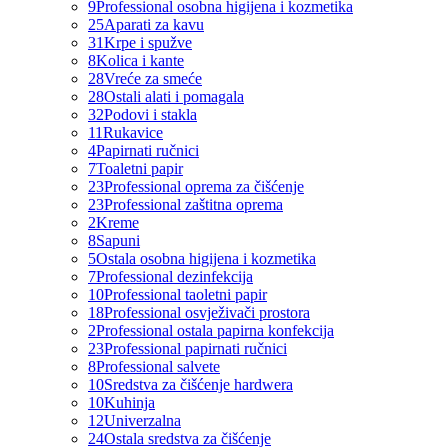
9
Professional osobna higijena i kozmetika
25
Aparati za kavu
31
Krpe i spužve
8
Kolica i kante
28
Vreće za smeće
28
Ostali alati i pomagala
32
Podovi i stakla
11
Rukavice
4
Papirnati ručnici
7
Toaletni papir
23
Professional oprema za čišćenje
23
Professional zaštitna oprema
2
Kreme
8
Sapuni
5
Ostala osobna higijena i kozmetika
7
Professional dezinfekcija
10
Professional taoletni papir
18
Professional osvježivači prostora
2
Professional ostala papirna konfekcija
23
Professional papirnati ručnici
8
Professional salvete
10
Sredstva za čišćenje hardwera
10
Kuhinja
12
Univerzalna
24
Ostala sredstva za čišćenje