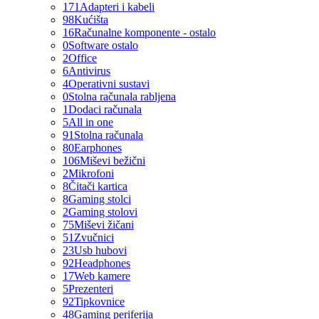
171
Adapteri i kabeli
98
Kućišta
16
Računalne komponente - ostalo
0
Software ostalo
2
Office
6
Antivirus
4
Operativni sustavi
0
Stolna računala rabljena
1
Dodaci računala
5
All in one
91
Stolna računala
80
Earphones
106
Miševi bežični
2
Mikrofoni
8
Čitači kartica
8
Gaming stolci
2
Gaming stolovi
75
Miševi žičani
51
Zvučnici
23
Usb hubovi
92
Headphones
17
Web kamere
5
Prezenteri
92
Tipkovnice
48
Gaming periferija