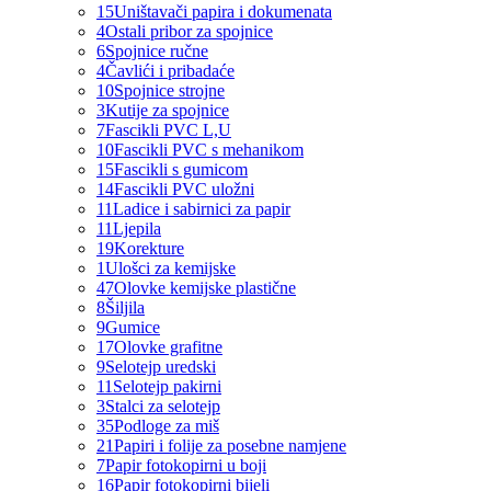
15
Uništavači papira i dokumenata
4
Ostali pribor za spojnice
6
Spojnice ručne
4
Čavlići i pribadaće
10
Spojnice strojne
3
Kutije za spojnice
7
Fascikli PVC L,U
10
Fascikli PVC s mehanikom
15
Fascikli s gumicom
14
Fascikli PVC uložni
11
Ladice i sabirnici za papir
11
Ljepila
19
Korekture
1
Ulošci za kemijske
47
Olovke kemijske plastične
8
Šiljila
9
Gumice
17
Olovke grafitne
9
Selotejp uredski
11
Selotejp pakirni
3
Stalci za selotejp
35
Podloge za miš
21
Papiri i folije za posebne namjene
7
Papir fotokopirni u boji
16
Papir fotokopirni bijeli