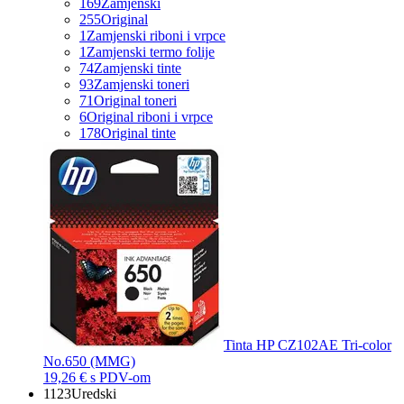
169
Zamjenski
255
Original
1
Zamjenski riboni i vrpce
1
Zamjenski termo folije
74
Zamjenski tinte
93
Zamjenski toneri
71
Original toneri
6
Original riboni i vrpce
178
Original tinte
Tinta HP CZ102AE Tri-color
No.650 (MMG)
19,26 €
s PDV-om
1123
Uredski