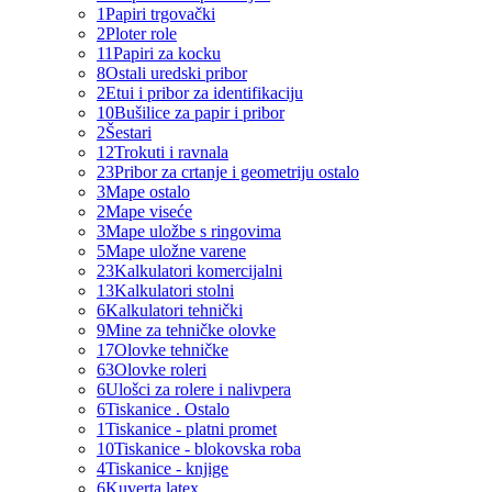
1
Papiri trgovački
2
Ploter role
11
Papiri za kocku
8
Ostali uredski pribor
2
Etui i pribor za identifikaciju
10
Bušilice za papir i pribor
2
Šestari
12
Trokuti i ravnala
23
Pribor za crtanje i geometriju ostalo
3
Mape ostalo
2
Mape viseće
3
Mape uložbe s ringovima
5
Mape uložne varene
23
Kalkulatori komercijalni
13
Kalkulatori stolni
6
Kalkulatori tehnički
9
Mine za tehničke olovke
17
Olovke tehničke
63
Olovke roleri
6
Ulošci za rolere i nalivpera
6
Tiskanice . Ostalo
1
Tiskanice - platni promet
10
Tiskanice - blokovska roba
4
Tiskanice - knjige
6
Kuverta latex