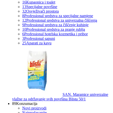
16
Kupaonica i toalet
13
Specijalne površine
32
Osvježivači prostora
8
Professional sredstva za specijalne namjene
12
Professional sredstva za univerzalna čišćenja
9
Professional sredstva za čišćenje kuhinje
10
Professional sredstva za pranje rublja
6
Professional hotelska kozmetika i pribor
3
Professional sapuni
25
Aparati za kavu
SAN. Maramice univerzalne
vlažne za održavanje svih površina Blista 50/1
89
Konzumacija
Novi proizvodi
Najprodavanije