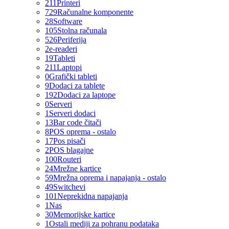
211
Printeri
729
Računalne komponente
28
Software
105
Stolna računala
526
Periferija
2
e-readeri
19
Tableti
211
Laptopi
0
Grafički tableti
9
Dodaci za tablete
192
Dodaci za laptope
0
Serveri
1
Serveri dodaci
13
Bar code čitači
8
POS oprema - ostalo
17
Pos pisači
2
POS blagajne
100
Routeri
24
Mrežne kartice
59
Mrežna oprema i napajanja - ostalo
49
Switchevi
101
Neprekidna napajanja
1
Nas
30
Memorijske kartice
1
Ostali mediji za pohranu podataka