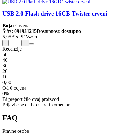
USB 2.0 Flash drive 16GB Twister crveni
Boja:
Crvena
Šifra:
094931215
Dostupnost:
dostupno
5,95 €
s PDV-om
Recenzije
5
0
4
0
3
0
2
0
1
0
0,00
Od 0 ocjena
0%
Bi preporučilo ovaj proizvod
Prijavite se da bi ostavili komentar
FAQ
Pravne osobe