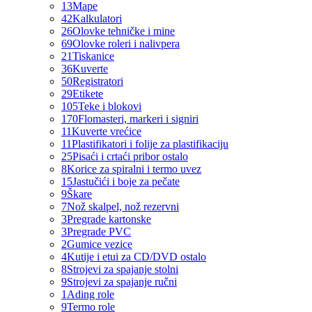
13
Mape
42
Kalkulatori
26
Olovke tehničke i mine
69
Olovke roleri i nalivpera
21
Tiskanice
36
Kuverte
50
Registratori
29
Etikete
105
Teke i blokovi
170
Flomasteri, markeri i signiri
11
Kuverte vrećice
11
Plastifikatori i folije za plastifikaciju
25
Pisaći i crtaći pribor ostalo
8
Korice za spiralni i termo uvez
15
Jastučići i boje za pečate
9
Škare
7
Nož skalpel, nož rezervni
3
Pregrade kartonske
3
Pregrade PVC
2
Gumice vezice
4
Kutije i etui za CD/DVD ostalo
8
Strojevi za spajanje stolni
9
Strojevi za spajanje ručni
1
Ading role
9
Termo role