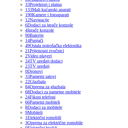
33
Projektori i platna
133
Mali kućanski aparati
190
Kamere i fotoaparati
12
Navigacije
6
Dodaci za igrače konzole
4
Igrače konzole
90
Baterije
14
Punjači
49
Ostala potrošačka elektonika
21
Prijenosni zvučnici
2
Video playeri
24
TV uređaji dodaci
23
TV uređaji
0
Dronovi
33
Pametni satovi
22
Glazbala
84
Oprema za glazbala
68
Dodaci za pametne mobitele
24
Fiksni telefoni
66
Pametni mobiteli
8
Dodaci za mobitele
9
Mobiteli
1
Električni romobili
3
Oprema za električne romobile
0
Električni bicikli