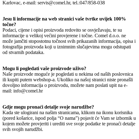
Karlovac, e-mail: servis@comel.hr, tel.:047/858-038
Jesu li informacije na web stranici vaše tvrtke uvijek 100%
točne?
Podaci, cijene i opisi proizvoda redovito se osvježavaju, te su
informacije u velikoj većini provjerene i točne. Comel d.o.o. ne
može jamčiti stopostotnu točnost svih prikazanih informacija, opisa i
fotografija proizvoda koji u iznimnim slučajevima mogu odstupati
od stvarnih podataka.
Mogu li pogledati vaše proizvode uživo?
Naše proizvode moguće je pogledati u nekima od naših poslovnica
ili kupiti putem webshop-a. Ukoliko na našoj stranici niste pronašli
dovoljno informacija o proizvodu, možete nam poslati upit na e-
mail: info@comel.hr
Gdje mogu pronaći detalje svoje narudžbe?
Kada ste ulogirani na našim stranicama, klikom na ikonu korisnika
(pored košarice, ispod polja “O nama”) pojavit će Vam se izbornik u
kojem možete provjeriti i urediti sve svoje podatke te pronaći detalje
svih svojih narudžbi.