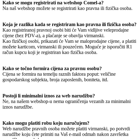
Kako se mogu registrirati na webshop Comel-a?
Na naš webshop možete se registrirati kao pravna ili fizička osoba.
Koja je razlika kada se registriram kao pravna ili fizička osoba?
Kao registriranoj pravnoj osobi biti će Vam vidljive veleprodajne
cijene (bez PDV-a), a plaćanje se obavlja virmanski.
Kao fizičkoj osobi, prikazati će Vam se maloprodajne cijene, a platiti
možete karticom, virmanski ili pouzećem. Moguće je isporučiti R1
račun kupcu koji je registriran kao fizička osoba.
Kako se točno formira cijena za pravnu osobu?
Cijena se formira na temelju raznih faktora poput: veličine
gospodarskog subjekta, broja zaposlenih, boniteta, itd.
Postoji li minimalni iznos za web narudžbu?
Ne, na našem webshop-u nema ograničenja vezanih za minimalni
iznos narudžbe.
Kako mogu platiti robu koju naručujem?
Web narudžbe pravnih osoba možete platiti virmanski, po potvrdi
narudžbe koju ćete primiti na Vaš e-mail odmah nakon završetka