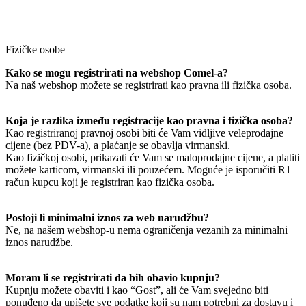
Fizičke osobe
Kako se mogu registrirati na webshop Comel-a?
Na naš webshop možete se registrirati kao pravna ili fizička osoba.
Koja je razlika između registracije kao pravna i fizička osoba?
Kao registriranoj pravnoj osobi biti će Vam vidljive veleprodajne
cijene (bez PDV-a), a plaćanje se obavlja virmanski.
Kao fizičkoj osobi, prikazati će Vam se maloprodajne cijene, a platiti
možete karticom, virmanski ili pouzećem. Moguće je isporučiti R1
račun kupcu koji je registriran kao fizička osoba.
Postoji li minimalni iznos za web narudžbu?
Ne, na našem webshop-u nema ograničenja vezanih za minimalni
iznos narudžbe.
Moram li se registrirati da bih obavio kupnju?
Kupnju možete obaviti i kao “Gost”, ali će Vam svejedno biti
ponuđeno da upišete sve podatke koji su nam potrebni za dostavu i