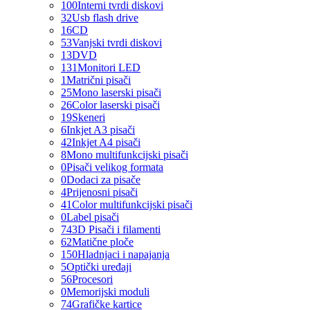
100
Interni tvrdi diskovi
32
Usb flash drive
16
CD
53
Vanjski tvrdi diskovi
13
DVD
131
Monitori LED
1
Matrični pisači
25
Mono laserski pisači
26
Color laserski pisači
19
Skeneri
6
Inkjet A3 pisači
42
Inkjet A4 pisači
8
Mono multifunkcijski pisači
0
Pisači velikog formata
0
Dodaci za pisače
4
Prijenosni pisači
41
Color multifunkcijski pisači
0
Label pisači
74
3D Pisači i filamenti
62
Matične ploče
150
Hladnjaci i napajanja
5
Optički uređaji
56
Procesori
0
Memorijski moduli
74
Grafičke kartice