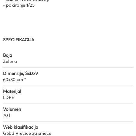
- pakiranje 1/25
SPECIFIKACIJA
Boja
Zelena
Dimenzije, ŠxDxV
60x80 cm "
Materijal
LDPE
Volumen
70 l
Web klasifikacija
G6bd Vrećice za smeće