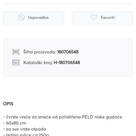
Usporedba
Favoriti
Šifra proizvoda:
180706548
Kataloški broj:
H-180706548
OPIS
- čvrste vreće za smeće od polietilena PELD niske gustoće
- 60x80 cm
- za sve vrste otpada
- težina rolice ca.250g