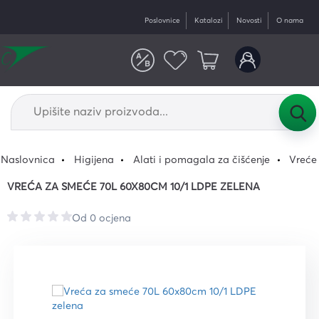
Poslovnice
Katalozi
Novosti
O nama
Naslovnica
Higijena
Alati i pomagala za čišćenje
Vreće
VREĆA ZA SMEĆE 70L 60X80CM 10/1 LDPE ZELENA
Od 0 ocjena