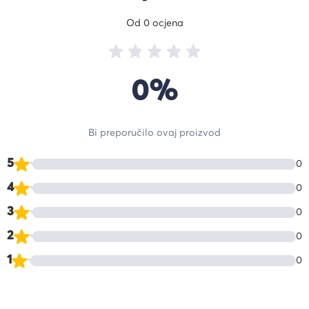
Od 0 ocjena
0%
Bi preporučilo ovaj proizvod
5
0
4
0
3
0
2
0
1
0