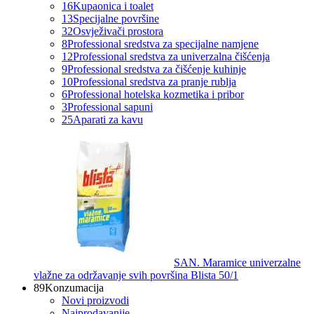
16
Kupaonica i toalet
13
Specijalne površine
32
Osvježivači prostora
8
Professional sredstva za specijalne namjene
12
Professional sredstva za univerzalna čišćenja
9
Professional sredstva za čišćenje kuhinje
10
Professional sredstva za pranje rublja
6
Professional hotelska kozmetika i pribor
3
Professional sapuni
25
Aparati za kavu
SAN. Maramice univerzalne
vlažne za održavanje svih površina Blista 50/1
89
Konzumacija
Novi proizvodi
Najprodavanije