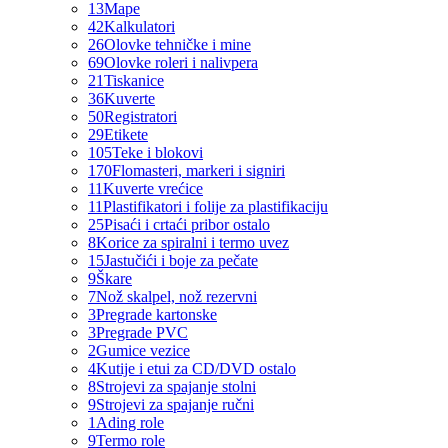
13
Mape
42
Kalkulatori
26
Olovke tehničke i mine
69
Olovke roleri i nalivpera
21
Tiskanice
36
Kuverte
50
Registratori
29
Etikete
105
Teke i blokovi
170
Flomasteri, markeri i signiri
11
Kuverte vrećice
11
Plastifikatori i folije za plastifikaciju
25
Pisaći i crtaći pribor ostalo
8
Korice za spiralni i termo uvez
15
Jastučići i boje za pečate
9
Škare
7
Nož skalpel, nož rezervni
3
Pregrade kartonske
3
Pregrade PVC
2
Gumice vezice
4
Kutije i etui za CD/DVD ostalo
8
Strojevi za spajanje stolni
9
Strojevi za spajanje ručni
1
Ading role
9
Termo role