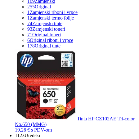
169
Zamjenski
255
Original
1
Zamjenski riboni i vrpce
1
Zamjenski termo folije
74
Zamjenski tinte
93
Zamjenski toneri
71
Original toneri
6
Original riboni i vrpce
178
Original tinte
Tinta HP CZ102AE Tri-color
No.650 (MMG)
19,26 €
s PDV-om
1123
Uredski