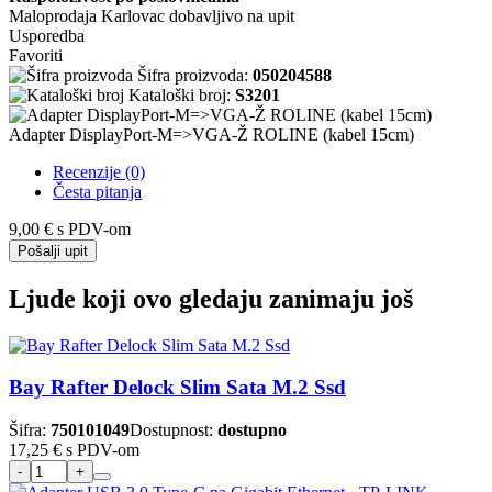
Maloprodaja Karlovac
dobavljivo na upit
Usporedba
Favoriti
Šifra proizvoda:
050204588
Kataloški broj:
S3201
Adapter DisplayPort-M=>VGA-Ž ROLINE (kabel 15cm)
Recenzije (0)
Česta pitanja
9,00 €
s PDV-om
Pošalji upit
Ljude koji ovo gledaju zanimaju još
Bay Rafter Delock Slim Sata M.2 Ssd
Šifra:
750101049
Dostupnost:
dostupno
17,25 €
s PDV-om