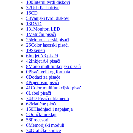
100
Interni tvrdi diskovi
32
Usb flash drive
16
CD
53
Vanjski tvrdi diskovi
13
DVD
131
Monitori LED
1
Matrični pisači
25
Mono laserski pisači
26
Color laserski pisači
19
Skeneri
6
Inkjet A3 pisači
42
Inkjet A4 pisači
8
Mono multifunkcijski pisači
0
Pisači velikog formata
0
Dodaci za pisače
4
Prijenosni pisači
41
Color multifunkcijski pisači
0
Label pisači
74
3D Pisači i filamenti
62
Matične ploče
150
Hladnjaci i napajanja
5
Optički uređaji
56
Procesori
0
Memorijski moduli
74
Grafičke kartice