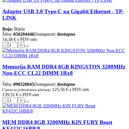
Adapter USB 3.0 Type-C na Gigabit Ethernet - TP-
LINK
Boja:
Bijela
Šifra:
050204446
Dostupnost:
dostupno
14,38 €
s PDV-om
Memorija RAM DDR4 8GB KINGSTON 3200MHz
Non-ECC CL22 DIMM 1Rx8
Šifra:
090320045
Dostupnost:
dostupno
125,56 €
s PDV-om
Cijena za jednokratno plaćanje:
139,51 €
s PDV-om
MEM DDR4 8GB 3200MHz KIN FURY Beast
KF432C16BB/8