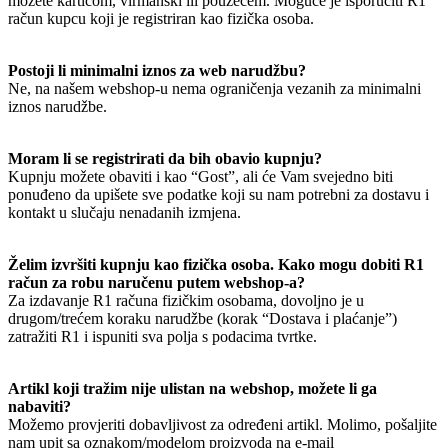
možete karticom, virmanski ili pouzećem. Moguće je isporučiti R1
račun kupcu koji je registriran kao fizička osoba.
Postoji li minimalni iznos za web narudžbu?
Ne, na našem webshop-u nema ograničenja vezanih za minimalni
iznos narudžbe.
Moram li se registrirati da bih obavio kupnju?
Kupnju možete obaviti i kao “Gost”, ali će Vam svejedno biti
ponuđeno da upišete sve podatke koji su nam potrebni za dostavu i
kontakt u slučaju nenadanih izmjena.
Želim izvršiti kupnju kao fizička osoba. Kako mogu dobiti R1
račun za robu naručenu putem webshop-a?
Za izdavanje R1 računa fizičkim osobama, dovoljno je u
drugom/trećem koraku narudžbe (korak “Dostava i plaćanje”)
zatražiti R1 i ispuniti sva polja s podacima tvrtke.
Artikl koji tražim nije ulistan na webshop, možete li ga
nabaviti?
Možemo provjeriti dobavljivost za određeni artikl. Molimo, pošaljite
nam upit sa oznakom/modelom proizvoda na e-mail