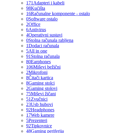
171
Adapteri i kabeli
98
Kućišta
16
Računalne komponente - ostalo
0
Software ostalo
2
Office
6
Antivirus
4
Operativni sustavi
0
Stolna računala rabljena
1
Dodaci računala
5
All in one
91
Stolna računala
80
Earphones
106
Miševi bežični
2
Mikrofoni
8
Čitači kartica
8
Gaming stolci
2
Gaming stolovi
75
Miševi žičani
51
Zvučnici
23
Usb hubovi
92
Headphones
17
Web kamere
5
Prezenteri
92
Tipkovnice
48
Gaming periferija