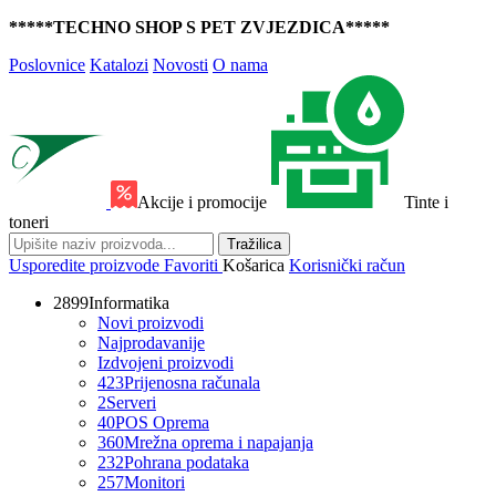
*****TECHNO SHOP S PET ZVJEZDICA*****
Poslovnice
Katalozi
Novosti
O nama
Akcije i promocije
Tinte i
toneri
Tražilica
Usporedite proizvode
Favoriti
Košarica
Korisnički račun
2899
Informatika
Novi proizvodi
Najprodavanije
Izdvojeni proizvodi
423
Prijenosna računala
2
Serveri
40
POS Oprema
360
Mrežna oprema i napajanja
232
Pohrana podataka
257
Monitori