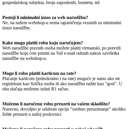
gospodarskog subjekta, broja zaposlenih, boniteta, itd.
Postoji li minimalni iznos za web narudžbu?
Ne, na našem webshop-u nema ograničenja vezanih za minimalni
iznos narudžbe.
Kako mogu platiti robu koju naručujem?
Web narudžbe pravnih osoba možete platiti virmanski, po potvrdi
narudžbe koju ćete primiti na Vaš e-mail odmah nakon završetka
narudžbe na webshop-u.
Mogu li robu platiti karticom na rate?
Plaćanje karticom (jednokratno i na rate) moguće je samo ako ste
registrirani kao fizička osoba ili ako narudžbu radite kao "gost". U
oba slučaja možemo izdati R1 račun.
Možemo li naručenu robu preuzeti na vašem skladištu?
Naravno, dovoljno je odabrati opciju “osobno preuzimanje” ukoliko
želite preuzeti u našoj poslovnici