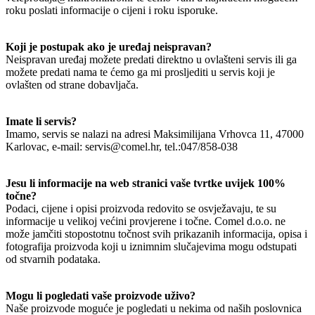
roku poslati informacije o cijeni i roku isporuke.
Koji je postupak ako je uređaj neispravan?
Neispravan uređaj možete predati direktno u ovlašteni servis ili ga
možete predati nama te ćemo ga mi prosljediti u servis koji je
ovlašten od strane dobavljača.
Imate li servis?
Imamo, servis se nalazi na adresi Maksimilijana Vrhovca 11, 47000
Karlovac, e-mail: servis@comel.hr, tel.:047/858-038
Jesu li informacije na web stranici vaše tvrtke uvijek 100%
točne?
Podaci, cijene i opisi proizvoda redovito se osvježavaju, te su
informacije u velikoj većini provjerene i točne. Comel d.o.o. ne
može jamčiti stopostotnu točnost svih prikazanih informacija, opisa i
fotografija proizvoda koji u iznimnim slučajevima mogu odstupati
od stvarnih podataka.
Mogu li pogledati vaše proizvode uživo?
Naše proizvode moguće je pogledati u nekima od naših poslovnica