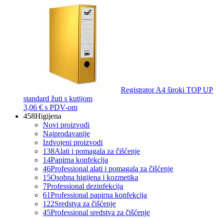
Registrator A4 široki TOP UP
standard žuti s kutijom
3,06 €
s PDV-om
458
Higijena
Novi proizvodi
Najprodavanije
Izdvojeni proizvodi
138
Alati i pomagala za čišćenje
14
Papirna konfekcija
46
Professional alati i pomagala za čišćenje
15
Osobna higijena i kozmetika
7
Professional dezinfekcija
61
Professional papirna konfekcija
122
Sredstva za čišćenje
45
Professional sredstva za čišćenje