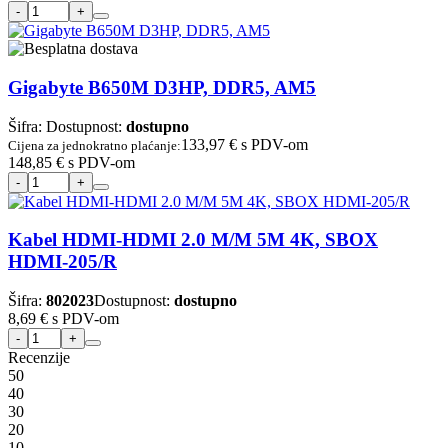
Gigabyte B650M D3HP, DDR5, AM5
Šifra:
Dostupnost:
dostupno
133,97 €
s PDV-om
Cijena za jednokratno plaćanje:
148,85 €
s PDV-om
Kabel HDMI-HDMI 2.0 M/M 5M 4K, SBOX
HDMI-205/R
Šifra:
802023
Dostupnost:
dostupno
8,69 €
s PDV-om
Recenzije
5
0
4
0
3
0
2
0
1
0