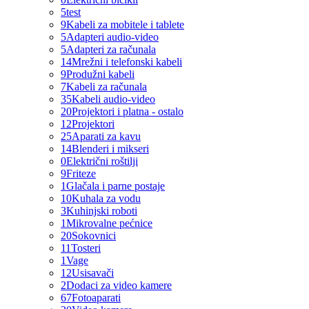
5
test
9
Kabeli za mobitele i tablete
5
Adapteri audio-video
5
Adapteri za računala
14
Mrežni i telefonski kabeli
9
Produžni kabeli
7
Kabeli za računala
35
Kabeli audio-video
20
Projektori i platna - ostalo
12
Projektori
25
Aparati za kavu
14
Blenderi i mikseri
0
Električni roštilji
9
Friteze
1
Glačala i parne postaje
10
Kuhala za vodu
3
Kuhinjski roboti
1
Mikrovalne pećnice
20
Sokovnici
11
Tosteri
1
Vage
12
Usisavači
2
Dodaci za video kamere
67
Fotoaparati