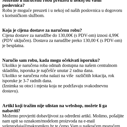
Možemo li naručenu robu preuzeti u nekoj od vaših
poslovnica?
Robu je moguće preuzeti i u nekoj od naših poslovnica u dogovoru
s korisničkom službom.
Koja je cijena dostave za naručenu robu?
Cijena dostave za narudžbe do 130,00€ (s PDV-om) iznosi 4,99€
(PDV uključen). Dostava za narudžbe preko 130,00 € (s PDV-om)
je besplatna.
Naručio sam robu, kada mogu očekivati isporuku?
Ukoliko je naručena roba odmah dostupna na našem centralnom
skladištu, isporuka je najčešće unutar 2 radna dana.
Ukoliko se naručena roba nalazi na više različitih lokacija, rok
isporuke je 3-7 radnih dana.
(Iznimka su otoci i mjesta koja ne podržavaju svakodnevnu
dostavu).
Artikl koji tražim nije ulistan na webshop, možete li ga
nabaviti?
Možemo provjeriti dobavljivost za određeni artikl. Molimo, pošaljite
nam upit sa oznakom/modelom proizvoda na e-mail
veleprodaja@makromikro.hr te ćemo Vam u najkraćem mogućem