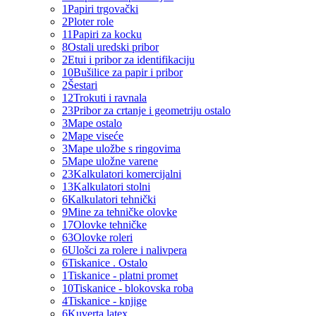
1
Papiri trgovački
2
Ploter role
11
Papiri za kocku
8
Ostali uredski pribor
2
Etui i pribor za identifikaciju
10
Bušilice za papir i pribor
2
Šestari
12
Trokuti i ravnala
23
Pribor za crtanje i geometriju ostalo
3
Mape ostalo
2
Mape viseće
3
Mape uložbe s ringovima
5
Mape uložne varene
23
Kalkulatori komercijalni
13
Kalkulatori stolni
6
Kalkulatori tehnički
9
Mine za tehničke olovke
17
Olovke tehničke
63
Olovke roleri
6
Ulošci za rolere i nalivpera
6
Tiskanice . Ostalo
1
Tiskanice - platni promet
10
Tiskanice - blokovska roba
4
Tiskanice - knjige
6
Kuverta latex