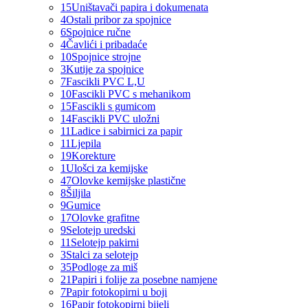
15
Uništavači papira i dokumenata
4
Ostali pribor za spojnice
6
Spojnice ručne
4
Čavlići i pribadaće
10
Spojnice strojne
3
Kutije za spojnice
7
Fascikli PVC L,U
10
Fascikli PVC s mehanikom
15
Fascikli s gumicom
14
Fascikli PVC uložni
11
Ladice i sabirnici za papir
11
Ljepila
19
Korekture
1
Ulošci za kemijske
47
Olovke kemijske plastične
8
Šiljila
9
Gumice
17
Olovke grafitne
9
Selotejp uredski
11
Selotejp pakirni
3
Stalci za selotejp
35
Podloge za miš
21
Papiri i folije za posebne namjene
7
Papir fotokopirni u boji
16
Papir fotokopirni bijeli