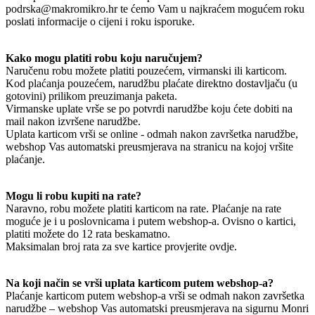
podrska@makromikro.hr te ćemo Vam u najkraćem mogućem roku
poslati informacije o cijeni i roku isporuke.
Kako mogu platiti robu koju naručujem?
Naručenu robu možete platiti pouzećem, virmanski ili karticom.
Kod plaćanja pouzećem, narudžbu plaćate direktno dostavljaču (u
gotovini) prilikom preuzimanja paketa.
Virmanske uplate vrše se po potvrdi narudžbe koju ćete dobiti na
mail nakon izvršene narudžbe.
Uplata karticom vrši se online - odmah nakon završetka narudžbe,
webshop Vas automatski preusmjerava na stranicu na kojoj vršite
plaćanje.
Mogu li robu kupiti na rate?
Naravno, robu možete platiti karticom na rate. Plaćanje na rate
moguće je i u poslovnicama i putem webshop-a. Ovisno o kartici,
platiti možete do 12 rata beskamatno.
Maksimalan broj rata za sve kartice provjerite ovdje.
Na koji način se vrši uplata karticom putem webshop-a?
Plaćanje karticom putem webshop-a vrši se odmah nakon završetka
narudžbe – webshop Vas automatski preusmjerava na sigurnu Monri