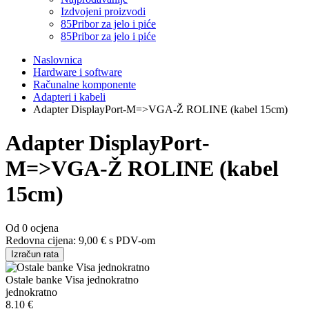
Izdvojeni proizvodi
85
Pribor za jelo i piće
85
Pribor za jelo i piće
Naslovnica
Hardware i software
Računalne komponente
Adapteri i kabeli
Adapter DisplayPort-M=>VGA-Ž ROLINE (kabel 15cm)
Adapter DisplayPort-
M=>VGA-Ž ROLINE (kabel
15cm)
Od 0 ocjena
Redovna cijena:
9,00 €
s PDV-om
Izračun rata
Ostale banke Visa jednokratno
jednokratno
8.10 €