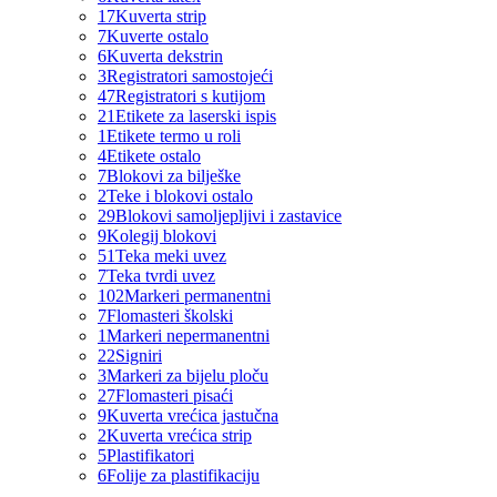
17
Kuverta strip
7
Kuverte ostalo
6
Kuverta dekstrin
3
Registratori samostojeći
47
Registratori s kutijom
21
Etikete za laserski ispis
1
Etikete termo u roli
4
Etikete ostalo
7
Blokovi za bilješke
2
Teke i blokovi ostalo
29
Blokovi samoljepljivi i zastavice
9
Kolegij blokovi
51
Teka meki uvez
7
Teka tvrdi uvez
102
Markeri permanentni
7
Flomasteri školski
1
Markeri nepermanentni
22
Signiri
3
Markeri za bijelu ploču
27
Flomasteri pisaći
9
Kuverta vrećica jastučna
2
Kuverta vrećica strip
5
Plastifikatori
6
Folije za plastifikaciju