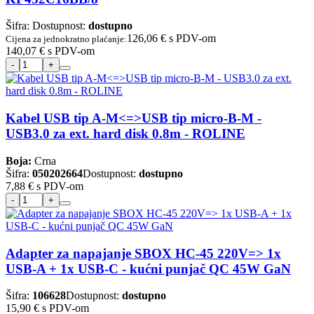
Šifra:
Dostupnost:
dostupno
126,06 €
s PDV-om
Cijena za jednokratno plaćanje:
140,07 €
s PDV-om
Kabel USB tip A-M<=>USB tip micro-B-M -
USB3.0 za ext. hard disk 0.8m - ROLINE
Boja:
Crna
Šifra:
050202664
Dostupnost:
dostupno
7,88 €
s PDV-om
Adapter za napajanje SBOX HC-45 220V=> 1x
USB-A + 1x USB-C - kućni punjač QC 45W GaN
Šifra:
106628
Dostupnost:
dostupno
15,90 €
s PDV-om