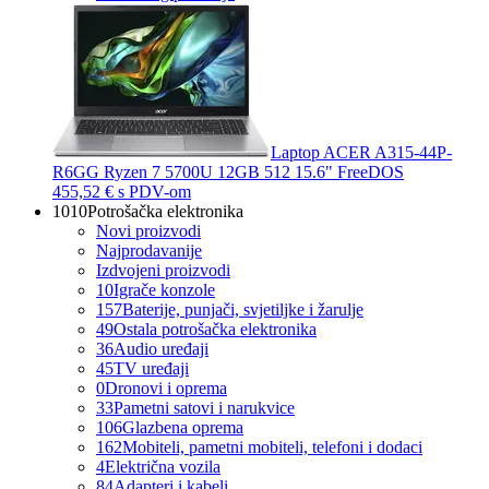
Laptop ACER A315-44P-
R6GG Ryzen 7 5700U 12GB 512 15.6" FreeDOS
455,52 €
s PDV-om
1010
Potrošačka elektronika
Novi proizvodi
Najprodavanije
Izdvojeni proizvodi
10
Igrače konzole
157
Baterije, punjači, svjetiljke i žarulje
49
Ostala potrošačka elektronika
36
Audio uređaji
45
TV uređaji
0
Dronovi i oprema
33
Pametni satovi i narukvice
106
Glazbena oprema
162
Mobiteli, pametni mobiteli, telefoni i dodaci
4
Električna vozila
84
Adapteri i kabeli