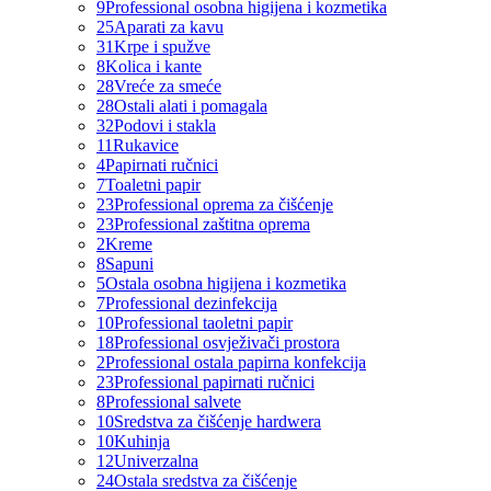
9
Professional osobna higijena i kozmetika
25
Aparati za kavu
31
Krpe i spužve
8
Kolica i kante
28
Vreće za smeće
28
Ostali alati i pomagala
32
Podovi i stakla
11
Rukavice
4
Papirnati ručnici
7
Toaletni papir
23
Professional oprema za čišćenje
23
Professional zaštitna oprema
2
Kreme
8
Sapuni
5
Ostala osobna higijena i kozmetika
7
Professional dezinfekcija
10
Professional taoletni papir
18
Professional osvježivači prostora
2
Professional ostala papirna konfekcija
23
Professional papirnati ručnici
8
Professional salvete
10
Sredstva za čišćenje hardwera
10
Kuhinja
12
Univerzalna
24
Ostala sredstva za čišćenje