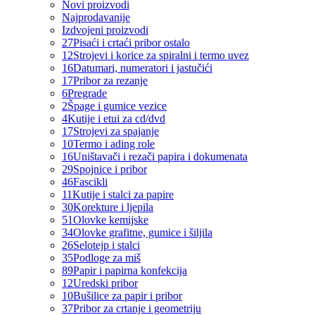
Novi proizvodi
Najprodavanije
Izdvojeni proizvodi
27
Pisaći i crtaći pribor ostalo
12
Strojevi i korice za spiralni i termo uvez
16
Datumari, numeratori i jastučići
17
Pribor za rezanje
6
Pregrade
2
Špage i gumice vezice
4
Kutije i etui za cd/dvd
17
Strojevi za spajanje
10
Termo i ading role
16
Uništavači i rezači papira i dokumenata
29
Spojnice i pribor
46
Fascikli
11
Kutije i stalci za papire
30
Korekture i ljepila
51
Olovke kemijske
34
Olovke grafitne, gumice i šiljila
26
Selotejp i stalci
35
Podloge za miš
89
Papir i papirna konfekcija
12
Uredski pribor
10
Bušilice za papir i pribor
37
Pribor za crtanje i geometriju