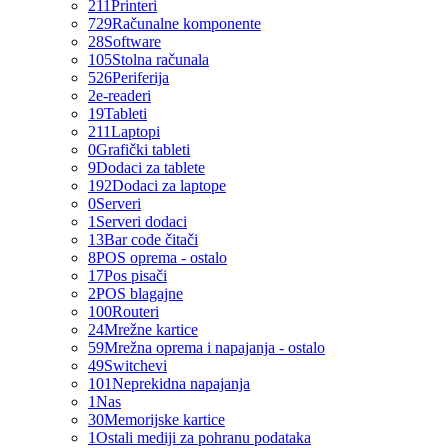
211
Printeri
729
Računalne komponente
28
Software
105
Stolna računala
526
Periferija
2
e-readeri
19
Tableti
211
Laptopi
0
Grafički tableti
9
Dodaci za tablete
192
Dodaci za laptope
0
Serveri
1
Serveri dodaci
13
Bar code čitači
8
POS oprema - ostalo
17
Pos pisači
2
POS blagajne
100
Routeri
24
Mrežne kartice
59
Mrežna oprema i napajanja - ostalo
49
Switchevi
101
Neprekidna napajanja
1
Nas
30
Memorijske kartice
1
Ostali mediji za pohranu podataka